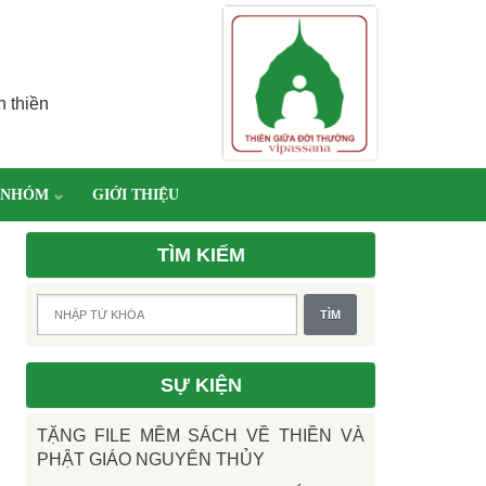
h thiền
 NHÓM
GIỚI THIỆU
TÌM KIẾM
SỰ KIỆN
TẶNG FILE MỀM SÁCH VỀ THIỀN VÀ
PHẬT GIÁO NGUYÊN THỦY