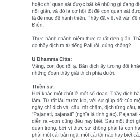
hoặc chỉ quan sát được bất kể những gì đang diễ
nổi giận, và đó là cơ hội tốt để con quan sát đư
là đề mục để hành thiền. Thầy đã viết về vấn đề 
Điện.
Thực hành chánh niệm thực ra rất đơn giản. Th
do thầy dịch ra từ tiếng Pali rồi, đúng không?
U Dhamma Citta:
Vâng, con đọc rồi ạ. Bản dịch ấy tương đối khác
những đoạn thầy giải thích phía dưới.
Thiền sư:
Hơi khác một chút ở một số đoạn. Thầy dịch bà
lắm. Từ rất lâu trước kia, với sự giúp đỡ của m
ngày chỉ dịch vài câu, rất chậm, dịch từng câu,
“Pajanati, pajanati” (nghĩa là tỉnh giác). Pajanati
diễn ra –con cũng đều hay biết. Sau một thời gi
quan trọng, bởi vì thực sự không phải là con hay
phải một cái bản ngã, một cái tôi nào hay biết c