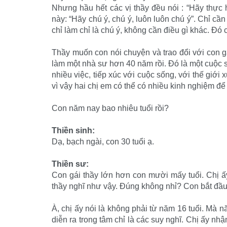
Nhưng hầu hết các vị thầy đều nói : “Hãy thực 
này: “Hãy chú ý, chú ý, luôn luôn chú ý”. Chỉ 
chỉ làm chỉ là chú ý, không cần điều gì khác. Đó ch
Thầy muốn con nói chuyện và trao đổi với con gá
làm một nhà sư hơn 40 năm rồi. Đó là một cuộc số
nhiều việc, tiếp xúc với cuộc sống, với thế giới
vì vậy hai chị em có thể có nhiều kinh nghiệm để
Con năm nay bao nhiêu tuổi rồi?
Thiền sinh:
Dạ, bạch ngài, con 30 tuổi ạ.
Thiền sư:
Con gái thầy lớn hơn con mười mấy tuổi. Chị ấ
thầy nghĩ như vậy. Đúng không nhỉ? Con bắt đầu
À, chị ấy nói là không phải từ năm 16 tuổi. Mà 
diễn ra trong tâm chỉ là các suy nghĩ. Chị ấy nhậ