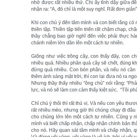
nhớ được rất nhiều thứ. Chị ấy tỉnh dậy giữa đ
nhận ra: “A, đó chỉ là một suy nghĩ. Rất đơn giản”
Khi con chú ý đến tâm mình và con biết rằng có 
thiền tập. Thiền tập tiến triển rất chậm chạp, c
thầy chẳng bao giờ nghĩ đến việc phải thực hàn
chánh niệm lớn dần lên một cách tự nhiên.
Giống như việc trồng cây, con thấy đấy, con c
nhiều quá. Nhiều phân quá cây sẽ chết, đúng k
đừng quá nhiều. Con bón phân, và nếu nó cần 
thêm ánh sáng mặt trời, thì con lại đưa nó ra ng
Nhưng thầy thấy nhiều “ông chủ” nói rằng: “Phải
lực, và nó sẽ làm con cảm thấy kiệt sức. “Tôi ph
Chỉ chú ý thôi thì rất thú vị. Và nếu con yêu th
rất nhiều mèo, nhưng giờ thì chúng chạy đi đâu 
cho chúng lớn lên một cách tự nhiên. Cũng y n
mình và biết chấp nhận, chấp nhận chính bản th
cho nó. Hãy quan sát tâm mình và chấp nhận, qu
Và đừng vội vàng, vội vàng là vô ích, bởi vì vội