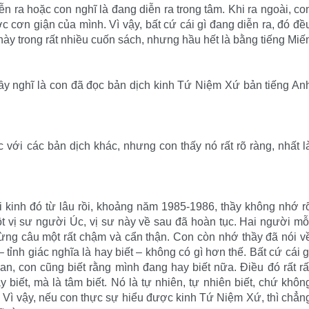
n ra hoặc con nghĩ là đang diễn ra trong tâm. Khi ra ngoài, co
ợc cơn giận của mình. Vì vậy, bất cứ cái gì đang diễn ra, đó đề
này trong rất nhiều cuốn sách, nhưng hầu hết là bằng tiếng Miế
ầy nghĩ là con đã đọc bản dịch kinh Tứ Niệm Xứ bản tiếng An
 với các bản dịch khác, nhưng con thấy nó rất rõ ràng, nhất l
i kinh đó từ lâu rồi, khoảng năm 1985-1986, thầy không nhớ r
ột vị sư người Úc, vị sư này về sau đã hoàn tục. Hai người mỗ
 từng câu một rất chậm và cẩn thận. Con còn nhớ thầy đã nói v
 – tỉnh giác nghĩa là hay biết – không có gì hơn thế. Bất cứ cái g
an, con cũng biết rằng mình đang hay biết nữa. Điều đó rất rấ
 biết, mà là tâm biết. Nó là tự nhiên, tự nhiên biết, chứ khôn
ả. Vì vậy, nếu con thực sự hiểu được kinh Tứ Niệm Xứ, thì chẳn