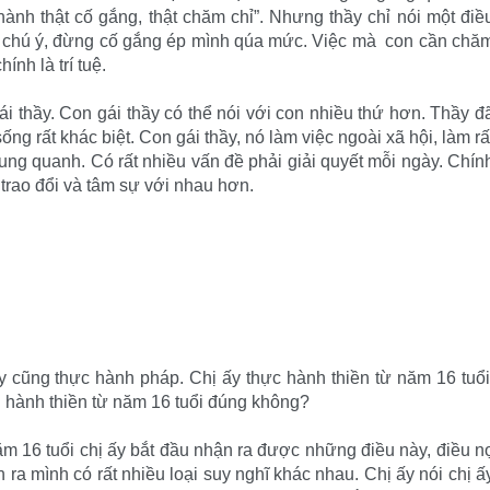
hành thật cố gắng, thật chăm chỉ”. Nhưng thầy chỉ nói một điề
cần chú ý, đừng cố gắng ép mình qúa mức. Việc mà con cần chă
ính là trí tuệ.
i thầy. Con gái thầy có thể nói với con nhiều thứ hơn. Thầy đ
ng rất khác biệt. Con gái thầy, nó làm việc ngoài xã hội, làm rấ
 xung quanh. Có rất nhiều vấn đề phải giải quyết mỗi ngày. Chín
 trao đổi và tâm sự với nhau hơn.
y cũng thực hành pháp. Chị ấy thực hành thiền từ năm 16 tuổi
 hành thiền từ năm 16 tuổi đúng không?
năm 16 tuổi chị ấy bắt đầu nhận ra được những điều này, điều n
n ra mình có rất nhiều loại suy nghĩ khác nhau. Chị ấy nói chị ấ