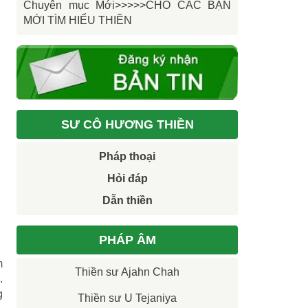
Chuyên mục Mới>>>>>CHO CÁC BẠN
MỚI TÌM HIỂU THIỀN
SƯ CÔ HƯƠNG THIỀN
Pháp thoại
Hỏi đáp
Dẫn thiền
PHÁP ÂM
m
Thiền sư Ajahn Chah
.
g
Thiền sư U Tejaniya