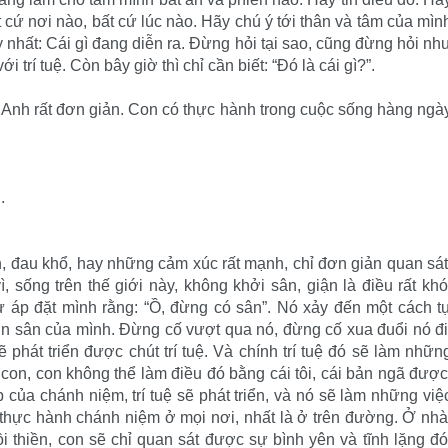
 cứ nơi nào, bất cứ lúc nào. Hãy chú ý tới thân và tâm của mìn
 nhất: Cái gì đang diễn ra. Đừng hỏi tại sao, cũng đừng hỏi nh
trí tuệ. Còn bây giờ thì chỉ cần biết: “Đó là cái gì?”.
 Anh rất đơn giản. Con có thực hành trong cuộc sống hàng ngà
.
n, đau khổ, hay những cảm xúc rất mạnh, chỉ đơn giản quan sát
ì, sống trên thế giới này, không khởi sân, giận là điều rất khó
 áp đặt mình rằng: “Ồ, đừng có sân”. Nó xảy đến một cách t
ơn sân của mình. Đừng cố vượt qua nó, đừng cố xua đuổi nó đi
ẽ phát triển được chút trí tuệ. Và chính trí tuệ đó sẽ làm nhữn
 con, con không thể làm điều đó bằng cái tôi, cái bản ngã được
úp của chánh niệm, trí tuệ sẽ phát triển, và nó sẽ làm những việ
 thực hành chánh niệm ở mọi nơi, nhất là ở trên đường. Ở nhà
ồi thiền, con sẽ chỉ quan sát được sự bình yên và tĩnh lặng đó