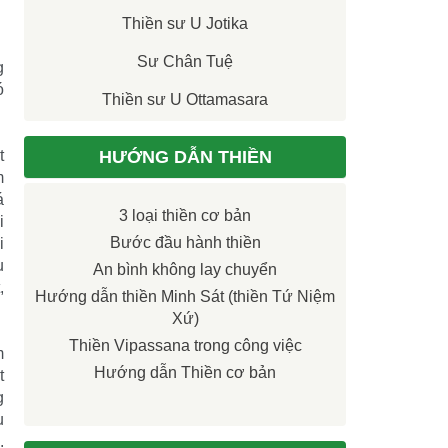
Thiền sư U Jotika
Sư Chân Tuệ
g
ó
Thiền sư U Ottamasara
t
HƯỚNG DẪN THIỀN
m
á
3 loại thiền cơ bản
i
Bước đầu hành thiền
i
u
An bình không lay chuyển
,
Hướng dẫn thiền Minh Sát (thiền Tứ Niệm
Xứ)
Thiền Vipassana trong công việc
m
Hướng dẫn Thiền cơ bản
t
g
u
.