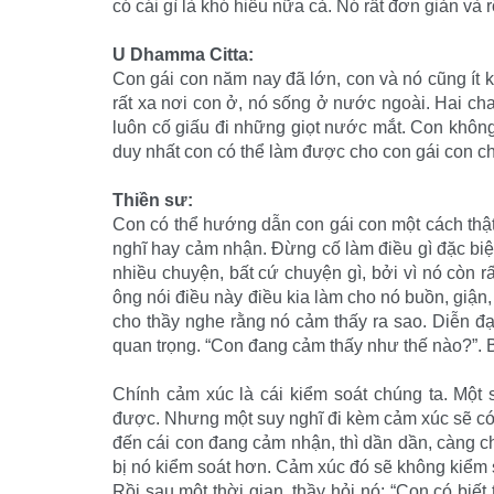
có cái gì là khó hiểu nữa cả. Nó rất đơn giản và r
U Dhamma Citta:
Con gái con năm nay đã lớn, con và nó cũng ít 
rất xa nơi con ở, nó sống ở nước ngoài. Hai ch
luôn cố giấu đi những giọt nước mắt. Con không 
duy nhất con có thể làm được cho con gái con chỉ
Thiền sư:
Con có thể hướng dẫn con gái con một cách thậ
nghĩ hay cảm nhận. Đừng cố làm điều gì đặc biệt
nhiều chuyện, bất cứ chuyện gì, bởi vì nó còn 
ông nói điều này điều kia làm cho nó buồn, giận,
cho thầy nghe rằng nó cảm thấy ra sao. Diễn đ
quan trọng. “Con đang cảm thấy như thế nào?”. Bấ
Chính cảm xúc là cái kiểm soát chúng ta. Một
được. Nhưng một suy nghĩ đi kèm cảm xúc sẽ có 
đến cái con đang cảm nhận, thì dần dần, càng c
bị nó kiểm soát hơn. Cảm xúc đó sẽ không kiểm
Rồi sau một thời gian, thầy hỏi nó: “Con có biế