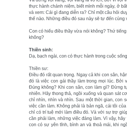
thực hành chánh niệm, biết mình mỗi ngày, ở bất
và xem: Cái gì đang diễn ra? Chỉ một câu hỏi duy
thế nào. Những điều đó sau này sẽ tự đến cùng với 
Con có hiểu điều thầy vừa nói không? Thứ tiếng
không?
Thiền sinh:
Dạ, bạch ngài, con có thực hành trong cuộc sống
Thiền sư:
Điều đó rất quan trọng. Ngay cả khi con sân, hậ
đó là việc con gái thầy làm trong mọi lúc. Bởi v
Đúng không? Khi con sân, con làm gì? Đừng tự
nhiên. Hãy thong thả, ngồi xuống và quan sát c
chỉ nhìn, nhìn và nhìn. Sau một thời gian, con s
việc cần làm. Không phải là bản ngã, cái tôi của
chỉ có trí tuệ mới làm điều đó. Và với sự trợ gi
cần phải làm, những việc đáng làm. Vì vậy, hãy
con có sự yên tĩnh, bình an và thoả mái, khi ng