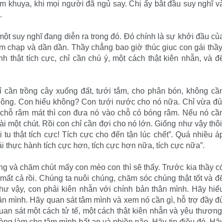
êm khuya, khi mọi người đã ngủ say. Chị ấy bắt đầu suy nghĩ v
.
một suy nghĩ đang diễn ra trong đó. Đó chính là sự khởi đầu củ
hậm chạp và dần dần. Thầy chẳng bao giờ thúc giục con gái thầy
h thật tích cực, chỉ cần chú ý, một cách thật kiên nhẫn, và đ
hỉ cần trồng cây xuống đất, tưới tắm, cho phân bón, không cầ
hông. Con hiểu không? Con tưới nước cho nó nữa. Chỉ vừa đủ
chỗ râm mát thì con đưa nó vào chỗ có bóng râm. Nếu nó cầ
oài một chút. Rồi con chỉ cần đợi cho nó lớn. Giống như vậy thôi
 tu thật tích cực! Tích cực cho đến tận lúc chết”. Quá nhiều á
ải thực hành tích cực hơn, tích cực hơn nữa, tích cực nữa”.
ương và chăm chút mấy con mèo con thì sẽ thấy. Trước kia thầy c
mất cả rồi. Chúng ta nuôi chúng, chăm sóc chúng thật tốt và đ
hư vậy, con phải kiên nhẫn với chính bản thân mình. Hãy hiể
ân mình. Hãy quan sát tâm mình và xem nó cần gì, hỗ trợ đầy đ
an sát một cách tử tế, một cách thật kiên nhẫn và yêu thương
 vàng làm cho tâm mình bất an và phiền não. Hãy tin điều đó. Hã