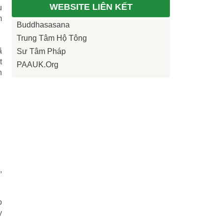
WEBSITE LIÊN KẾT
u
m
Buddhasasana
Trung Tâm Hộ Tông
ã
Sư Tâm Pháp
t
PAAUK.org
h
,
ọ
y