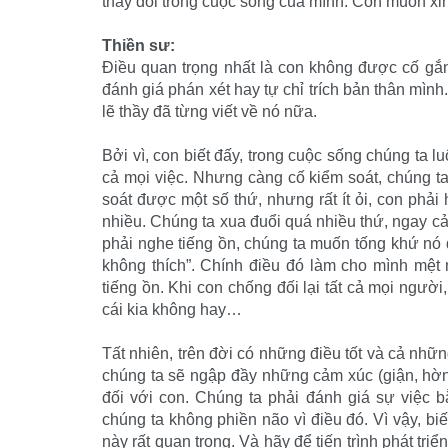
thay đổi trong cuộc sống của mình. Con muốn xin
Thiền sư:
Điều quan trọng nhất là con không được cố gắn
đánh giá phán xét hay tự chỉ trích bản thân mìn
lẽ thầy đã từng viết về nó nữa.
Bởi vì, con biết đấy, trong cuộc sống chúng ta l
cả mọi việc. Nhưng càng cố kiểm soát, chúng ta
soát được một số thứ, nhưng rất ít ỏi, con phả
nhiều. Chúng ta xua đuổi quá nhiều thứ, ngay cả
phải nghe tiếng ồn, chúng ta muốn tống khứ nó đ
không thích”. Chính điều đó làm cho mình mệt 
tiếng ồn. Khi con chống đối lại tất cả mọi người
cái kia không hay…
Tất nhiên, trên đời có những điều tốt và cả nhữ
chúng ta sẽ ngập đầy những cảm xúc (giận, hờn
đối với con. Chúng ta phải đánh giá sự việc bằ
chúng ta không phiền não vì điều đó. Vì vậy, bi
này rất quan trọng. Và hãy để tiến trình phát tr