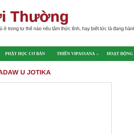
ời Thường
 ở trong tư thế nào nếu tâm thức tỉnh, hay biết tức là đang hàn
PHẬT HỌC CƠ BẢN
THIỀN VIPASSANA
HOẠT ĐỘNG
YADAW U JOTIKA