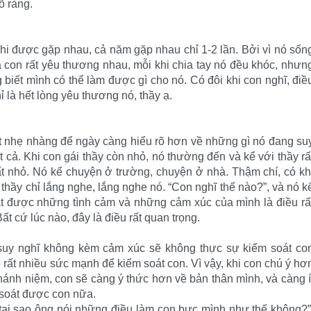
õ ràng.
khi được gặp nhau, cả năm gặp nhau chỉ 1-2 lần. Bởi vì nó sốn
a con rất yêu thương nhau, mỗi khi chia tay nó đều khóc, nhưn
biết mình có thể làm được gì cho nó. Có đôi khi con nghĩ, điề
 là hết lòng yêu thương nó, thầy ạ.
t nhẹ nhàng để ngày càng hiểu rõ hơn về những gì nó đang su
 cả. Khi con gái thầy còn nhỏ, nó thường đến và kể với thầy rấ
rất nhỏ. Nó kể chuyện ở trường, chuyện ở nhà. Thậm chí, có kh
 thầy chỉ lắng nghe, lắng nghe nó. “Con nghĩ thế nào?”, và nó k
ạt được những tình cảm và những cảm xúc của mình là điều rấ
t cứ lúc nào, đây là điều rất quan trọng.
 suy nghĩ không kèm cảm xúc sẽ không thực sự kiểm soát co
rất nhiều sức mạnh để kiểm soát con. Vì vậy, khi con chú ý hơ
hánh niệm, con sẽ càng ý thức hơn về bản thân mình, và càng í
 soát được con nữa.
t tại sao ông nói những điều làm con bực mình như thế không?”