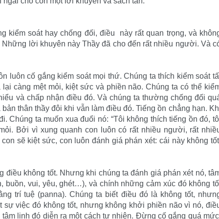
 ngài cho con một lời khuyên và sách tấn.
g kiểm soát hay chống đối, điều này rất quan trọng, và khôn
h. Những lời khuyên này Thầy đã cho đến rất nhiều người. Và c
uôn luôn cố gắng kiểm soát mọi thứ. Chúng ta thích kiểm soát tấ
 lại càng mệt mỏi, kiệt sức và phiền não. Chúng ta có thể kiể
i hiểu và chấp nhận điều đó. Và chúng ta thường chống đối qu
 bản thân thầy đôi khi vẫn làm điều đó. Tiếng ồn chẳng hạn. Kh
i. Chúng ta muốn xua đuổi nó: “Tôi không thích tiếng ồn đó, tô
mỏi. Bởi vì xung quanh con luôn có rất nhiều người, rất nhiề
, con sẽ kiệt sức, con luôn đánh giá phán xét: cái này không tốt
ng điều không tốt. Nhưng khi chúng ta đánh giá phán xét nó, tâ
, buồn, vui, yêu, ghét…), và chính những cảm xúc đó không tố
ng trí tuệ (panna). Chúng ta biết điều đó là không tốt, nhưn
ết sự việc đó không tốt, nhưng không khởi phiền não vì nó, điề
iển tâm linh đó diễn ra một cách tự nhiên. Đừng cố gắng quá mức