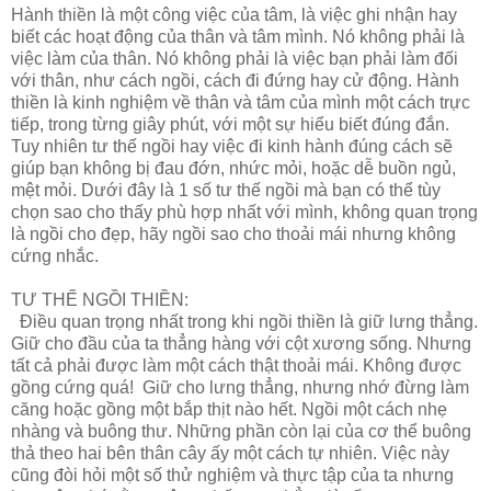
Hành thiền là một công việc của tâm, là việc ghi nhận hay
biết các hoạt động của thân và tâm mình. Nó không phải là
việc làm của thân. Nó không phải là việc bạn phải làm đối
với thân, như cách ngồi, cách đi đứng hay cử động. Hành
thiền là kinh nghiệm về thân và tâm của mình một cách trực
tiếp, trong từng giây phút, với một sự hiểu biết đúng đắn.
Tuy nhiên tư thế ngồi hay việc đi kinh hành đúng cách sẽ
giúp bạn không bị đau đớn, nhức mỏi, hoặc dễ buồn ngủ,
mệt mỏi. Dưới đây là 1 số tư thế ngồi mà bạn có thể tùy
chọn sao cho thấy phù hợp nhất với mình, không quan trọng
là ngồi cho đẹp, hãy ngồi sao cho thoải mái nhưng không
cứng nhắc.
TƯ THẾ NGỒI THIỀN:
Điều quan trọng nhất trong khi ngồi thiền là giữ lưng thẳng.
Giữ cho đầu của ta thẳng hàng với cột xương sống. Nhưng
tất cả phải được làm một cách thật thoải mái. Không được
gồng cứng quá! Giữ cho lưng thẳng, nhưng nhớ đừng làm
căng hoặc gồng một bắp thịt nào hết. Ngồi một cách nhẹ
nhàng và buông thư. Những phần còn lại của cơ thể buông
thả theo hai bên thân cây ấy một cách tự nhiên. Việc này
cũng đòi hỏi một số thử nghiệm và thực tập của ta nhưng