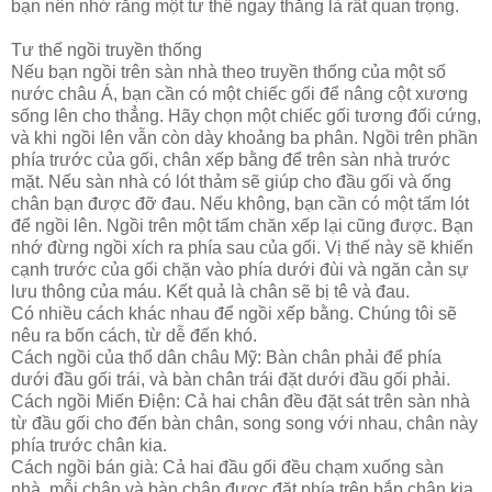
bạn nên nhớ rằng một tư thế ngay thẳng là rất quan trọng.
Tư thế ngồi truyền thống
Nếu bạn ngồi trên sàn nhà theo truyền thống của một số
nước châu Á, bạn cần có một chiếc gối để nâng cột xương
sống lên cho thẳng. Hãy chọn một chiếc gối tương đối cứng,
và khi ngồi lên vẫn còn dày khoảng ba phân. Ngồi trên phần
phía trước của gối, chân xếp bằng để trên sàn nhà trước
mặt. Nếu sàn nhà có lót thảm sẽ giúp cho đầu gối và ống
chân bạn được đỡ đau. Nếu không, bạn cần có một tấm lót
để ngồi lên. Ngồi trên một tấm chăn xếp lại cũng được. Bạn
nhớ đừng ngồi xích ra phía sau của gối. Vị thế này sẽ khiến
cạnh trước của gối chặn vào phía dưới đùi và ngăn cản sự
lưu thông của máu. Kết quả là chân sẽ bị tê và đau.
Có nhiều cách khác nhau để ngồi xếp bằng. Chúng tôi sẽ
nêu ra bốn cách, từ dễ đến khó.
Cách ngồi của thổ dân châu Mỹ: Bàn chân phải để phía
dưới đầu gối trái, và bàn chân trái đặt dưới đầu gối phải.
Cách ngồi Miến Điện: Cả hai chân đều đặt sát trên sàn nhà
từ đầu gối cho đến bàn chân, song song với nhau, chân này
phía trước chân kia.
Cách ngồi bán già: Cả hai đầu gối đều chạm xuống sàn
nhà, mỗi chân và bàn chân được đặt phía trên bắp chân kia.