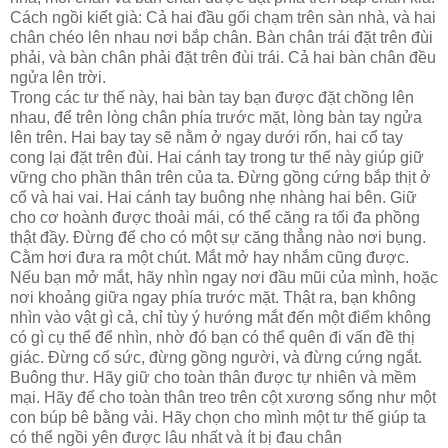
Cách ngồi kiết già: Cả hai đầu gối chạm trên sàn nhà, và hai
chân chéo lên nhau nơi bắp chân. Bàn chân trái đặt trên đùi
phải, và bàn chân phải đặt trên đùi trái. Cả hai bàn chân đều
ngửa lên trời.
Trong các tư thế này, hai bàn tay bạn được đặt chồng lên
nhau, để trên lòng chân phía trước mặt, lòng bàn tay ngửa
lên trên. Hai bay tay sẽ nằm ở ngay dưới rốn, hai cổ tay
cong lại đặt trên đùi. Hai cánh tay trong tư thế này giúp giữ
vững cho phần thân trên của ta. Đừng gồng cứng bắp thịt ở
cổ và hai vai. Hai cánh tay buông nhẹ nhàng hai bên. Giữ
cho cơ hoành được thoải mái, có thể căng ra tối đa phồng
thật đầy. Đừng để cho có một sự căng thẳng nào nơi bụng.
Cằm hơi đưa ra một chút. Mắt mở hay nhắm cũng được.
Nếu bạn mở mắt, hãy nhìn ngay nơi đầu mũi của mình, hoặc
nơi khoảng giữa ngay phía trước mặt. Thật ra, bạn không
nhìn vào vật gì cả, chỉ tùy ý hướng mắt đến một điểm không
có gì cụ thể để nhìn, nhờ đó bạn có thể quên đi vấn đề thị
giác. Đừng cố sức, đừng gồng người, và đừng cứng ngắt.
Buông thư. Hãy giữ cho toàn thân được tự nhiên và mềm
mại. Hãy để cho toàn thân treo trên cột xương sống như một
con búp bê bằng vải. Hãy chọn cho mình một tư thế giúp ta
có thể ngồi yên được lâu nhất và ít bị đau chân