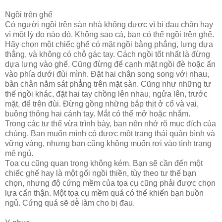
Ngồi trên ghế
Có người ngồi trên sàn nhà không được vì bị đau chân hay
vì một lý do nào đó. Không sao cả, bạn có thể ngồi trên ghế.
Hãy chọn một chiếc ghế có mặt ngồi bằng phẳng, lưng dựa
thẳng, và không có chỗ gác tay. Cách ngồi tốt nhất là đừng
dựa lưng vào ghế. Cũng đừng để cạnh mặt ngồi đè hoặc ấn
vào phía dưới đùi mình. Đặt hai chân song song với nhau,
bàn chân nằm sát phẳng trên mặt sàn. Cũng như những tư
thế ngồi khác, đặt hai tay chồng lên nhau, ngửa lên, trước
mặt, để trên đùi. Đừng gồng những bắp thịt ở cổ và vai,
buông thỏng hai cánh tay. Mắt có thể mở hoặc nhắm.
Trong các tư thế vừa trình bày, bạn nên nhớ rõ mục đích của
chúng. Bạn muốn mình có được một trạng thái quân bình và
vững vàng, nhưng bạn cũng không muốn rơi vào tình trạng
mê ngủ.
Tọa cụ cũng quan trọng không kém. Bạn sẽ cần đến một
chiếc ghế hay là một gối ngồi thiền, tùy theo tư thế bạn
chọn, nhưng độ cứng mềm của tọa cụ cũng phải được chọn
lựa cẩn thận. Một tọa cụ mềm quá có thể khiến bạn buồn
ngủ. Cứng quá sẽ dễ làm cho bị đau.