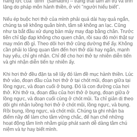
năng lực của "định" (samàdhi) -- trạng thái tâm an trụ và tĩnh
lặng do pháp môn hành thiền, ở với "người hiểu biết".
Nếu ép buộc hơi thở của mình phải quá dài hay quá ngắn,
chúng ta sẽ không quân bình, tâm sẽ không an lạc. Cũng
như ta bắt đầu xử dụng bàn máy may đạp bằng chân. Trước
tiên chỉ tập đạp không cho quen chân, rồi sau đó mới thật sự
may món đồ gì. Theo dõi hơi thở cũng dường thế ấy. Không
cần phải lo lắng quan tâm đến hơi thở dài hay ngắn, mạnh
hay yếu, chỉ ghi nhận. Chỉ để cho hơi thở tự nhiên diễn tiến
và ghi nhận diễn tiến tự nhiên ấy.
Khi hơi thở đều đặn ta sẽ lấy đó làm đề mục hành thiền. Lúc
thở vào, đoạn đầu của hơi thở ở tại chót mũi, đoạn giữa tại
lồng ngực, và đoạn cuối ở bụng. Đó là con đường của hơi
thở. Khi thở ra, đoạn đầu của hơi thở ở bụng, đoạn giữa ở
lồng ngực, và đoạn cuối cùng ở chót mũi. Ta chỉ giản dị theo
dõi ghi nhận luồng hơi thở ở chót mũi, lồng ngực, và bụng.
Rồi bụng, lồng ngực, và chót mũi. Chúng ta ghi nhận ba
điểm nầy để làm cho tâm vững chắc, để hạn chế những
hoạt động tâm linh nhằm giúp phát sanh dễ dàng tâm chú
niệm và tự hay biết mình.