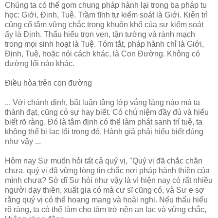
Chúng ta có thể gom chung pháp hành lại trong ba pháp tu
học: Giới, Định, Tuệ. Trầm tĩnh tự kiểm soát là Giới. Kiên trì
củng cố tâm vững chắc trong khuôn khổ của sự kiểm soát
ấy là Định. Thấu hiểu trọn vẹn, tận tường và rành mạch
trong mọi sinh hoạt là Tuệ. Tóm tắt, pháp hành chỉ là Giới,
Định, Tuệ, hoặc nói cách khác, là Con Đường. Không có
đường lối nào khác.
Điều hòa trên con đường
... Với chánh định, bất luận tầng lớp vắng lặng nào mà ta
thành đạt, cũng có sự hay biết. Có chú niệm đầy đủ và hiểu
biết rõ ràng. Đó là tâm định có thể làm phát sanh trí tuệ, ta
không thể bị lạc lối trong đó. Hành giả phải hiểu biết đúng
như vậy ...
Hôm nay Sư muốn hỏi tất cả quý vị, "Quý vị đã chắc chắn
chưa, quý vị đã vững lòng tin chắc nơi pháp hành thiền của
mình chưa? Sở dĩ Sư hỏi như vậy là vì hiện nay có rất nhiều
người dạy thiền, xuất gia có mà cư sĩ cũng có, và Sư e sợ
rằng quý vị có thể hoang mang và hoài nghi. Nếu thấu hiểu
rõ ràng, ta có thể làm cho tâm trở nên an lạc và vững chắc,