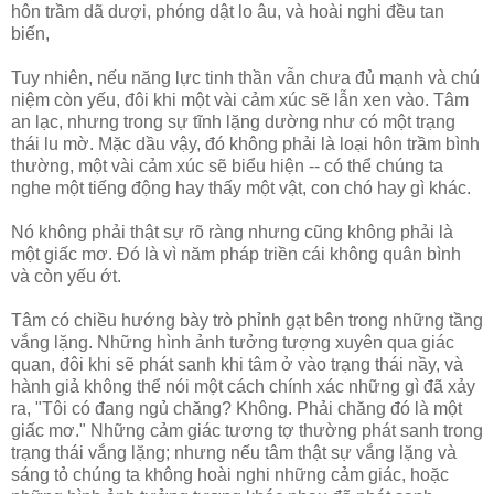
hôn trầm dã dượi, phóng dật lo âu, và hoài nghi đều tan
biến,
Tuy nhiên, nếu năng lực tinh thần vẫn chưa đủ mạnh và chú
niệm còn yếu, đôi khi một vài cảm xúc sẽ lẫn xen vào. Tâm
an lạc, nhưng trong sự tĩnh lặng dường như có một trạng
thái lu mờ. Mặc dầu vậy, đó không phải là loại hôn trầm bình
thường, một vài cảm xúc sẽ biểu hiện -- có thể chúng ta
nghe một tiếng động hay thấy một vật, con chó hay gì khác.
Nó không phải thật sự rõ ràng nhưng cũng không phải là
một giấc mơ. Đó là vì năm pháp triền cái không quân bình
và còn yếu ớt.
Tâm có chiều hướng bày trò phỉnh gạt bên trong những tầng
vắng lặng. Những hình ảnh tưởng tượng xuyên qua giác
quan, đôi khi sẽ phát sanh khi tâm ở vào trạng thái nầy, và
hành giả không thể nói một cách chính xác những gì đã xảy
ra, "Tôi có đang ngủ chăng? Không. Phải chăng đó là một
giấc mơ." Những cảm giác tương tợ thường phát sanh trong
trạng thái vắng lặng; nhưng nếu tâm thật sự vắng lặng và
sáng tỏ chúng ta không hoài nghi những cảm giác, hoặc