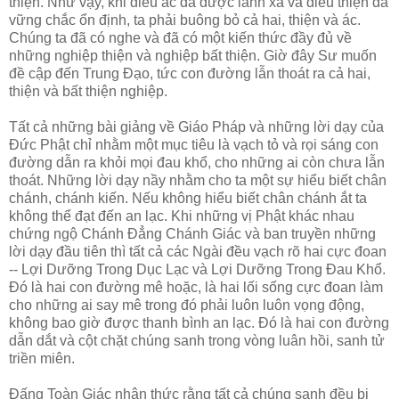
thiện. Như vậy, khi điều ác đã được lánh xa và điều thiện đã
vững chắc ổn định, ta phải buông bỏ cả hai, thiện và ác.
Chúng ta đã có nghe và đã có một kiến thức đầy đủ về
những nghiệp thiện và nghiệp bất thiện. Giờ đây Sư muốn
đề cập đến Trung Đạo, tức con đường lẫn thoát ra cả hai,
thiện và bất thiện nghiệp.
Tất cả những bài giảng về Giáo Pháp và những lời dạy của
Đức Phật chỉ nhằm một mục tiêu là vạch tỏ và rọi sáng con
đường dẫn ra khỏi mọi đau khổ, cho những ai còn chưa lẫn
thoát. Những lời dạy nầy nhằm cho ta một sự hiểu biết chân
chánh, chánh kiến. Nếu không hiểu biết chân chánh ắt ta
không thể đạt đến an lạc. Khi những vị Phật khác nhau
chứng ngộ Chánh Đẳng Chánh Giác và ban truyền những
lời dạy đầu tiên thì tất cả các Ngài đều vạch rõ hai cực đoan
-- Lợi Dưỡng Trong Dục Lạc và Lợi Dưỡng Trong Đau Khổ.
Đó là hai con đường mê hoặc, là hai lối sống cực đoan làm
cho những ai say mê trong đó phải luôn luôn vọng động,
không bao giờ được thanh bình an lạc. Đó là hai con đường
dẫn dắt và cột chặt chúng sanh trong vòng luân hồi, sanh tử
triền miên.
Đấng Toàn Giác nhận thức rằng tất cả chúng sanh đều bị