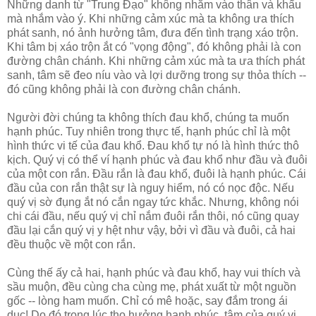
Những danh từ "Trung Đạo" không nhắm vào thân và khẩu
mà nhắm vào ý. Khi những cảm xúc mà ta không ưa thích
phát sanh, nó ảnh hưởng tâm, đưa đến tình trạng xáo trộn.
Khi tâm bị xáo trộn ắt có "vọng động", đó không phải là con
đường chân chánh. Khi những cảm xúc mà ta ưa thích phát
sanh, tâm sẽ đeo níu vào và lợi dưỡng trong sự thỏa thích --
đó cũng không phải là con đường chân chánh.
Người đời chúng ta không thích đau khổ, chúng ta muốn
hạnh phúc. Tuy nhiên trong thực tế, hạnh phúc chỉ là một
hình thức vi tế của đau khổ. Đau khổ tự nó là hình thức thô
kịch. Quý vị có thể ví hạnh phúc và đau khổ như đầu và đuôi
của một con rắn. Đầu rắn là đau khổ, đuôi là hạnh phúc. Cái
đầu của con rắn thật sự là nguy hiểm, nó có nọc độc. Nếu
quý vị sờ đụng ắt nó cắn ngay tức khắc. Nhưng, không nói
chi cái đầu, nếu quý vị chỉ nắm đuôi rắn thôi, nó cũng quay
đầu lại cắn quý vị y hệt như vậy, bởi vì đầu và đuôi, cả hai
đều thuộc về một con rắn.
Cùng thế ấy cả hai, hạnh phúc và đau khổ, hay vui thích và
sầu muộn, đều cùng cha cùng mẹ, phát xuất từ một nguồn
gốc -- lòng ham muốn. Chỉ có mê hoặc, say đắm trong ái
dục! Do đó trong lúc thọ hưởng hạnh phúc, tâm của quý vị