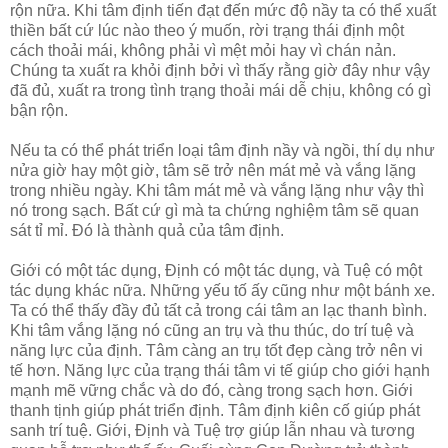
rộn nữa. Khi tâm định tiến đạt đến mức độ nầy ta có thể xuất
thiền bất cứ lúc nào theo ý muốn, rời trạng thái định một
cách thoải mái, không phải vì mệt mỏi hay vì chán nản.
Chúng ta xuất ra khỏi định bởi vì thấy rằng giờ đây như vậy
đã đủ, xuất ra trong tình trạng thoải mái dễ chịu, không có gì
bận rộn.
Nếu ta có thể phát triển loại tâm định nầy và ngồi, thí dụ như
nửa giờ hay một giờ, tâm sẽ trở nên mát mẻ và vắng lặng
trong nhiều ngày. Khi tâm mát mẻ và vắng lặng như vậy thì
nó trong sạch. Bất cứ gì mà ta chứng nghiệm tâm sẽ quan
sát tỉ mỉ. Đó là thành quả của tâm định.
Giới có một tác dụng, Định có một tác dụng, và Tuệ có một
tác dụng khác nữa. Những yếu tố ấy cũng như một bánh xe.
Ta có thể thấy đầy đủ tất cả trong cái tâm an lạc thanh bình.
Khi tâm vắng lặng nó cũng an trụ và thu thúc, do trí tuệ và
năng lực của định. Tâm càng an trụ tốt đẹp càng trở nên vi
tế hơn. Năng lực của trạng thái tâm vi tế giúp cho giới hạnh
mạnh mẽ vững chắc và do đó, càng trong sạch hơn. Giới
thanh tịnh giúp phát triển định. Tâm định kiên cố giúp phát
sanh trí tuệ. Giới, Định và Tuệ trợ giúp lẫn nhau và tương