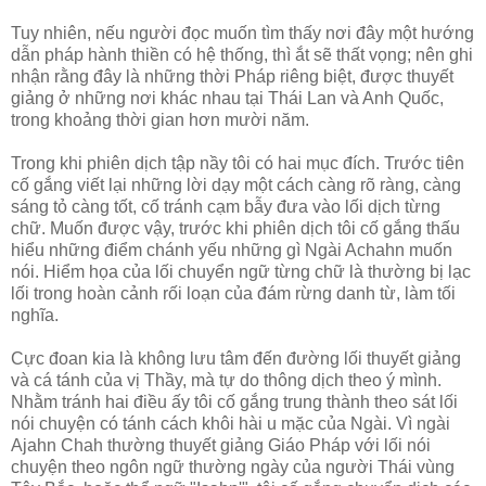
Tuy nhiên, nếu người đọc muốn tìm thấy nơi đây một hướng
dẫn pháp hành thiền có hệ thống, thì ắt sẽ thất vọng; nên ghi
nhận rằng đây là những thời Pháp riêng biệt, được thuyết
giảng ở những nơi khác nhau tại Thái Lan và Anh Quốc,
trong khoảng thời gian hơn mười năm.
Trong khi phiên dịch tập nầy tôi có hai mục đích. Trước tiên
cố gắng viết lại những lời dạy một cách càng rõ ràng, càng
sáng tỏ càng tốt, cố tránh cạm bẫy đưa vào lối dịch từng
chữ. Muốn được vậy, trước khi phiên dịch tôi cố gắng thấu
hiểu những điểm chánh yếu những gì Ngài Achahn muốn
nói. Hiểm họa của lối chuyển ngữ từng chữ là thường bị lạc
lối trong hoàn cảnh rối loạn của đám rừng danh từ, làm tối
nghĩa.
Cực đoan kia là không lưu tâm đến đường lối thuyết giảng
và cá tánh của vị Thầy, mà tự do thông dịch theo ý mình.
Nhằm tránh hai điều ấy tôi cố gắng trung thành theo sát lối
nói chuyện có tánh cách khôi hài u mặc của Ngài. Vì ngài
Ajahn Chah thường thuyết giảng Giáo Pháp với lối nói
chuyện theo ngôn ngữ thường ngày của người Thái vùng