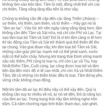
không làm xáo trộn tâm. Tâm là một, đồng nhất thể với các
chi thiền. Tầng vắng lặng đầu tiên là như vậy.
Chúng ta không cần đề cập đến các tầng Thiền (Jhàna) --
sơ thiền, nhị thiền, tam thiền, và tứ thiền -- Hãy gọi nó là
"tâm an lạc". Vào lúc trở nên ngày càng vắng lặng hơn, tâm
không cần đến Tầm và Sát nữa, mà chỉ còn Phỉ và Lạc. Tại
sao tâm loại bỏ Tầm và Sát? Đó là vì khi tâm càng vi tế hơn
thì tác động của Tầm và Sát trở thành quá thô thiển để tồn
tại chung. Vào giai đoạn nầy, khi tâm loại bỏ Tầm và Sát,
những cảm giác phỉ lạc mạnh mẽ có thể phát sanh, nước
mắt có thể tuôn chảy. Nhưng khi trạng thái Định vững mạnh
sâu sắc thêm, Phỉ cũng bị loại ra, chỉ còn Lạc và Trụ, hay
Nhất Điểm Tâm. Cuối cùng, lạc cũng được loại bỏ và tâm
tiến đạt đến mức độ vi tế cao nhất, chỉ còn Xả và Nhất Điểm
Tâm, tất cả những chi thiền khác đều bị loại. Tâm đứng yên,
vững chắc không chao động.
Một khi tâm đã an lạc thì điều nầy có thể xảy đến. Quý vị
không cần suy tư nhiều về nó, tự nó sẽ đến. Đó là năng lực
của tâm an lạc. Trong trạng thái nầy tâm không nghe hôn
trầm. Cả năm chướng ngại tinh thần: tham dục, oán ghét,