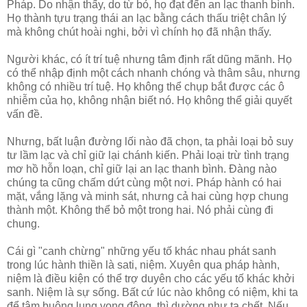
Pháp. Do nhận thấy, do từ bỏ, họ đạt đến an lạc thanh bình.
Họ thành tựu trạng thái an lạc bằng cách thấu triệt chân lý
mà không chút hoài nghi, bởi vì chính họ đã nhận thấy.
Người khác, có ít trí tuệ nhưng tâm định rất dũng mãnh. Họ
có thể nhập định một cách nhanh chóng và thâm sâu, nhưng
không có nhiều trí tuệ. Họ không thể chụp bắt được các ô
nhiễm của họ, không nhận biết nó. Họ không thể giải quyết
vấn đề.
Nhưng, bất luận đường lối nào đã chọn, ta phải loại bỏ suy
tư lầm lạc và chỉ giữ lại chánh kiến. Phải loại trừ tình trạng
mơ hồ hỗn loạn, chỉ giữ lại an lạc thanh bình. Đàng nào
chúng ta cũng chấm dứt cùng một nơi. Pháp hành có hai
mặt, vắng lặng và minh sát, nhưng cả hai cùng hợp chung
thành một. Không thể bỏ một trong hai. Nó phải cùng đi
chung.
Cái gì "canh chừng" những yếu tố khác nhau phát sanh
trong lúc hành thiền là sati, niệm. Xuyên qua pháp hành,
niệm là điều kiện có thể trợ duyên cho các yếu tố khác khởi
sanh. Niệm là sự sống. Bất cứ lúc nào không có niệm, khi ta
để tâm buông lung vọng động, thì dường như ta chết. Nếu