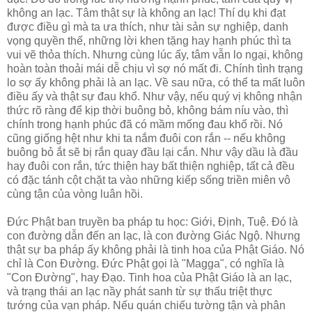
không an lạc. Tâm thật sự là không an lạc! Thí dụ khi đạt
được điều gì mà ta ưa thích, như tài sản sự nghiệp, danh
vọng quyền thế, những lời khen tặng hay hạnh phúc thì ta
vui vẽ thỏa thích. Nhưng cùng lúc ấy, tâm vẫn lo ngại, không
hoàn toàn thoải mái dễ chịu vì sợ nó mất đi. Chính tình trạng
lo sợ ấy không phải là an lạc. Về sau nữa, có thể ta mất luôn
điều ấy và thật sự đau khổ. Như vậy, nếu quý vị không nhận
thức rõ ràng để kịp thời buông bỏ, không bám níu vào, thì
chính trong hạnh phúc đã có mầm mống đau khổ rồi. Nó
cũng giống hệt như khi ta nắm đuôi con rắn -- nếu không
buông bỏ ắt sẽ bị rắn quay đầu lại cắn. Như vậy dầu là đầu
hay đuôi con rắn, tức thiện hay bất thiện nghiệp, tất cả đều
có đặc tánh cột chặt ta vào những kiếp sống triền miên vô
cùng tận của vòng luân hồi.
Đức Phật ban truyền ba pháp tu học: Giới, Định, Tuệ. Đó là
con đường dẫn đến an lạc, là con đường Giác Ngộ. Nhưng
thật sự ba pháp ấy không phải là tinh hoa của Phật Giáo. Nó
chỉ là Con Đường. Đức Phật gọi là "Magga", có nghĩa là
"Con Đường", hay Đạo. Tinh hoa của Phật Giáo là an lạc,
và trạng thái an lạc nầy phát sanh từ sự thấu triệt thực
tướng của vạn pháp. Nếu quán chiếu tường tận và phân