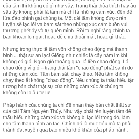
của tâm thì không có gì như vậy. Trạng thái thỏa thích hay âu
sầu ấy không phải là tâm mà chỉ là những cảm xúc, đến để
lừa đảo phỉnh gạt chúng ta. Một cái tâm không được rèn
luyện sẽ lạc lối và bám sát theo những xúc cảm buồn vui
thương ghét ấy và tự quên mình. Rồi ta nghĩ rằng chính ta
băn khoăn lo ngại, hoặc dễ chịu thoải mái, hoặc gì khác.
Nhưng trong thực tế tâm vốn không chao động mà thanh
bình ... thật sự an lạc! Giống như chiếc lá cây nằm im khi
không có gió. Ngọn gió thoảng qua, lá liền chao động. Lá
chao động vì gió -- trạng thái tâm "chao động" phát sanh do
những cảm xúc. Tâm bám sát, chạy theo. Nếu tâm không
chạy theo ắt không "chao động". Nếu chúng ta thấu hiểu tận
tường bản chất thật sự của những cảm xúc ắt chúng ta
không còn lo âu tư lự.
Pháp hành của chúng ta chỉ để nhận thấy bản chất thật sự
của cái Tâm Nguyên Thủy. Như vậy phải rèn luyện tâm để
thấu hiểu những cảm xúc và không bị lạc lối trong đó, làm
cho tâm thanh bình an lạc. Chính đó là mục tiêu mà ta phải
thành đạt xuyên qua bao nhiêu khó khăn của pháp hành.