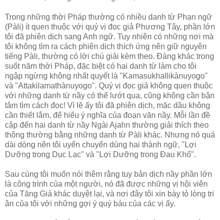
Trong những thời Pháp thường có nhiều danh từ Phạn ngữ
(Pàli) ít quen thuộc với quý vị đọc giả Phương Tây, phần lớn
tôi đã phiên dịch sang Anh ngữ. Tuy nhiên có những nơi mà
tôi không tìm ra cách phiên dịch thích ứng nên giữ nguyên
tiếng Pàli, thường có lời chú giải kèm theo. Đàng khác trong
suốt năm thời Pháp, đặc biệt có hai danh từ làm cho tôi
ngập ngừng không nhất quyết là "Kamasukhallikànuyogo"
và "Attakilamathànuyogo". Quý vị đọc giả không quen thuộc
với những danh từ nầy có thể lướt qua, cũng không cần bận
tâm tìm cách đọc! Vì lẽ ấy tôi đã phiên dịch, mặc dầu không
cần thiết lắm, để hiểu ý nghĩa của đoạn văn nầy. Mỗi lần đề
cập đến hai danh từ nầy Ngài Ajahn thường giải thích theo
thông thường bằng những danh từ Pàli khác. Nhưng nó quá
dài dòng nên tôi uyển chuyển dùng hai thành ngữ, "Lợi
Dưỡng trong Dục Lạc" và "Lợi Dưỡng trong Đau Khổ".
Sau cùng tôi muốn nói thêm rằng tuy bản dịch nầy phần lớn
là công trình của một người, nó đã được những vị hội viên
của Tăng Già khác duyệt lại, và nơi đây tôi xin bày tỏ lòng tri
ân của tôi với những gợi ý quý báu của các vị ấy.