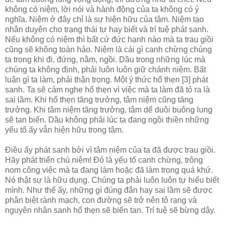
không có niệm, lời nói và hành động của ta không có ý
nghĩa. Niệm ở đây chỉ là sự hiện hữu của tâm. Niệm tạo
nhân duyên cho trạng thái tự hay biết và trí tuệ phát sanh.
Nếu không có niệm thì bất cứ đức hạnh nào mà ta trau giồi
cũng sẽ không toàn hảo. Niệm là cái gì canh chừng chúng
ta trong khi đi, đứng, nằm, ngồi. Dầu trong những lúc mà
chúng ta không định, phải luôn luôn giữ chánh niệm. Bất
luận gì ta làm, phải thận trọng. Một ý thức hổ thẹn [3] phát
sanh. Ta sẽ cảm nghe hổ thẹn vì việc mà ta làm đã tỏ ra là
sai lầm. Khi hổ thẹn tăng trưởng, tâm niệm cũng tăng
trưởng. Khi tâm niệm tăng trưởng, tâm dể duôi buông lung
sẽ tan biến. Dầu không phải lúc ta đang ngồi thiền những
yếu tố ấy vẫn hiện hữu trong tâm.
Điều ấy phát sanh bởi vì tâm niệm của ta đã được trau giồi.
Hãy phát triển chú niệm! Đó là yếu tố canh chừng, trông
nom công việc mà ta đang làm hoặc đã làm trong quá khứ.
Nó thật sự là hữu dụng. Chúng ta phải luôn luôn tự hiểu biết
mình. Như thế ấy, những gì đúng đắn hay sai lầm sẽ được
phân biệt rành mạch, con đường sẽ trở nên tỏ rạng và
nguyên nhân sanh hổ thẹn sẽ biến tan. Trí tuệ sẽ bừng dậy.