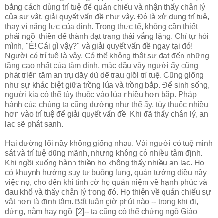
bằng cách dùng trí tuệ để quán chiếu và nhận thấy chân lý
của sự vật, giải quyết vấn đề như vậy. Đó là xử dụng trí tuệ,
thay vì năng lực của định. Trong thực tế, không cần thiết
phải ngồi thiền để thành đạt trạng thái vắng lặng. Chỉ tự hỏi
mình, "Ê! Cái gì vậy?" và giải quyết vấn đề ngay tại đó!
Người có trí tuệ là vậy. Có thể không thật sự đạt đến những
tầng cao nhất của tâm định, mặc dầu vậy người ấy cũng
phát triển tâm an trụ đầy đủ để trau giồi trí tuệ. Cũng giống
như sự khác biệt giữa trồng lúa và trồng bắp. Để sinh sống,
người kia có thể tùy thuộc vào lúa nhiều hơn bắp. Pháp
hành của chúng ta cũng dường như thế ấy, tùy thuộc nhiều
hơn vào trí tuệ để giải quyết vấn đề. Khi đã thấy chân lý, an
lạc sẽ phát sanh.
Hai đường lối nầy không giống nhau. Vài người có tuệ minh
sát và trí tuệ dũng mãnh, nhưng không có nhiều tâm định.
Khi ngồi xuống hành thiền họ không thấy nhiều an lạc. Họ
có khuynh hướng suy tư buông lung, quán tưởng điều nầy
việc nọ, cho đến khi tình cờ họ quán niệm về hạnh phúc và
đau khổ và thấy chân lý trong đó. Họ thiên về quán chiếu sự
vật hơn là định tâm. Bất luận giờ phút nào -- trong khi đi,
đứng, nằm hay ngồi [2]-- ta cũng có thể chứng ngộ Giáo