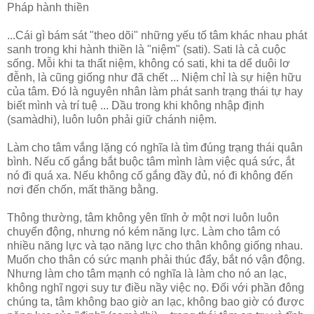
Pháp hành thiền
...Cái gì bám sát "theo dõi" những yếu tố tâm khác nhau phát
sanh trong khi hành thiền là "niệm" (sati). Sati là cả cuộc
sống. Mỗi khi ta thất niệm, không có sati, khi ta dể duôi lơ
đễnh, là cũng giống như đã chết ... Niệm chỉ là sự hiện hữu
của tâm. Đó là nguyên nhân làm phát sanh trạng thái tự hay
biết mình và trí tuệ ... Dầu trong khi không nhập định
(samàdhi), luôn luôn phải giữ chánh niệm.
Làm cho tâm vắng lặng có nghĩa là tìm đúng trạng thái quân
bình. Nếu cố gắng bắt buộc tâm mình làm việc quá sức, ắt
nó đi quá xa. Nếu không cố gắng đầy đủ, nó đi không đến
nơi đến chốn, mất thăng bằng.
Thông thường, tâm không yên tĩnh ở một nơi luôn luôn
chuyển động, nhưng nó kém năng lực. Làm cho tâm có
nhiều năng lực và tạo năng lực cho thân không giống nhau.
Muốn cho thân có sức mạnh phải thúc đẩy, bắt nó vận động.
Nhưng làm cho tâm mạnh có nghĩa là làm cho nó an lạc,
không nghĩ ngợi suy tư điều nầy việc nọ. Đối với phần đông
chúng ta, tâm không bao giờ an lạc, không bao giờ có được