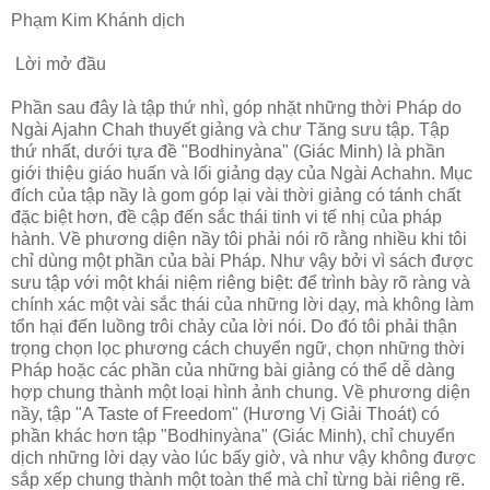
Phạm Kim Khánh dịch
Lời mở đầu
Phần sau đây là tập thứ nhì, góp nhặt những thời Pháp do
Ngài Ajahn Chah thuyết giảng và chư Tăng sưu tập. Tập
thứ nhất, dưới tựa đề "Bodhinyàna" (Giác Minh) là phần
giới thiệu giáo huấn và lối giảng dạy của Ngài Achahn. Mục
đích của tập nầy là gom góp lại vài thời giảng có tánh chất
đặc biệt hơn, đề cập đến sắc thái tinh vi tế nhị của pháp
hành. Về phương diện nầy tôi phải nói rõ rằng nhiều khi tôi
chỉ dùng một phần của bài Pháp. Như vậy bởi vì sách được
sưu tập với một khái niệm riêng biệt: để trình bày rõ ràng và
chính xác một vài sắc thái của những lời dạy, mà không làm
tổn hại đến luồng trôi chảy của lời nói. Do đó tôi phải thận
trọng chọn lọc phương cách chuyển ngữ, chọn những thời
Pháp hoặc các phần của những bài giảng có thể dễ dàng
hợp chung thành một loại hình ảnh chung. Về phương diện
nầy, tập "A Taste of Freedom" (Hương Vị Giải Thoát) có
phần khác hơn tập "Bodhinyàna" (Giác Minh), chỉ chuyển
dịch những lời dạy vào lúc bấy giờ, và như vậy không được
sắp xếp chung thành một toàn thể mà chỉ từng bài riêng rẽ.