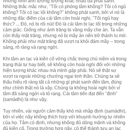
những hình ảnh tưởng tượng khác nhau đã phát sanh.
Những thắc mắc như, "Tôi có phóng tâm không? Tôi có ngủ
không? Tôi có lạc lối không?" không phát sanh, bởi vì nó là
những đặc điểm của cái tâm còn hoài nghi, "Tôi ngủ hay
thức? ... Đó, nó bị rối nùi! Đó là cái tâm bị lạc lối trong những
cảm giác. Giống như ánh trăng bị vầng mây che án. Ta vẫn
còn thấy mặt trăng, nhưng nó bị mây án nên trở thành lu mờ.
Không phải như mặt trăng đã vượt ra khỏi đám mây -- trong
sáng, rõ ràng và rạng ngời.
Khi tâm an lạc và kiên cố vững chắc trong chú niệm và trong
trạng thái tự hay biết, sẽ không còn hoài nghi đối với những
hiện tượng khác nhau mà mình gặp phải. Nó sẽ thật sự
vượt ra ngoài những chướng ngại tinh thần. Chúng ta sẽ
thấu hiểu rõ ràng tất cả những gì phát sanh đến tâm, đúng
như chính thật nó là vậy. Chúng ta không hoài nghi bởi vì
tâm đã sáng ngời và tỏ rạng. Cái tâm tiến đạt đến "định"
(samàdhi) là như vậy.
Tuy nhiên, vài người cảm thấy khó mà nhập định (samàdhi),
bởi vì việc nầy không thích hợp với khuynh hướng tự nhiên
của họ. Tâm có định, nhưng không đủ dũng mãnh và không
đủ kiên cố. Trong trường hợp nầy, có thể thành tựu an lạc