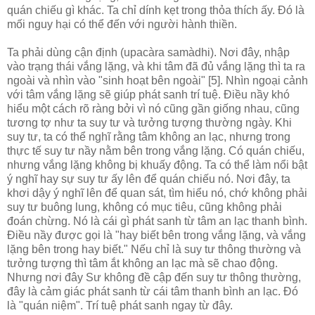
quán chiếu gì khác. Ta chỉ dính kẹt trong thỏa thích ấy. Đó là
mối nguy hại có thể đến với người hành thiền.
Ta phải dùng cận định (upacàra samàdhi). Nơi đây, nhập
vào trạng thái vắng lặng, và khi tâm đã đủ vắng lặng thì ta ra
ngoài và nhìn vào "sinh hoạt bên ngoài" [5]. Nhìn ngoại cảnh
với tâm vắng lặng sẽ giúp phát sanh trí tuệ. Điều nầy khó
hiểu một cách rõ ràng bởi vì nó cũng gần giống nhau, cũng
tương tợ như ta suy tư và tưởng tượng thường ngày. Khi
suy tư, ta có thể nghĩ rằng tâm không an lạc, nhưng trong
thực tế suy tư nầy nằm bên trong vắng lặng. Có quán chiếu,
nhưng vắng lặng không bị khuấy động. Ta có thể làm nổi bật
ý nghĩ hay sự suy tư ấy lên để quán chiếu nó. Nơi đây, ta
khơi dậy ý nghĩ lên để quan sát, tìm hiểu nó, chớ không phải
suy tư buông lung, không có mục tiêu, cũng không phải
đoán chừng. Nó là cái gì phát sanh từ tâm an lạc thanh bình.
Điều nầy được gọi là "hay biết bên trong vắng lặng, và vắng
lặng bên trong hay biết." Nếu chỉ là suy tư thông thường và
tưởng tượng thì tâm ắt không an lạc mà sẽ chao động.
Nhưng nơi đây Sư không đề cập đến suy tư thông thường,
đây là cảm giác phát sanh từ cái tâm thanh bình an lạc. Đó
là "quán niệm". Trí tuệ phát sanh ngay từ đây.