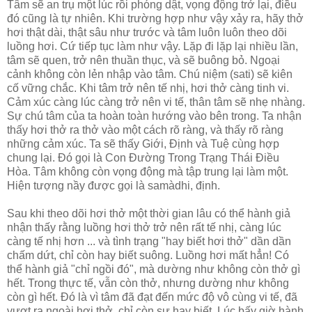
Tâm sẽ an trụ một lúc rồi phóng dật, vọng động trở lại, điều
đó cũng là tự nhiên. Khi trường hợp như vậy xảy ra, hãy thở
hơi thật dài, thật sâu như trước và tâm luôn luôn theo dõi
luồng hơi. Cứ tiếp tục làm như vậy. Lặp đi lặp lại nhiều lần,
tâm sẽ quen, trở nên thuần thục, và sẽ buông bỏ. Ngoại
cảnh không còn lẻn nhập vào tâm. Chú niệm (sati) sẽ kiên
cố vững chắc. Khi tâm trở nên tế nhị, hơi thở càng tinh vi.
Cảm xúc càng lúc càng trở nên vi tế, thân tâm sẽ nhẹ nhàng.
Sự chú tâm của ta hoàn toàn hướng vào bên trong. Ta nhận
thấy hơi thở ra thở vào một cách rõ ràng, và thấy rõ ràng
những cảm xúc. Ta sẽ thấy Giới, Định và Tuệ cùng hợp
chung lại. Đó gọi là Con Đường Trong Trạng Thái Điều
Hòa. Tâm không còn vọng động mà tập trung lại làm một.
Hiện tượng nầy được gọi là samàdhi, định.
Sau khi theo dõi hơi thở một thời gian lâu có thể hành giả
nhận thấy rằng luồng hơi thở trở nên rất tế nhị, càng lúc
càng tế nhị hơn ... và tình trạng "hay biết hơi thở" dần dần
chấm dứt, chỉ còn hay biết suông. Luồng hơi mất hẳn! Có
thể hành giả "chỉ ngồi đó", mà dường như không còn thở gì
hết. Trong thực tế, vẫn còn thở, nhưng dường như không
còn gì hết. Đó là vì tâm đã đạt đến mức độ vô cùng vi tế, đã
vượt ra ngoài hơi thở, chỉ còn sự hay biết. Lúc bấy giờ hành