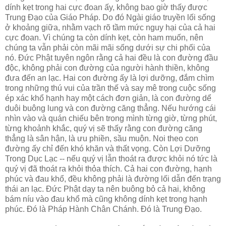
dính kẹt trong hai cực đoan ấy, không bao giờ thấy được
Trung Đạo của Giáo Pháp. Do đó Ngài giáo truyền lối sống
ở khoảng giữa, nhằm vạch rõ tầm mức nguy hại của cả hai
cực đoan. Vì chúng ta còn dính kẹt, còn ham muốn, nên
chúng ta vẫn phải còn mãi mãi sống dưới sự chi phối của
nó. Đức Phật tuyên ngôn rằng cả hai đều là con đường đầu
độc, không phải con đường của người hành thiền, không
đưa đến an lạc. Hai con đường ấy là lợi dưỡng, đắm chìm
trong những thú vui của trần thế và say mê trong cuộc sống
ép xác khổ hạnh hay một cách đơn giản, là con đường dể
duôi buông lung và con đường căng thẳng. Nếu hướng cái
nhìn vào và quán chiếu bên trong mình từng giờ, từng phút,
từng khoảnh khắc, quý vị sẽ thấy rằng con đường căng
thẳng là sân hận, là ưu phiền, sầu muộn. Noi theo con
đường ấy chỉ đến khó khăn và thất vọng. Còn Lợi Dưỡng
Trong Dục Lạc -- nếu quý vị lẫn thoát ra được khỏi nó tức là
quý vị đã thoát ra khỏi thỏa thích. Cả hai con đường, hạnh
phúc và đau khổ, đều không phải là đường lối dẫn đến trạng
thái an lạc. Đức Phật dạy ta nên buông bỏ cả hai, không
bám níu vào đau khổ mà cũng không dính kẹt trong hạnh
phúc. Đó là Pháp Hành Chân Chánh. Đó là Trung Đạo.