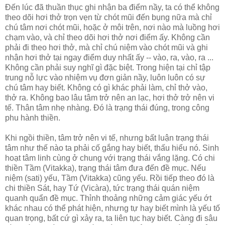
Đến lúc đã thuần thục ghi nhận ba điểm nầy, ta có thể không
theo dõi hơi thở trọn vẹn từ chót mũi đến bụng nữa mà chỉ
chú tâm nơi chót mũi, hoặc ở môi trên, nơi nào mà luồng hơi
chạm vào, và chỉ theo dõi hơi thở nơi điểm ấy. Không cần
phải đi theo hơi thở, mà chỉ chú niệm vào chót mũi và ghi
nhận hơi thở tại ngay điểm duy nhất ấy -- vào, ra, vào, ra ...
Không cần phải suy nghĩ gì đặc biệt. Trong hiện tại chỉ tập
trung nỗ lực vào nhiệm vụ đơn giản nầy, luôn luôn có sự
chú tâm hay biết. Không có gì khác phải làm, chỉ thở vào,
thở ra. Không bao lâu tâm trở nên an lạc, hơi thở trở nên vi
tế. Thân tâm nhẹ nhàng. Đó là trạng thái đúng, trong công
phu hành thiền.
Khi ngồi thiền, tâm trở nên vi tế, nhưng bất luận trạng thái
tâm như thế nào ta phải cố gắng hay biết, thấu hiểu nó. Sinh
hoạt tâm linh cùng ở chung với trạng thái vắng lặng. Có chi
thiền Tầm (Vitakka), trạng thái tâm đưa đến đề mục. Nếu
niệm (sati) yếu, Tầm (Vitakka) cũng yếu. Rồi tiếp theo đó là
chi thiền Sát, hay Tứ (Vicàra), tức trạng thái quán niệm
quanh quẩn đề mục. Thỉnh thoảng những cảm giác yếu ớt
khác nhau có thể phát hiện, nhưng tự hay biết mình là yếu tố
quan trọng, bất cứ gì xảy ra, ta liên tục hay biết. Càng đi sâu