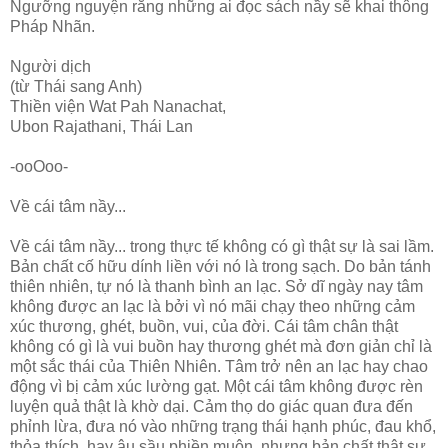
Ngưỡng nguyện rằng những ai đọc sách nầy sẽ khai thông
Pháp Nhãn.
Người dịch
(từ Thái sang Anh)
Thiền viện Wat Pah Nanachat,
Ubon Rajathani, Thái Lan
-ooOoo-
Về cái tâm nầy...
Về cái tâm nầy... trong thực tế không có gì thật sự là sai lầm.
Bản chất cố hữu dính liền với nó là trong sạch. Do bản tánh
thiên nhiên, tự nó là thanh bình an lạc. Sở dĩ ngày nay tâm
không được an lạc là bởi vì nó mãi chạy theo những cảm
xúc thương, ghét, buồn, vui, của đời. Cái tâm chân thật
không có gì là vui buồn hay thương ghét mà đơn giản chỉ là
một sắc thái của Thiên Nhiên. Tâm trở nên an lạc hay chao
động vì bị cảm xúc lường gạt. Một cái tâm không được rèn
luyện quả thật là khờ dại. Cảm thọ do giác quan đưa đến
phỉnh lừa, đưa nó vào những trạng thái hạnh phúc, đau khổ,
thỏa thích, hay âu sầu phiền muộn, nhưng bản chất thật sự