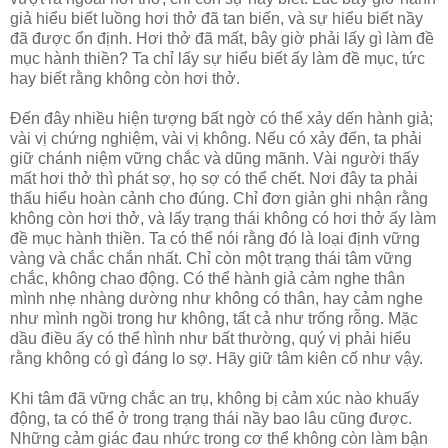
giả hiểu biết luồng hơi thở đã tan biến, và sự hiểu biết nầy
đã được ổn định. Hơi thở đã mất, bây giờ phải lấy gì làm đề
mục hành thiền? Ta chỉ lấy sự hiểu biết ấy làm đề mục, tức
hay biết rằng không còn hơi thở.
Đến đây nhiều hiện tượng bất ngờ có thể xảy dến hành giả;
vài vị chứng nghiệm, vài vị không. Nếu có xảy đến, ta phải
giữ chánh niệm vững chắc và dũng mãnh. Vài người thấy
mất hơi thở thì phát sợ, họ sợ có thể chết. Nơi đây ta phải
thấu hiểu hoàn cảnh cho đúng. Chỉ đơn giản ghi nhận rằng
không còn hơi thở, và lấy trạng thái không có hơi thở ấy làm
đề mục hành thiền. Ta có thể nói rằng đó là loại định vững
vàng và chắc chắn nhất. Chỉ còn một trạng thái tâm vững
chắc, không chao động. Có thể hành giả cảm nghe thân
mình nhẹ nhàng dường như không có thân, hay cảm nghe
như mình ngồi trong hư không, tất cả như trống rỗng. Mặc
dầu điều ấy có thể hình như bất thường, quý vị phải hiểu
rằng không có gì đáng lo sợ. Hãy giữ tâm kiên cố như vậy.
Khi tâm đã vững chắc an trụ, không bị cảm xúc nào khuấy
động, ta có thể ở trong trạng thái nầy bao lâu cũng được.
Những cảm giác đau nhức trong cơ thể không còn làm bận