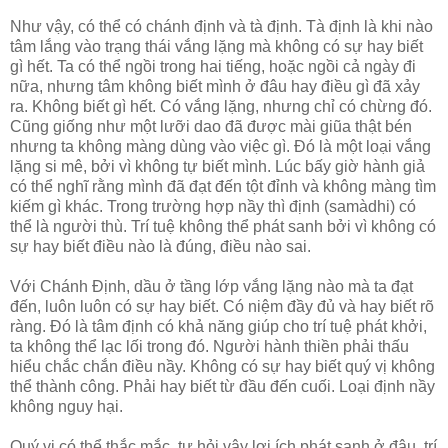
Như vậy, có thể có chánh định và tà định. Tà định là khi nào
tâm lắng vào trạng thái vắng lặng mà không có sự hay biết
gì hết. Ta có thể ngồi trong hai tiếng, hoặc ngồi cả ngày đi
nữa, nhưng tâm không biết mình ở đâu hay điều gì đã xảy
ra. Không biết gì hết. Có vắng lặng, nhưng chỉ có chừng đó.
Cũng giống như một lưỡi dao đã được mài giũa thật bén
nhưng ta không màng dùng vào việc gì. Đó là một loại vắng
lặng si mê, bởi vì không tự biết mình. Lúc bấy giờ hành giả
có thể nghĩ rằng mình đã đạt đến tột đỉnh và không màng tìm
kiếm gì khác. Trong trường hợp nầy thì định (samàdhi) có
thể là người thù. Trí tuệ không thể phát sanh bởi vì không có
sự hay biết điều nào là đúng, điều nào sai.
Với Chánh Định, dầu ở tầng lớp vắng lặng nào mà ta đạt
đến, luôn luôn có sự hay biết. Có niệm đầy đủ và hay biết rõ
ràng. Đó là tâm định có khả năng giúp cho trí tuệ phát khởi,
ta không thể lạc lối trong đó. Người hành thiền phải thấu
hiểu chắc chắn điều nầy. Không có sự hay biết quý vị không
thể thành công. Phải hay biết từ đầu đến cuối. Loại định nầy
không nguy hại.
Quý vị có thể thắc mắc, tự hỏi vậy lợi ích phát sanh ở đâu, trí