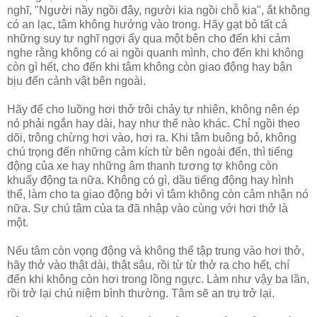
nghĩ, "Người nầy ngồi đây, người kia ngồi chỗ kia", ắt không
có an lạc, tâm không hướng vào trong. Hãy gạt bỏ tất cả
những suy tư nghĩ ngợi ấy qua một bên cho đến khi cảm
nghe rằng không có ai ngồi quanh mình, cho đến khi không
còn gì hết, cho đến khi tâm không còn giao động hay bận
bịu đến cảnh vật bên ngoài.
Hãy để cho luồng hơi thở trôi chảy tự nhiên, không nên ép
nó phải ngắn hay dài, hay như thế nào khác. Chỉ ngồi theo
dõi, trông chừng hơi vào, hơi ra. Khi tâm buông bỏ, không
chú trọng đến những cảm kích từ bên ngoài đến, thì tiếng
động của xe hay những âm thanh tương tợ không còn
khuấy động ta nữa. Không có gì, dầu tiếng động hay hình
thể, làm cho ta giao động bởi vì tâm không còn cảm nhận nó
nữa. Sự chú tâm của ta đã nhập vào cùng với hơi thở là
một.
Nếu tâm còn vọng động và không thể tập trung vào hơi thở,
hãy thở vào thật dài, thật sâu, rồi từ từ thở ra cho hết, chí
đến khi không còn hơi trong lồng ngực. Làm như vậy ba lần,
rồi trở lại chú niệm bình thường. Tâm sẽ an trụ trở lại.