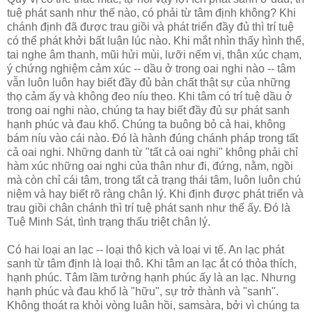
tuệ phát sanh như thế nào, có phải từ tâm định không? Khi
chánh định đã được trau giồi và phát triển đầy đủ thì trí tuệ
có thể phát khởi bất luận lúc nào. Khi mắt nhìn thấy hình thể,
tai nghe âm thanh, mũi hửi mùi, lưỡi nếm vị, thân xúc chạm,
ý chứng nghiệm cảm xúc -- dầu ở trong oai nghi nào -- tâm
vẫn luôn luôn hay biết đầy đủ bản chất thật sự của những
thọ cảm ấy và không đeo níu theo. Khi tâm có trí tuệ dầu ở
trong oai nghi nào, chúng ta hay biết đầy đủ sự phát sanh
hạnh phúc và đau khổ. Chúng ta buông bỏ cả hai, không
bám níu vào cái nào. Đó là hành đúng chánh pháp trong tất
cả oai nghi. Những danh từ "tất cả oai nghi" không phải chỉ
hàm xúc những oai nghi của thân như đi, đứng, nằm, ngồi
mà còn chỉ cái tâm, trong tất cả trạng thái tâm, luôn luôn chú
niệm và hay biết rõ ràng chân lý. Khi định được phát triển và
trau giồi chân chánh thì trí tuệ phát sanh như thế ấy. Đó là
Tuệ Minh Sát, tình trạng thấu triệt chân lý.
Có hai loại an lạc -- loại thô kịch và loại vi tế. An lạc phát
sanh từ tâm định là loại thô. Khi tâm an lạc ắt có thỏa thích,
hạnh phúc. Tâm lầm tưởng hạnh phúc ấy là an lạc. Nhưng
hạnh phúc và đau khổ là "hữu", sự trở thành và "sanh".
Không thoát ra khỏi vòng luân hồi, samsàra, bởi vì chúng ta