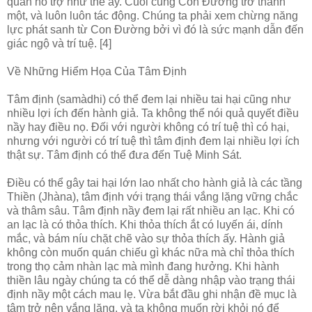
quan hỗ trợ như thế ấy. Cuối cùng Con Đường trở thành
một, và luôn luôn tác động. Chúng ta phải xem chừng năng
lực phát sanh từ Con Đường bởi vì đó là sức mạnh dẫn đến
giác ngộ và trí tuệ. [4]
Về Những Hiểm Họa Của Tâm Định
Tâm định (samàdhi) có thể đem lại nhiều tai hại cũng như
nhiều lợi ích đến hành giả. Ta không thể nói quả quyết điều
nầy hay điều nọ. Đối với người không có trí tuệ thì có hại,
nhưng với người có trí tuệ thì tâm định đem lại nhiều lợi ích
thật sự. Tâm định có thể đưa đến Tuệ Minh Sát.
Điều có thể gây tai hại lớn lao nhất cho hành giả là các tầng
Thiền (Jhàna), tâm định với trạng thái vắng lặng vững chắc
và thâm sâu. Tâm định nầy đem lại rất nhiều an lạc. Khi có
an lạc là có thỏa thích. Khi thỏa thích ắt có luyến ái, dính
mắc, và bám níu chặt chẽ vào sự thỏa thích ấy. Hành giả
không còn muốn quán chiếu gì khác nữa mà chỉ thỏa thích
trong thọ cảm nhàn lạc mà mình đang hưởng. Khi hành
thiền lâu ngày chúng ta có thể dễ dàng nhập vào trạng thái
định nầy một cách mau lẹ. Vừa bắt đầu ghi nhận đề mục là
tâm trở nên vắng lặng, và ta không muốn rời khỏi nó để