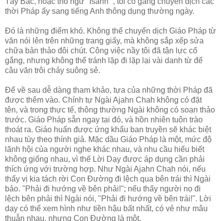
Tây Bắc, hoặc thổ ngữ "Isahn'", tôi cố gắng chuyển dịch các
thời Pháp ấy sang tiếng Anh thông dụng thường ngày.
Đó là những điểm khó. Không thể chuyển dịch Giáo Pháp từ
văn nói lên trên những trang giấy, mà không sắp xếp sửa
chữa bản thảo đôi chút. Công việc nầy tôi đã tận lực cố
gắng, nhưng không thể tránh lặp đi lặp lại vài danh từ để
câu văn trôi chảy suông sẻ.
Để về sau dễ dàng tham khảo, tựa của những thời Pháp đã
được thêm vào. Chính tự Ngài Ajahn Chah không có đặt
tên, và trong thực tế, thông thường Ngài không có soạn thảo
trước. Giáo Pháp sẵn ngay tại đó, và hồn nhiên tuôn trào
thoát ra. Giáo huấn được ứng khẩu ban truyền sẽ khác biệt
nhau tùy theo thính giả. Mặc dầu Giáo Pháp là một, mức độ
lãnh hội của người nghe khác nhau, và nhu cầu hiểu biết
không giống nhau, vì thế Lời Dạy được áp dụng cần phải
thích ứng với trường hợp. Như Ngài Ajahn Chah nói, nếu
thấy vị kia tách rời Con Đường đi lệch qua bên trái thì Ngài
bảo. "Phải đi hướng về bên phải!"; nếu thấy người nọ đi
lệch bên phải thì Ngài nói, "Phải đi hướng về bên trái!". Lời
dạy có thể xem hình như tiền hậu bất nhất, có vẻ như mâu
thuẫn nhau, nhưng Con Đường là một.