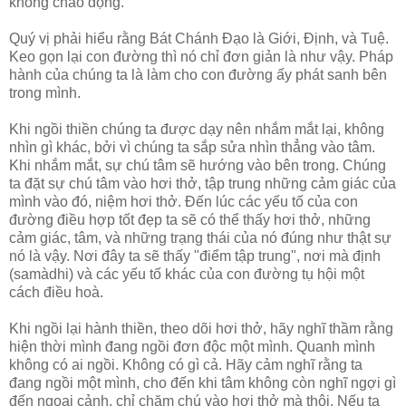
không chao động.
Quý vị phải hiểu rằng Bát Chánh Đạo là Giới, Định, và Tuệ.
Keo gọn lại con đường thì nó chỉ đơn giản là như vậy. Pháp
hành của chúng ta là làm cho con đường ấy phát sanh bên
trong mình.
Khi ngồi thiền chúng ta được dạy nên nhắm mắt lại, không
nhìn gì khác, bởi vì chúng ta sắp sửa nhìn thẳng vào tâm.
Khi nhắm mắt, sự chú tâm sẽ hướng vào bên trong. Chúng
ta đặt sự chú tâm vào hơi thở, tập trung những cảm giác của
mình vào đó, niệm hơi thở. Đến lúc các yếu tố của con
đường điều hợp tốt đẹp ta sẽ có thể thấy hơi thở, những
cảm giác, tâm, và những trạng thái của nó đúng như thật sự
nó là vậy. Nơi đây ta sẽ thấy "điểm tập trung", nơi mà định
(samàdhi) và các yếu tố khác của con đường tụ hội một
cách điều hoà.
Khi ngồi lại hành thiền, theo dõi hơi thở, hãy nghĩ thầm rằng
hiện thời mình đang ngồi đơn độc một mình. Quanh mình
không có ai ngồi. Không có gì cả. Hãy cảm nghĩ rằng ta
đang ngồi một mình, cho đến khi tâm không còn nghĩ ngợi gì
đến ngoại cảnh, chỉ chăm chú vào hơi thở mà thôi. Nếu ta