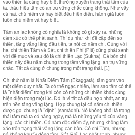
vào thiền ta càng hay biết thường xuyên trạng thái tâm của
ta, thấu hiểu tâm có an trụ vững chắc cùng không. Như vậy
cả hai, chú niệm và hay biết đều hiện diện, hành giả luôn
luôn chú niệm và hay biết.
Tâm an lạc không có nghĩa là không có gì xảy ra, những
cảm xúc có thể phát sanh. Thí dụ như khi đề cập đến sơ
thiền, tầng vắng lặng đầu tiên, ta nói có năm chi. Cùng với
hai chi thiền Tầm và Sát, chi thiền Phỉ (Pìti) cũng phát sanh
với đề mục và sau đó là chi thiền Lạc (Sukha). Cả bốn chi
thiền nầy đều nằm chung trong tâm vắng lặng, an trụ vững
chắc. Tất cả cùng ở chung trong một trạng thái. [1]
Chi thứ năm là Nhất Điểm Tâm (Ekaggatà), tâm gom vào
một điểm duy nhất. Ta có thể ngạc nhiên, làm sao tâm có thể
là "nhất điểm" trong khi còn có những chi thiền khác cùng
hiện diện trong một lúc. Đó là vì tất cả đều hợp nhất, an trụ
trên nền tảng vắng lặng. Hợp chung lại cả năm chi thiền
được gọi chung là "định" (samàdhi). Nó không phải là trạng
thái tâm mà ta có hằng ngày, mà là những yếu tố của vắng
lặng, các chi thiền. Có năm đặc điểm ấy, nhưng không làm
xáo trộn trạng thái vắng lặng căn bản. Có chi Tầm, nhưng
nó không khuấy động tâm. Sát, Phỉ, Lạc phát sanh, nhưng