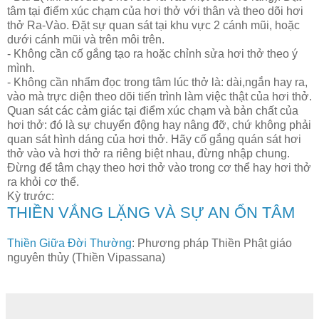
tâm tại điểm xúc chạm của hơi thở với thân và theo dõi hơi
thở Ra-Vào. Đặt sự quan sát tại khu vực 2 cánh mũi, hoặc
dưới cánh mũi và trên môi trên.
- Không cần cố gắng tạo ra hoặc chỉnh sửa hơi thở theo ý
mình.
- Không cần nhẩm đọc trong tâm lúc thở là: dài,ngắn hay ra,
vào mà trực diện theo dõi tiến trình làm việc thật của hơi thở.
Quan sát các cảm giác tại điểm xúc chạm và bản chất của
hơi thở: đó là sự chuyển động hay nâng đỡ, chứ không phải
quan sát hình dáng của hơi thở. Hãy cố gắng quán sát hơi
thở vào và hơi thở ra riêng biệt nhau, đừng nhập chung.
Ðừng để tâm chạy theo hơi thở vào trong cơ thể hay hơi thở
ra khỏi cơ thể.
Kỳ trước:
THIỀN VẮNG LẶNG VÀ SỰ AN ỔN TÂM
Thiền Giữa Đời Thường
: Phương pháp Thiền Phật giáo
nguyên thủy (Thiền Vipassana)