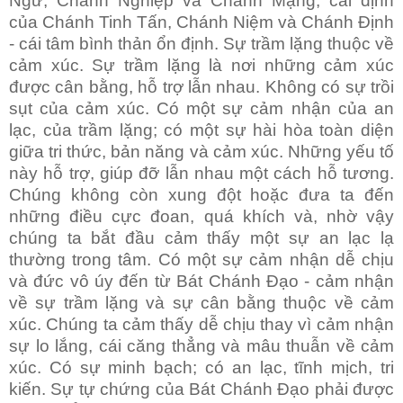
Ngữ, Chánh Nghiệp và Chánh Mạng; cái định
của Chánh Tinh Tấn, Chánh Niệm và Chánh Định
- cái tâm bình thản ổn định. Sự trầm lặng thuộc về
cảm xúc. Sự trầm lặng là nơi những cảm xúc
được cân bằng, hỗ trợ lẫn nhau. Không có sự trồi
sụt của cảm xúc. Có một sự cảm nhận của an
lạc, của trầm lặng; có một sự hài hòa toàn diện
giữa tri thức, bản năng và cảm xúc. Những yếu tố
này hỗ trợ, giúp đỡ lẫn nhau một cách hỗ tương.
Chúng không còn xung đột hoặc đưa ta đến
những điều cực đoan, quá khích và, nhờ vậy
chúng ta bắt đầu cảm thấy một sự an lạc lạ
thường trong tâm. Có một sự cảm nhận dễ chịu
và đức vô úy đến từ Bát Chánh Đạo - cảm nhận
về sự trầm lặng và sự cân bằng thuộc về cảm
xúc. Chúng ta cảm thấy dễ chịu thay vì cảm nhận
sự lo lắng, cái căng thẳng và mâu thuẫn về cảm
xúc. Có sự minh bạch; có an lạc, tĩnh mịch, tri
kiến. Sự tự chứng của Bát Chánh Đạo phải được