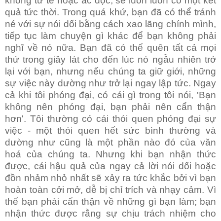
không tử tế hoặc ác độc, sẽ luôn luôn có một kết
quả tức thời. Trong quá khứ, bạn đã có thể tránh
né với sự nói dối bằng cách xao lãng chính mình,
tiếp tục làm chuyện gì khác để bạn không phải
nghĩ về nó nữa. Bạn đã có thể quên tất cả mọi
thứ trong giây lát cho đến lúc nó ngẫu nhiên trở
lại với bạn, nhưng nếu chúng ta giữ giới, những
sự việc này dường như trở lại ngay lập tức. Ngay
cả khi tôi phóng đại, có cái gì trong tôi nói, 'Bạn
không nên phóng đại, bạn phải nên cẩn thận
hơn'. Tôi thường có cái thói quen phóng đại sự
việc - một thói quen hết sức bình thường và
dường như cũng là một phần nào đó của văn
hoá của chúng ta. Nhưng khi bạn nhận thức
được, cái hậu quả của ngay cả lời nói dối hoặc
đồn nhảm nhỏ nhất sẽ xảy ra tức khắc bởi vì bạn
hoàn toàn cởi mở, dễ bị chỉ trích và nhạy cảm. Vì
thế bạn phải cẩn thận về những gì bạn làm; bạn
nhận thức được rằng sự chịu trách nhiệm cho