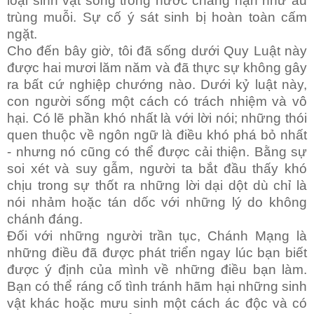
loại sinh vật sống trong nước chẳng hạn như ấu
trùng muỗi. Sự cố ý sát sinh bị hoàn toàn cấm
ngặt.
Cho đến bây giờ, tôi đã sống dưới Quy Luật này
được hai mươi lăm năm và đã thực sự không gây
ra bất cứ nghiệp chướng nào. Dưới kỷ luật này,
con người sống một cách có trách nhiệm và vô
hại. Có lẽ phần khó nhất là với lời nói; những thói
quen thuộc về ngôn ngữ là điều khó phá bỏ nhất
- nhưng nó cũng có thể được cải thiện. Bằng sự
soi xét và suy gẫm, người ta bắt đầu thấy khó
chịu trong sự thốt ra những lời dại dột dù chỉ là
nói nhảm hoặc tán dốc với những lý do không
chánh đáng.
Đối với những người trần tục, Chánh Mạng là
những điều đã được phát triển ngay lúc bạn biết
được ý định của mình về những điều bạn làm.
Bạn có thể ráng cố tình tránh hãm hại những sinh
vật khác hoặc mưu sinh một cách ác độc và có