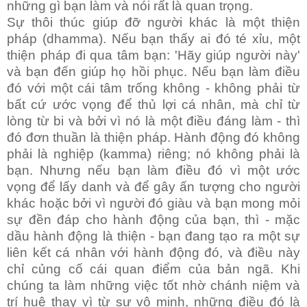
những gì bạn làm và nói rất là quan trọng.
Sự thôi thúc giúp đỡ người khác là một thiện
pháp (dhamma). Nếu bạn thấy ai đó té xỉu, một
thiện pháp đi qua tâm bạn: 'Hãy giúp người này'
và bạn đến giúp họ hồi phục. Nếu bạn làm điều
đó với một cái tâm trống không - không phải từ
bất cứ ước vọng để thủ lợi cá nhân, mà chỉ từ
lòng từ bi và bởi vì nó là một điều đáng làm - thì
đó đơn thuần là thiện pháp. Hành động đó không
phải là nghiệp (kamma) riêng; nó không phải là
bạn. Nhưng nếu bạn làm điều đó vì một ước
vọng để lấy danh và để gây ấn tượng cho người
khác hoặc bởi vì người đó giàu và bạn mong mỏi
sự đền đáp cho hành động của bạn, thì - mặc
dầu hành động là thiện - bạn đang tạo ra một sự
liên kết cá nhân với hành động đó, và điều này
chỉ củng cố cái quan điểm của bản ngã. Khi
chúng ta làm những việc tốt nhờ chánh niệm và
trí huệ thay vì từ sự vô minh, những điều đó là