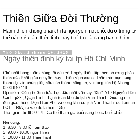
Thiền Giữa Đời Thường
Hành thiền không phải chỉ là ngồi yên một chỗ, dù ở trong tư
thế nào nếu tâm thức tỉnh, hay biết tức là đang hành thiền
Thứ Sáu, 2 tháng 10, 2015
Ngày thiền định kỳ tại tp Hồ Chí Minh
Chủ nhật hàng tuần chúng tôi đều có 1 ngày thiền tập theo phương pháp
thiền của Phật giáo nguyên thủy- Thiền Vipassana. Thân mời bạn cùng
tham dự với chúng tôi, nếu cần thêm thông tin, vui lòng liên hệ Nhung:
0903 940 118
Địa điểm: Công ty Sinh trắc học dấu nhật vân tay, 135/17/19 Nguyễn Hữu
Cảnh, p22 , Quận Bình Thạnh (gần khu du lịch Văn Thánh. Góc ngã tư
đèn giao thông Điện Biên Phủ và cổng khu du lịch Văn Thánh, có tiệm ăn
LOTTERIA, rẽ vào đó là hẻm 135).
Thời gian: từ 8h30-17h, Có thể tham gia buổi sáng hoặc buổi chiều.
Nội dung:
1. 8:30 - 9:00 lễ Tam Bảo
2. 9:00 - 10:00 ngồi Thiền
3. 10:00 - 11:00 Thiền hành