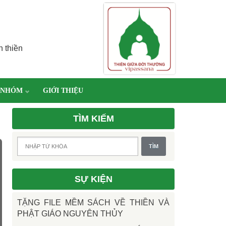
h thiền
 NHÓM
GIỚI THIỆU
TÌM KIẾM
SỰ KIỆN
TẶNG FILE MỀM SÁCH VỀ THIỀN VÀ
PHẬT GIÁO NGUYÊN THỦY