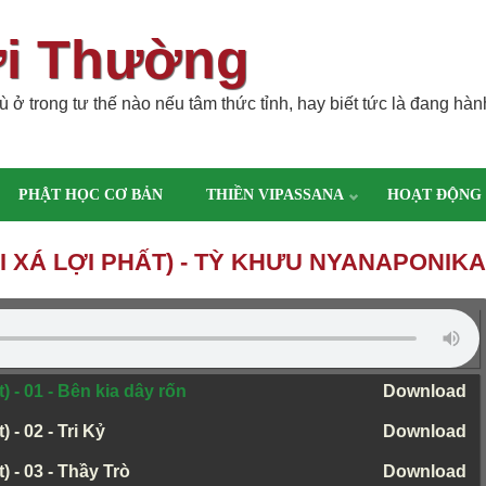
ời Thường
 ở trong tư thế nào nếu tâm thức tỉnh, hay biết tức là đang hàn
PHẬT HỌC CƠ BẢN
THIỀN VIPASSANA
HOẠT ĐỘNG
 XÁ LỢI PHẤT) - TỲ KHƯU NYANAPONIKA
) - 01 - Bên kia dây rốn
Download
 - 02 - Tri Kỷ
Download
) - 03 - Thầy Trò
Download