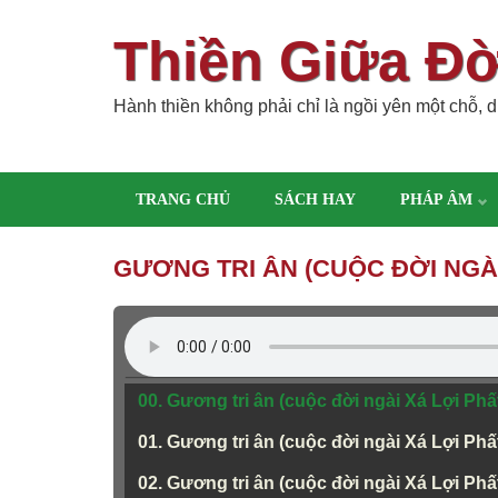
Thiền Giữa Đ
Hành thiền không phải chỉ là ngồi yên một chỗ, dù
TRANG CHỦ
SÁCH HAY
PHÁP ÂM
GƯƠNG TRI ÂN (CUỘC ĐỜI NGÀI
00. Gương tri ân (cuộc đời ngài Xá Lợi Phất
01. Gương tri ân (cuộc đời ngài Xá Lợi Phất)
02. Gương tri ân (cuộc đời ngài Xá Lợi Phất