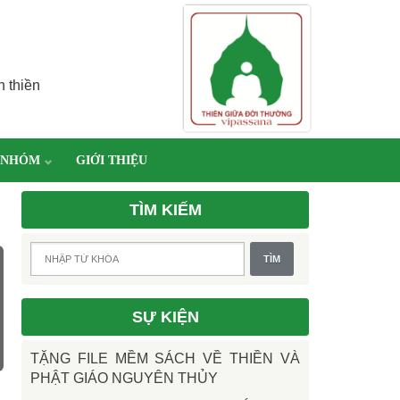
h thiền
 NHÓM
GIỚI THIỆU
TÌM KIẾM
SỰ KIỆN
TẶNG FILE MỀM SÁCH VỀ THIỀN VÀ
PHẬT GIÁO NGUYÊN THỦY