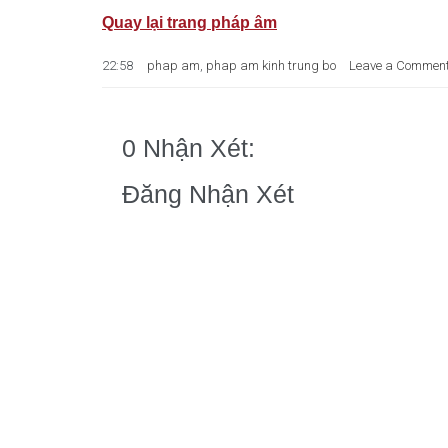
Quay lại trang pháp âm
22:58
phap am
,
phap am kinh trung bo
Leave a Commen
0 Nhận Xét:
Đăng Nhận Xét