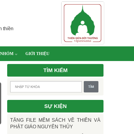
h thiền
 NHÓM
GIỚI THIỆU
TÌM KIẾM
SỰ KIỆN
TẶNG FILE MỀM SÁCH VỀ THIỀN VÀ
PHẬT GIÁO NGUYÊN THỦY