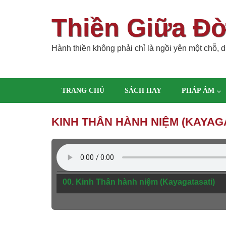
Thiền Giữa Đ
Hành thiền không phải chỉ là ngồi yên một chỗ, dù
TRANG CHỦ
SÁCH HAY
PHÁP ÂM
KINH THÂN HÀNH NIỆM (KAYAG
00. Kinh Thân hành niệm (Kayagatasati)