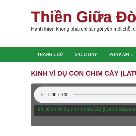
Thiền Giữa Đ
Hành thiền không phải chỉ là ngồi yên một chỗ, dù
TRANG CHỦ
SÁCH HAY
PHÁP ÂM
KINH VÍ DỤ CON CHIM CÁY (LA
00. Kinh Ví dụ con chim cáy (Latukikopam