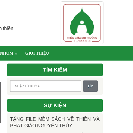
h thiền
 NHÓM
GIỚI THIỆU
TÌM KIẾM
SỰ KIỆN
TẶNG FILE MỀM SÁCH VỀ THIỀN VÀ
PHẬT GIÁO NGUYÊN THỦY