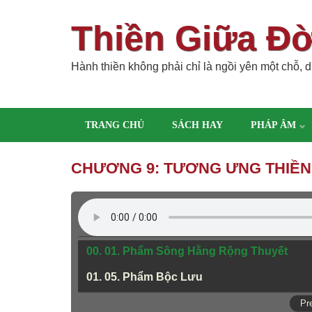
Thiền Giữa Đ
Hành thiền không phải chỉ là ngồi yên một chỗ, dù
TRANG CHỦ
SÁCH HAY
PHÁP ÂM
CHƯƠNG 9: TƯƠNG ƯNG THIỀN
00. 01. Phẩm Sông Hằng Rộng Thuyết
01. 05. Phẩm Bộc Lưu
Pr