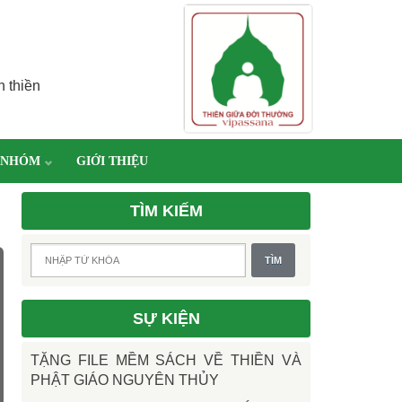
h thiền
 NHÓM
GIỚI THIỆU
TÌM KIẾM
SỰ KIỆN
TẶNG FILE MỀM SÁCH VỀ THIỀN VÀ
PHẬT GIÁO NGUYÊN THỦY