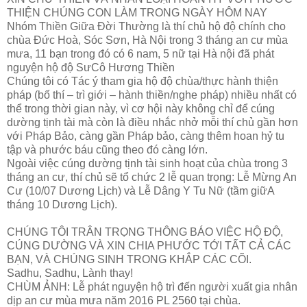
THIỆN CHÚNG CON LÀM TRONG NGÀY HÔM NAY
Nhóm Thiền Giữa Đời Thường là thí chủ hộ độ chính cho
chùa Đức Hoà, Sóc Sơn, Hà Nội trong 3 tháng an cư mùa
mưa, 11 bạn trong đó có 6 nam, 5 nữ tại Hà nội đã phát
nguyện hộ độ SưCô Hương Thiền
Chúng tôi có Tác ý tham gia hộ độ chùa/thực hành thiện
pháp (bố thí – trì giới – hành thiền/nghe pháp) nhiều nhất có
thể trong thời gian này, vì cơ hội này không chỉ để cúng
dường tịnh tài mà còn là điều nhắc nhở mỗi thí chủ gần hơn
với Pháp Bảo, càng gần Pháp bảo, càng thêm hoan hỷ tu
tập và phước báu cũng theo đó càng lớn.
Ngoài việc cúng dường tịnh tài sinh hoạt của chùa trong 3
tháng an cư, thí chủ sẽ tổ chức 2 lễ quan trọng: Lễ Mừng An
Cư (10/07 Dương Lịch) và Lễ Dâng Y Tu Nữ (tầm giữA
tháng 10 Dương Lịch).
CHÚNG TÔI TRÂN TRỌNG THÔNG BÁO VIỆC HỘ ĐỘ,
CÚNG DƯỜNG VÀ XIN CHIA PHƯỚC TỚI TẤT CẢ CÁC
BẠN, VÀ CHÚNG SINH TRONG KHẮP CÁC CÕI.
Sadhu, Sadhu, Lành thay!
CHÙM ẢNH: Lễ phát nguyện hộ trì đến người xuất gia nhân
dịp an cư mùa mưa năm 2016 PL 2560 tại chùa.