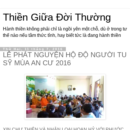
Thiền Giữa Đời Thường
Hành thiền không phải chỉ là ngồi yên một chỗ, dù ở trong tư
thế nào nếu tâm thức tỉnh, hay biết tức là đang hành thiền
Thứ Hai, 11 tháng 7, 2016
LỄ PHÁT NGUYỆN HỘ ĐỘ NGƯỜI TU
SỸ MÙA AN CƯ 2016
XIN CHƯ THIÊN VÀ NHÂN LOẠI HOAN HỶ VỚI PHƯỚC