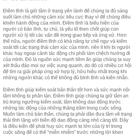
Điềm tĩnh là giữ tâm ở trạng yên lành để chúng ta đủ sáng
suốt làm chủ những cảm xúc tiêu cực thay vì để chúng điều
khiển hành động của mình. Điềm tĩnh là biểu hiện của
người có bản lĩnh, tự chủ, là yếu tố then chốt giúp con
người xử lý tốt các vấn đề trong giao tiếp và ứng xử. Hơn
thế nữa, người điềm tĩnh có khả năng tự chế ngự và kiểm
soát tốt các trạng thái cảm xúc của mình, nên ít khi bị người
khác hay ngoại cảnh tác động chi phối làm chệch hướng đi
của mình. Đó là nguồn sức mạnh tiềm ẩn giúp chúng ta suy
xét thấu đáo mọi sự việc xung quanh, do đó có nhiều cơ hội
để tìm ra giải pháp ứng xử hợp lý, hữu hiệu nhất trong khi
những người khác có thể không đủ bình tĩnh và kiên nhẫn.
Điềm tĩnh giúp kiểm soát bản thân tốt hơn và sức mạnh nội
tâm không bị phân tán. Điềm tĩnh giúp chúng ta giữ tâm an
trú trong ngưỡng kiểm soát, tâm không dao động trước
những tác động của những thăng trầm trong cuộc sống.
Muốn làm chủ bản thân, chúng ta phải dần đưa tâm về trạng
thái tĩnh lặng với biên độ dao động càng nhỏ càng tốt. Đây
là điều kiện để phát huy sức mạnh to lớn của lý trí trong
cuộc sống để có thể “miễn nhiễm” trước những lời khen