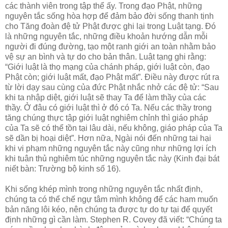
các thành viên trong tập thể ấy. Trong đạo Phật, những
nguyên tắc sống hòa hợp để đảm bảo đời sống thanh tịnh
cho Tăng đoàn đệ tử Phật được ghi lại trong Luật tạng. Đó
là những nguyên tắc, những điều khoản hướng dẫn mỗi
người đi đúng đường, tạo một ranh giới an toàn nhằm bảo
vệ sự an bình và tự do cho bản thân. Luật tạng ghi rằng:
“Giới luật là thọ mạng của chánh pháp, giới luật còn, đạo
Phật còn; giới luật mất, đạo Phật mất”. Điều này được rút ra
từ lời dạy sau cùng của đức Phật nhắc nhở các đệ tử: “Sau
khi ta nhập diệt, giới luật sẽ thay Ta để làm thầy của các
thầy. Ở đâu có giới luật thì ở đó có Ta. Nếu các thầy trong
tăng chúng thực tập giới luật nghiêm chỉnh thì giáo pháp
của Ta sẽ có thể tồn tại lâu dài, nếu không, giáo pháp của Ta
sẽ dần bị hoại diệt”. Hơn nữa, Ngài nói đến những tai hại
khi vi phạm những nguyên tắc này cũng như những lợi ích
khi tuân thủ nghiêm túc những nguyên tắc này (Kinh đại bát
niết bàn: Trường bộ kinh số 16).
Khi sống khép mình trong những nguyên tắc nhất định,
chúng ta có thể chế ngự tâm mình không để các ham muốn
bản năng lôi kéo, nên chúng ta được tự do tự tại để quyết
định những gì cần làm. Stephen R. Covey đã viết: “Chúng ta