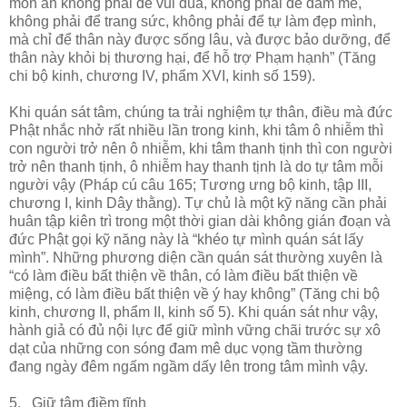
món ăn không phải để vui đùa, không phải để đam mê,
không phải để trang sức, không phải để tự làm đẹp mình,
mà chỉ để thân này được sống lâu, và được bảo dưỡng, để
thân này khỏi bị thương hại, để hỗ trợ Phạm hạnh” (Tăng
chi bộ kinh, chương IV, phẩm XVI, kinh số 159).
Khi quán sát tâm, chúng ta trải nghiệm tự thân, điều mà đức
Phật nhắc nhở rất nhiều lần trong kinh, khi tâm ô nhiễm thì
con người trở nên ô nhiễm, khi tâm thanh tịnh thì con người
trở nên thanh tịnh, ô nhiễm hay thanh tịnh là do tự tâm mỗi
người vậy (Pháp cú câu 165; Tương ưng bộ kinh, tập III,
chương I, kinh Dây thằng). Tự chủ là một kỹ năng cần phải
huân tập kiên trì trong một thời gian dài không gián đoạn và
đức Phật gọi kỹ năng này là “khéo tự mình quán sát lấy
mình”. Những phương diện cần quán sát thường xuyên là
“có làm điều bất thiện về thân, có làm điều bất thiện về
miệng, có làm điều bất thiện về ý hay không” (Tăng chi bộ
kinh, chương II, phẩm II, kinh số 5). Khi quán sát như vậy,
hành giả có đủ nội lực để giữ mình vững chãi trước sự xô
dạt của những con sóng đam mê dục vọng tầm thường
đang ngày đêm ngấm ngầm dấy lên trong tâm mình vậy.
5. Giữ tâm điềm tĩnh