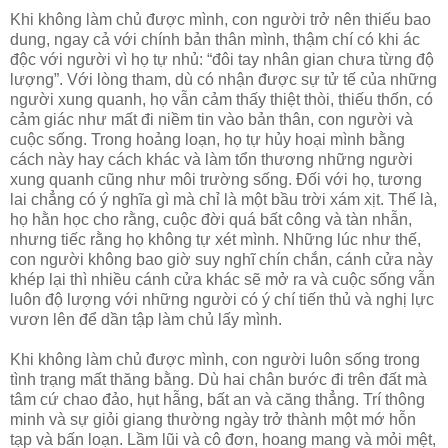
Khi không làm chủ được mình, con người trở nên thiếu bao
dung, ngay cả với chính bản thân mình, thậm chí có khi ác
độc với người vì họ tự nhủ: “đôi tay nhân gian chưa từng độ
lượng”. Với lòng tham, dù có nhận được sự tử tế của những
người xung quanh, họ vẫn cảm thấy thiệt thòi, thiếu thốn, có
cảm giác như mất đi niềm tin vào bản thân, con người và
cuộc sống. Trong hoảng loạn, họ tự hủy hoại mình bằng
cách này hay cách khác và làm tổn thương những người
xung quanh cũng như môi trường sống. Đối với họ, tương
lai chẳng có ý nghĩa gì mà chỉ là một bầu trời xám xịt. Thế là,
họ hằn học cho rằng, cuộc đời quá bất công và tàn nhẫn,
nhưng tiếc rằng họ không tự xét mình. Những lúc như thế,
con người không bao giờ suy nghĩ chín chắn, cánh cửa này
khép lại thì nhiều cánh cửa khác sẽ mở ra và cuộc sống vẫn
luôn độ lượng với những người có ý chí tiến thủ và nghị lực
vươn lên để dần tập làm chủ lấy mình.
Khi không làm chủ được mình, con người luôn sống trong
tình trạng mất thăng bằng. Dù hai chân bước đi trên đất mà
tâm cứ chao đảo, hụt hẫng, bất an và căng thẳng. Trí thông
minh và sự giỏi giang thường ngày trở thành một mớ hỗn
tạp và bấn loạn. Lầm lũi và cô đơn, hoang mang và mỏi mệt,