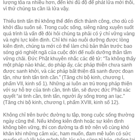
lượng tỏa ra nhiều hơn, đến khi đủ độ để phát lửa mới thôi,
vì thứ chúng ta cần là lửa vậy.
Thiếu tinh tấn thì không thể đến đích thành công, cho dù có
khởi đầu suôn sẻ. Trong cuộc sống, siêng năng xuyên suốt
quá trình là vấn đề đòi hỏi chúng ta phải có ý chí vững vàng
và nghị lực kiên định. Chỉ khi nào nuôi dưỡng được lòng
kiên định, chúng ta mới có thể làm chủ bản thân trước bao
sóng gió nghiệt ngã của cuộc đời để nuôi dưỡng thân tâm
vững chãi. Đức Phật khuyên nhắc các đệ tử: “Ta không thấy
một pháp nào khác, do pháp ấy, các pháp thiện chưa sanh
được sanh khởi, và các pháp bất thiện đã sanh được đoạn
tận, như tinh tấn tinh cần.” (Tăng chi bộ kinh, chương I,
phẩm VII, kinh số 1). Những ai luôn an trú trong pháp thiện
với sự hỗ trợ của tinh cần, tinh tấn, sẽ được đức Phật xác
quyết “ai tinh cần, tinh tấn, người ấy sống trong an lạc.”
(Tăng chi bộ kinh, chương I, phẩm XVIII, kinh số 12).
Không chỉ trên bước đường tu tập, trong cuộc sống thường
ngày cũng thế. Nếu không kiên định hoặc sự kiên định
không bền vững, thì con đường ta đi trở nên vô cùng khó
khăn khi những cảm xúc, ham muốn, đam mê luôn có sức
quyến rũ và lôi kéo mãnh liệt, lúc nào cũng trì kéo, chống lại