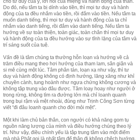
cho tư duy của ý, lời nói của miệng và hành động của thân.
Do đó, nếu tâm ta bị dính vào tiền, thì mọi tư duy và hành
động của ta đều nhắm vào tiền, rồi đắm vào tiền. Nếu tâm ta
muốn danh tiếng, thì mọi tư duy và hành động của ta chỉ
nhắm vào danh tiếng, rồi đắm vào danh tiếng. Nếu tâm ta
hướng về sự toàn thiện, toàn giác, toàn chân thì mọi tư duy
và hành động của ta đều hướng vào sự tĩnh lặng của tâm và
trí sáng suốt của tuệ.
Vấn đề là tâm chúng ta thường hỗn loạn và hướng về cả
trăm điều mang theo hơi hướng của tham lam, sân giận và
si mê cùng một lúc. Tâm phân tán, loạn xạ như vậy, thì tư
duy và hành động không có định hướng, lăng xăng như khỉ
chuyền cành, tung hoành như ngựa chứng không cương và
không tập trung vào đâu được. Tâm loay hoay như người ở
trong rừng, không tìm ra đường lớn mà chỉ loanh quanh
trong bụi rậm và mệt nhoài, đúng như Trịnh Công Sơn từng
viết “đi đâu loanh quanh cho đời mỏi mệt”.
Một khi làm chủ bản thân, con người có khả năng gom tụ
nguồn năng lượng của mình và điều hướng chúng theo lý
trí. Như vậy, điều chính yếu là tập trung tâm vào một điểm
mà nhà Phật gọi là nhất tâm để thân đi không chệch hướng.