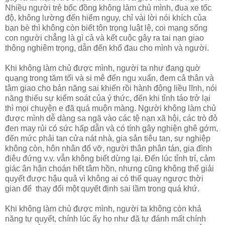
Nhiều người trẻ bốc đồng không làm chủ mình, đua xe tốc
độ, không lường đến hiểm nguy, chỉ vài lời nói khích của
bạn bè thì không còn biết tôn trọng luật lệ, coi mạng sống
con người chẳng là gì cả và kết cuộc gây ra tai nạn giao
thông nghiêm trọng, dẫn đến khổ đau cho mình và người.
Khi không làm chủ được mình, người ta như đang quờ
quạng trong tăm tối và si mê đến ngu xuẩn, đem cả thân và
tâm giao cho bản năng sai khiến rồi hành động liều lĩnh, nói
năng thiếu sự kiểm soát của ý thức, đến khi tỉnh táo trở lại
thì mọi chuyện e đã quá muộn màng. Người không làm chủ
được mình dễ dàng sa ngã vào các tệ nạn xã hội, các trò đỏ
đen may rủi có sức hấp dẫn và có tính gây nghiện ghê gớm,
đến mức phải tan cửa nát nhà, gia sản tiêu tan, sự nghiệp
không còn, hôn nhân đổ vỡ, người thân phân tán, gia đình
điêu đứng v.v. vẫn không biết dừng lại. Đến lúc tỉnh trí, cảm
giác ân hận choán hết tâm hồn, nhưng cũng không thể giải
quyết được hậu quả vì không ai có thể quay ngược thời
gian để thay đổi một quyết định sai lầm trong quá khứ.
Khi không làm chủ được mình, người ta không còn khả
năng tự quyết, chính lúc ấy họ như đã tự đánh mất chính