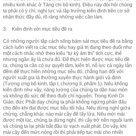
nhiều kinh khác ở Tăng chi bộ kinh). Điều này đòi hỏi chúng
ta phải có ý chí, nghị lực và lập trường kiên định trên cơ sở
nhận thức đầy đủ, rõ ràng những việc cần làm.
3. Kiên định với mục tiêu đề ra
Có những người tập cách sống bám sát mục tiêu đề ra bằng
cách luôn viết ra các mục tiêu hay giá trị đang theo đuổi như
một cách nhắc nhở theo kiểu “tự kỷ ám thị” tích cực, thế
nhưng ngần ấy là chưa đủ. Để thực hiện được mục tiêu đề
ra, chúng ta cần có sự quyết tâm, kiên trì, nỗ lực cả ngày lẫn
đêm để thực hiện những mục tiêu đó, chẳng hạn đối với
người xuất gia là thường xuyên thực hành giới và định
(Tương ưng bộ kinh, tập I, chương II, phẩm 1). Nếu không
kiên định như vậy, năng lượng của chúng ta dần hao mòn
và không đủ sức để theo đuổi chí nguyện. Trong Kinh Di
Giáo, đức Phật dạy chúng ta phải không ngừng phấn đấu
cho đến khi đạt được mục tiêu tối hậu. Nếu dừng nghỉ giữa
chừng, chẳng khác nào mài cây để lấy lửa. Nếu mới mài
được một lúc, chúng ta dừng nghỉ, thì cây trở nên nguội lạnh
và chúng ta lại phải bắt đầu từ vạch xuất phát. Do vậy, khi
mài cây đến mức nóng rồi thì phải tiếp tục mài cho nhiệt