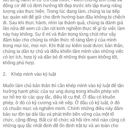
động cơ để có định hướng tốt đẹp trước khi tập trung năng
lượng vào thực hiện. Trong lúc đang làm, chúng ta lại tiếp
tục quán xét để giữ cho định hướng ban đầu không bị chệch
đi. Sau khi thực hành, nhìn lại thành quả, chúng ta đánh giá
lần nữa để xem có cần rút kinh nghiệm thực tế gì từ việc làm
này hay không. Sự tỉ mỉ và thận trọng từng chút như vậy
đảm bảo cho chúng ta nhận thức rõ ràng tâm ý của mình
trong mọi lúc, mọi nơi. Khi thật sự kiểm soát được bản thân,
chúng ta dần tự chủ và điều khiển tâm mình vào những việc
có lợi ích, hợp lý và dần bỏ đi những thói quen không tốt,
không phù hợp.
2. Khép mình vào kỷ luật
Muốn làm chủ bản thân thì cần khép mình vào kỷ luật để tận
hưởng hạnh phúc của sự ung dung trong khuôn phép với
sự hỗ trợ từ các quy tắc, điều lệ cụ thể. Ở đâu có khuôn
phép, ở đó có kỷ cương và nề nếp. Ở đâu có kỷ luật, ở đó
có chuẩn mực và nghiêm minh. Chính những điều này đảm
bảo sự tồn tại dài lâu và phát triển bền vững của một tổ
chức, cộng đồng. Bất cứ tổ chức xã hội lớn nhỏ nào cũng có
những quy tắc nhất định để ổn định trật tự và an toàn cho