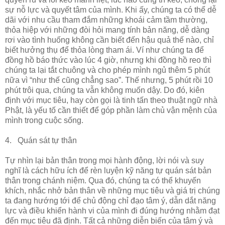
sự nỗ lực và quyết tâm của mình. Khi ấy, chúng ta có thể dễ
dãi với nhu cầu tham đắm những khoái cảm tầm thường,
thỏa hiệp với những đòi hỏi mang tính bản năng, dễ dàng
rơi vào tình huống không cần biết đến hậu quả thế nào, chỉ
biết hưởng thụ để thỏa lòng tham ái. Ví như chúng ta để
đồng hồ báo thức vào lúc 4 giờ, nhưng khi đồng hồ reo thì
chúng ta lại tắt chuông và cho phép mình ngủ thêm 5 phút
nữa vì “như thế cũng chẳng sao”. Thế nhưng, 5 phút rồi 10
phút trôi qua, chúng ta vẫn không muốn dậy. Do đó, kiên
định với mục tiêu, hay còn gọi là tinh tấn theo thuật ngữ nhà
Phật, là yếu tố cần thiết để góp phần làm chủ vận mệnh của
mình trong cuộc sống.
4. Quán sát tự thân
Tự nhìn lại bản thân trong mọi hành động, lời nói và suy
nghĩ là cách hữu ích để rèn luyện kỹ năng tự quán sát bản
thân trong chánh niệm. Qua đó, chúng ta có thể khuyến
khích, nhắc nhở bản thân về những mục tiêu và giá trị chúng
ta đang hướng tới để chủ động chỉ đạo tâm ý, dẫn dắt năng
lực và điều khiển hành vi của mình đi đúng hướng nhằm đạt
đến mục tiêu đã định. Tất cả những diễn biến của tâm ý và