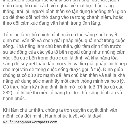
nhìn đồng hồ một cách vô nghĩa, vẻ mặt bực bội, căng
thẳng; trái lại, người bình thản sẽ tận dụng khoảng thời gian
đó để theo dõi hơi thở đang vào ra trong chánh niệm, hoặc
theo dõi cảm xúc đang vận hành trong tĩnh lặng.
Tóm lại, làm chủ chính mình mới có thể sáng suốt quyết
định mọi vấn đề và chọn giải pháp hiệu quả nhất trong cuộc
sống. Khả năng làm chủ bản thân, giữ tâm định tĩnh trước
sự tác động của các yếu tố bên ngoài cũng như những cảm
xúc tiêu cực bên trong được gọi là định và khả năng tỏa
sáng để suy xét thấu đáo mọi việc và tìm giải pháp thích hợp
cho mọi vấn đề trong cuộc sống được gọi là tuệ. Định giúp
chúng ta có đủ sức mạnh để làm chủ bản thân và tuệ là khả
năng sử dụng sức mạnh ấy một cách thông minh và hợp lý.
Có thực hành kỹ năng định tĩnh mới có trí tuệ (Pháp cú câu
282), có trí tuệ thì mới có năng lực tự chủ, sống bình an và
hạnh phúc.
Khi làm chủ tự thân, chúng ta trọn quyền quyết định vận
mệnh của đời mình. Hạnh phúc tuyệt vời là đây!
Nguồn:
hang-nhu.wordpress.com