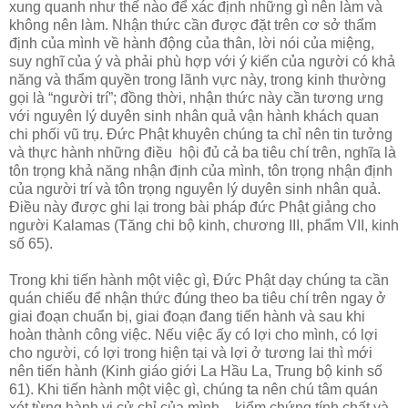
xung quanh như thế nào để xác định những gì nên làm và
không nên làm. Nhận thức cần được đặt trên cơ sở thẩm
định của mình về hành động của thân, lời nói của miệng,
suy nghĩ của ý và phải phù hợp với ý kiến của người có khả
năng và thẩm quyền trong lãnh vực này, trong kinh thường
gọi là “người trí”; đồng thời, nhận thức này cần tương ưng
với nguyên lý duyên sinh nhân quả vận hành khách quan
chi phối vũ trụ. Đức Phật khuyên chúng ta chỉ nên tin tưởng
và thực hành những điều hội đủ cả ba tiêu chí trên, nghĩa là
tôn trọng khả năng nhận định của mình, tôn trọng nhận định
của người trí và tôn trọng nguyên lý duyên sinh nhân quả.
Điều này được ghi lại trong bài pháp đức Phật giảng cho
người Kalamas (Tăng chi bộ kinh, chương III, phẩm VII, kinh
số 65).
Trong khi tiến hành một việc gì, Đức Phật dạy chúng ta cần
quán chiếu để nhận thức đúng theo ba tiêu chí trên ngay ở
giai đoạn chuẩn bị, giai đoạn đang tiến hành và sau khi
hoàn thành công việc. Nếu việc ấy có lợi cho mình, có lợi
cho người, có lợi trong hiện tại và lợi ở tương lai thì mới
nên tiến hành (Kinh giáo giới La Hầu La, Trung bộ kinh số
61). Khi tiến hành một việc gì, chúng ta nên chú tâm quán
xét từng hành vi cử chỉ của mình, - kiểm chứng tính chất và