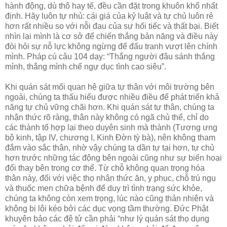
hành động, dù thô hay tế, đều cần đặt trong khuôn khổ nhất
định. Hãy luôn tự nhủ: cái giá của kỷ luật và tự chủ luôn rẻ
hơn rất nhiều so với nỗi đau của sự hối tiếc và thất bại. Biết
nhìn lại mình là cơ sở để chiến thắng bản năng và điều này
đòi hỏi sự nỗ lực không ngừng để đấu tranh vượt lên chính
mình. Pháp cú câu 104 dạy: “Thắng người đâu sánh thắng
mình, thắng mình chế ngự dục tình cao siêu”.
Khi quán sát mối quan hệ giữa tự thân với môi trường bên
ngoài, chúng ta thấu hiểu được nhiều điều để phát triển khả
năng tự chủ vững chãi hơn. Khi quán sát tự thân, chúng ta
nhận thức rõ ràng, thân này không có ngã chủ thể, chỉ do
các thành tố hợp lại theo duyên sinh mà thành (Tương ưng
bộ kinh, tập IV, chương I, Kinh Đờn tỳ bà), nên không tham
đắm vào sắc thân, nhờ vậy chúng ta dần tự tại hơn, tự chủ
hơn trước những tác động bên ngoài cũng như sự biến hoại
đổi thay bên trong cơ thể. Từ chỗ không quan trọng hóa
thân này, đối với việc thọ nhận thức ăn, y phục, chỗ trú ngụ
và thuốc men chữa bệnh để duy trì tình trạng sức khỏe,
chúng ta không còn xem trọng, lúc nào cũng thản nhiên và
không bị lôi kéo bởi các dục vọng tầm thường. Đức Phật
khuyên bảo các đệ tử cần phải “như lý quán sát thọ dụng