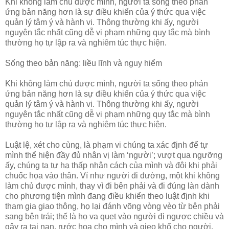
Khi không làm chủ được mình, người ta sống theo phản
ứng bản năng hơn là sự điều khiển của ý thức qua việc
quản lý tâm ý và hành vi. Thông thường khi ấy, người
nguyên tắc nhất cũng dễ vi phạm những quy tắc mà bình
thường họ tự lập ra và nghiêm túc thực hiện.
Sống theo bản năng: liều lĩnh và nguy hiểm
Khi không làm chủ được mình, người ta sống theo phản
ứng bản năng hơn là sự điều khiển của ý thức qua việc
quản lý tâm ý và hành vi. Thông thường khi ấy, người
nguyên tắc nhất cũng dễ vi phạm những quy tắc mà bình
thường họ tự lập ra và nghiêm túc thực hiện.
Luật lệ, xét cho cùng, là phạm vi chúng ta xác định để tự
mình thể hiện đầy đủ nhân vị làm ‘người’; vượt qua ngưỡng
ấy, chúng ta tự hạ thấp nhân cách của mình và đôi khi phải
chuốc họa vào thân. Ví như người đi đường, một khi không
làm chủ được mình, thay vì đi bên phải và đi đúng làn dành
cho phương tiện mình đang điều khiển theo luật định khi
tham gia giao thông, họ lại đánh võng vòng vèo từ bên phải
sang bên trái; thế là họ va quẹt vào người đi ngược chiều và
gây ra tai nạn, rước họa cho mình và gieo khổ cho người.