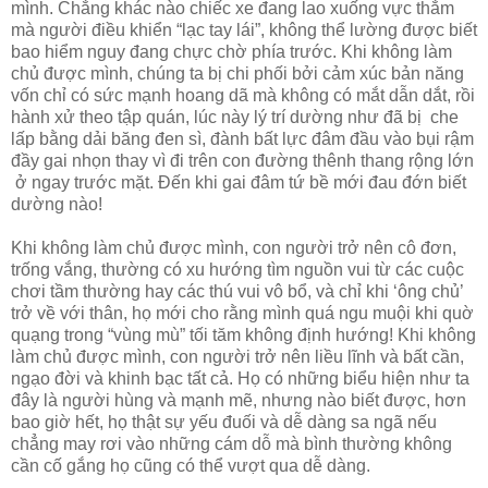
mình. Chẳng khác nào chiếc xe đang lao xuống vực thẳm
mà người điều khiển “lạc tay lái”, không thể lường được biết
bao hiểm nguy đang chực chờ phía trước. Khi không làm
chủ được mình, chúng ta bị chi phối bởi cảm xúc bản năng
vốn chỉ có sức mạnh hoang dã mà không có mắt dẫn dắt, rồi
hành xử theo tập quán, lúc này lý trí dường như đã bị che
lấp bằng dải băng đen sì, đành bất lực đâm đầu vào bụi rậm
đầy gai nhọn thay vì đi trên con đường thênh thang rộng lớn
ở ngay trước mặt. Đến khi gai đâm tứ bề mới đau đớn biết
dường nào!
Khi không làm chủ được mình, con người trở nên cô đơn,
trống vắng, thường có xu hướng tìm nguồn vui từ các cuộc
chơi tầm thường hay các thú vui vô bổ, và chỉ khi ‘ông chủ’
trở về với thân, họ mới cho rằng mình quá ngu muội khi quờ
quạng trong “vùng mù” tối tăm không định hướng! Khi không
làm chủ được mình, con người trở nên liều lĩnh và bất cần,
ngạo đời và khinh bạc tất cả. Họ có những biểu hiện như ta
đây là người hùng và mạnh mẽ, nhưng nào biết được, hơn
bao giờ hết, họ thật sự yếu đuối và dễ dàng sa ngã nếu
chẳng may rơi vào những cám dỗ mà bình thường không
cần cố gắng họ cũng có thể vượt qua dễ dàng.