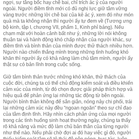
ngợi, sự tâng bốc hay chê bai, chỉ trích ác ý của người
ngoài. Người điềm tĩnh mới có đủ nghị lực giữ tâm vững
vàng trước những lời chê bai của kẻ ác ý, xem đó như món
quà mà ta không nhận thì người ấy tự đem về (Tương ưng
bộ kinh, tập I, chương VII, phẩm 1, Kinh phỉ báng). Nếu
chạm mặt với hoàn cảnh bất như ý, những lời nói không
thuận tai và hành động khó chấp nhận của người khác, sự
điềm tĩnh và bình thản của mình được thử thách nhiều hơn.
Người nào chiến thắng mình trong những tình huống khó
khăn thì người ấy có khả năng làm chủ tâm mình, người ấy
thật sự có bản lĩnh trong cuộc sống.
Giữ tâm bình thản trước những khó khăn, thử thách của
cuộc đời, chúng ta có thể chủ động kiểm soát và điều khiển
cảm xúc của mình, từ đó chọn được giải pháp thích hợp và
hiệu quả để phản ứng lại những tác động từ bên ngoài.
Người bình thản không để sân giận, nóng nảy chi phối, trái
lại những cảm xúc này đều “ngoan ngoãn” theo sự chỉ đạo
của tâm định tĩnh. Hãy nhìn cách phản ứng của mọi người
trong các tình huống sinh hoạt thường ngày, chúng ta thấy
rõ khả năng và mức độ làm chủ bản thân của từng người
như thế nào. Nếu phải chờ đợi ai đó hay việc gì đó, người
thiếu kiểm soát tâm sẽ tỏ thái độ nôn nóng, bực tức, luôn