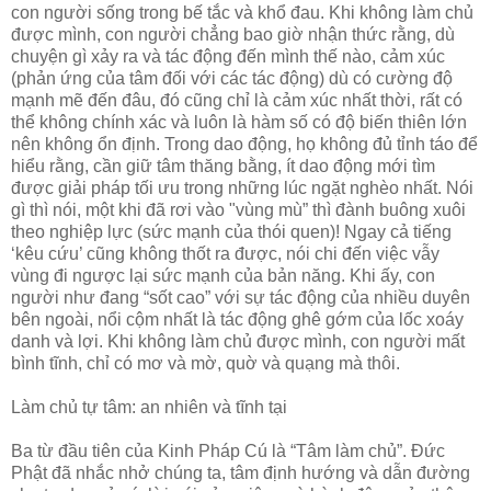
con người sống trong bế tắc và khổ đau. Khi không làm chủ
được mình, con người chẳng bao giờ nhận thức rằng, dù
chuyện gì xảy ra và tác động đến mình thế nào, cảm xúc
(phản ứng của tâm đối với các tác động) dù có cường độ
mạnh mẽ đến đâu, đó cũng chỉ là cảm xúc nhất thời, rất có
thể không chính xác và luôn là hàm số có độ biến thiên lớn
nên không ổn định. Trong dao động, họ không đủ tỉnh táo để
hiểu rằng, cần giữ tâm thăng bằng, ít dao động mới tìm
được giải pháp tối ưu trong những lúc ngặt nghèo nhất. Nói
gì thì nói, một khi đã rơi vào "vùng mù” thì đành buông xuôi
theo nghiệp lực (sức mạnh của thói quen)! Ngay cả tiếng
‘kêu cứu’ cũng không thốt ra được, nói chi đến việc vẫy
vùng đi ngược lại sức mạnh của bản năng. Khi ấy, con
người như đang “sốt cao” với sự tác động của nhiều duyên
bên ngoài, nổi cộm nhất là tác động ghê gớm của lốc xoáy
danh và lợi. Khi không làm chủ được mình, con người mất
bình tĩnh, chỉ có mơ và mờ, quờ và quạng mà thôi.
Làm chủ tự tâm: an nhiên và tĩnh tại
Ba từ đầu tiên của Kinh Pháp Cú là “Tâm làm chủ”. Đức
Phật đã nhắc nhở chúng ta, tâm định hướng và dẫn đường