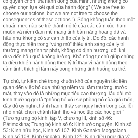
có quyền chọn lựa hành động của mình, nhưng không có
quyền chọn lựa kết quả của hành động” (“We are free to
choose our actions, but we are not free to choose the
consequences of these actions.”). Sống không tuân theo một
chuẩn mực nào sẽ trở thành nô lệ của các cảm xúc, ham
muốn và niềm đam mê mang tính bản năng hoang dã và
hầu như không có sự can thiệp của lý trí. Do đó, các hành
động thực hiện trong “vùng mù” thiếu ánh sáng của lý trí
thường mang tính tự phát, không có định hướng, đôi khi
đưa đến hậu quả không lường. Khả năng tự chủ giúp chúng
ta điều khiển hành động theo lý trí thay vì hành động theo
cảm tính, thích gì làm nấy trong những tình huống cụ thể.
Tự chủ, tự kiềm chế trong khuôn khổ của nguyên tắc liên
quan đến việc bỏ qua những niềm vui tầm thường, trước
mắt, thay vào đó là những mục tiêu cao thượng, lâu dài mà
kinh thường gọi là “phòng hộ với sự phòng hộ của giới bổn,
đầy đủ uy nghi chánh hạnh, thấy sự nguy hiểm trong các lỗi
nhỏ nhặt, chơn chánh lãnh thọ và học tập các học giới.”
(Tương ưng bộ kinh, tập V, chương III, kinh số 46:
Pātimokkha; Trung bộ kinh số 6: Kinh ước nguyện, Kinh số
53: Kinh hữu học, Kinh số 107: Kinh Ganaka Moggalana,
Kinh số 108: Kinh Gopaka, Kinh 125: Kinh điều ngự địa và