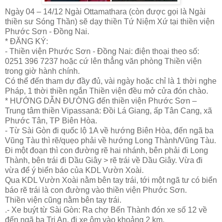
Ngày 04 – 14/12 Ngài Ottamathara (còn được gọi là Ngài
thiền sư Sóng Thần) sẽ dạy thiền Tứ Niệm Xứ tại thiền viện
Phước Sơn - Đồng Nai.
* ĐĂNG KÝ:
- Thiền viện Phước Sơn - Đồng Nai: điện thoại theo số:
0251 396 7237 hoặc cứ lên thẳng văn phòng Thiền viện
trong giờ hành chính.
Có thể đến tham dự đầy đủ, vài ngày hoặc chỉ là 1 thời nghe
Pháp, 1 thời thiền ngắn Thiền viện đều mở cửa đón chào.
* HƯỚNG DẪN ĐƯỜNG đến thiền viện Phước Sơn –
Trung tâm thiền Vipassanā: Đồi Lá Giang, ấp Tân Cang, xã
Phước Tân, TP Biên Hòa.
- Từ Sài Gòn đi quốc lộ 1A về hướng Biên Hòa, đến ngã ba
Vũng Tàu thì rẽ/quẹo phải về hướng Long Thành/Vũng Tàu.
Đi một đoạn thì con đường rẽ hai nhánh, bên phải đi Long
Thành, bên trái đi Dầu Giây > rẽ trái về Dầu Giây. Vừa đi
vừa để ý biển báo của KDL Vườn Xoài.
Qua KDL Vườn Xoài nằm bên tay trái, tới một ngã tư có biển
báo rẽ trái là con đường vào thiền viện Phước Sơn.
Thiền viện cũng nằm bên tay trái.
.- Xe buýt từ Sài Gòn: Ra chợ Bến Thành đón xe số 12 về
đến ngã ba Trị An, đi xe ôm vào khoảng 2 km.