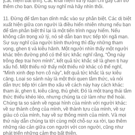
[các niệm bất tịnh]. Các khái niệm và lý luận chỉ gây cản trở
thêm cho bạn. Đừng suy nghĩ mà hãy nhìn thôi.
11. Đừng để tâm bạn dính mắc vào sự phân biệt. Các dị biệt
xuất hiện giữa con người là điều hiển nhiên nhưng nếu bạn
để tâm phân biệt thì lại là một tiến trình nguy hiểm. Nếu
không cẩn trọng xử lý, nó sẽ dẫn bạn trực tiếp tới ngã mạn.
Sự suy nghĩ của người bình thường thì đầy những tham
vọng, ghen tị và kiêu hãnh. Một người nhìn thấy một người
khác trên đường phố có thể tức khắc nghĩ rằng, “Ông này
trông đẹp trai hơn mình”, kết quả tức khắc sẽ là ghen tị hay
xấu hổ. Một thiếu nữ thấy một thiếu nữ khác có thể nghĩ,
“Mình xinh đẹp hơn cô này”, kết quả tức khắc là sự kiêu
căng. Loại so sánh này là một thói quen tâm thức, và nói
dẫn trực tiếp tới cảm thọ xấu về cách này hay cách khác:
tham ái, ghen tị, kiêu căng, thù ghét. Đó là một trạng thái tâm
thức thiếu khéo léo, nhưng chúng ta cứ làm như thế hoài.
Chúng ta so sánh về ngoại hình của mình với người khác:
về sự thành công của mình, về thành tựu của mình, về sự
giàu có của mình, hay về sự thông minh của mình. Và mọi
thứ này dẫn chúng ta tới cùng một chỗ-sự xa rời, tạo thêm
những rào cản giữa con người với con người, cũng như
phát triển những cảm thọ bất thiện.