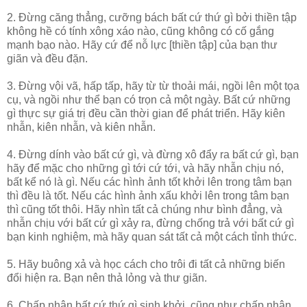
2. Đừng căng thẳng, cưỡng bách bất cứ thứ gì bởi thiền tập
không hề có tính xông xáo nào, cũng không có cố gắng
mạnh bạo nào. Hãy cứ để nỗ lực [thiền tập] của bạn thư
giãn và đều đặn.
3. Đừng vội vã, hấp tấp, hãy từ từ thoải mái, ngồi lên một tọa
cụ, và ngồi như thể bạn có trọn cả một ngày. Bất cứ những
gì thực sự giá trị đều cần thời gian để phát triển. Hãy kiên
nhẫn, kiên nhẫn, và kiên nhẫn.
4. Đừng dính vào bất cứ gì, và đừng xô đẩy ra bất cứ gì, bạn
hãy để mặc cho những gì tới cứ tới, và hãy nhẫn chịu nó,
bất kể nó là gì. Nếu các hình ảnh tốt khởi lên trong tâm bạn
thì đều là tốt. Nếu các hình ảnh xấu khởi lên trong tâm bạn
thì cũng tốt thôi. Hãy nhìn tất cả chúng như bình đẳng, và
nhẫn chịu với bất cứ gì xảy ra, đừng chống trả với bất cứ gì
bạn kinh nghiệm, mà hãy quan sát tất cả một cách tỉnh thức.
5. Hãy buông xả và học cách cho trôi đi tất cả những biến
đổi hiện ra. Bạn nên thả lỏng và thư giãn.
6. Chấp nhận bất cứ thứ gì sinh khởi, cũng như chấp nhận