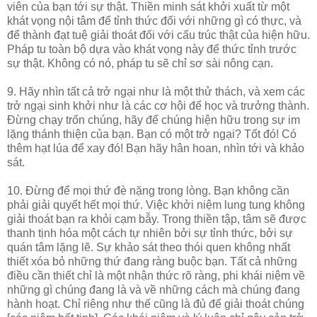
viên của bạn tới sự thật. Thiền minh sát khởi xuất từ một
khát vọng nội tâm để tỉnh thức đối với những gì có thực, và
để thành đạt tuệ giải thoát đối với cấu trúc thật của hiện hữu.
Pháp tu toàn bộ dựa vào khát vọng này để thức tỉnh trước
sự thật. Không có nó, pháp tu sẽ chỉ sơ sài nông cạn.
9. Hãy nhìn tất cả trở ngại như là một thử thách, và xem các
trở ngại sinh khởi như là các cơ hội để học và trưởng thành.
Đừng chạy trốn chúng, hãy để chúng hiện hữu trong sự im
lặng thánh thiện của bạn. Bạn có một trở ngại? Tốt đó! Có
thêm hạt lúa để xay đó! Bạn hãy hân hoan, nhìn tới và khảo
sát.
10. Đừng để mọi thứ đè nặng trong lòng. Bạn không cần
phải giải quyết hết mọi thứ. Việc khởi niệm lung tung không
giải thoát bạn ra khỏi cạm bẫy. Trong thiền tập, tâm sẽ được
thanh tịnh hóa một cách tự nhiên bởi sự tỉnh thức, bởi sự
quán tâm lặng lẽ. Sự khảo sát theo thói quen không nhất
thiết xóa bỏ những thứ đang ràng buộc bạn. Tất cả những
điều cần thiết chỉ là một nhận thức rõ ràng, phi khái niệm về
những gì chúng đang là và về những cách mà chúng đang
hành hoạt. Chỉ riêng như thế cũng là đủ để giải thoát chúng