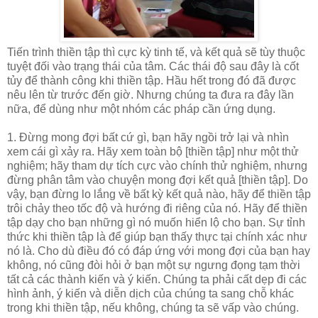
Tiến trình thiền tập thì cực kỳ tinh tế, và kết quả sẽ tùy thuộc
tuyệt đối vào trạng thái của tâm. Các thái độ sau đây là cốt
tủy để thành công khi thiền tập. Hầu hết trong đó đã được
nêu lên từ trước đến giờ. Nhưng chúng ta đưa ra đây lần
nữa, để dùng như một nhóm các pháp cần ứng dụng.
1. Đừng mong đợi bất cứ gì, bạn hãy ngồi trở lại và nhìn
xem cái gì xảy ra. Hãy xem toàn bộ [thiền tập] như một thử
nghiệm; hãy tham dự tích cực vào chính thử nghiệm, nhưng
đừng phân tâm vào chuyện mong đợi kết quả [thiền tập]. Do
vậy, bạn đừng lo lắng về bất kỳ kết quả nào, hãy để thiền tập
trôi chảy theo tốc độ và hướng đi riêng của nó. Hãy để thiền
tập dạy cho bạn những gì nó muốn hiển lộ cho bạn. Sự tỉnh
thức khi thiền tập là để giúp bạn thấy thực tại chính xác như
nó là. Cho dù điều đó có đáp ứng với mong đợi của bạn hay
không, nó cũng đòi hỏi ở bạn một sự ngưng đọng tạm thời
tất cả các thành kiến và ý kiến. Chúng ta phải cất dẹp đi các
hình ảnh, ý kiến và diễn dịch của chúng ta sang chỗ khác
trong khi thiền tập, nếu không, chúng ta sẽ vấp vào chúng.