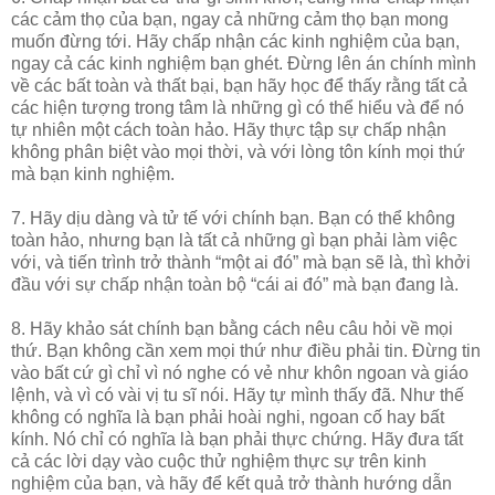
các cảm thọ của bạn, ngay cả những cảm thọ bạn mong
muốn đừng tới. Hãy chấp nhận các kinh nghiệm của bạn,
ngay cả các kinh nghiệm bạn ghét. Đừng lên án chính mình
về các bất toàn và thất bại, bạn hãy học để thấy rằng tất cả
các hiện tượng trong tâm là những gì có thể hiểu và để nó
tự nhiên một cách toàn hảo. Hãy thực tập sự chấp nhận
không phân biệt vào mọi thời, và với lòng tôn kính mọi thứ
mà bạn kinh nghiệm.
7. Hãy dịu dàng và tử tế với chính bạn. Bạn có thể không
toàn hảo, nhưng bạn là tất cả những gì bạn phải làm việc
với, và tiến trình trở thành “một ai đó” mà bạn sẽ là, thì khởi
đầu với sự chấp nhận toàn bộ “cái ai đó” mà bạn đang là.
8. Hãy khảo sát chính bạn bằng cách nêu câu hỏi về mọi
thứ. Bạn không cần xem mọi thứ như điều phải tin. Đừng tin
vào bất cứ gì chỉ vì nó nghe có vẻ như khôn ngoan và giáo
lệnh, và vì có vài vị tu sĩ nói. Hãy tự mình thấy đã. Như thế
không có nghĩa là bạn phải hoài nghi, ngoan cố hay bất
kính. Nó chỉ có nghĩa là bạn phải thực chứng. Hãy đưa tất
cả các lời dạy vào cuộc thử nghiệm thực sự trên kinh
nghiệm của bạn, và hãy để kết quả trở thành hướng dẫn