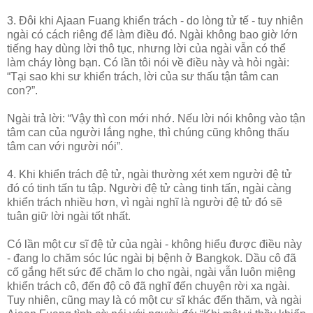
3. Đôi khi Ajaan Fuang khiển trách - do lòng tử tế - tuy nhiên
ngài có cách riêng để làm điều đó. Ngài không bao giờ lớn
tiếng hay dùng lời thô tục, nhưng lời của ngài vẫn có thể
làm cháy lòng bạn. Có lần tôi nói về điều này và hỏi ngài:
“Tại sao khi sư khiển trách, lời của sư thấu tận tâm can
con?”.
Ngài trả lời: “Vậy thì con mới nhớ. Nếu lời nói không vào tận
tâm can của người lắng nghe, thì chúng cũng không thấu
tâm can với người nói”.
4. Khi khiển trách đệ tử, ngài thường xét xem người đệ tử
đó có tinh tấn tu tập. Người đệ tử càng tinh tấn, ngài càng
khiển trách nhiều hơn, vì ngài nghĩ là người đệ tử đó sẽ
tuân giữ lời ngài tốt nhất.
Có lần một cư sĩ đệ tử của ngài - không hiểu được điều này
- đang lo chăm sóc lúc ngài bị bệnh ở Bangkok. Dầu cô đã
cố gắng hết sức để chăm lo cho ngài, ngài vẫn luôn miệng
khiển trách cô, đến độ cô đã nghĩ đến chuyện rời xa ngài.
Tuy nhiên, cũng may là có một cư sĩ khác đến thăm, và ngài