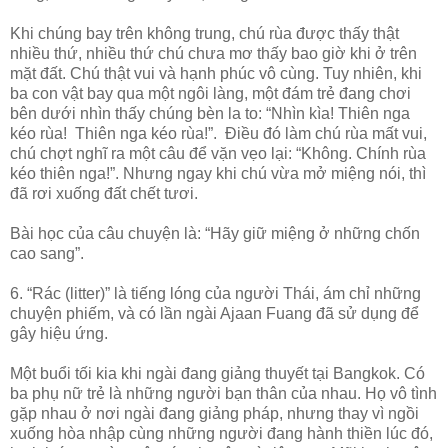
Khi chúng bay trên không trung, chú rùa được thấy thật
nhiều thứ, nhiều thứ chú chưa mơ thấy bao giờ khi ở trên
mặt đất. Chú thật vui và hạnh phúc vô cùng. Tuy nhiên, khi
ba con vật bay qua một ngôi làng, một đám trẻ đang chơi
bên dưới nhìn thấy chúng bèn la to: “Nhìn kìa! Thiên nga
kéo rùa! Thiên nga kéo rùa!”. Điều đó làm chú rùa mất vui,
chú chợt nghĩ ra một câu để vặn vẹo lại: “Không. Chính rùa
kéo thiên nga!”. Nhưng ngay khi chú vừa mở miệng nói, thì
đã rơi xuống đất chết tươi.
Bài học của câu chuyện là: “Hãy giữ miệng ở những chốn
cao sang”.
6. “Rác (litter)” là tiếng lóng của người Thái, ám chỉ những
chuyện phiếm, và có lần ngài Ajaan Fuang đã sử dụng để
gây hiệu ứng.
Một buổi tối kia khi ngài đang giảng thuyết tại Bangkok. Có
ba phụ nữ trẻ là những người bạn thân của nhau. Họ vô tình
gặp nhau ở nơi ngài đang giảng pháp, nhưng thay vì ngồi
xuống hòa nhập cùng những người đang hành thiền lúc đó,