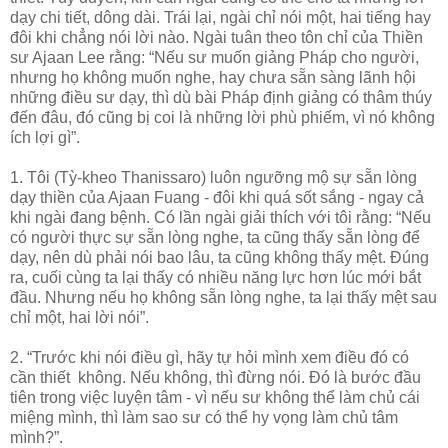
dạy chi tiết, dông dài. Trái lại, ngài chỉ nói một, hai tiếng hay
đôi khi chẳng nói lời nào. Ngài tuân theo tôn chỉ của Thiền
sư Ajaan Lee rằng: “Nếu sư muốn giảng Pháp cho người,
nhưng họ không muốn nghe, hay chưa sẵn sàng lãnh hội
những điều sư dạy, thì dù bài Pháp định giảng có thâm thúy
đến đâu, đó cũng bị coi là những lời phù phiếm, vì nó không
ích lợi gì”.
1. Tôi (Tỳ-kheo Thanissaro) luôn ngưỡng mộ sự sẵn lòng
dạy thiền của Ajaan Fuang - đôi khi quá sốt sắng - ngay cả
khi ngài đang bệnh. Có lần ngài giải thích với tôi rằng: “Nếu
có người thực sự sẵn lòng nghe, ta cũng thấy sẵn lòng để
dạy, nên dù phải nói bao lâu, ta cũng không thấy mệt. Đúng
ra, cuối cùng ta lại thấy có nhiều năng lực hơn lúc mới bắt
đầu. Nhưng nếu họ không sẵn lòng nghe, ta lại thấy mệt sau
chỉ một, hai lời nói”.
2. “Trước khi nói điều gì, hãy tự hỏi mình xem điều đó có
cần thiết không. Nếu không, thì đừng nói. Đó là bước đầu
tiên trong việc luyện tâm - vì nếu sư không thể làm chủ cái
miệng mình, thì làm sao sư có thể hy vọng làm chủ tâm
mình?”.