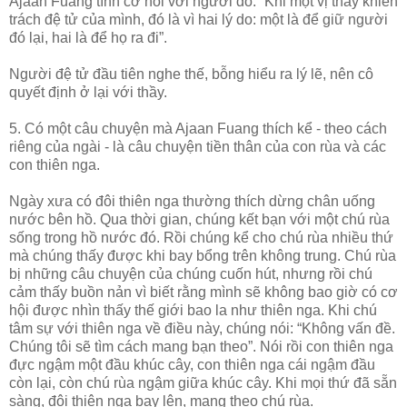
Ajaan Fuang tình cờ nói với người đó: “Khi một vị thầy khiển
trách đệ tử của mình, đó là vì hai lý do: một là để giữ người
đó lại, hai là để họ ra đi”.
Người đệ tử đầu tiên nghe thế, bỗng hiểu ra lý lẽ, nên cô
quyết định ở lại với thầy.
5. Có một câu chuyện mà Ajaan Fuang thích kể - theo cách
riêng của ngài - là câu chuyện tiền thân của con rùa và các
con thiên nga.
Ngày xưa có đôi thiên nga thường thích dừng chân uống
nước bên hồ. Qua thời gian, chúng kết bạn với một chú rùa
sống trong hồ nước đó. Rồi chúng kể cho chú rùa nhiều thứ
mà chúng thấy được khi bay bổng trên không trung. Chú rùa
bị những câu chuyện của chúng cuốn hút, nhưng rồi chú
cảm thấy buồn nản vì biết rằng mình sẽ không bao giờ có cơ
hội được nhìn thấy thế giới bao la như thiên nga. Khi chú
tâm sự với thiên nga về điều này, chúng nói: “Không vấn đề.
Chúng tôi sẽ tìm cách mang bạn theo”. Nói rồi con thiên nga
đực ngậm một đầu khúc cây, con thiên nga cái ngậm đầu
còn lại, còn chú rùa ngậm giữa khúc cây. Khi mọi thứ đã sẵn
sàng, đôi thiên nga bay lên, mang theo chú rùa.