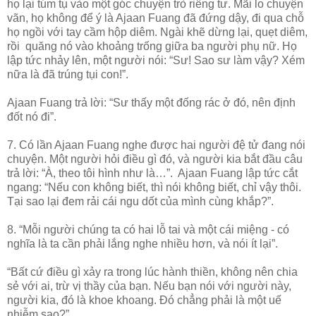
họ lại túm tụ vào một góc chuyện trò riêng tư. Mãi lo chuyện
vãn, họ không để ý là Ajaan Fuang đã đứng dậy, đi qua chỗ
họ ngồi với tay cầm hộp diêm. Ngài khẽ dừng lại, quẹt diêm,
rồi quăng nó vào khoảng trống giữa ba người phụ nữ. Họ
lập tức nhảy lên, một người nói: “Sư! Sao sư làm vậy? Xém
nữa là đã trúng tụi con!”.
Ajaan Fuang trả lời: “Sư thấy một đống rác ở đó, nên định
đốt nó đi”.
7. Có lần Ajaan Fuang nghe được hai người đệ tử đang nói
chuyện. Một người hỏi điều gì đó, và người kia bắt đầu câu
trả lời: “À, theo tôi hình như là…”. Ajaan Fuang lập tức cắt
ngang: “Nếu con không biết, thì nói không biết, chỉ vậy thôi.
Tại sao lại đem rải cái ngu dốt của mình cùng khắp?”.
8. “Mỗi người chúng ta có hai lỗ tai và một cái miệng - có
nghĩa là ta cần phải lắng nghe nhiều hơn, và nói ít lại”.
“Bất cứ điều gì xảy ra trong lúc hành thiền, không nên chia
sẻ với ai, trừ vị thầy của bạn. Nếu bạn nói với người này,
người kia, đó là khoe khoang. Đó chẳng phải là một uế
nhiễm sao?”.