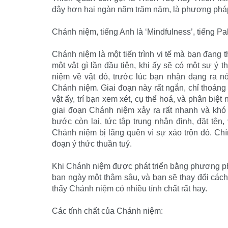
đây hơn hai ngàn năm trăm năm, là phương pháp t
Chánh niệm, tiếng Anh là ‘Mindfulness’, tiếng Pali
Chánh niệm là một tiến trình vi tế mà bạn đang t
một vật gì lần đầu tiên, khi ấy sẽ có một sự ý t
niệm về vật đó, trước lúc bạn nhận dạng ra nó.
Chánh niệm. Giai đoạn này rất ngắn, chỉ thoáng 
vật ấy, trí bạn xem xét, cụ thể hoá, và phân biệ
giai đoạn Chánh niệm xảy ra rất nhanh và khó 
bước còn lại, tức tập trung nhận định, đặt tên
Chánh niệm bị lãng quên vì sự xáo trộn đó. Chí
đoạn ý thức thuần tuý.
Khi Chánh niệm được phát triển bằng phương ph
bạn ngày một thâm sâu, và bạn sẽ thay đổi cách 
thấy Chánh niệm có nhiều tính chất rất hay.
Các tính chất của Chánh niệm: