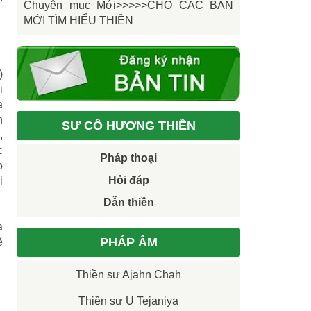
Chuyên mục Mới>>>>>CHO CÁC BẠN
MỚI TÌM HIỂU THIỀN
)
i
à
n
SƯ CÔ HƯƠNG THIỀN
,
c
Pháp thoại
o
Hỏi đáp
i
Dẫn thiền
a
PHÁP ÂM
ẽ
Thiền sư Ajahn Chah
Thiền sư U Tejaniya