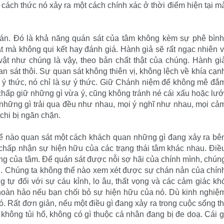
cách thức nó xảy ra một cách chính xác ở thời điểm hiện tại m
án. Đó là khả năng quán sát của tâm không kèm sự phê bình
t mà không qui kết hay đánh giá. Hành giả sẽ rất ngạc nhiên v
 vật như chúng là vậy, theo bản chất thật của chúng. Hành gi
 sát thôi. Sự quan sát không thiên vị, không lệch về khía cạn
ý thức, nó chỉ là sự ý thức. Giữ Chánh niệm để không mê đắ
chấp giữ những gì vừa ý, cũng không tránh né cái xấu hoặc lướ
 những gì trải qua đều như nhau, mọi ý nghĩ như nhau, mọi cả
chi bị ngăn chặn.
hể nào quan sát một cách khách quan những gì đang xảy ra bê
 chấp nhận sự hiện hữu của các trạng thái tâm khác nhau. Điề
lòng của tâm. Để quán sát được nỗi sợ hãi của chính mình, chún
sợ. Chúng ta không thể nào xem xét được sự chán nản của chín
tự đối với sự cáu kỉnh, lo âu, thất vọng và các cảm giác kh
 hoàn hảo nếu bạn chối bỏ sự hiện hữu của nó. Dù kinh nghiệ
. Rất đơn giản, nếu một điều gì đang xảy ra trong cuộc sống th
 không tủi hổ, không có gì thuộc cá nhân đang bị đe doạ. Cái g