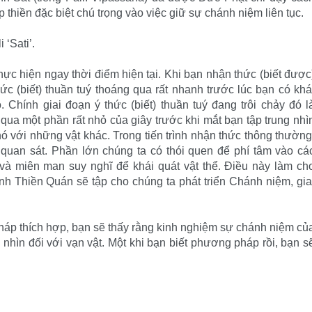
hiền đặc biệt chú trọng vào việc giữ sự chánh niệm liên tục.
 ‘Sati’.
hực hiện ngay thời điểm hiện tại. Khi bạn nhận thức (biết được
hức (biết) thuần tuý thoáng qua rất nhanh trước lúc bạn có khá
 Chính giai đoạn ý thức (biết) thuần tuý đang trôi chảy đó l
qua một phần rất nhỏ của giây trước khi mắt bạn tập trung nhì
t nó với những vật khác. Trong tiến trình nhận thức thông thường
quan sát. Phần lớn chúng ta có thói quen để phí tâm vào cá
, và miên man suy nghĩ để khái quát vật thể. Điều này làm ch
nh Thiền Quán sẽ tập cho chúng ta phát triển Chánh niệm, gia
áp thích hợp, bạn sẽ thấy rằng kinh nghiệm sự chánh niệm củ
nhìn đối với vạn vật. Một khi bạn biết phương pháp rồi, bạn s