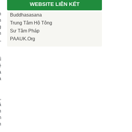
WEBSITE LIÊN KẾT
n
Buddhasasana
n
Trung Tâm Hộ Tông
g
Sư Tâm Pháp
n
PAAUK.org
,
ì
ề
à
à
,
ả
n
m
n