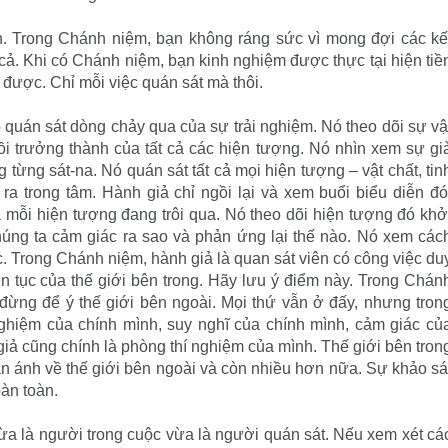
. Trong Chánh niệm, bạn không ráng sức vì mong đợi các kế
cả. Khi có Chánh niệm, bạn kinh nghiệm được thực tại hiện tiề
 được. Chỉ mỗi việc quán sát mà thôi.
 quán sát dòng chảy qua của sự trải nghiệm. Nó theo dõi sự vậ
rồi trưởng thành của tất cả các hiện tượng. Nó nhìn xem sự gi
g từng sát-na. Nó quán sát tất cả mọi hiện tượng – vật chất, tin
ra trong tâm. Hành giả chỉ ngồi lại và xem buổi biểu diễn đó
 mỗi hiện tượng đang trôi qua. Nó theo dõi hiện tượng đó khở
húng ta cảm giác ra sao và phản ứng lại thế nào. Nó xem các
. Trong Chánh niệm, hành giả là quan sát viên có công việc du
ên tục của thế giới bên trong. Hãy lưu ý điểm này. Trong Chán
, đừng để ý thế giới bên ngoài. Mọi thứ vẫn ở đấy, nhưng tron
 nghiệm của chính mình, suy nghĩ của chính mình, cảm giác củ
iả cũng chính là phòng thí nghiệm của mình. Thế giới bên tron
n ánh về thế giới bên ngoài và còn nhiều hơn nữa. Sự khảo sá
oàn toàn.
vừa là người trong cuộc vừa là người quán sát. Nếu xem xét cá