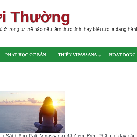
ời Thường
 ở trong tư thế nào nếu tâm thức tỉnh, hay biết tức là đang hàn
PHẬT HỌC CƠ BẢN
THIỀN VIPASSANA
HOẠT ĐỘNG
h Sát (tiếng Pali: Vipassana) đã được Đức Phật chỉ dạy các