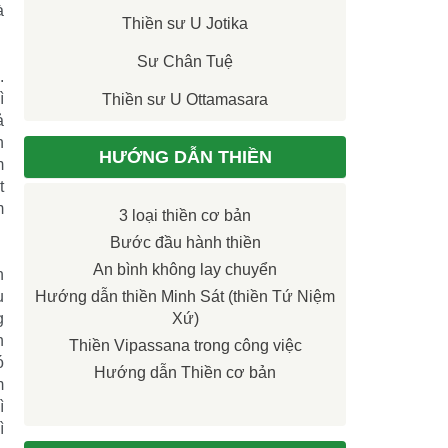
à
Thiền sư U Jotika
Sư Chân Tuệ
.
ì
Thiền sư U Ottamasara
ả
h
HƯỚNG DẪN THIỀN
m
t
m
3 loại thiền cơ bản
Bước đầu hành thiền
An bình không lay chuyển
n
u
Hướng dẫn thiền Minh Sát (thiền Tứ Niệm
g
Xứ)
h
Thiền Vipassana trong công việc
ó
Hướng dẫn Thiền cơ bản
m
ì
ì