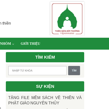
h thiền
 NHÓM
GIỚI THIỆU
TÌM KIẾM
SỰ KIỆN
TẶNG FILE MỀM SÁCH VỀ THIỀN VÀ
PHẬT GIÁO NGUYÊN THỦY
h