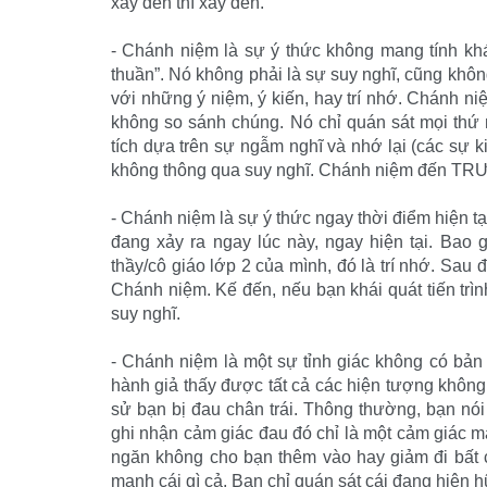
xảy đến thì xảy đến.
- Chánh niệm là sự ý thức không mang tính kh
thuần”. Nó không phải là sự suy nghĩ, cũng khô
với những ý niệm, ý kiến, hay trí nhớ. Chánh n
không so sánh chúng. Nó chỉ quán sát mọi thứ 
tích dựa trên sự ngẫm nghĩ và nhớ lại (các sự ki
không thông qua suy nghĩ. Chánh niệm đến TRƯỚC
- Chánh niệm là sự ý thức ngay thời điểm hiện tạ
đang xảy ra ngay lúc này, ngay hiện tại. Bao
thầy/cô giáo lớp 2 của mình, đó là trí nhớ. Sau 
Chánh niệm. Kế đến, nếu bạn khái quát tiến trình
suy nghĩ.
- Chánh niệm là một sự tỉnh giác không có bản
hành giả thấy được tất cả các hiện tượng không liê
sử bạn bị đau chân trái. Thông thường, bạn nói
ghi nhận cảm giác đau đó chỉ là một cảm giác m
ngăn không cho bạn thêm vào hay giảm đi bất c
mạnh cái gì cả. Bạn chỉ quán sát cái đang hiện