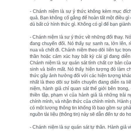
- Chánh niệm là sự ý thức không kèm mục đích
quả. Bạn không cố gắng để hoàn tất một điều gì 
dù bất cứ hình thức gì. Không có gì để bạn giành
- Chánh niệm là sự ý thức về những đổi thay. Nó
đang chuyển đổi. Nó thấy sự sanh ra, lớn lên, 
nua và chết đi. Chánh niệm theo dõi liên tục tron
thần hoặc cảm xúc hay bất kỳ cái gì đang diễn 
Chánh niệm là sự quán sát tính chất cơ bản của
sinh và biến mất. Nó thấy hiện tượng đó làm c
thức gây ảnh hưởng đối với các hiện tượng khác
nhất là theo dõi sự biến chuyển đang diễn ra li
niệm, hành giả chỉ quan sát thế giới bên trong
thiền tập, phạm vi của hành giả là những trải
chính mình, và nhận thức của chính mình. Hành g
có một lượng thông tin khổng lồ bao gồm sự phả
nguồn tài liệu (thông tin) này sẽ dẫn đến tự do h
- Chánh niệm là sự quán sát tự thân. Hành giả 