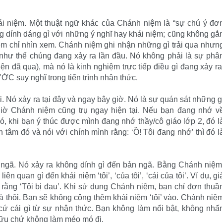
ái niệm. Một thuật ngữ khác của Chánh niệm là “sự chú ý đơ
ng dính dáng gì với những ý nghĩ hay khái niệm; cũng không gắ
iệm chỉ nhìn xem. Chánh niệm ghi nhận những gì trải qua nhưn
như thể chúng đang xảy ra lần đầu. Nó không phải là sự phâ
ện đã qua), mà nó là kinh nghiệm trực tiếp điều gì đang xảy ra
 suy nghĩ trong tiến trình nhận thức.
i. Nó xảy ra tại đây và ngay bây giờ. Nó là sự quán sát những g
 giờ Chánh niệm cũng trụ ngay hiện tại. Nếu bạn đang nhớ v
đó, khi bạn ý thúc được mình đang nhớ thầy/cô giáo lớp 2, đó l
 tâm đó và nói với chính mình rằng: ‘Ồ! Tôi đang nhớ’ thì đó l
 ngã. Nó xảy ra không dính gì đến bản ngã. Bằng Chánh niệm
n quan gì đến khái niệm ‘tôi’, ‘của tôi’, ‘cái của tôi’. Ví dụ, gi
 rằng ‘Tôi bị đau’. Khi sử dụng Chánh niệm, bạn chỉ đơn thuầ
à thôi. Bạn sẽ không cộng thêm khái niệm ‘tôi’ vào. Chánh niệ
ứ cái gì từ sự nhận thức. Bạn không làm nổi bật, không nhấ
 hữu chứ không làm méo mó đi.