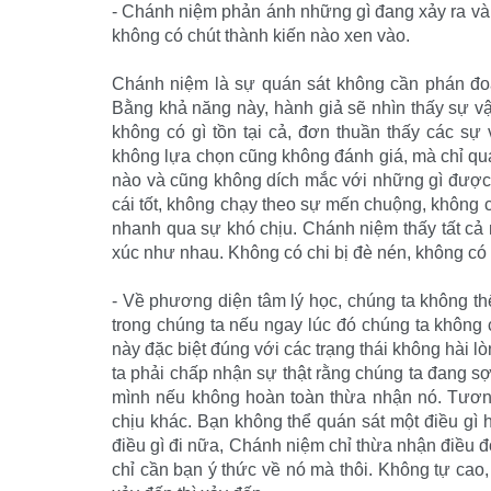
- Chánh niệm phản ánh những gì đang xảy ra và 
không có chút thành kiến nào xen vào.
Chánh niệm là sự quán sát không cần phán đo
Bằng khả năng này, hành giả sẽ nhìn thấy sự vậ
không có gì tồn tại cả, đơn thuần thấy các sự
không lựa chọn cũng không đánh giá, mà chỉ quan
nào và cũng không dích mắc với những gì được 
cái tốt, không chạy theo sự mến chuộng, không 
nhanh qua sự khó chịu. Chánh niệm thấy tất cả
xúc như nhau. Không có chi bị đè nén, không có 
- Về phương diện tâm lý học, chúng ta không t
trong chúng ta nếu ngay lúc đó chúng ta không
này đặc biệt đúng với các trạng thái không hài 
ta phải chấp nhận sự thật rằng chúng ta đang 
mình nếu không hoàn toàn thừa nhận nó. Tương 
chịu khác. Bạn không thể quán sát một điều gì
điều gì đi nữa, Chánh niệm chỉ thừa nhận điều đó
chỉ cần bạn ý thức về nó mà thôi. Không tự cao,