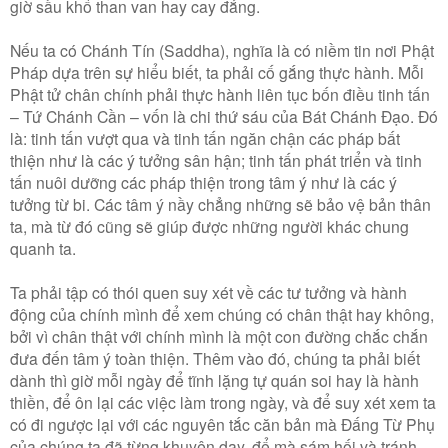
giờ sầu khổ than van hay cay đắng.
Nếu ta có Chánh Tín (Saddha), nghĩa là có niềm tin nơi Phật
Pháp dựa trên sự hiểu biết, ta phải cố gắng thực hành. Mỗi
Phật tử chân chính phải thực hành liên tục bốn điều tinh tấn
– Tứ Chánh Cần – vốn là chi thứ sáu của Bát Chánh Ðạo. Ðó
là: tinh tấn vượt qua và tinh tấn ngăn chận các pháp bất
thiện như là các ý tưởng sân hận; tinh tấn phát triển và tinh
tấn nuôi dưỡng các pháp thiện trong tâm ý như là các ý
tưởng từ bi. Các tâm ý nầy chẳng những sẽ bảo vệ bản thân
ta, mà từ đó cũng sẽ giúp được những người khác chung
quanh ta.
Ta phải tập có thói quen suy xét về các tư tưởng và hành
động của chính mình để xem chúng có chân thật hay không,
bởi vì chân thật với chính mình là một con đường chắc chắn
đưa đến tâm ý toàn thiện. Thêm vào đó, chúng ta phải biết
dành thì giờ mỗi ngày để tĩnh lặng tự quán soi hay là hành
thiền, để ôn lại các việc làm trong ngày, và để suy xét xem ta
có đi ngược lại với các nguyên tắc căn bản mà Ðấng Từ Phụ
của chúng ta đã từng khuyên dạy, để mà sám hối và tránh