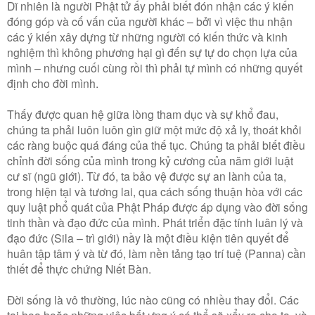
Dĩ nhiên là người Phật tử ấy phải biết đón nhận các ý kiến
đóng góp và cố vấn của người khác – bởi vì việc thu nhận
các ý kiến xây dựng từ những người có kiến thức và kinh
nghiệm thì không phương hại gì đến sự tự do chọn lựa của
mình – nhưng cuối cùng rồi thì phải tự mình có những quyết
định cho đời mình.
Thấy được quan hệ giữa lòng tham dục và sự khổ đau,
chúng ta phải luôn luôn gìn giữ một mức độ xả ly, thoát khỏi
các ràng buộc quá đáng của thế tục. Chúng ta phải biết điều
chỉnh đời sống của mình trong kỷ cương của năm giới luật
cư sĩ (ngũ giới). Từ đó, ta bảo vệ được sự an lành của ta,
trong hiện tại và tương lai, qua cách sống thuận hòa với các
quy luật phổ quát của Phật Pháp được áp dụng vào đời sống
tinh thần và đạo đức của mình. Phát triển đặc tính luân lý và
đạo đức (Sila – trì giới) nầy là một điều kiện tiên quyết để
huân tập tâm ý và từ đó, làm nền tảng tạo trí tuệ (Panna) cần
thiết để thực chứng Niết Bàn.
Ðời sống là vô thường, lúc nào cũng có nhiều thay đổi. Các
tai họa hoặc những việc bất ưng ý có thể sẽ xẩy ra cho ta, và