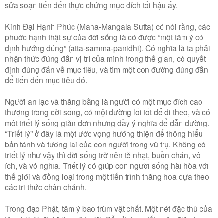
sửa soạn tiến đến thực chứng mục đích tối hậu ấy.
Kinh Ðại Hạnh Phúc (Maha-Mangala Sutta) có nói rằng, các
phước hạnh thật sự của đời sống là có được “một tâm ý có
định hướng đúng” (atta-samma-panidhi). Có nghĩa là ta phải
nhận thức đúng đắn vị trí của mình trong thế gian, có quyết
định đúng đắn về mục tiêu, và tìm một con đường đúng đắn
để tiến đến mục tiêu đó.
Người an lạc và thăng bằng là người có một mục đích cao
thượng trong đời sống, có một đường lối tốt để đi theo, và có
một triết lý sống giản đơn nhưng đầy ý nghĩa để dẫn đường.
“Triết lý” ở đây là một ước vọng hướng thiện để thông hiểu
bản tánh và tương lai của con người trong vũ trụ. Không có
triết lý như vậy thì đời sống trở nên tẻ nhạt, buồn chán, vô
ích, và vô nghĩa. Triết lý đó giúp con người sống hài hòa với
thế giới và đồng loại trong một tiến trình thăng hoa dựa theo
các tri thức chân chánh.
Trong đạo Phật, tâm ý bao trùm vật chất. Một nét đặc thù của