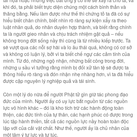
khi đó, ta phải biết trực diện chúng một cách bình thản và
thăng bằng. Nếu làm được như thế thì chứng tỏ ta đã có sự
hiểu biết chân chính, biết nhìn rõ ràng sự kiện xẩy ra theo
luật nhân quả, do nhân duyên hợp thành, và biết rằng chính
ta là người gieo nhân và chịu trách nhiệm gặt quả – nếu
không trong đời sống nầy thì cũng là từ nhiều kiếp trước. Ta
sẽ vượt qua các nỗi sợ hãi và lo âu thái quá, không có cơ sở
và không có luận lý, bởi vì ta biết chế ngự các cảm tính của
mình. Từ đó, những ngộ nhận, những bất công trong đời,
những u sầu vì tưởng rằng mình bị đối xử tàn tệ sẽ được ta
thông hiểu rõ ràng và đón nhận nhẹ nhàng hơn, vì ta đã hiểu
được cặp nguyên lý nghiệp quả và tái sinh.
Còn một lý do nữa để người Phật tử gìn giữ tác phong đạo
đức của mình. Người ấy có uy lực bắt nguồn từ các nguồn
lực vô hình khác – đó là kho tích trữ các hành động toàn
thiện, các đức tính của tự thân, các hạnh phúc có được trong
lúc tập hành thiền, tất cả các nguồn lực nầy hoàn toàn độc
lập với của cải vật chất. Như thế, người ấy là chủ nhân của
một tâm ý tự lực và tự túc.