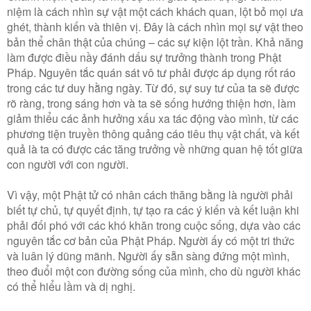
niệm là cách nhìn sự vật một cách khách quan, lột bỏ mọi ưa
ghét, thành kiến và thiên vị. Ðây là cách nhìn mọi sự vật theo
bản thể chân thật của chúng – các sự kiện lột trần. Khả năng
làm được điều nầy đánh dấu sự trưởng thành trong Phật
Pháp. Nguyên tắc quán sát vô tư phải được áp dụng rốt ráo
trong các tư duy hằng ngày. Từ đó, sự suy tư của ta sẽ được
rõ ràng, trong sáng hơn và ta sẽ sống hướng thiện hơn, làm
giảm thiểu các ảnh hưởng xấu xa tác động vào mình, từ các
phương tiện truyền thông quảng cáo tiêu thụ vật chất, và kết
quả là ta có được các tăng trưởng về những quan hệ tốt giữa
con người với con người.
Vì vậy, một Phật tử có nhân cách thăng bằng là người phải
biết tự chủ, tự quyết định, tự tạo ra các ý kiến và kết luận khi
phải đối phó với các khó khăn trong cuộc sống, dựa vào các
nguyên tắc cơ bản của Phật Pháp. Người ấy có một tri thức
và luân lý dũng mãnh. Người ấy sẵn sàng đứng một mình,
theo đuổi một con đường sống của mình, cho dù người khác
có thể hiểu lầm và dị nghị.