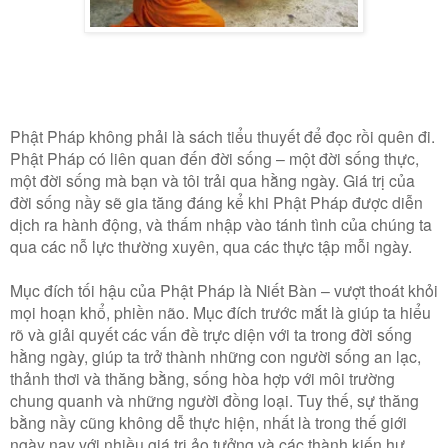
Phật Pháp không phải là sách tiểu thuyết để đọc rồi quên đi.
Phật Pháp có liên quan đến đời sống – một đời sống thực,
một đời sống mà bạn và tôi trải qua hằng ngày. Giá trị của
đời sống nầy sẽ gia tăng đáng kể khi Phật Pháp được diễn
dịch ra hành động, và thấm nhập vào tánh tình của chúng ta
qua các nỗ lực thường xuyên, qua các thực tập mỗi ngày.
Mục đích tối hậu của Phật Pháp là Niết Bàn – vượt thoát khỏi
mọi hoạn khổ, phiền não. Mục đích trước mắt là giúp ta hiểu
rõ và giải quyết các vấn đề trực diện với ta trong đời sống
hằng ngày, giúp ta trở thành những con người sống an lạc,
thảnh thơi và thăng bằng, sống hòa hợp với môi trường
chung quanh và những người đồng loại. Tuy thế, sự thăng
bằng nầy cũng không dễ thực hiện, nhất là trong thế giới
ngày nay với nhiều giá trị ảo tưởng và các thành kiến hư