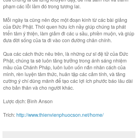
phạm các lỗi lầm đó trong tương lai.
Mỗi ngày ta cũng nên đọc một đoạn kinh từ các bài giảng
của Ðức Phật. Thói quen hữu ích nầy giúp chúng ta phát
triển tâm ý thiện, làm giảm đi các u sầu, phiền muộn, và giúp
đưa đời sống của ta đi vào con đường chân chính.
Qua các cách thức nêu trên, là những cư sĩ đệ tử của Ðức
Phật, chúng ta sẽ luôn tăng trưởng trong ánh sáng nhiệm
mầu của Chánh Pháp, luôn luôn uốn nắn nhân cách của
mình, rèn luyện tâm thức, huân tập các cảm tính, và tăng
cường ý chí dũng mãnh để tạo các lợi ích phước báo lâu dài
cho bản thân và cho người khác.
Lược dịch: Bình Anson
Trích:
http://www.thienvienphuocson.net/home/