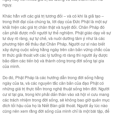
ngụy.
Khác hẳn với các giá trị tương đối – và có khi là giả tạo –
trong thời đại của chúng ta, lời dạy của Ðức Phật là một sự
khải hiện các giá trị chân thật và tuyệt đối. Chân Pháp đó
cần phải được mỗi người tự thể nghiệm. Phật giáo dạy về sự
tư duy rõ ràng, sự tự chế, và nuôi dưỡng tâm ý như là các
phương tiện để thấu đạt Chân Pháp. Người cư sĩ nào biết
xây dựng cuộc sống hằng ngày trên căn bản vững chắc của
tri thức giải thoát với các lý tưởng rõ ràng thì người ấy được
bảo đảm các tiến bộ và thành công trong đời sống tại gia
của mình.
Do đó, Phật Pháp là các hướng dẫn trong đời sống hằng
ngày của ta, và các nguyên tắc căn bản của đạo Phật có
những giá trị thực tiễn trong nghệ thuật sống trên đời. Người
cư sĩ tại gia, trong khi phải dấn thân vào xã hội vì cưu mang
các trách nhiệm trong đời sống, sẽ không bao giờ quên mục
đích tối hậu của họ là Niết Bàn giải thoát. Người ấy lúc nào
cũng nên xem rằng đời sống của mình chỉ là một bãi tập, để