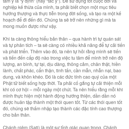
tâm ý là “ý định” (hay “tác ý”). Ðể sử dụng tốt cuộc đời và
nghiệp kế thừa của mình, ta phải biết chọn một mục tiêu
hướng thượng và thực tiễn trong đời sống, và tạo ra một kế
hoạch để đi đến đó. Chúng ta sẽ trở nên những gì mà ta
mong muốn được như vậy.
Khi ta càng thông hiểu bản thân – qua hành trì tự quán sát
và tự phân tích – ta sẽ càng có nhiều khả năng để tự cải tiến
và phát triển. Thêm vào đó, ta nên tự hỏi rằng mình sẽ tiến
và tiến đến cấp độ nào trong việc tu tâm để mình trở nên độ
lượng, an bình, tự tại, dịu dàng, thông cảm, chân thật, hiền
lành, chất phác, cẩn thận, tinh tấn, cần mẫn, nhẫn nại, bao
dung, và khôn khéo. Ðó là các đức tính cao quý của một
Phật tử biết sống hợp thời. Ta phải cố gắng tự cải thiện mỗi
khi có cơ hội – mỗi ngày một chút. Ta nên hiểu rằng mỗi khi
mình thực hiện một hành động hướng thiện, dần dần nó
được huân tập thành một thói quen tốt. Từ các thói quen tốt
đó, chúng sẽ thấm nhập tạo thành các đặc tính cao thượng
cho bản thân.
Chánh niệm (Sati) là một sự tỉnh giác quan trọng. Chánh