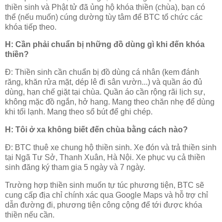
thiền sinh và Phật tử đã ủng hộ khóa thiền (chùa), bạn có
thể (nếu muốn) cúng dường tùy tâm để BTC tổ chức các
khóa tiếp theo.
H: Cần phải chuẩn bị những đồ dùng gì khi đến khóa
thiền?
Đ: Thiền sinh cần chuẩn bị đồ dùng cá nhân (kem đánh
răng, khăn rửa mặt, dép lê đi sân vườn...) và quần áo đủ
dùng, hạn chế giặt tại chùa. Quần áo cần rộng rãi lịch sự,
không mặc đồ ngắn, hở hang. Mang theo chăn nhẹ để dùng
khi tối lạnh. Mang theo sổ bút để ghi chép.
H: Tôi ở xa không biết đến chùa bằng cách nào?
Đ: BTC thuê xe chung hộ thiền sinh. Xe đón và trả thiền sinh
tại Ngã Tư Sở, Thanh Xuân, Hà Nội. Xe phục vụ cả thiền
sinh đăng ký tham gia 5 ngày và 7 ngày.
Trường hợp thiền sinh muốn tự túc phương tiện, BTC sẽ
cung cấp địa chỉ chính xác qua Google Maps và hỗ trợ chỉ
dẫn đường đi, phương tiện công cộng để tới được khóa
thiền nếu cần.