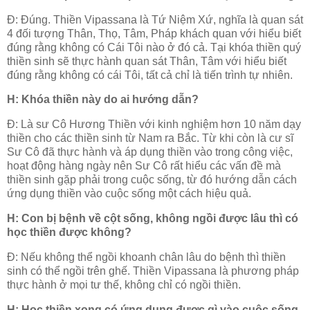
Đ: Đúng. Thiền Vipassana là Tứ Niệm Xứ, nghĩa là quan sát
4 đối tượng Thân, Thọ, Tâm, Pháp khách quan với hiểu biết
đúng rằng không có Cái Tôi nào ở đó cả. Tại khóa thiền quý
thiền sinh sẽ thực hành quan sát Thân, Tâm với hiểu biết
đúng rằng không có cái Tôi, tất cả chỉ là tiến trình tự nhiên.
H: Khóa thiền này do ai hướng dẫn?
Đ: Là sư Cô Hương Thiền với kinh nghiệm hơn 10 năm dạy
thiền cho các thiền sinh từ Nam ra Bắc. Từ khi còn là cư sĩ
Sư Cô đã thực hành và áp dụng thiền vào trong công việc,
hoạt động hàng ngày nên Sư Cô rất hiểu các vấn đề mà
thiền sinh gặp phải trong cuộc sống, từ đó hướng dẫn cách
ứng dụng thiền vào cuộc sống một cách hiệu quả.
H: Con bị bệnh về cột sống, không ngồi được lâu thì có
học thiền được không?
Đ: Nếu không thể ngồi khoanh chân lâu do bệnh thì thiền
sinh có thể ngồi trên ghế. Thiền Vipassana là phương pháp
thực hành ở mọi tư thế, không chỉ có ngồi thiền.
H: Học thiền xong có ứng dụng được gì vào cuộc sống