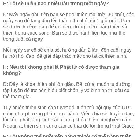
H: Tôi sẽ thiền bao nhiêu lâu trong một ngày?
Đ: Mấy ngày đầu tiên bạn sẽ ngồi thiền mỗi thời 30 phút, các
ngày sau đó tăng dần lên thành 45 phút rồi 1 giờ ngồi. Bạn
sẽ được hướng dẫn để đi thiền, đứng thiền, nằm thiền và
thiền trong cuộc sống. Bạn sẽ thực hành liên tục như thế
trong suốt cả ngày.
Mỗi ngày sư cô sẽ chia sẻ, hướng dẫn 2 lần, đến cuối ngày
là thời hỏi đáp, để giải đáp thắc mắc cho tất cả thiền sinh.
H: Nếu tôi không phải là Phật tử có được tham gia
không?
Đ: Đây là khóa thiền phi tôn giáo. Bất cứ ai muốn tu dưỡng,
tập luyện để trở nên hiểu biết chân lý và bình an thì đều có
thể tham gia.
Tuy nhiên thiền sinh cần tuyệt đối tuân thủ nội quy của BTC
cũng như phương pháp thực hành. Việc chia sẻ, truyền đạo,
lôi kéo, phát tặng kinh sách trong khóa thiền bị nghiêm cấm.
Ngoài ra, thiền sinh cũng cần có thái độ tôn trọng Phật Giáo.
H: Tôi không thể ngồi xếp bằng thì tôi có thể hành thiền