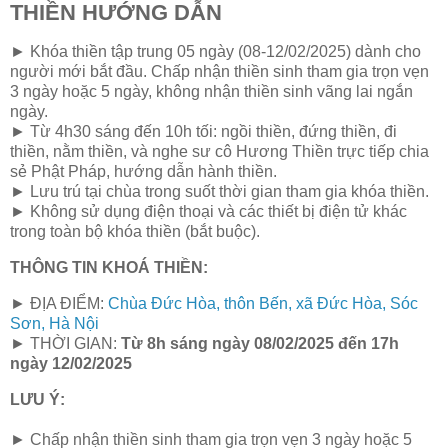
THIỀN HƯỚNG DẪN
► Khóa thiền tập trung 05 ngày (08-12/02/2025) dành cho
người mới bắt đầu. Chấp nhận thiền sinh tham gia trọn vẹn
3 ngày hoặc 5 ngày, không nhận thiền sinh vãng lai ngắn
ngày.
► Từ 4h30 sáng đến 10h tối: ngồi thiền, đứng thiền, đi
thiền, nằm thiền, và nghe sư cô Hương Thiền trực tiếp chia
sẻ Phật Pháp, hướng dẫn hành thiền.
► Lưu trú tại chùa trong suốt thời gian tham gia khóa thiền.
► Không sử dụng điện thoại và các thiết bị điện tử khác
trong toàn bộ khóa thiền (bắt buộc).
THÔNG TIN KHOÁ THIỀN:
► ĐỊA ĐIỂM:
Chùa Đức Hòa, thôn Bến, xã Đức Hòa, Sóc
Sơn, Hà Nội
► THỜI GIAN:
Từ 8h sáng ngày 08/02/2025 đến 17h
ngày 12/02/2025
LƯU Ý:
► Chấp nhận thiền sinh tham gia trọn vẹn 3 ngày hoặc 5