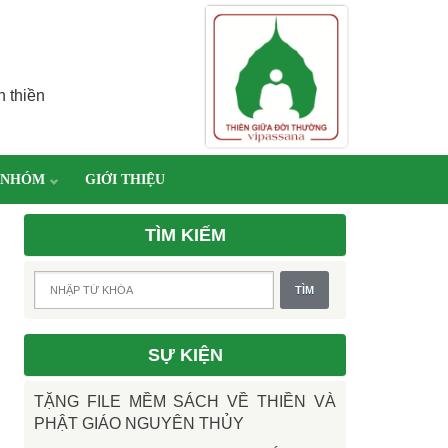
h thiền
 NHÓM
GIỚI THIỆU
TÌM KIẾM
SỰ KIỆN
TẶNG FILE MỀM SÁCH VỀ THIỀN VÀ
PHẬT GIÁO NGUYÊN THỦY