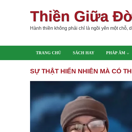
Thiền Giữa Đ
Hành thiền không phải chỉ là ngồi yên một chỗ, dù
TRANG CHỦ
SÁCH HAY
PHÁP ÂM
SỰ THẬT HIỂN NHIÊN MÀ CÓ T