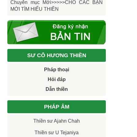
Chuyên mục Mới>>>>>CHO CÁC BẠN
MỚI TÌM HIỂU THIỀN
SƯ CÔ HƯƠNG THIỀN
Pháp thoại
Hỏi đáp
Dẫn thiền
PHÁP ÂM
Thiền sư Ajahn Chah
Thiền sư U Tejaniya