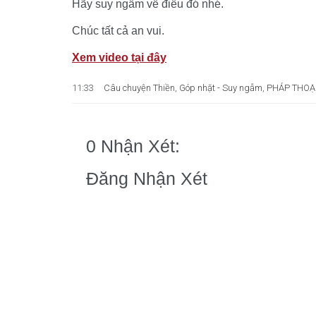
Hãy suy ngẫm về điều đó nhé.
Chúc tất cả an vui.
Xem video tại đây
11:33
Câu chuyện Thiền
,
Góp nhặt - Suy ngẫm
,
PHÁP THOẠ
0 Nhận Xét:
Đăng Nhận Xét