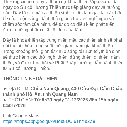
Thường xin mời quý vị tham dự khoá thiền Vipassana dài
ngày do Sư cô Hương Thiền trực tiếp giảng dạy và hướng
dẫn. Đây là dịp mà các thiền sinh có dịp tạm gác lại các bộn
bề của cuộc sống, dành thời gian cho việc nghỉ ngơi và
chăm sóc tâm của mình, để từ đó có điều kiện phát triển
được những phẩm chất tốt đẹp của tâm.
Đây là khoá thiền tập trung miên mật, các thiền sinh sẽ phải
nội trú tại chùa trong suốt thời gian tham gia khoá thiền.
Trong khoảng thời gian từ 4h30 sáng tới 10h tối, thiền sinh
sẽ thực hành các thời ngồi thiền, đứng thiền, đi thiền, nằm
thiền, và được học hỏi về Phật Pháp, hướng dẫn hành thiền
từ Sư cô Hương Thiền.
THÔNG TIN KHOÁ THIỀN:
► ĐỊA ĐIỂM:
Chùa Nam Quang, 430 Cửa Đại, Cẩm Châu,
thành phố Hội An, tỉnh Quảng Nam
► THỜI GIAN:
Từ 8h30 ngày 31/12/2025 đến 15h ngày
04/01/2026
Link Google Maps:
https://maps.app.goo.gl/xvBob9UCi6ThYbZa9