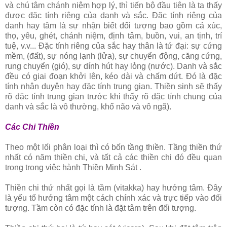
và chú tâm chánh niệm hợp lý, thì tiến bộ đầu tiên là ta thấy
được đặc tính riêng của danh và sắc. Ðặc tính riêng của
danh hay tâm là sự nhận biết đối tượng bao gồm cả xúc,
thọ, yêu, ghét, chánh niệm, định tâm, buồn, vui, an tịnh, trí
tuệ, v.v... Ðặc tính riêng của sắc hay thân là tứ đại: sự cứng
mềm, (đất), sự nóng lạnh (lửa), sự chuyển động, căng cứng,
rung chuyển (gió), sự dính hút hay lỏng (nước). Danh và sắc
đều có giai đoạn khởi lên, kéo dài và chấm dứt. Ðó là đặc
tính nhân duyên hay đặc tính trung gian. Thiền sinh sẽ thấy
rõ đặc tính trung gian trước khi thấy rõ đặc tính chung của
danh và sắc là vô thường, khổ não và vô ngã).
Các Chi Thiền
Theo một lối phân loại thì có bốn tầng thiền. Tầng thiền thứ
nhất có năm thiền chi, và tất cả các thiền chi đó đều quan
trọng trong việc hành Thiền Minh Sát .
Thiền chi thứ nhất gọi là tầm (vitakka) hay hướng tâm. Ðây
là yếu tố hướng tâm một cách chính xác và trực tiếp vào đối
tượng. Tầm còn có đặc tính là đặt tâm trên đối tượng.