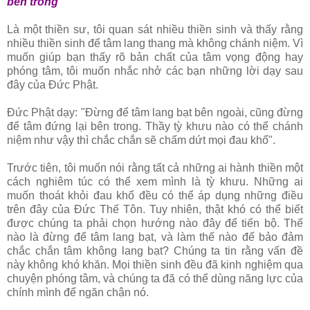
bên trong
Là một thiền sư, tôi quan sát nhiều thiền sinh và thấy rằng
nhiều thiền sinh để tâm lang thang mà không chánh niệm. Vì
muốn giúp bạn thấy rõ bản chất của tâm vọng động hay
phóng tâm, tôi muốn nhắc nhở các bạn những lời dạy sau
đây của Ðức Phật.
Ðức Phật dạy: "Ðừng để tâm lang bạt bên ngoài, cũng đừng
để tâm đứng lại bên trong. Thầy tỳ khưu nào có thể chánh
niệm như vậy thì chắc chắn sẽ chấm dứt mọi đau khổ".
Trước tiên, tôi muốn nói rằng tất cả những ai hành thiền một
cách nghiêm túc có thể xem mình là tỳ khưu. Những ai
muốn thoát khỏi đau khổ đều có thể áp dụng những điều
trên đây của Ðức Thế Tôn. Tuy nhiên, thật khó có thể biết
được chúng ta phải chọn hướng nào đây để tiến bộ. Thế
nào là đừng để tâm lang bạt, và làm thế nào để bảo đảm
chắc chắn tâm không lang bạt? Chúng ta tin rằng vấn đề
này không khó khăn. Mọi thiền sinh đều đã kinh nghiệm qua
chuyện phóng tâm, và chúng ta đã có thể dùng năng lực của
chính mình để ngăn chận nó.