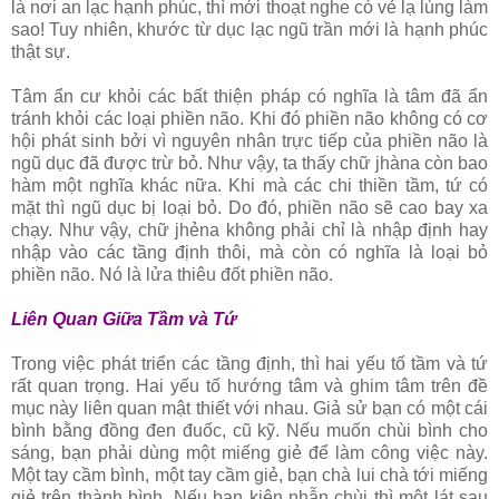
là nơi an lạc hạnh phúc, thì mới thoạt nghe có vẻ lạ lùng làm
sao! Tuy nhiên, khước từ dục lạc ngũ trần mới là hạnh phúc
thật sự.
Tâm ẩn cư khỏi các bất thiện pháp có nghĩa là tâm đã ẩn
tránh khỏi các loại phiền não. Khi đó phiền não không có cơ
hội phát sinh bởi vì nguyên nhân trực tiếp của phiền não là
ngũ dục đã được trừ bỏ. Như vậy, ta thấy chữ jhàna còn bao
hàm một nghĩa khác nữa. Khi mà các chi thiền tầm, tứ có
mặt thì ngũ dục bị loại bỏ. Do đó, phiền não sẽ cao bay xa
chạy. Như vậy, chữ jhẻna không phải chỉ là nhập định hay
nhập vào các tầng định thôi, mà còn có nghĩa là loại bỏ
phiền não. Nó là lửa thiêu đốt phiền não.
Liên Quan Giữa Tầm và Tứ
Trong việc phát triển các tầng định, thì hai yếu tố tầm và tứ
rất quan trọng. Hai yếu tố hướng tâm và ghim tâm trên đề
mục này liên quan mật thiết với nhau. Giả sử bạn có một cái
bình bằng đồng đen đuốc, cũ kỹ. Nếu muốn chùi bình cho
sáng, bạn phải dùng một miếng giẻ để làm công việc này.
Một tay cầm bình, một tay cầm giẻ, bạn chà lui chà tới miếng
giẻ trên thành bình. Nếu bạn kiên nhẫn chùi thì một lát sau