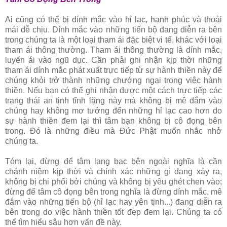
Ai cũng có thể bị dính mắc vào hỉ lạc, hạnh phúc và thoải
mái dễ chịu. Dính mắc vào những tiến bộ đang diễn ra bên
trong chúng ta là một loại tham ái đặc biệt vi tế, khác với loại
tham ái thông thường. Tham ái thông thường là dính mắc,
luyến ái vào ngũ dục. Cần phải ghi nhận kịp thời những
tham ái dính mắc phát xuất trực tiếp từ sự hành thiền này để
chúng khỏi trở thành những chướng ngại trong việc hành
thiền. Nếu bạn có thể ghi nhận được một cách trực tiếp các
trạng thái an tịnh tĩnh lặng này mà không bị mê đắm vào
chúng hay không mơ tưởng đến những hỉ lạc cao hơn do
sự hành thiền đem lại thì tâm bạn không bị cô đọng bên
trong. Ðó là những điều mà Ðức Phật muốn nhắc nhở
chúng ta.
Tóm lại, đừng để tâm lang bạc bên ngoài nghĩa là cần
chánh niệm kịp thời và chính xác những gì đang xảy ra,
không bị chi phối bởi chúng và không bị yêu ghét chen vào;
đừng để tâm cô đọng bên trong nghĩa là đừng dính mắc, mê
đắm vào những tiến bộ (hỉ lạc hay yên tịnh...) đang diễn ra
bên trong do việc hành thiền tốt đẹp đem lại. Chúng ta có
thể tìm hiểu sâu hơn vấn đề này.