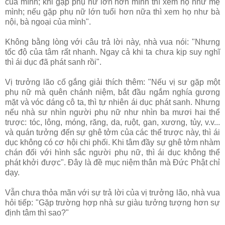
của mình; khi gặp phụ nữ lớn hơn mình thì xem họ như mẹ
mình; nếu gặp phụ nữ lớn tuổi hơn nữa thì xem họ như bà
nội, bà ngoại của mình".
Không bằng lòng với câu trả lời này, nhà vua nói: "Nhưng
tốc độ của tâm rất nhanh. Ngay cả khi ta chưa kịp suy nghĩ
thì ái dục đã phát sanh rồi".
Vị trưởng lão cố gắng giải thích thêm: "Nếu vị sư gặp một
phụ nữ mà quên chánh niệm, bắt đầu ngắm nghía gương
mặt và vóc dáng cô ta, thì tự nhiên ái dục phát sanh. Nhưng
nếu nhà sư nhìn người phụ nữ như nhìn ba mươi hai thể
trược: tóc, lông, móng, răng, da, ruột, gan, xương, tủy, v.v...
và quán tưởng đến sự ghê tởm của các thể trược này, thì ái
dục không có cơ hội chi phối. Khi tâm đầy sự ghê tởm nhàm
chán đối với hình sắc người phụ nữ, thì ái dục không thể
phát khởi được". Ðây là đề mục niệm thân mà Ðức Phật chỉ
dạy.
Vẫn chưa thỏa mãn với sự trả lời của vị trưởng lão, nhà vua
hỏi tiếp: "Gặp trường hợp nhà sư giàu tưởng tượng hơn sự
định tâm thì sao?"