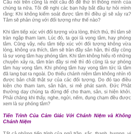
Câu nói trên cũng là một câu đố để thử trí thông minh của
chúng ta nữa. Tôi đề nghị các bạn hãy bắt đầu tự hỏi mình
rằng: Khi không kiểm soát được tâm thì điều gì sẽ xảy ra?
Tâm sẽ phản ứng với đối tượng như thế nào?
Khi tâm tiếp xúc với đối tượng vừa lòng, thích thú, thì tâm sẽ
tràn ngập tham lam. Lúc đó, ta gọi là vọng tâm, hay phóng
tâm. Cũng vậy, nếu tâm tiếp xúc với đối tượng không vừa
lòng, không ưa thích, tâm sẽ tràn đầy sân hận, thì đây cũng
là sự vọng tâm hay phóng tâm. Khi tâm không hiểu rõ những
chuyện xảy ra, tâm tràn đầy si mê thì đó cũng là sự phóng
tâm hay vọng tâm. Khi phóng tâm hay vọng tâm tức là tâm
đã lang bạt ra ngoài. Do thiếu chánh niệm tâm không nhìn rõ
được bản chất thật sự của các đối tượng. Do đó tạo điều
kiện cho tham lam, sân hận, si mê phát sanh. Ðức Phật
thường dạy chúng ta đừng để cho tham, sân, si hiện khởi.
Phải chăng khi thấy, nghe, ngửi, nếm, đụng chạm đều được
xem là sự phóng tâm?
Tiến Trình Của Cảm Giác Với Chánh Niệm và Không
Chánh Niệm
Tất cả những tiến trình của ngũ trần, sắc, thanh, hương, vị