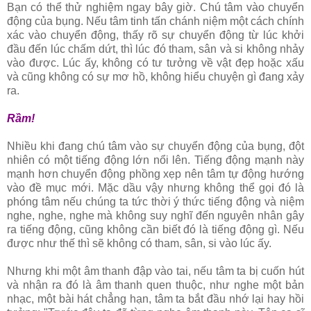
Bạn có thể thử nghiệm ngay bây giờ. Chú tâm vào chuyển
động của bụng. Nếu tâm tinh tấn chánh niệm một cách chính
xác vào chuyển động, thấy rõ sự chuyển động từ lúc khởi
đầu đến lúc chấm dứt, thì lúc đó tham, sân và si không nhảy
vào được. Lúc ấy, không có tư tưởng về vật đẹp hoặc xấu
và cũng không có sự mơ hồ, không hiểu chuyện gì đang xảy
ra.
Rầm!
Nhiều khi đang chú tâm vào sự chuyển động của bụng, đột
nhiên có một tiếng động lớn nổi lên. Tiếng động mạnh này
mạnh hơn chuyển động phồng xẹp nên tâm tự động hướng
vào đề mục mới. Mặc dầu vậy nhưng không thể gọi đó là
phóng tâm nếu chúng ta tức thời ý thức tiếng động và niệm
nghe, nghe, nghe mà không suy nghĩ đến nguyên nhân gây
ra tiếng động, cũng không cần biết đó là tiếng động gì. Nếu
được như thế thì sẽ không có tham, sân, si vào lúc ấy.
Nhưng khi một âm thanh đập vào tai, nếu tâm ta bị cuốn hút
và nhận ra đó là âm thanh quen thuộc, như nghe một bản
nhạc, một bài hát chẳng hạn, tâm ta bắt đầu nhớ lại hay hồi