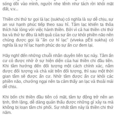
sóng dồi vào mình, người nhẹ tênh như tách rời khỏi mặt
đất, v.v...
Thiền chi thứ tư gọi là lạc (sukha) có nghĩa là sự dễ chịu, sự
an vui hạnh phúc tiếp theo sau hỉ. Tâm lạc khiến ta thỏa
thích hài lòng với việc hành thiền. Bởi vì cả hai thiền chi thứ
ba và thứ tư đều là kết quả của sự ẩn cư khỏi phiền não nên
chúng được gọi là "ẩn cư hỉ lạc" (viveka pÊti sukha) có
nghĩa là sự hỉ lạc hạnh phúc do sự ẩn cư đem lại.
Hãy nghĩ đến những chuỗi nhân duyên liên tục này. Tâm ẩn
cư có được nhờ ở sự hiện diện của hai thiền chi đầu tiên.
Khi tâm hướng đến đối tượng một cách chính xác, nắm
được đối tượng và chà xát trên đối tượng, thì sau một thời
gian tâm sẽ được ẩn cư. Nhờ tâm được ẩn cư khỏi các
phiền não, chướng ngại nên ta cảm thấy an lạc và thoải mái
dễ chịu.
Khi bốn chi thiền đầu tiên có mặt, tâm tự động trở nên an
tịnh, tĩnh lặng, dễ dàng quán thấu được những gì xảy ra mà
không bị loạn tâm chi phối. Sự nhất tâm này là thiền chi thứ
năm.