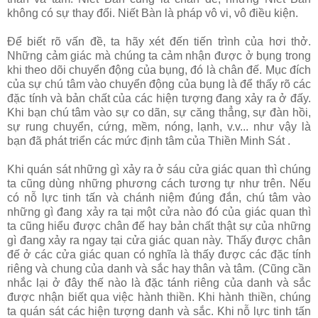
không có sự thay đổi. Niết Bàn là pháp vô vi, vô điều kiện.
Ðể biết rõ vấn đề, ta hãy xét đến tiến trình của hơi thở.
Những cảm giác mà chúng ta cảm nhận được ở bụng trong
khi theo dõi chuyển động của bụng, đó là chân đế. Mục đích
của sự chú tâm vào chuyển động của bụng là để thấy rõ các
đặc tính và bản chất của các hiện tượng đang xảy ra ở đấy.
Khi bạn chú tâm vào sự co dãn, sự căng thẳng, sự đàn hồi,
sự rung chuyển, cứng, mềm, nóng, lạnh, v.v... như vậy là
bạn đã phát triển các mức định tâm của Thiền Minh Sát .
Khi quán sát những gì xảy ra ở sáu cửa giác quan thì chúng
ta cũng dùng những phương cách tương tự như trên. Nếu
có nỗ lực tinh tấn và chánh niệm đúng đắn, chú tâm vào
những gì đang xảy ra tại một cửa nào đó của giác quan thì
ta cũng hiểu được chân đế hay bản chất thật sự của những
gì đang xảy ra ngay tại cửa giác quan này. Thấy được chân
đế ở các cửa giác quan có nghĩa là thấy được các đặc tính
riêng và chung của danh và sắc hay thân và tâm. (Cũng cần
nhắc lại ở đây thế nào là đặc tánh riêng của danh và sắc
được nhận biết qua việc hành thiền. Khi hành thiền, chúng
ta quán sát các hiện tượng danh và sắc. Khi nỗ lực tinh tấn