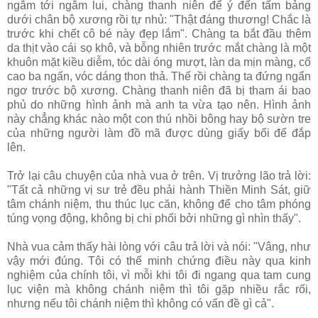
ngắm tới ngắm lui, chàng thanh niên để ý đến tấm bảng
dưới chân bộ xương rồi tự nhủ: "Thật đáng thương! Chắc là
trước khi chết cô bé này đẹp lắm". Chàng ta bắt đầu thêm
da thịt vào cái sọ khô, và bỗng nhiên trước mắt chàng là một
khuôn mặt kiều diễm, tóc dài óng mượt, làn da mịn màng, cổ
cao ba ngấn, vóc dáng thon thả. Thế rồi chàng ta đứng ngẩn
ngơ trước bộ xương. Chàng thanh niên đã bị tham ái bao
phủ do những hình ảnh mà anh ta vừa tạo nên. Hình ảnh
này chẳng khác nào một con thú nhồi bông hay bộ sườn tre
của những người làm đồ mã được dùng giấy bổi để đắp
lên.
Trở lại câu chuyện của nhà vua ở trên. Vị trưởng lão trả lời:
"Tất cả những vị sư trẻ đều phải hành Thiền Minh Sát, giữ
tâm chánh niệm, thu thúc lục căn, không để cho tâm phóng
túng vọng động, không bị chi phối bởi những gì nhìn thấy".
Nhà vua cảm thấy hài lòng với câu trả lời và nói: "Vâng, như
vậy mới đúng. Tôi có thể minh chứng điều này qua kinh
nghiệm của chính tôi, vì mỗi khi tôi đi ngang qua tam cung
lục viện mà không chánh niệm thì tôi gặp nhiều rắc rối,
nhưng nếu tôi chánh niệm thì không có vấn đề gì cả".