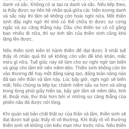
danh và sắc. Không có ai tạo ra danh và sắc. Nếu tiếp theo,
ta thấy được sự liên hệ nhân quả giữa các hiện tượng danh
và sắc này thì tâm sẽ không còn hoài nghi nữa. Một thiền
sinh đầy nghi ngờ thì khó có thể chữa trị được sự cứng
ngắc và sự căng thẳng này. Dầu cho thiền sư có cố gắng
bao nhiêu đi nữa, thì sự tinh tấn của thiền sinh cũng khó
tăng lên được.
Nếu thiền sinh kiên trì hành thiền để đạt được ít nhất tuệ
thấy rõ nhân quả thì sẽ không còn vấn đề khó khăn, mắc
mứu gì nữa. Tuệ giác này sẽ làm cho sự nghi ngờ tan biến
và giúp cho tâm trở nên mềm dẻo. Thiền sinh không còn tin
vào thượng đế hay một đấng sáng tạo, đấng toàn năng nào
đã tạo nên thân và tâm này. Lúc bấy giờ, nghi ngờ sẽ biến
mất. Nếu chúng ta tiếp tục chánh niệm sâu xa hơn và sống
trong từng phút giây hiện tại, bấy giờ tâm sẽ mềm dẻo, tinh
tế, thoải mái, thư thái hơn bởi vì những sự căng thẳng của
phiền não đã được nới lỏng.
Khi quán sát bản chất thật sự của thân và tâm, thiền sinh sẽ
đạt được tuệ giác thấy rõ vô thường. Khi thấy rõ vô thường
thiền sinh sẽ không còn kiêu mạn như trước nữa. Nếu thiền