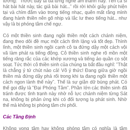
tưởng: "Trước đây ta đã từng nghe âm thanh này. Tên ca sĩ
hát bài hát này, tác giả bài hát..." rồi rời khỏi giây phút hiện
tại và chìm đắm vào trong tiếng nhạc, quên mất rằng mình
đang hành thiền nên gõ nhịp và lắc lư theo tiếng hát... như
vậy là bị phóng tâm chế ngự.
Có một thiền sinh đang ngồi thiền một cách chánh niệm,
đang theo dõi đề mục một cách tĩnh lặng và tốt đẹp. Thình
lình, một thiền sinh ngồi cạnh cô ta đứng dậy một cách vội
vã làm phát ra tiếng động. Cô thiền sinh nghe rõ mồn một
tiếng răng rắc của các khớp xương và tiếng áo quần cọ sột
soạt. Tức thời cô thiền sinh của chúng ta bắt đầu nghĩ: "Thật
là chẳng ý tứ chút nào cả! Vô ý thức! Ðang giữa giờ ngồi
thiền mà đứng dậy phá rối trong khi ta đang ngồi thiền một
cách ngon lành thế này". Thế là sự giận dữ bùng phát. Có
thể gọi đây là "Ðại Phóng Tâm". Phần lớn các thiền sinh đã
tránh được tình trạnh này nhờ nỗ lực chánh niệm từng Sát
na, không bị phản ứng khi có đối tượng lạ phát sinh. Nhờ
thế mà không bị phóng tâm chi phối.
Các Tầng Ðịnh
Không vọng tâm hay không phóng tâm có nghĩa là tâm