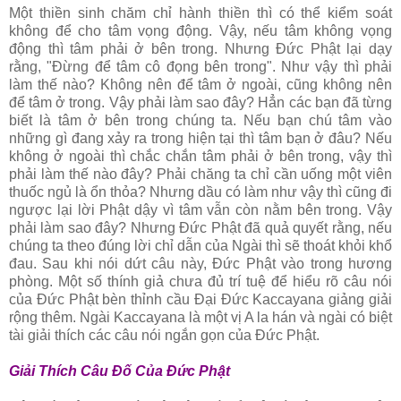
Một thiền sinh chăm chỉ hành thiền thì có thể kiểm soát
không để cho tâm vọng động. Vậy, nếu tâm không vọng
động thì tâm phải ở bên trong. Nhưng Ðức Phật lại dạy
rằng, "Ðừng để tâm cô đọng bên trong". Như vậy thì phải
làm thế nào? Không nên để tâm ở ngoài, cũng không nên
để tâm ở trong. Vậy phải làm sao đây? Hẳn các bạn đã từng
biết là tâm ở bên trong chúng ta. Nếu bạn chú tâm vào
những gì đang xảy ra trong hiện tại thì tâm bạn ở đâu? Nếu
không ở ngoài thì chắc chắn tâm phải ở bên trong, vậy thì
phải làm thế nào đây? Phải chăng ta chỉ cần uống một viên
thuốc ngủ là ổn thỏa? Nhưng dầu có làm như vậy thì cũng đi
ngược lại lời Phật dậy vì tâm vẫn còn nằm bên trong. Vậy
phải làm sao đây? Nhưng Ðức Phật đã quả quyết rằng, nếu
chúng ta theo đúng lời chỉ dẫn của Ngài thì sẽ thoát khỏi khổ
đau. Sau khi nói dứt câu này, Ðức Phật vào trong hương
phòng. Một số thính giả chưa đủ trí tuệ để hiểu rõ câu nói
của Ðức Phật bèn thỉnh cầu Ðại Ðức Kaccayana giảng giải
rộng thêm. Ngài Kaccayana là một vị A la hán và ngài có biệt
tài giải thích các câu nói ngắn gọn của Ðức Phật.
Giải Thích Câu Ðố Của Ðức Phật