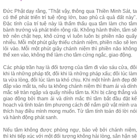
Ðức Phật dạy rằng, "Thật vậy, thông qua Thiền Minh Sát, ta
có thể phát triển trí tuệ rộng lớn, bao phủ cả quả đất này".
Ðặc tính của trí tuệ này là thẩm thấu qua tâm làm cho tâm
bành trướng và phát triển rộng rãi. Không hành thiền, tâm sẽ
trở nên chật hẹp, khô cứng vì luôn luôn bị phiền não quấy
nhiễu. Mỗi một phút giây thiếu chánh niệm, phiền não sẽ len
lỏi vào. Mỗi một phút giây chánh niệm thì phiền não không
thể xen vào, không thể làm cho tâm cứng ngắc, giao động.
Các pháp trần hay là đối tượng của tâm đi vào sáu cửa, đôi
khi là những pháp tốt, đôi khi là những pháp xấu; đôi lúc làm
ta vừa lòng, đôi lúc làm ta khó chịu. Khi một hình ảnh đẹp đẽ
đập vào mắt ta, nếu ta không chánh niệm thì tham ái và dính
mắc sẽ tràn ngập và quấy nhiễu tâm ta. Khi bị căng thẳng và
giao động bởi tham ái và dính mắc thì tâm bắt đầu đặt kế
hoạch và tính toán tìm phương cách để nắm giữ vật mình ưa
thích hay điều mình mong muốn. Từ tâm tính toán đó lời nói
và hành động phát sanh.
Nếu tâm không được phòng ngự, bảo vệ bởi chánh niệm,
thì khi tiếp xúc với một đối tượng không hài lòng, sân hận sẽ