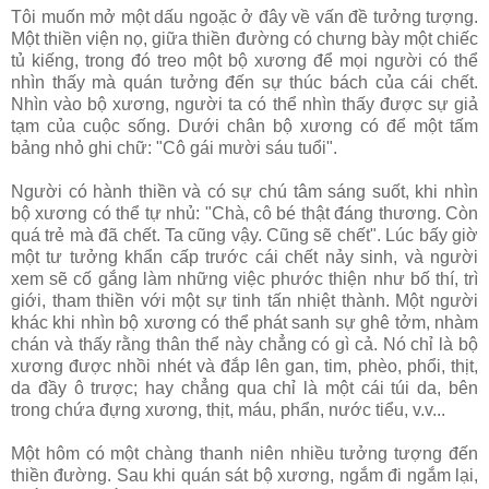
Tôi muốn mở một dấu ngoặc ở đây về vấn đề tưởng tượng.
Một thiền viện nọ, giữa thiền đường có chưng bày một chiếc
tủ kiếng, trong đó treo một bộ xương để mọi người có thể
nhìn thấy mà quán tưởng đến sự thúc bách của cái chết.
Nhìn vào bộ xương, người ta có thể nhìn thấy được sự giả
tạm của cuộc sống. Dưới chân bộ xương có để một tấm
bảng nhỏ ghi chữ: "Cô gái mười sáu tuổi".
Người có hành thiền và có sự chú tâm sáng suốt, khi nhìn
bộ xương có thể tự nhủ: "Chà, cô bé thật đáng thương. Còn
quá trẻ mà đã chết. Ta cũng vậy. Cũng sẽ chết". Lúc bấy giờ
một tư tưởng khẩn cấp trước cái chết nảy sinh, và người
xem sẽ cố gắng làm những việc phước thiện như bố thí, trì
giới, tham thiền với một sự tinh tấn nhiệt thành. Một người
khác khi nhìn bộ xương có thể phát sanh sự ghê tởm, nhàm
chán và thấy rằng thân thể này chẳng có gì cả. Nó chỉ là bộ
xương được nhồi nhét và đắp lên gan, tim, phèo, phổi, thịt,
da đầy ô trược; hay chẳng qua chỉ là một cái túi da, bên
trong chứa đựng xương, thịt, máu, phẩn, nước tiểu, v.v...
Một hôm có một chàng thanh niên nhiều tưởng tượng đến
thiền đường. Sau khi quán sát bộ xương, ngắm đi ngắm lại,