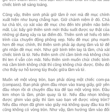
chiếc bình sẽ sáng loáng.
Cũng vậy, thiền sinh phải giữ tâm ở nơi mà đề mục chính
xuất hiện như bụng chẳng hạn. Giữ chánh niệm ở đó. Chà
lui chà tới, cọ xát vào đề mục cho đến khi phiền não biến
mất. Lúc bấy giờ thiền sinh mới thấu suốt được sự thật của
những gì đang xảy ra tại điểm đó. Thiền sinh sẽ hiểu rõ tiến
trình của chuyển động phồng xẹp. Nếu đề mục phụ mạnh
hơn đề mục chính, thì thiền sinh phải áp dụng tầm và tứ để
ghi nhận đề mục mới. Như giữ bình trên tay là tầm, chà xát
chiếc bình là tứ. Nếu thiền sinh chỉ cầm bình mà không chùi
thì ten rỉ vẫn còn mãi. Nếu thiền sinh muốn chùi chiếc bình
mà cầm bình không chặt thì cũng không chùi được. Ðiều đó
cho thấy sự hỗ tương tùy thuộc giữa tầm và tứ.
Muốn vẽ một vòng tròn, bạn phải dùng một chiếc com-pa
(compass). Bạn phải ghim đầu nhọn vào trang giấy, giữ yên
đầu nhọn rồi di chuyển đầu kia để tạo một vòng tròn. Ðầu
kim nhọn là tầm, phần quay là tứ. Nếu đầu nhọn không
được ghim vào giấy thì làm sao bạn vẽ được vòng tròn?
Nếu đầu nhọn đã ghim vào giấy mà không quay đầu kia thì
cũng không có vòng tròn. Như vậy, tầm hướng tâm vào đối