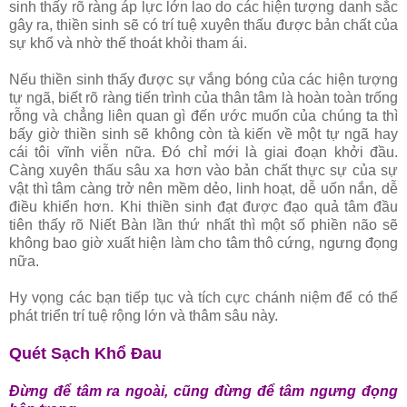
sinh thấy rõ ràng áp lực lớn lao do các hiện tượng danh sắc
gây ra, thiền sinh sẽ có trí tuệ xuyên thấu được bản chất của
sự khổ và nhờ thế thoát khỏi tham ái.
Nếu thiền sinh thấy được sự vắng bóng của các hiện tượng
tự ngã, biết rõ ràng tiến trình của thân tâm là hoàn toàn trống
rỗng và chẳng liên quan gì đến ước muốn của chúng ta thì
bấy giờ thiền sinh sẽ không còn tà kiến về một tự ngã hay
cái tôi vĩnh viễn nữa. Ðó chỉ mới là giai đoạn khởi đầu.
Càng xuyên thấu sâu xa hơn vào bản chất thực sự của sự
vật thì tâm càng trở nên mềm dẻo, linh hoạt, dễ uốn nắn, dễ
điều khiển hơn. Khi thiền sinh đạt được đạo quả tâm đầu
tiên thấy rõ Niết Bàn lần thứ nhất thì một số phiền não sẽ
không bao giờ xuất hiện làm cho tâm thô cứng, ngưng đọng
nữa.
Hy vọng các bạn tiếp tục và tích cực chánh niệm để có thể
phát triển trí tuệ rộng lớn và thâm sâu này.
Quét Sạch Khổ Ðau
Ðừng để tâm ra ngoài, cũng đừng để tâm ngưng đọng