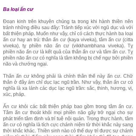
Ba loại ẩn cư
Ðoạn kinh trên khuyên chúng ta trong khi hành thiền nên
tránh những điều sau đây: Tránh tiếp xúc với ngũ dục và với
bất thiện pháp. Muốn như vậy, chỉ có cách thực hành ba loại
ẩn cư hay an trú: thân ẩn cư (kaya viveka), tâm ẩn cư (citta
viveka), tỵ phiền não ẩn cư (vikkhambhana viveka). Tỵ
phiền não ẩn cư là kết quả của thân ẩn cư và tâm ẩn cư. Tỵ
phiền não ẩn cư có nghĩa là tâm không bị chế ngự bởi phiền
não và chướng ngại.
Thân ẩn cư không phải là chính thân thể này ẩn cư. Chữ
thân ở đây ám chỉ dục lạc ngũ trần. Như vậy, thân ẩn cư có
nghĩa là xa lánh các dục lạc ngũ trần: sắc, thinh, hương, vị,
xúc, pháp.
Ẩn cư khỏi các bất thiện pháp bao gồm trong tâm ẩn cư.
Tâm ẩn cư thoát khỏi mọi phiền não gây trở ngại cho sự
phát triển tâm định và trí tuệ nội quán. Trong thực hành, tâm
ẩn cư có nghĩa là tích cực chánh niệm từ thời khắc này sang
thời khắc khác. Thiền sinh nào có thể duy trì được sự chánh