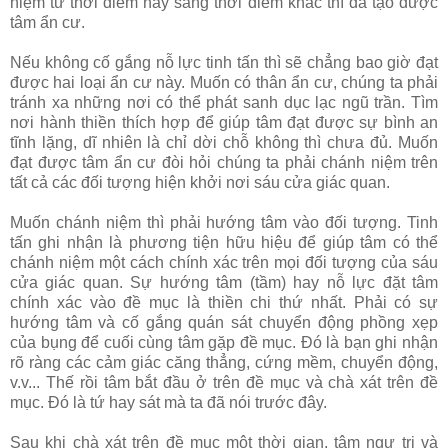
niệm từ thời điểm này sang thời điểm khác thì đã tạo được
tâm ẩn cư.
Nếu không cố gắng nỗ lực tinh tấn thì sẽ chẳng bao giờ đạt
được hai loại ẩn cư này. Muốn có thân ẩn cư, chúng ta phải
tránh xa những nơi có thể phát sanh dục lạc ngũ trần. Tìm
nơi hành thiền thích hợp để giúp tâm đạt được sự bình an
tĩnh lặng, dĩ nhiên là chỉ dời chỗ không thì chưa đủ. Muốn
đạt được tâm ẩn cư đòi hỏi chúng ta phải chánh niệm trên
tất cả các đối tượng hiện khởi nơi sáu cửa giác quan.
Muốn chánh niệm thì phải hướng tâm vào đối tượng. Tinh
tấn ghi nhận là phương tiện hữu hiệu để giúp tâm có thể
chánh niệm một cách chính xác trên mọi đối tượng của sáu
cửa giác quan. Sự hướng tâm (tầm) hay nỗ lực đặt tâm
chính xác vào đề mục là thiền chi thứ nhất. Phải có sự
hướng tâm và cố gắng quán sát chuyển động phồng xẹp
của bụng để cuối cùng tâm gặp đề mục. Ðó là bạn ghi nhận
rõ ràng các cảm giác căng thẳng, cứng mềm, chuyển động,
v.v... Thế rồi tâm bắt đầu ở trên đề mục và chà xát trên đề
mục. Ðó là tứ hay sát mà ta đã nói trước đây.
Sau khi chà xát trên đề mục một thời gian, tâm ngự trị và