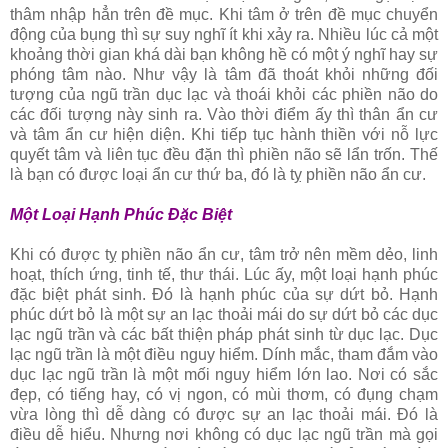
thâm nhập hẳn trên đề mục. Khi tâm ở trên đề mục chuyển
động của bụng thì sự suy nghĩ ít khi xảy ra. Nhiều lúc cả một
khoảng thời gian khá dài bạn không hề có một ý nghĩ hay sự
phóng tâm nào. Như vậy là tâm đã thoát khỏi những đối
tượng của ngũ trần dục lạc và thoái khỏi các phiền não do
các đối tượng này sinh ra. Vào thời điểm ấy thì thân ẩn cư
và tâm ẩn cư hiện diện. Khi tiếp tục hành thiền với nỗ lực
quyết tâm và liên tục đều đặn thì phiền não sẽ lẩn trốn. Thế
là bạn có được loại ẩn cư thứ ba, đó là tỵ phiền não ẩn cư.
Một Loại Hạnh Phúc Ðặc Biệt
Khi có được tỵ phiền não ẩn cư, tâm trở nên mềm dẻo, linh
hoạt, thích ứng, tinh tế, thư thái. Lúc ấy, một loại hạnh phúc
đặc biệt phát sinh. Ðó là hạnh phúc của sự dứt bỏ. Hạnh
phúc dứt bỏ là một sự an lạc thoải mái do sự dứt bỏ các dục
lạc ngũ trần và các bất thiện pháp phát sinh từ dục lạc. Dục
lạc ngũ trần là một điều nguy hiểm. Dính mắc, tham đắm vào
dục lạc ngũ trần là một mối nguy hiểm lớn lao. Nơi có sắc
đẹp, có tiếng hay, có vị ngon, có mùi thơm, có đụng chạm
vừa lòng thì dễ dàng có được sự an lạc thoải mái. Ðó là
điều dễ hiểu. Nhưng nơi không có dục lạc ngũ trần mà gọi