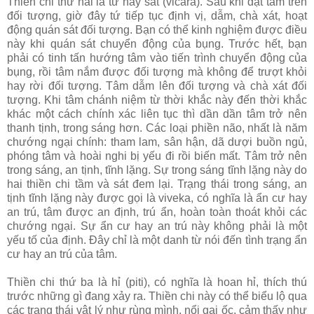
Thiền chi thứ hai là tứ hay sát (vicara). Sau khi đặt tâm trên
đối tượng, giờ đây tứ tiếp tục định vị, dẫm, chà xát, hoạt
động quán sát đối tượng. Bạn có thể kinh nghiệm được điều
này khi quán sát chuyển động của bụng. Trước hết, bạn
phải có tinh tấn hướng tâm vào tiến trình chuyển động của
bụng, rồi tâm nắm được đối tượng mà không để trượt khỏi
hay rời đối tượng. Tâm dẫm lên đối tượng và chà xát đối
tượng. Khi tâm chánh niệm từ thời khắc này đến thời khắc
khác một cách chính xác liên tục thì dần dần tâm trở nên
thanh tịnh, trong sáng hơn. Các loại phiền não, nhất là năm
chướng ngại chính: tham lam, sân hận, dã dượi buồn ngủ,
phóng tâm và hoài nghi bị yếu đi rồi biến mất. Tâm trở nên
trong sáng, an tịnh, tĩnh lặng. Sự trong sáng tĩnh lặng này do
hai thiền chi tầm và sát đem lại. Trạng thái trong sáng, an
tịnh tĩnh lặng này được gọi là viveka, có nghĩa là ẩn cư hay
an trú, tâm được an định, trú ẩn, hoàn toàn thoát khỏi các
chướng ngại. Sự ẩn cư hay an trú này không phải là một
yếu tố của định. Ðây chỉ là một danh từ nói đến tình trạng ẩn
cư hay an trú của tâm.
Thiền chi thứ ba là hỉ (piti), có nghĩa là hoan hỉ, thích thú
trước những gì đang xảy ra. Thiền chi này có thể biểu lộ qua
các trạng thái vật lý như rùng mình, nổi gai ốc, cảm thấy như