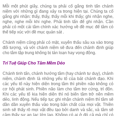
Mỗi một phút giây, chúng ta phải cố gắng tinh tấn chánh
niệm với những gì đang xảy ra trong hiện tại. Chúng ta cố
gắng ghi nhận: thấy, thấy, thấy mỗi khi thấy; ghi nhận nghe,
nghe, nghe mỗi khi nghe. Phải tinh tấn để ghi nhận. Cần
phải có một cái tâm chính xác hướng về đề mục để tâm có
thể tiếp xúc với đề mục quán sát .
Chánh niệm cũng phải có mặt, xuyên thấu sâu xa vào trong
đối tượng, và với chánh niệm sẽ đưa đến chánh định giúp
cho tâm tập trung không bị tán loạn hay vọng động.
Trí Tuệ Giúp Cho Tâm Mềm Dẻo
Chánh tinh tấn, chánh hướng tâm (hay chánh tư duy), chánh
niệm, chánh định là những yếu tố của bát chánh đạo. Khi
các yếu tố này hiện diện trong tâm thì phiền não không có
cơ hội phát sinh. Phiền não làm cho tâm trơ cứng, trì độn.
Khi các yếu tố kia hiện diện thì nó biến tâm trở nên mềm
dẻo, linh động. Nếu tiếp tục ghi nhận chánh niệm thì tâm sẽ
dần dần xuyên thấu vào trong bản chất của mọi vật. Thiền
sinh sẽ thấy rõ mọi vật đều tạo bởi danh và sắc, và tâm sẽ
cảm thấy sự an lạc lớn lao. Không có ai ở đó cả mà chỉ có