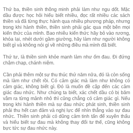
Thứ ba, thiền sinh thông minh phải làm như ngu dốt. Mặc
dầu được học hỏi hiểu biết nhiều, đọc rất nhiều các sách
thiền và đã từng thực hành qua nhiều phương pháp, nhưng
trong khi hành thiền, thiền sinh phải gác qua một bên mọi
kiến thức của mình. Bao nhiêu kiến thức hãy bỏ vào rương,
khóa lại, nhét dưới gầm giường, hãy làm như người không
biết gì và không nói gì về những điều mà mình đã biết.
Thứ tư, là thiền sinh khỏe mạnh làm như ốm đau. Ði đứng
chậm chạp, chánh niệm.
Cần phải thêm một sự thu thúc thứ năm nữa, đó là còn sống
mà làm như chết rồi. Có cảm giác mà làm như không có
cảm giác, không biết gì. Ðó là muốn đề cập đến các cảm
giác đau nhức. Như chúng ta biết, xác chết dầu có bị băm
vằm ra từng mảnh nhỏ thì cũng chẳng có cảm giác gì. Nếu
trong khi hành thiền mà sự đau nhức phát sinh, thiền sinh
phải thu hết can đảm và nghị lực để nhìn thẳng vào sự đau
nhức. Thiền sinh phải có dũng cảm tinh tấn để xuyên thấu
và hiểu biết sự đau mà không thay đổi tư thế, cũng không
bực tức sự đau nhức này.