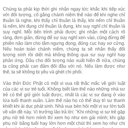
Chúng ta phải kịp thời ghi nhận ngay tức khắc khi tiếp xúc
với đối tượng, cố gắng chánh niệm thế nào để khi nghe chỉ
thuần là nghe, khi thấy chỉ thuần là thấy, khi nếm chỉ thuần
là nếm, khi đụng chỉ thuần là đụng, khi suy nghĩ chỉ thuần là
suy nghĩ. Mỗi tiến trình phải được ghi nhận một cách rõ
ràng, đơn giản, đừng để sự suy nghĩ xen vào, cũng đừng để
phiền não làm cho tâm ngưng đọng, đóng cục hay xơ cứng.
Nếu hoàn toàn chánh niệm, chúng ta sẽ nhận thấy đối
tượng sinh rồi diệt mà không thông qua sự suy nghĩ hay
phản ứng. Dầu cho đối tượng nào xuất hiện đi nữa, chúng
ta cũng phải can đảm đối đầu với nó. Nếu làm được như
thế, ta sẽ không bị yêu và ghét chi phối.
Vào thời Ðức Phật có một vị vua rất thắc mắc về giới luật
của các vị sư trẻ tuổi. Không biết làm thế nào những nhà sư
trẻ có thể giữ giới luật được, nhất là các vị sư đang ở vào
lứa tuổi thanh xuân. Làm thế nào họ có thể duy trì sự thanh
khiết khi ái dục phát sinh. Nhà vua bèn hỏi một vị sư lớn tuổi
về vấn đề này. Vị trưởng lão trả lời: "Khi những vị sư trẻ gặp
phụ nữ trẻ hơn mình thì xem họ như em gái mình; khi gặp
phụ nữ bằng tuổi hay lớn hơn một chút thì xem họ như chị