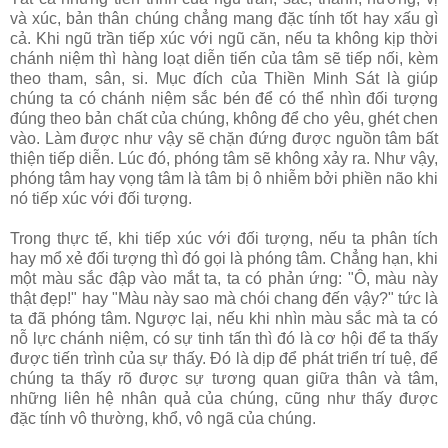
và xúc, bản thân chúng chẳng mang đặc tính tốt hay xấu gì
cả. Khi ngũ trần tiếp xúc với ngũ căn, nếu ta không kịp thời
chánh niệm thì hàng loạt diễn tiến của tâm sẽ tiếp nối, kèm
theo tham, sân, si. Mục đích của Thiền Minh Sát là giúp
chúng ta có chánh niệm sắc bén để có thể nhìn đối tượng
đúng theo bản chất của chúng, không để cho yêu, ghét chen
vào. Làm được như vậy sẽ chặn đứng được nguồn tâm bất
thiện tiếp diễn. Lúc đó, phóng tâm sẽ không xảy ra. Như vậy,
phóng tâm hay vọng tâm là tâm bị ô nhiễm bởi phiền não khi
nó tiếp xúc với đối tượng.
Trong thực tế, khi tiếp xúc với đối tượng, nếu ta phân tích
hay mổ xẻ đối tượng thì đó gọi là phóng tâm. Chẳng hạn, khi
một màu sắc đập vào mắt ta, ta có phản ứng: "Ô, màu này
thật đẹp!" hay "Màu này sao mà chói chang đến vậy?" tức là
ta đã phóng tâm. Ngược lại, nếu khi nhìn màu sắc mà ta có
nỗ lực chánh niệm, có sự tinh tấn thì đó là cơ hội để ta thấy
được tiến trình của sự thấy. Ðó là dịp để phát triển trí tuệ, để
chúng ta thấy rõ được sự tương quan giữa thân và tâm,
những liên hệ nhân quả của chúng, cũng như thấy được
đặc tính vô thường, khổ, vô ngã của chúng.