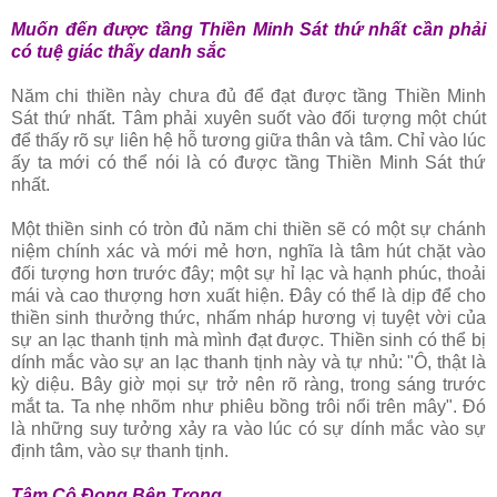
Muốn đến được tầng Thiền Minh Sát thứ nhất cần phải
có tuệ giác thấy danh sắc
Năm chi thiền này chưa đủ để đạt được tầng Thiền Minh
Sát thứ nhất. Tâm phải xuyên suốt vào đối tượng một chút
để thấy rõ sự liên hệ hỗ tương giữa thân và tâm. Chỉ vào lúc
ấy ta mới có thể nói là có được tầng Thiền Minh Sát thứ
nhất.
Một thiền sinh có tròn đủ năm chi thiền sẽ có một sự chánh
niệm chính xác và mới mẻ hơn, nghĩa là tâm hút chặt vào
đối tượng hơn trước đây; một sự hỉ lạc và hạnh phúc, thoải
mái và cao thượng hơn xuất hiện. Ðây có thể là dịp để cho
thiền sinh thưởng thức, nhấm nháp hương vị tuyệt vời của
sự an lạc thanh tịnh mà mình đạt được. Thiền sinh có thể bị
dính mắc vào sự an lạc thanh tịnh này và tự nhủ: "Ô, thật là
kỳ diệu. Bây giờ mọi sự trở nên rõ ràng, trong sáng trước
mắt ta. Ta nhẹ nhõm như phiêu bồng trôi nổi trên mây". Ðó
là những suy tưởng xảy ra vào lúc có sự dính mắc vào sự
định tâm, vào sự thanh tịnh.
Tâm Cô Ðọng Bên Trong