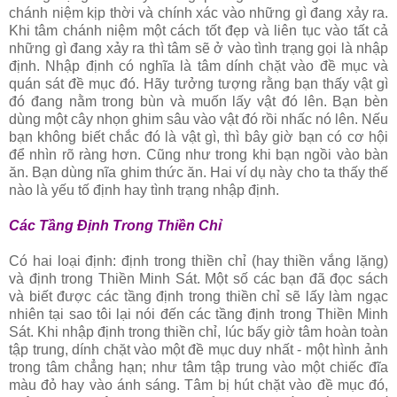
chánh niệm kịp thời và chính xác vào những gì đang xảy ra.
Khi tâm chánh niệm một cách tốt đẹp và liên tục vào tất cả
những gì đang xảy ra thì tâm sẽ ở vào tình trạng gọi là nhập
định. Nhập định có nghĩa là tâm dính chặt vào đề mục và
quán sát đề mục đó. Hãy tưởng tượng rằng bạn thấy vật gì
đó đang nằm trong bùn và muốn lấy vật đó lên. Bạn bèn
dùng một cây nhọn ghim sâu vào vật đó rồi nhấc nó lên. Nếu
bạn không biết chắc đó là vật gì, thì bây giờ bạn có cơ hội
để nhìn rõ ràng hơn. Cũng như trong khi bạn ngồi vào bàn
ăn. Bạn dùng nĩa ghim thức ăn. Hai ví dụ này cho ta thấy thế
nào là yếu tố định hay tình trạng nhập định.
Các Tầng Ðịnh Trong Thiền Chỉ
Có hai loại định: định trong thiền chỉ (hay thiền vắng lặng)
và định trong Thiền Minh Sát. Một số các bạn đã đọc sách
và biết được các tầng định trong thiền chỉ sẽ lấy làm ngạc
nhiên tại sao tôi lại nói đến các tầng định trong Thiền Minh
Sát. Khi nhập định trong thiền chỉ, lúc bấy giờ tâm hoàn toàn
tập trung, dính chặt vào một đề mục duy nhất - một hình ảnh
trong tâm chẳng hạn; như tâm tập trung vào một chiếc đĩa
màu đỏ hay vào ánh sáng. Tâm bị hút chặt vào đề mục đó,