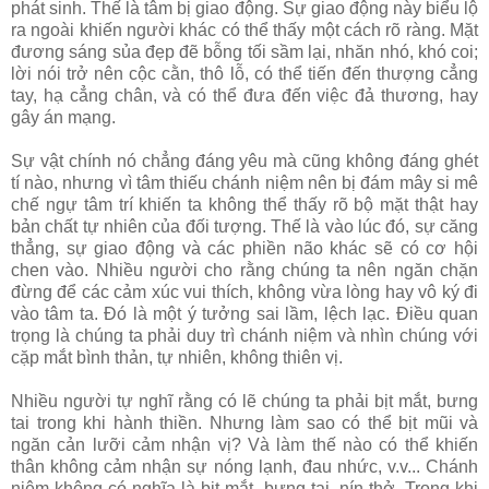
phát sinh. Thế là tâm bị giao động. Sự giao động này biểu lộ
ra ngoài khiến người khác có thể thấy một cách rõ ràng. Mặt
đương sáng sủa đẹp đẽ bỗng tối sầm lại, nhăn nhó, khó coi;
lời nói trở nên cộc cằn, thô lỗ, có thể tiến đến thượng cẳng
tay, hạ cẳng chân, và có thể đưa đến việc đả thương, hay
gây án mạng.
Sự vật chính nó chẳng đáng yêu mà cũng không đáng ghét
tí nào, nhưng vì tâm thiếu chánh niệm nên bị đám mây si mê
chế ngự tâm trí khiến ta không thể thấy rõ bộ mặt thật hay
bản chất tự nhiên của đối tượng. Thế là vào lúc đó, sự căng
thẳng, sự giao động và các phiền não khác sẽ có cơ hội
chen vào. Nhiều người cho rằng chúng ta nên ngăn chặn
đừng để các cảm xúc vui thích, không vừa lòng hay vô ký đi
vào tâm ta. Ðó là một ý tưởng sai lầm, lệch lạc. Ðiều quan
trọng là chúng ta phải duy trì chánh niệm và nhìn chúng với
cặp mắt bình thản, tự nhiên, không thiên vị.
Nhiều người tự nghĩ rằng có lẽ chúng ta phải bịt mắt, bưng
tai trong khi hành thiền. Nhưng làm sao có thể bịt mũi và
ngăn cản lưỡi cảm nhận vị? Và làm thế nào có thể khiến
thân không cảm nhận sự nóng lạnh, đau nhức, v.v... Chánh
niệm không có nghĩa là bịt mắt, bưng tai, nín thở. Trong khi