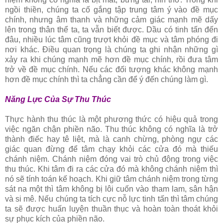
ngồi thiền, chúng ta cố gắng tập trung tâm ý vào đề mục
chính, nhưng âm thanh và những cảm giác mạnh mẽ dấy
lên trong thân thể ta, ta vẫn biết được. Dầu có tinh tấn đến
đâu, nhiều lúc tâm cũng trượt khỏi đề mục và tâm phóng đi
nơi khác. Ðiều quan trọng là chúng ta ghi nhận những gì
xảy ra khi chúng mạnh mẽ hơn đề mục chính, rồi đưa tâm
trở về đề mục chính. Nếu các đối tượng khác không mạnh
hơn đề mục chính thì ta chẳng cần để ý đến chúng làm gì.
Năng Lực Của Sự Thu Thúc
Thực hành thu thúc là một phương thức có hiệu quả trong
việc ngăn chận phiền não. Thu thúc không có nghĩa là trở
thành điếc hay tê liệt, mà là canh chừng, phòng ngự các
giác quan đừng để tâm chạy khỏi các cửa đó mà thiếu
chánh niệm. Chánh niệm đóng vai trò chủ động trong việc
thu thúc. Khi tâm đi ra các cửa đó mà không chánh niệm thì
nó sẽ tính toán kế hoạch. Khi giữ tâm chánh niệm trong từng
sát na một thì tâm không bị lôi cuốn vào tham lam, sân hận
và si mê. Nếu chúng ta tích cực nỗ lực tinh tấn thì tâm chúng
ta sẽ được huấn luyện thuần thục và hoàn toàn thoát khỏi
sự phục kích của phiền não.