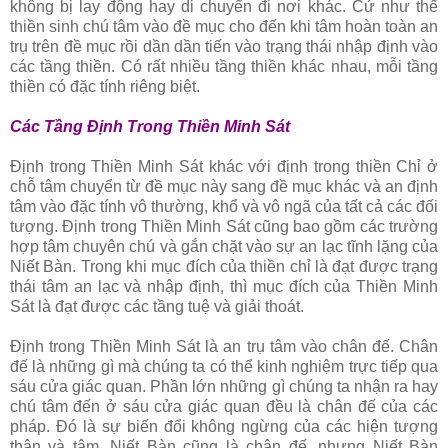
không bị lay động hay di chuyển đi nơi khác. Cứ như thế
thiền sinh chú tâm vào đề mục cho đến khi tâm hoàn toàn an
trụ trên đề mục rồi dần dần tiến vào trạng thái nhập định vào
các tầng thiền. Có rất nhiều tầng thiền khác nhau, mỗi tầng
thiền có đặc tính riêng biệt.
Các Tầng Ðịnh Trong Thiền Minh Sát
Ðịnh trong Thiền Minh Sát khác với định trong thiền Chỉ ở
chỗ tâm chuyển từ đề mục này sang đề mục khác và an định
tâm vào đặc tính vô thường, khổ và vô ngã của tất cả các đối
tượng. Ðịnh trong Thiền Minh Sát cũng bao gồm các trường
hợp tâm chuyên chú và gắn chặt vào sự an lạc tĩnh lặng của
Niết Bàn. Trong khi mục đích của thiền chỉ là đạt được trạng
thái tâm an lạc và nhập định, thì mục đích của Thiền Minh
Sát là đạt được các tầng tuệ và giải thoát.
Ðịnh trong Thiền Minh Sát là an trụ tâm vào chân đế. Chân
đế là những gì mà chúng ta có thể kinh nghiệm trực tiếp qua
sáu cửa giác quan. Phần lớn những gì chúng ta nhận ra hay
chú tâm đến ở sáu cửa giác quan đều là chân đế của các
pháp. Ðó là sự biến đổi không ngừng của các hiện tượng
thân và tâm. Niết Bàn cũng là chân đế, nhưng Niết Bàn