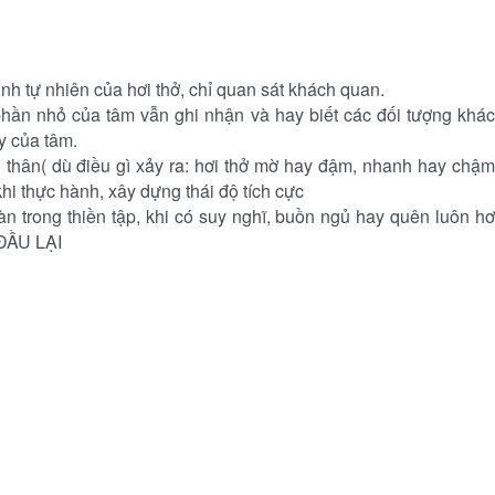
nh tự nhiên của hơi thở, chỉ quan sát khách quan.
 phần nhỏ của tâm vẫn ghi nhận và hay biết các đối tượng khác
y của tâm.
n thân( dù điều gì xảy ra: hơi thở mờ hay đậm, nhanh hay chậm
hi thực hành, xây dựng thái độ tích cực
 trong thiền tập, khi có suy nghĩ, buồn ngủ hay quên luôn hơ
 ĐẦU LẠI