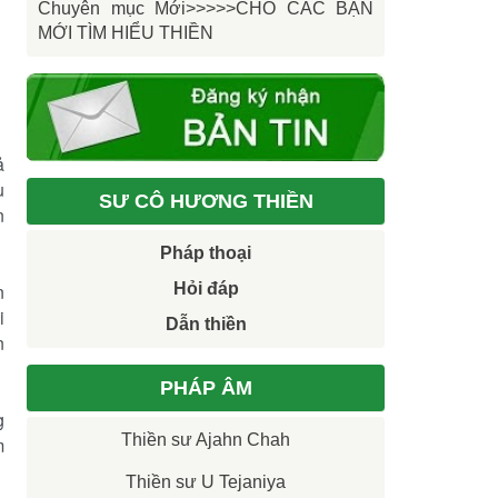
Chuyên mục Mới>>>>>CHO CÁC BẠN
MỚI TÌM HIỂU THIỀN
ả
u
SƯ CÔ HƯƠNG THIỀN
n
Pháp thoại
n
Hỏi đáp
i
Dẫn thiền
n
PHÁP ÂM
g
Thiền sư Ajahn Chah
m
Thiền sư U Tejaniya