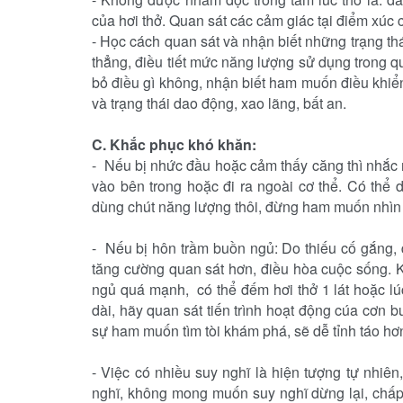
của hơi thở. Quan sát các cảm giác tại điểm xúc
-
Học cách quan sát và nhận biết những trạng thái
thẳng, điều tiết mức năng lượng sử dụng trong q
bỏ điều gì không, nhận biết ham muốn điều khiển 
và trạng thái dao động, xao lãng, bất an.
C.
Khắc phục khó khăn:
-
Nếu bị nhức đầu hoặc cảm thấy căng thì nhắc m
vào bên trong hoặc đi ra ngoài cơ thể. Có thể
dùng chút năng lượng thôi, đừng ham muốn nhìn t
-
Nếu bị hôn trầm buồn ngủ: Do thiếu cố gắng, d
tăng cường quan sát hơn, điều hòa cuộc sống. 
ngủ quá mạnh, có thể đếm hơi thở 1 lát hoặc lúc
dài, hãy quan sát tiến trình hoạt động cúa cơn 
sự ham muốn tìm tòi khám phá, sẽ dễ tỉnh táo hơn
-
Việc có nhiều suy nghĩ là hiện tượng tự nhiên,
nghĩ, không mong muốn suy nghĩ dừng lại, chấp 