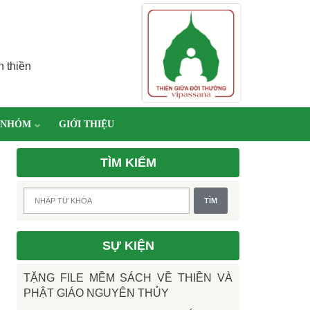
h thiền
 NHÓM
GIỚI THIỆU
TÌM KIẾM
SỰ KIỆN
TẶNG FILE MỀM SÁCH VỀ THIỀN VÀ
PHẬT GIÁO NGUYÊN THỦY