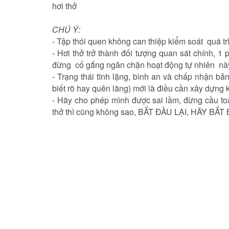
hơi thở
CHÚ Ý:
-
Tập thói quen không can thiệp kiểm soát quá trì
-
Hơi thở trở thành đối tượng quan sát chính, 1
đừng cố gắng ngăn chặn hoạt động tự nhiên nà
-
Trạng thái tĩnh lặng, bình an và chấp nhận bả
biết rõ hay quên lãng) mới là điều cần xây dựng k
-
Hãy cho phép mình được sai lầm, đừng cầu toàn
thở thì cũng không sao, BẮT ĐẦU LẠI, HÃY BẮT