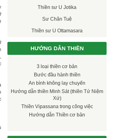
y
Thiền sư U Jotika
ở
Sư Chân Tuệ
ẹ
Thiền sư U Ottamasara
ở
HƯỚNG DẪN THIỀN
n
,
c
3 loại thiền cơ bản
Bước đầu hành thiền
An bình không lay chuyển
à
o
Hướng dẫn thiền Minh Sát (thiền Tứ Niệm
c
Xứ)
Thiền Vipassana trong công việc
Hướng dẫn Thiền cơ bản
u