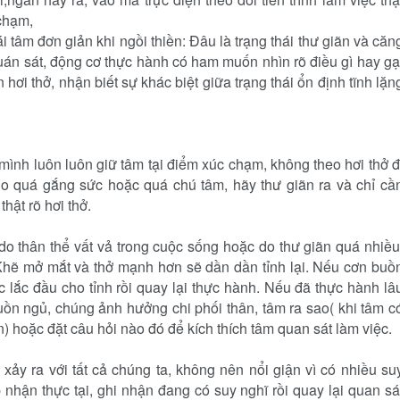
 chạm,
 tâm đơn giản khi ngồi thiền: Đâu là trạng thái thư giãn và căn
uán sát, động cơ thực hành có ham muốn nhìn rõ điều gì hay gạ
hơi thở, nhận biết sự khác biệt giữa trạng thái ổn định tĩnh lặn
ình luôn luôn giữ tâm tại điểm xúc chạm, không theo hơi thở đ
 do quá gắng sức hoặc quá chú tâm, hãy thư giãn ra và chỉ cầ
hật rõ hơi thở.
o thân thể vất vả trong cuộc sống hoặc do thư giãn quá nhiều
Khẽ mở mắt và thở mạnh hơn sẽ dần dần tỉnh lại. Nếu cơn buồ
 lắc đầu cho tỉnh rồi quay lại thực hành. Nếu đã thực hành lâ
buồn ngủ, chúng ảnh hưởng chi phối thân, tâm ra sao( khi tâm c
) hoặc đặt câu hỏi nào đó để kích thích tâm quan sát làm việc.
 xảy ra với tất cả chúng ta, không nên nổi giận vì có nhiều su
nhận thực tại, ghi nhận đang có suy nghĩ rồi quay lại quan sá