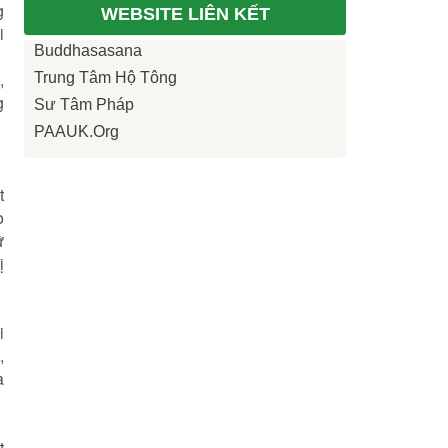
g
WEBSITE LIÊN KẾT
i
Buddhasasana
,
Trung Tâm Hộ Tông
g
Sư Tâm Pháp
PAAUK.org
t
o
ữ
ị
i
,
a
t