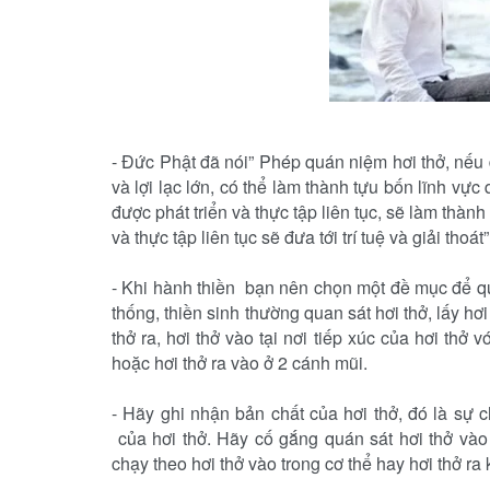
-
Đức Phật đã nói” Phép quán niệm hơi thở, nếu đ
và lợi lạc lớn, có thể làm thành tựu bốn lĩnh v
được phát triển và thực tập liên tục, sẽ làm thàn
và thực tập liên tục sẽ đưa tới trí tuệ và giải thoát”
-
Khi hành thiền bạn nên chọn một đề mục để qu
thống, thiền sinh thường quan sát hơi thở, lấy hơ
thở ra, hơi thở vào tại nơi tiếp xúc của hơi thở
hoặc hơi thở ra vào ở 2 cánh mũi.
-
Hãy ghi nhận bản chất của hơi thở, đó là sự
của hơi thở. Hãy cố gắng quán sát hơi thở vào
chạy theo hơi thở vào trong cơ thể hay hơi thở ra 