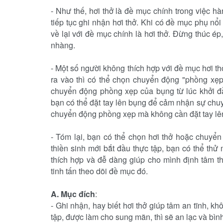
-
Như thế, hơi thở là đề mục chính trong việc h
tiếp tục ghi nhận hơi thở. Khi có đề mục phụ nổi
về lại với đề mục chính là hơi thở. Ðừng thúc é
nhàng.
-
Một số người không thích hợp với đề mục hơi th
ra vào thì có thể chọn chuyển động "phồng xẹ
chuyển động phồng xẹp của bụng từ lúc khởi đ
bạn có thể đặt tay lên bụng để cảm nhận sự chuy
chuyển động phồng xẹp mà không cần đặt tay lê
- Tóm lại, bạn có thể chọn hơi thở hoặc chuyể
thiền sinh mới bắt đầu thực tập, bạn có thể t
thích hợp và đễ dàng giúp cho mình định tâm t
tinh tấn theo dõi đề mục đó.
A.
Mục đích
:
-
Ghi nhận, hay biết hơi thở giúp tâm an tĩnh, k
tập, được làm cho sung mãn, thì sẽ an lạc và bình