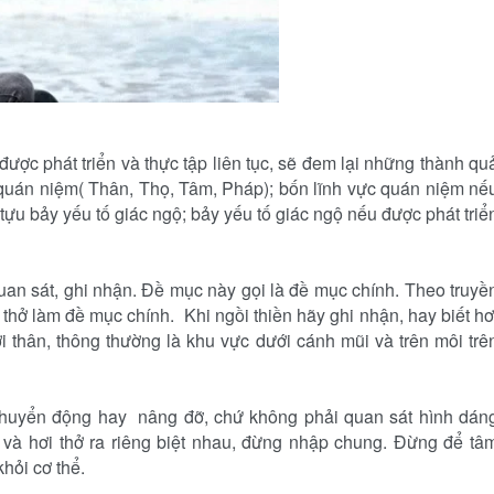
ược phát triển và thực tập liên tục, sẽ đem lại những thành qu
ực quán niệm( Thân, Thọ, Tâm, Pháp); bốn lĩnh vực quán niệm nế
h tựu bảy yếu tố giác ngộ; bảy yếu tố giác ngộ nếu được phát triể
an sát, ghi nhận. Ðề mục này gọi là đề mục chính. Theo truyề
i thở làm đề mục chính. Khi ngồi thiền hãy ghi nhận, hay biết hơ
 với thân, thông thường là khu vực dưới cánh mũi và trên môi trê
 chuyển động hay nâng đỡ, chứ không phải quan sát hình dán
 và hơi thở ra riêng biệt nhau, đừng nhập chung. Ðừng để tâ
khỏi cơ thể.