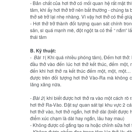
-
Bản chất của hơi thở có mối quan hệ rất mật thi
tâm, khi ấy hơi thở trở nên bất thường - chúng t
thở sẽ trở lại nhẹ nhàng. Vì vậy hơi thở có thể gi
-
Hơi thở trở thành đối tượng quan sát chính tro
sân, si quá mạnh mẽ, đột ngột ta có thể “ nắm” l
thái tâm
B.
Kỹ thuật:
-
Bài 1
( Khi quá nhiều phóng tâm), Đếm hơi thở:
đầu thở vào đến lúc hơi thở kết thúc, đếm một, m
đến khi hơi thở ra kết thúc đếm một, một, một
được trên đối tượng hơi thở Vào-Ra mà không c
lăng xăng nữa.
-
Bài 2
( khi biết được hơi thở ra vào một cách rõ 
hơi thở Ra-Vào. Đặt sự quan sát tại khu vực 2 cá
hơi thở vào, hơi thở ngắn, hơi thở dài (biết được
điểm xúc chạm là dài hay ngắn, lâu hay mau)
-
Không được cố gắng tạo ra hoặc chỉnh sửa hơi 
-
Không được nhẩm đọc trong tâm lúc thở là: dài,