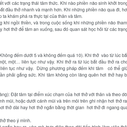
ết với các trạng thái tâm thức. Khi nào phiền não sinh khởi tron
a bắt đầu thở nhanh và mạnh hơn. Khi những phiền não qua đi, hơ
úp ta khám phá ra thực tại của thân và tâm.
ng khi ngồi thiền, và trong cuộc sống khi những phiền não tham
ấy hơi thở để tâm an xuống, sau đó quan sát học hỏi từ các trạn
 Không đếm dưới 5 và không đếm quá 10). Khi thở vào từ lúc bắ
ột, một… liên tục như vậy. Khi thở ra từ lúc bắt đầu thở ra ch
… liên tục như vậy. Dừng phương pháp đếm khi tâm có thể gi
ần phải gắng sức. Khi tâm không còn lãng quên hơi thở hay b
ràng): Đặt tâm tại điểm xúc chạm của hơi thở với thân và theo dõ
nh mũi, hoặc dưới cánh mũi và trên môi trên ghi nhận hơi thở ra
 hơi thở dài hay hơi thở ngắn bằng thời gian hơi thở đi ngang qu
thở theo ý mình.
ngắn hay ra, vào mà trực diện theo dõi tiến trình làm việc thậ