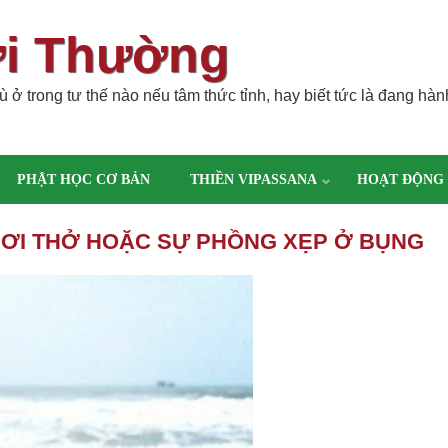
ời Thường
 ở trong tư thế nào nếu tâm thức tỉnh, hay biết tức là đang hàn
PHẬT HỌC CƠ BẢN
THIỀN VIPASSANA
HOẠT ĐỘNG
 HƠI THỞ HOẶC SỰ PHỒNG XẸP Ở BỤNG