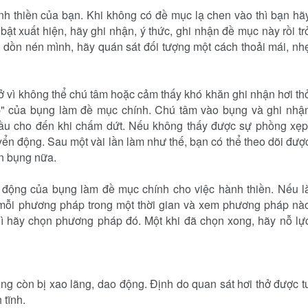
ành thiền của bạn. Khi không có đề mục lạ chen vào thì bạn hã
 bật xuất hiện, hãy ghi nhận, ý thức, ghi nhận đề mục này rồi tr
p, dồn nén mình, hãy quán sát đối tượng một cách thoải mái, nh
ở vì không thể chú tâm hoặc cảm thấy khó khăn ghi nhận hơi th
p" của bụng làm đề mục chính. Chú tâm vào bụng và ghi nhậ
ầu cho đến khi chấm dứt. Nếu không thấy được sự phồng xẹp
ển động. Sau một vài lần làm như thế, bạn có thể theo dõi đượ
n bụng nữa.
n động của bụng làm đề mục chính cho việc hành thiền. Nếu l
hử mỗi phương pháp trong một thời gian và xem phương pháp nà
hì hãy chọn phương pháp đó. Một khi đã chọn xong, hãy nỗ lự
hông còn bị xao lãng, dao động. Định do quan sát hơi thở được t
 tĩnh.