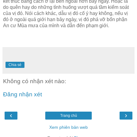
kết thúc bằng cách ở lại bên ngoài hơn bảy ngày. Hoặc là
do quên hay do những tình huống vượt quá tầm kiểm soát
của vị đó. Nói cách khác, dẫu vị đó cố ý hay không, nếu vị
đó ở ngoài quá giới hạn bảy ngày, vị đó phá vỡ bổn phận
An cư Mùa mưa của mình và dẫn đến phạm giới.
Chia sẻ
Không có nhận xét nào:
Đăng nhận xét
‹
›
Trang chủ
Xem phiên bản web