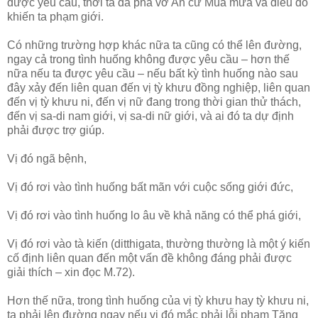
được yêu cầu, thời ta đã phá vỡ An cư Mùa mưa và điều đó
khiến ta phạm giới.
Có những trường hợp khác nữa ta cũng có thể lên đường,
ngay cả trong tình huống không được yêu cầu – hơn thế
nữa nếu ta được yêu cầu – nếu bất kỳ tình huống nào sau
đây xảy đến liên quan đến vị tỳ khưu đồng nghiệp, liên quan
đến vị tỳ khưu ni, đến vị nữ đang trong thời gian thử thách,
đến vị sa-di nam giới, vị sa-di nữ giới, và ai đó ta dự định
phải được trợ giúp.
Vị đó ngã bệnh,
Vị đó rơi vào tình huống bất mãn với cuộc sống giới đức,
Vị đó rơi vào tình huống lo âu về khả năng có thể phá giới,
Vị đó rơi vào tà kiến (ditthigata, thường thường là một ý kiến
cố định liên quan đến một vấn đề không đáng phải được
giải thích – xin đọc M.72).
Hơn thế nữa, trong tình huống của vị tỳ khưu hay tỳ khưu ni,
ta phải lên đường ngay nếu vị đó mắc phải lỗi phạm Tăng