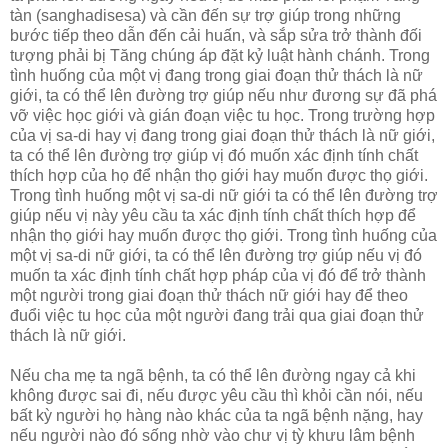
tàn (sanghadisesa) và cần đến sự trợ giúp trong những
bước tiếp theo dẫn đến cải huấn, và sắp sửa trở thành đối
tượng phải bị Tăng chúng áp đặt kỷ luật hành chánh. Trong
tình huống của một vị đang trong giai đoạn thử thách là nữ
giới, ta có thể lên đường trợ giúp nếu như đương sự đã phá
vỡ việc học giới và gián đoạn việc tu học. Trong trường hợp
của vị sa-di hay vị đang trong giai đoạn thử thách là nữ giới,
ta có thể lên đường trợ giúp vị đó muốn xác định tính chất
thích hợp của họ để nhận thọ giới hay muốn được thọ giới.
Trong tình huống một vị sa-di nữ giới ta có thể lên đường trợ
giúp nếu vị này yêu cầu ta xác định tính chất thích hợp để
nhận thọ giới hay muốn được thọ giới. Trong tình huống của
một vị sa-di nữ giới, ta có thể lên đường trợ giúp nếu vị đó
muốn ta xác định tính chất hợp pháp của vị đó để trở thành
một người trong giai đoạn thử thách nữ giới hay để theo
đuổi việc tu học của một người đang trải qua giai đoạn thử
thách là nữ giới.
Nếu cha mẹ ta ngã bệnh, ta có thể lên đường ngay cả khi
không được sai đi, nếu được yêu cầu thì khỏi cần nói, nếu
bất kỳ người họ hàng nào khác của ta ngã bệnh nặng, hay
nếu người nào đó sống nhờ vào chư vị tỳ khưu lâm bệnh