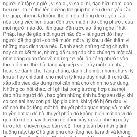
người nữ tập sự giới, vị sa-di, vị sa-di ni, đạo hữu nam, đạo
hữu nữ - ta có thể lên đường trợ giúp họ nếu được yêu cầu
trợ giúp, nhưng ta không thể đi nếu không được yêu cầu,
nếu công việc liên quan đến ước muốn lập công phước của
một người nào đó, liên quan đến ước ao lắng nghe Phật
Pháp, hay để gặp một người nào đó – là người đời hay
người đã thọ giới - có thể muốn một vị tỳ khưu đến thăm vì
những mục đích vừa nêu. Danh sách những công chuyện
này chưa kết thúc, nhưng đã cung cấp cho chúng ta một cái
nhìn đáng quan tâm về những cơ hội lập công phước vào
thời đó như: thí chủ đang xắp xếp việc xây một căn nhà,
hoặc sẽ dành cho Tăng chúng, dành cho một nhóm chư vị tỳ
khưu, hay chỉ dành cho một vị tỳ khưu duy nhất; thí chủ đã
xắp xếp việc xây dựng một căn nhà cho chính họ sử dụng.
Những cơ hội khác, chỉ ghi lại trong trường hợp của một
đạo hữu người đời, bao gồm những tình huống sau đây: khi
có con trai hay con gái lập gia đình, khi vị đó bị ốm đau, vị
đó nhớ thuộc lòng một bài thuyết pháp quan trọng và muốn
truyền đạt lại để bài thuyết pháp đó không biến mất do vị đó
qua đời (điều này thường dễ dàng xảy ra vào những ngày
trước khi chuyển giao bản viết). Trong toàn bộ những tình
huống này, tập Chú giải phụ cho rằng nếu ta ra đi và không