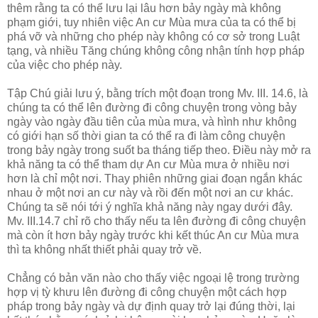
thêm rằng ta có thể lưu lại lâu hơn bảy ngày mà không
phạm giới, tuy nhiên việc An cư Mùa mưa của ta có thể bị
phá vỡ và những cho phép này không có cơ sở trong Luật
tạng, và nhiều Tăng chúng không công nhận tính hợp pháp
của việc cho phép này.
Tập Chú giải lưu ý, bằng trích một đoạn trong Mv. III. 14.6, là
chúng ta có thể lên đường đi công chuyện trong vòng bảy
ngày vào ngày đầu tiên của mùa mưa, và hình như không
có giới hạn số thời gian ta có thể ra đi làm công chuyện
trong bảy ngày trong suốt ba tháng tiếp theo. Điều này mở ra
khả năng ta có thể tham dự An cư Mùa mưa ở nhiều nơi
hơn là chỉ một nơi. Thay phiên những giai đoạn ngắn khác
nhau ở một nơi an cư này và rồi đến một nơi an cư khác.
Chúng ta sẽ nói tới ý nghĩa khả năng này ngay dưới đây.
Mv. III.14.7 chỉ rõ cho thấy nếu ta lên đường đi công chuyện
mà còn ít hơn bảy ngày trước khi kết thúc An cư Mùa mưa
thì ta không nhất thiết phải quay trở về.
Chẳng có bản văn nào cho thấy việc ngoại lệ trong trường
hợp vị tỳ khưu lên đường đi công chuyện một cách hợp
pháp trong bảy ngày và dự định quay trở lại đúng thời, lại