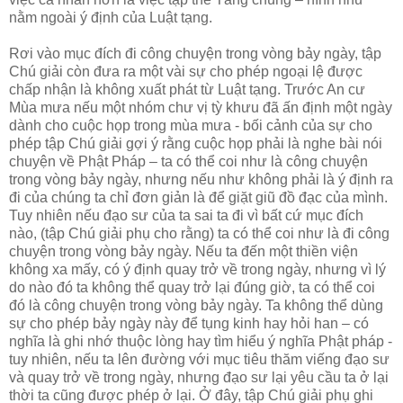
nằm ngoài ý định của Luật tạng.
Rơi vào mục đích đi công chuyện trong vòng bảy ngày, tập
Chú giải còn đưa ra một vài sự cho phép ngoại lệ được
chấp nhận là không xuất phát từ Luật tạng. Trước An cư
Mùa mưa nếu một nhóm chư vị tỳ khưu đã ấn định một ngày
dành cho cuộc họp trong mùa mưa - bối cảnh của sự cho
phép tập Chú giải gợi ý rằng cuộc họp phải là nghe bài nói
chuyện về Phật Pháp – ta có thể coi như là công chuyện
trong vòng bảy ngày, nhưng nếu như không phải là ý định ra
đi của chúng ta chỉ đơn giản là để giặt giũ đồ đạc của mình.
Tuy nhiên nếu đạo sư của ta sai ta đi vì bất cứ mục đích
nào, (tập Chú giải phụ cho rằng) ta có thể coi như là đi công
chuyện trong vòng bảy ngày. Nếu ta đến một thiền viện
không xa mấy, có ý định quay trở về trong ngày, nhưng vì lý
do nào đó ta không thể quay trở lại đúng giờ, ta có thể coi
đó là công chuyện trong vòng bảy ngày. Ta không thể dùng
sự cho phép bảy ngày này để tụng kinh hay hỏi han – có
nghĩa là ghi nhớ thuộc lòng hay tìm hiểu ý nghĩa Phật pháp -
tuy nhiên, nếu ta lên đường với mục tiêu thăm viếng đạo sư
và quay trở về trong ngày, nhưng đạo sư lại yêu cầu ta ở lại
thời ta cũng được phép ở lại. Ở đây, tập Chú giải phụ ghi