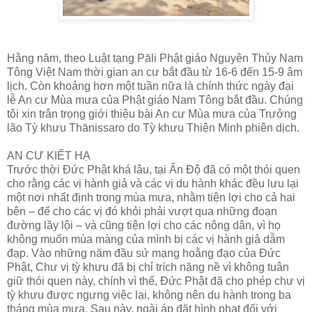
Hằng năm, theo Luật tạng Pāli Phật giáo Nguyên Thủy Nam
Tông Việt Nam thời gian an cư bắt đầu từ 16-6 đến 15-9 âm
lịch. Còn khoảng hơn một tuần nữa là chính thức ngày đại
lễ An cư Mùa mưa của Phật giáo Nam Tông bắt đầu. Chúng
tôi xin trân trọng giới thiệu bài An cư Mùa mưa của Trưởng
lão Tỳ khưu Thānissaro do Tỳ khưu Thiện Minh phiên dịch.
AN CƯ KIẾT HẠ
Trước thời Đức Phật khá lâu, tại Ấn Độ đã có một thói quen
cho rằng các vị hành giả và các vị du hành khác đều lưu lại
một nơi nhất định trong mùa mưa, nhằm tiện lợi cho cả hai
bên – để cho các vị đó khỏi phải vượt qua những đoạn
đường lầy lội – và cũng tiện lợi cho các nông dân, vì họ
không muốn mùa màng của mình bị các vị hành giả dẫm
đạp. Vào những năm đầu sứ mạng hoằng đạo của Đức
Phật, Chư vị tỳ khưu đã bị chỉ trích nặng nề vì không tuân
giữ thói quen này, chính vì thế, Đức Phật đã cho phép chư vị
tỳ khưu được ngưng việc lại, không nên du hành trong ba
tháng mùa mưa. Sau này, ngài áp đặt hình phạt đối với