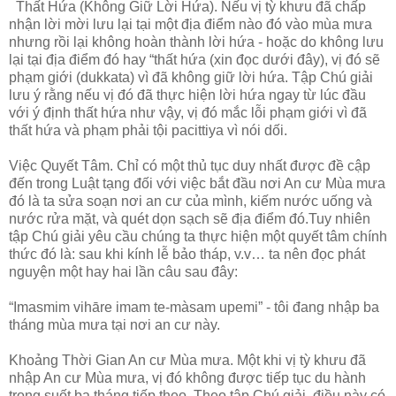
Thất Hứa (Không Giữ Lời Hứa). Nếu vị tỳ khưu đã chấp
nhận lời mời lưu lại tại một địa điểm nào đó vào mùa mưa
nhưng rồi lại không hoàn thành lời hứa - hoặc do không lưu
lại tại địa điểm đó hay “thất hứa (xin đọc dưới đây), vị đó sẽ
phạm giới (dukkata) vì đã không giữ lời hứa. Tập Chú giải
lưu ý rằng nếu vị đó đã thực hiện lời hứa ngay từ lúc đầu
với ý định thất hứa như vậy, vị đó mắc lỗi phạm giới vì đã
thất hứa và phạm phải tội pacittiya vì nói dối.
Việc Quyết Tâm. Chỉ có một thủ tục duy nhất được đề cập
đến trong Luật tạng đối với việc bắt đầu nơi An cư Mùa mưa
đó là ta sửa soạn nơi an cư của mình, kiếm nước uống và
nước rửa mặt, và quét dọn sạch sẽ địa điểm đó.Tuy nhiên
tập Chú giải yêu cầu chúng ta thực hiện một quyết tâm chính
thức đó là: sau khi kính lễ bảo tháp, v.v… ta nên đọc phát
nguyện một hay hai lần câu sau đây:
“Imasmim vihāre imam te-màsam upemi” - tôi đang nhập ba
tháng mùa mưa tại nơi an cư này.
Khoảng Thời Gian An cư Mùa mưa. Một khi vị tỳ khưu đã
nhập An cư Mùa mưa, vị đó không được tiếp tục du hành
trong suốt ba tháng tiếp theo. Theo tập Chú giải, điều này có