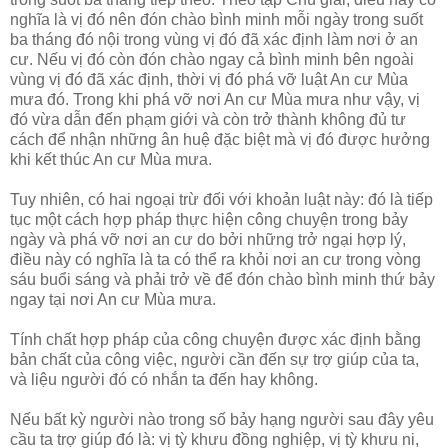
nghĩa là vị đó nên đón chào bình minh mỗi ngày trong suốt
ba tháng đó nội trong vùng vị đó đã xác định làm nơi ở an
cư. Nếu vị đó còn đón chào ngay cả bình minh bên ngoài
vùng vị đó đã xác định, thời vị đó phá vỡ luật An cư Mùa
mưa đó. Trong khi phá vỡ nơi An cư Mùa mưa như vậy, vị
đó vừa dẫn đến phạm giới và còn trở thành không đủ tư
cách để nhận những ân huệ đặc biệt mà vị đó được hưởng
khi kết thúc An cư Mùa mưa.
Tuy nhiên, có hai ngoại trừ đối với khoản luật này: đó là tiếp
tục một cách hợp pháp thực hiện công chuyện trong bảy
ngày và phá vỡ nơi an cư do bởi những trở ngại hợp lý,
điều này có nghĩa là ta có thể ra khỏi nơi an cư trong vòng
sáu buổi sáng và phải trở về để đón chào bình minh thứ bảy
ngay tại nơi An cư Mùa mưa.
Tính chất hợp pháp của công chuyện được xác định bằng
bản chất của công việc, người cần đến sự trợ giúp của ta,
và liệu người đó có nhắn ta đến hay không.
Nếu bất kỳ người nào trong số bảy hạng người sau đây yêu
cầu ta trợ giúp đó là: vị tỳ khưu đồng nghiệp, vị tỳ khưu ni,