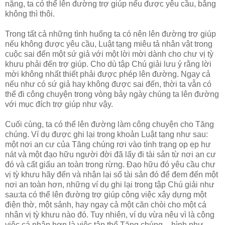
nặng, ta có thể lên đường trợ giúp nếu được yêu cầu, bằng
không thì thôi.
Trong tất cả những tình huống ta có nên lên đường trợ giúp
nếu không được yêu cầu, Luật tạng miêu tả nhân vật trong
cuộc sai đến một sứ giả với một lời mời dành cho chư vị tỳ
khưu phải đến trợ giúp. Cho dù tập Chú giải lưu ý rằng lời
mời không nhất thiết phải được phép lên đường. Ngay cả
nếu như có sứ giả hay không được sai đến, thời ta vẫn có
thể đi công chuyện trong vòng bảy ngày chúng ta lên đường
với mục đích trợ giúp như vậy.
Cuối cùng, ta có thể lên đường làm công chuyện cho Tăng
chúng. Ví dụ được ghi lại trong khoản Luật tạng như sau:
một nơi an cư của Tăng chúng rơi vào tình trạng ọp ẹp hư
nát và một đạo hữu người đời đã lấy đi tài sản từ nơi an cư
đó và cất giấu an toàn trong rừng. Đạo hữu đó yêu cầu chư
vị tỳ khưu hãy đến và nhận lại số tài sản đó để đem đến một
nơi an toàn hơn, những ví dụ ghi lại trong tập Chú giải như
sau:ta có thể lên đường trợ giúp công việc xây dựng một
điện thờ, một sảnh, hay ngay cả một căn chòi cho một cá
nhân vị tỳ khưu nào đó. Tuy nhiên, ví dụ vừa nêu vì là công
việc cá nhân hơn là việc tập thể Tăng chúng – hình như