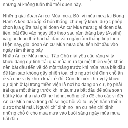
những ai không tuân thủ thói quen này.
Những giai đoạn An cư Mùa mưa. Bởi vì mùa mưa tại Đông
Nam Á kéo dài xấp xỉ bốn tháng, chư vị tỳ khưu được phép
chọn lựa giữa hai giai đoạn An cư Mùa mưa: giai đoạn đầu
tiên, bắt đầu vào ngày tiếp theo sau rằm tháng bảy (Asalhi);
và giai đoạn thứ hai bắt đầu vào ngày rằm tháng tiếp theo.
Hiện nay, giai đoạn An cư Mùa mưa đầu tiên bắt đầu vào
ngày rằm tháng bảy
Nhập An cư Mùa mưa. Tập Chú giải yêu cầu rằng vị tỳ
khưu đang dự tính trải qua mùa mưa tại một thiền viện khác
nên bắt đầu tiến về đó một tháng trước khi mùa mưa bắt đầu
để làm sao không gây phiền toái cho người chỉ định chỗ ăn
ở và chư vị tỳ khưu khác ở đó. Còn đối với chư vị tỳ khưu
dự định ở lại trong thiền viện là nơi họ đang an cư, họ phải
trải qua một tháng trước khi mùa mưa bắt đầu để sửa soạn
bất kỳ tòa nhà nào đã hư hỏng, xuống cấp để cho các vị đến
An cư Mùa mưa trong đó sẽ học hỏi và tu luyện hành thiền
được thoải mái. Người chỉ định nơi an cư nên chỉ định
những chỗ ở cho mùa mưa vào buổi sáng ngày mùa mưa
bắt đầu.