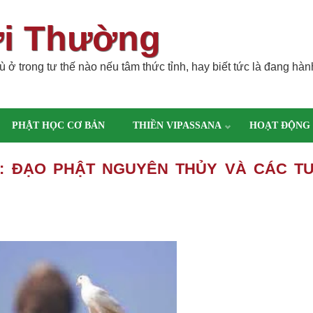
ời Thường
 ở trong tư thế nào nếu tâm thức tỉnh, hay biết tức là đang hàn
PHẬT HỌC CƠ BẢN
THIỀN VIPASSANA
HOẠT ĐỘNG
2: ĐẠO PHẬT NGUYÊN THỦY VÀ CÁC T