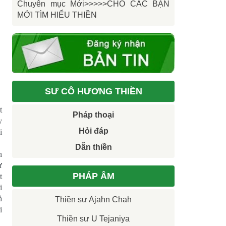
Chuyên mục Mới>>>>>CHO CÁC BẠN
MỚI TÌM HIỂU THIỀN
SƯ CÔ HƯƠNG THIỀN
t
Pháp thoại
y
Hỏi đáp
i
Dẫn thiền
n
ự
PHÁP ÂM
t
i
à
Thiền sư Ajahn Chah
i
Thiền sư U Tejaniya