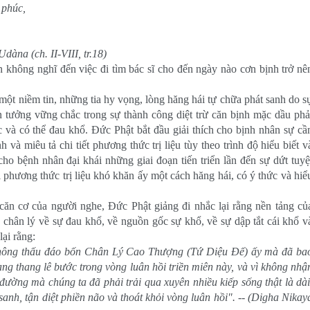
 phúc,
dàna (ch. II-VIII, tr.18)
 không nghĩ đến việc đi tìm bác sĩ cho đến ngày nào cơn bịnh trở nê
ột niềm tin, những tia hy vọng, lòng hăng hái tự chữa phát sanh do s
n tưởng vững chắc trong sự thành công diệt trừ căn bịnh mặc dầu phả
ức và có thể đau khổ. Ðức Phật bắt đầu giải thích cho bịnh nhân sự cầ
 và miêu tả chi tiết phương thức trị liệu tùy theo trình độ hiểu biết v
o bệnh nhân đại khái những giai đoạn tiến triển lần đến sự dứt tuyệ
i phương thức trị liệu khó khăn ấy một cách hăng hái, có ý thức và hiể
căn cơ của người nghe, Ðức Phật giảng đi nhắc lại rằng nền tảng củ
hân lý về sự đau khổ, về nguồn gốc sự khổ, về sự dập tắt cái khổ v
ại rằng:
, không thấu đáo bốn Chân Lý Cao Thượng (Tứ Diệu Ðế) ấy mà đã ba
ang thang lê bước trong vòng luân hồi triền miên này, và vì không nhậ
ường mà chúng ta đã phải trải qua xuyên nhiều kiếp sống thật là dài
anh, tận diệt phiền não và thoát khỏi vòng luân hồi". -- (Digha Nikay