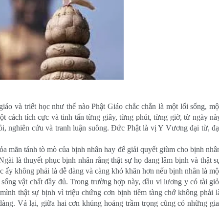
iáo và triết học như thế nào Phật Giáo chắc chắn là một lối sống, mộ
 cách tích cực và tinh tấn từng giây, từng phút, từng giờ, từ ngày nà
ỏi, nghiên cứu và tranh luận suông. Ðức Phật là vị Y Vương đại từ, đạ
ỏa mãn tánh tò mò của bịnh nhân hay để giải quyết giùm cho bịnh nhâ
gài là thuyết phục bịnh nhân rằng thật sự họ đang lâm bịnh và thật s
c ấy không phải là dễ dàng và càng khó khăn hơn nếu bịnh nhân là mộ
 sống vật chất đầy đủ. Trong trường hợp này, dầu vi lương y có tài giỏ
ình thật sự bịnh vì triệu chứng cơn bịnh tiềm tàng chớ không phải l
ễ dàng. Vả lại, giữa hai cơn khủng hoảng trầm trọng cũng có những gia