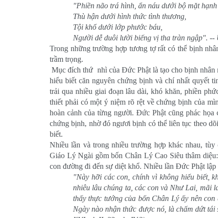
"Phiền não trá hình, ẩn náu dưới bộ mặt hạnh
Thù hận dưới hình thức tình thương,
Tội khổ dưới lớp phước báu,
Người dễ duôi lười biếng vị tha tràn ngập". -- U
Trong những trường hợp tương tợ rất có thể bịnh nhân
trầm trọng.
Mục đích thứ nhì của Ðức Phật là tạo cho bịnh nhân m
hiểu biết căn nguyên chứng bịnh và chí nhất quyết ti
trải qua nhiều giai đoạn lâu dài, khó khăn, phiền ph
thiết phải có một ý niệm rõ rệt về chứng bịnh của mình
hoàn cảnh của từng người. Ðức Phật cũng phác họa ch
chứng bịnh, nhờ đó ngươi bịnh có thể liên tục theo dõ
biết.
Nhiều lần và trong nhiều trường hợp khác nhau, tùy 
Giáo Lý Ngài gồm bốn Chân Lý Cao Siêu thâm diệu: c
con đường đi đến sự diệt khổ. Nhiều lần Ðức Phật lập l
"Này hỡi các con, chính vì không hiểu biết
nhiêu lâu chúng ta, các con và Như Lai, mãi l
thấy thực tướng của bốn Chân Lý ấy nên con đ
Ngày nào nhận thức được nó, là chấm dứt tái s