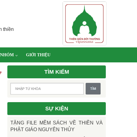
h thiền
 NHÓM
GIỚI THIỆU
TÌM KIẾM
Ư
SỰ KIỆN
TẶNG FILE MỀM SÁCH VỀ THIỀN VÀ
PHẬT GIÁO NGUYÊN THỦY