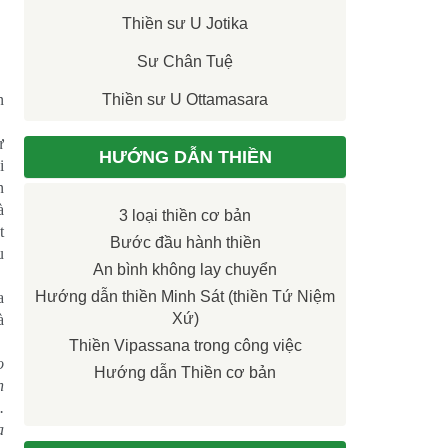
Thiền sư U Jotika
Sư Chân Tuệ
n
Thiền sư U Ottamasara
ự
HƯỚNG DẪN THIỀN
i
n
à
3 loại thiền cơ bản
t
Bước đầu hành thiền
u
An bình không lay chuyển
Hướng dẫn thiền Minh Sát (thiền Tứ Niệm
a
Xứ)
à
Thiền Vipassana trong công việc
o
Hướng dẫn Thiền cơ bản
n
.
a