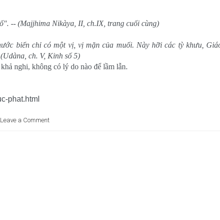
". -- (Majjhima Nikàya, II, ch.IX, trang cuối cùng)
ớc biển chỉ có một vị, vị mặn của muối. Này hỡi các tỳ khưu, Giá
 (Udàna, ch. V, Kinh số 5)
 khả nghi, không có lý do nào để lầm lẫn.
uc-phat.html
Leave a Comment