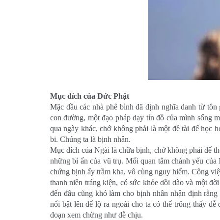
Mục đích của Đức Phật
Mặc dầu các nhà phê bình đã định nghĩa danh từ tôn g
con đường, một đạo pháp dạy tín đồ của mình sống một
qua ngày khác, chớ không phải là một đề tài để học h
bi. Chúng ta là bịnh nhân.
Mục đích của Ngài là chữa bịnh, chớ không phải để th
những bí ẩn của vũ trụ. Mối quan tâm chánh yếu của N
chứng bịnh ấy trầm kha, vô cùng nguy hiểm. Công việ
thanh niên tráng kiện, có sức khỏe dồi dào và một đời
đến đâu cũng khó làm cho bịnh nhân nhận định rằng m
nổi bật lên để lộ ra ngoài cho ta có thể trông thấy d
đoạn xem chừng như dễ chịu.