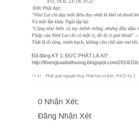
XVI, ch.II. 23; ch. IV.2)
Ðức Phật dạy:
"Như Lai chỉ dạy một điều duy nhất là khổ và thoát khổ
Và một lần khác Ngài lập lại:
"Cũng như biển cả tuy mênh mông nhưng đâu đâu nư
Pháp của Như Lai chỉ có một vị, đó là vị giải thoát" --
Thật là rõ ràng, minh bạch, không còn chỗ nào mơ hồ,
Đã đăng KỲ 1: ĐỨC PHẬT LÀ AI?
http://thiengiuadoithuong.blogspot.com/2014/10/
11:41
Phật giáo nguyên thủy
,
Phật học cơ bản
,
PHCD Kỳ 2
0 Nhận Xét:
Đăng Nhận Xét