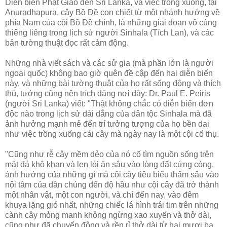
Diễn biến Phật Giáo đến Sri Lanka, và việc trồng xuống, tại
Anuradhapura, cây Bồ Ðề con chiết từ một nhánh hướng về
phía Nam của cội Bồ Ðề chính, là những giai đoạn vô cùng
thiêng liêng trong lịch sử người Sinhala (Tích Lan), và các
bản tường thuật đọc rất cảm động.
Những nhà viết sách và các sử gia (mà phần lớn là người
ngoại quốc) không bao giờ quên đề cập đến hai diễn biến
này, và những bài tường thuật của họ rất sống động và thích
thú, tưởng cũng nên trích đăng nơi đây: Dr. Paul E. Peiris
(người Sri Lanka) viết: "Thật không chắc có diễn biến đơn
độc nào trong lịch sử dài dẳng của dân tộc Sinhala mà đã
ảnh hưởng mạnh mẻ đến trí tưởng tượng của họ bền dai
như việc trồng xuống cái cây mà ngày nay là một cội cổ thụ.
"Cũng như rễ cây mềm dẻo của nó cố tìm nguồn sống trên
mặt đá khô khan và len lỏi ăn sâu vào lòng đất cứng còng,
ảnh hưởng của những gì mà cội cây tiêu biểu thấm sâu vào
nội tâm của dân chúng đến độ hầu như cội cây đã trở thành
một nhân vật, một con người, và chí đến nay, vào đêm
khuya lặng gió nhất, những chiếc lá hình trái tim trên những
cành cây mỏng manh không ngừng xao xuyến và thở dài,
cũng như đã chuyển động và rền rỉ thở dài từ hai mươi ba