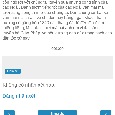
còn ngỏ lời với chúng ta, xuyên qua những công trình của
các Ngài. Danh thơm tiếng tốt của các Ngài vẫn mãi mãi
tươi sáng trong trí nhớ của chúng ta. Dân chúng xứ Lanka
vẫn mãi mãi tri ân, và chí đến nay hằng ngàn khách hành
hương cố gắng trèo 1840 nấc thang đá để đến địa điểm
thiêng liêng, Mihintale, nơi mà hai anh em vĩ đại sống,
truyền bá Giáo Pháp, và nêu gương đạo đức trong sạch cho
dân tộc xứ này.
-ooOoo-
Chia sẻ
Không có nhận xét nào:
Đăng nhận xét
‹
›
Trang chủ