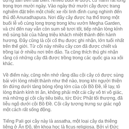
dựng sẵn trên bãi biển. Nhiều buổi lễ được cử hành rất long
trọng trọn mười ngày. Vào ngày thứ mười cây được trang
nghiêm đặt trên một chiếc xe rồi linh đình cung nghinh đến
thủ đô Anuradhapura. Nơi đây cây được hạ thổ trong một
buổi lễ vô cùng long trọng trong khu vườn Megha Garden,
và chí đến nay vẫn còn sum sê tươi tốt, tiếp nhận lòng kỉnh
mộ sùng bái của hằng triệu khách nhiệt thành đến hành
hương. Ðây cũng là cội cổ thụ được ghi nhận, lớn tuổi nhất
trên thế giới. Từ cội này nhiều cây con đã được chiết và
trồng lại ở nhiều nơi trên đảo. Ta cũng thích thú ghi nhận
rằng có những cây đã được trồng trong các quốc gia xa xôi
khác.
Về điểm này, cũng nên nhớ rằng dầu cội cây có được sùng
bái với lòng nhiệt thành như thế nào, trong khi người thiện
tín đứng dưới tàng bóng rộng lớn của cội Bồ Ðề, lễ lạy, tỏ
lòng thành kính tri ân, không phải một cái cây vô tri vô giác,
mà những gì cội cây tiêu biểu, tức Ðức Phật tối thượng, đã
liễu ngộ dưới cội Bồ Ðề. Cội cây tượng trưng sự giác ngộ
một cách rất sống động.
Tiếng Pali gọi cây này là assatha, một loại cây da thiêng
liêng ở Ấn Ðộ, tên khoa học là ficus religiosa. Bởi vì Ðức