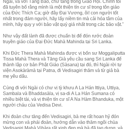
Ngài, và với Tăng Bảo, chư tăng trong Giáo Hội. Chính tôi
đã tuyên bố rằng mình là một thiện tín cư sĩ trong tôn giáo
của Ðức Thích Ca; giờ đây Ðại Vương, ôi! con người tốt
nhất trong đám người, hãy lấy niềm tin mà cải hóa tâm của
mình, hãy quy y với bảo vật quý giá nhất trong các bảo vật."
Như vậy đất lành đã được chuẩn bị để đón rước đoàn
truyền giáo của Ðại Ðức Mahà Mahinda tại Sri Lanka.
Khi Ðức Thera Mahà Mahinda được vị bổn sư Moggaliputta
Tissa Mahà Thera và Tăng Già yêu cầu sang Sri Lanka để
thành lập cơ bản Phật Giáo (Sàsana) tại đó, thì Ngài rời tự
viện Asokàràmà tại Patna, đi Vedisagiri thăm và từ giả bà
mẹ yêu dấu.
Cùng đi với Ngài có chư vị tỳ khưu A La Hán Ittiya, Uttiya,
Sambala và Bhaddasàla, vị sa-di A La Hán Sumana có
nhiều biệt tài, và vị thiện tín cư sĩ A Na Hàm Bhanduka, một
người cháu của Vedisa Devi.
Khi đoàn chư tăng đến Vedisagiri, bà mẹ rất hoan hỷ đón
mừng con và phái đoàn, hướng dẫn vào thăm ngôi chùa
Vedisagiri Mahà Vihàra rất xinh đẹp mà bà đã tạo dựng, và