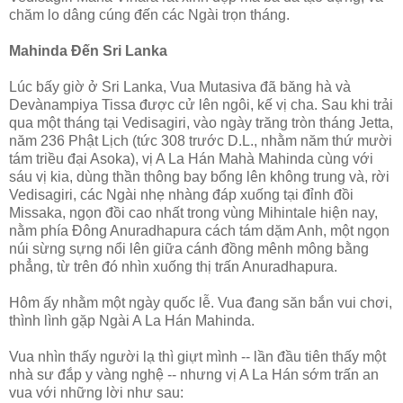
chăm lo dâng cúng đến các Ngài trọn tháng.
Mahinda Ðến Sri Lanka
Lúc bấy giờ ở Sri Lanka, Vua Mutasiva đã băng hà và
Devànampiya Tissa được cử lên ngôi, kế vị cha. Sau khi trải
qua một tháng tại Vedisagiri, vào ngày trăng tròn tháng Jetta,
năm 236 Phật Lịch (tức 308 trước D.L., nhằm năm thứ mười
tám triều đại Asoka), vị A La Hán Mahà Mahinda cùng với
sáu vị kia, dùng thần thông bay bổng lên không trung và, rời
Vedisagiri, các Ngài nhẹ nhàng đáp xuống tại đỉnh đồi
Missaka, ngọn đồi cao nhất trong vùng Mihintale hiện nay,
nằm phía Ðông Anuradhapura cách tám dặm Anh, một ngọn
núi sừng sựng nổi lên giữa cánh đồng mênh mông bằng
phẳng, từ trên đó nhìn xuống thị trấn Anuradhapura.
Hôm ấy nhằm một ngày quốc lễ. Vua đang săn bắn vui chơi,
thình lình gặp Ngài A La Hán Mahinda.
Vua nhìn thấy người lạ thì giựt mình -- lần đầu tiên thấy một
nhà sư đắp y vàng nghệ -- nhưng vị A La Hán sớm trấn an
vua với những lời như sau: