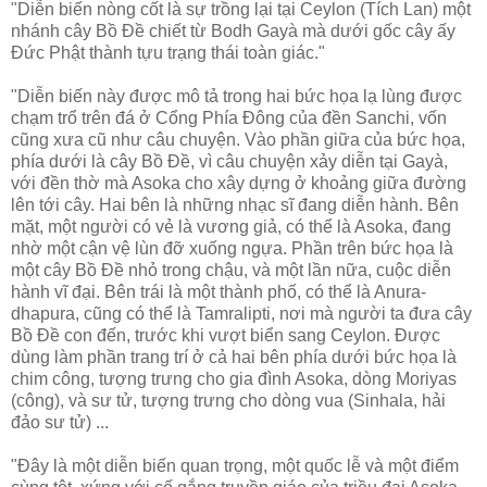
"Diễn biến nòng cốt là sự trồng lại tại Ceylon (Tích Lan) một
nhánh cây Bồ Ðề chiết từ Bodh Gayà mà dưới gốc cây ấy
Ðức Phật thành tựu trạng thái toàn giác."
"Diễn biến này được mô tả trong hai bức họa lạ lùng được
chạm trổ trên đá ở Cổng Phía Ðông của đền Sanchi, vốn
cũng xưa cũ như câu chuyện. Vào phần giữa của bức họa,
phía dưới là cây Bồ Ðề, vì câu chuyện xảy diễn tại Gayà,
với đền thờ mà Asoka cho xây dựng ở khoảng giữa đường
lên tới cây. Hai bên là những nhạc sĩ đang diễn hành. Bên
mặt, một người có vẻ là vương giả, có thể là Asoka, đang
nhờ một cận vệ lùn đỡ xuống ngựa. Phần trên bức họa là
một cây Bồ Ðề nhỏ trong chậu, và một lần nữa, cuộc diễn
hành vĩ đại. Bên trái là một thành phố, có thể là Anura-
dhapura, cũng có thể là Tamralipti, nơi mà người ta đưa cây
Bồ Ðề con đến, trước khi vượt biển sang Ceylon. Ðược
dùng làm phần trang trí ở cả hai bên phía dưới bức họa là
chim công, tượng trưng cho gia đình Asoka, dòng Moriyas
(công), và sư tử, tượng trưng cho dòng vua (Sinhala, hải
đảo sư tử) ...
"Ðây là một diễn biến quan trọng, một quốc lễ và một điểm