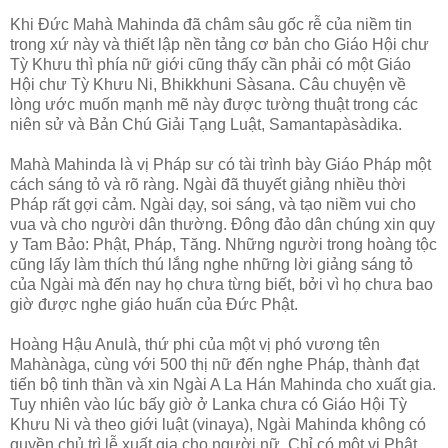
Khi Ðức Mahà Mahinda đã châm sâu gốc rễ của niềm tin
trong xứ này và thiết lập nền tảng cơ bản cho Giáo Hội chư
Tỳ Khưu thì phía nữ giới cũng thấy cần phải có một Giáo
Hội chư Tỳ Khưu Ni, Bhikkhuni Sàsana. Câu chuyện về
lòng ước muốn mạnh mẽ này được tường thuật trong các
niên sử và Bản Chú Giải Tạng Luật, Samantapàsàdika.
Mahà Mahinda là vị Pháp sư có tài trình bày Giáo Pháp một
cách sáng tỏ và rõ ràng. Ngài đã thuyết giảng nhiều thời
Pháp rất gợi cảm. Ngài dạy, soi sáng, và tạo niềm vui cho
vua và cho người dân thường. Ðông đảo dân chúng xin quy
y Tam Bảo: Phật, Pháp, Tăng. Những người trong hoàng tộc
cũng lấy làm thích thú lắng nghe những lời giảng sáng tỏ
của Ngài mà đến nay họ chưa từng biết, bởi vì họ chưa bao
giờ được nghe giáo huấn của Ðức Phật.
Hoàng Hậu Anulà, thứ phi của một vị phó vương tên
Mahànàga, cùng với 500 thị nữ đến nghe Pháp, thành đạt
tiến bộ tinh thần và xin Ngài A La Hán Mahinda cho xuất gia.
Tuy nhiên vào lúc bấy giờ ở Lanka chưa có Giáo Hội Tỳ
Khưu Ni và theo giới luật (vinaya), Ngài Mahinda không có
quyền chủ trì lễ xuất gia cho người nữ. Chỉ có một vị Phật