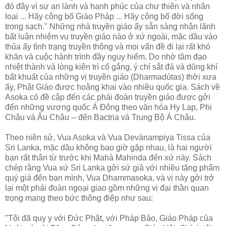
đó đây vì sự an lành và hạnh phúc của chư thiên và nhân
loại ... Hãy công bố Giáo Pháp ... Hãy công bố đời sống
trong sạch." Những nhà truyền giáo ấy sẵn sàng nhận lãnh
bất luận nhiệm vụ truyền giáo nào ở xứ ngoài, mặc dầu vào
thủa ấy tình trạng truyền thông và mọi vấn đề đi lại rất khó
khăn và cuộc hành trình đầy nguy hiểm. Do nhờ tâm đạo
nhiệt thành và lòng kiên trì cố gắng, ý chí sắt đá và dũng khí
bất khuất của những vị truyền giáo (Dharmadùtas) thời xưa
ấy, Phật Giáo được hoằng khai vào nhiều quốc gia. Sách về
Asoka có đề cập đến các phái đoàn truyền giáo được gởi
đến những vương quốc Á Ðông theo văn hóa Hy Lạp, Phi
Châu và Âu Châu -- đến Bactria và Trung Bộ Á Châu.
Theo niên sử, Vua Asoka và Vua Devànampiya Tissa của
Sri Lanka, mặc dầu không bao giờ gặp nhau, là hai người
bạn rất thân từ trước khi Mahà Mahinda đến xứ này. Sách
chép rằng Vua xứ Sri Lanka gởi sứ giả với nhiều tặng phẩm
quý giá đến bạn mình, Vua Dhammasoka, và vị này gởi trở
lại một phái đoàn ngoại giao gồm những vị đại thần quan
trọng mang theo bức thông điệp như sau:
"Tôi đã quy y với Ðức Phật, với Pháp Bảo, Giáo Pháp của