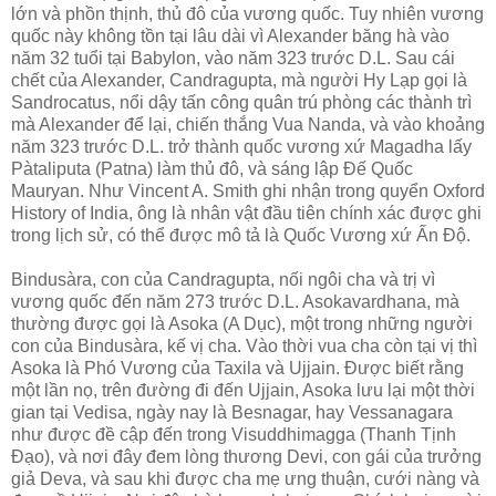
lớn và phồn thịnh, thủ đô của vương quốc. Tuy nhiên vương
quốc này không tồn tại lâu dài vì Alexander băng hà vào
năm 32 tuổi tại Babylon, vào năm 323 trước D.L. Sau cái
chết của Alexander, Candragupta, mà người Hy Lạp gọi là
Sandrocatus, nổi dậy tấn công quân trú phòng các thành trì
mà Alexander để lại, chiến thắng Vua Nanda, và vào khoảng
năm 323 trước D.L. trở thành quốc vương xứ Magadha lấy
Pàtaliputa (Patna) làm thủ đô, và sáng lập Ðế Quốc
Mauryan. Như Vincent A. Smith ghi nhận trong quyển Oxford
History of India, ông là nhân vật đầu tiên chính xác được ghi
trong lịch sử, có thể được mô tả là Quốc Vương xứ Ấn Ðộ.
Bindusàra, con của Candragupta, nối ngôi cha và trị vì
vương quốc đến năm 273 trước D.L. Asokavardhana, mà
thường được gọi là Asoka (A Dục), một trong những người
con của Bindusàra, kế vị cha. Vào thời vua cha còn tại vị thì
Asoka là Phó Vương của Taxila và Ujjain. Ðược biết rằng
một lần nọ, trên đường đi đến Ujjain, Asoka lưu lại một thời
gian tại Vedisa, ngày nay là Besnagar, hay Vessanagara
như được đề cập đến trong Visuddhimagga (Thanh Tịnh
Ðạo), và nơi đây đem lòng thương Devi, con gái của trưởng
giả Deva, và sau khi được cha mẹ ưng thuận, cưới nàng và