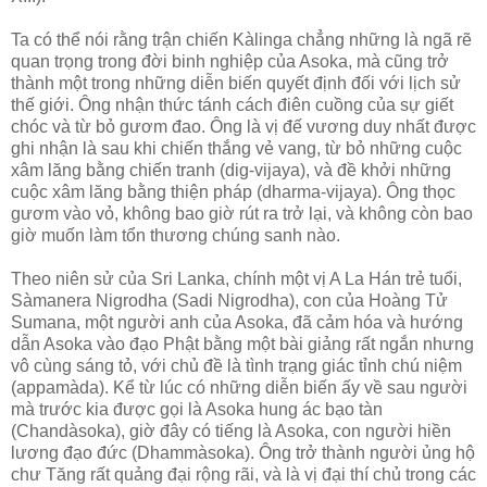
Ta có thể nói rằng trận chiến Kàlinga chẳng những là ngã rẽ
quan trọng trong đời binh nghiệp của Asoka, mà cũng trở
thành một trong những diễn biến quyết định đối với lịch sử
thế giới. Ông nhận thức tánh cách điên cuồng của sự giết
chóc và từ bỏ gươm đao. Ông là vị đế vương duy nhất được
ghi nhận là sau khi chiến thắng vẻ vang, từ bỏ những cuộc
xâm lăng bằng chiến tranh (dig-vijaya), và đề khởi những
cuộc xâm lăng bằng thiện pháp (dharma-vijaya). Ông thọc
gươm vào vỏ, không bao giờ rút ra trở lại, và không còn bao
giờ muốn làm tổn thương chúng sanh nào.
Theo niên sử của Sri Lanka, chính một vị A La Hán trẻ tuổi,
Sàmanera Nigrodha (Sadi Nigrodha), con của Hoàng Tử
Sumana, một người anh của Asoka, đã cảm hóa và hướng
dẫn Asoka vào đạo Phật bằng một bài giảng rất ngắn nhưng
vô cùng sáng tỏ, với chủ đề là tình trạng giác tỉnh chú niệm
(appamàda). Kể từ lúc có những diễn biến ấy về sau người
mà trước kia được gọi là Asoka hung ác bạo tàn
(Chandàsoka), giờ đây có tiếng là Asoka, con người hiền
lương đạo đức (Dhammàsoka). Ông trở thành người ủng hộ
chư Tăng rất quảng đại rộng rãi, và là vị đại thí chủ trong các