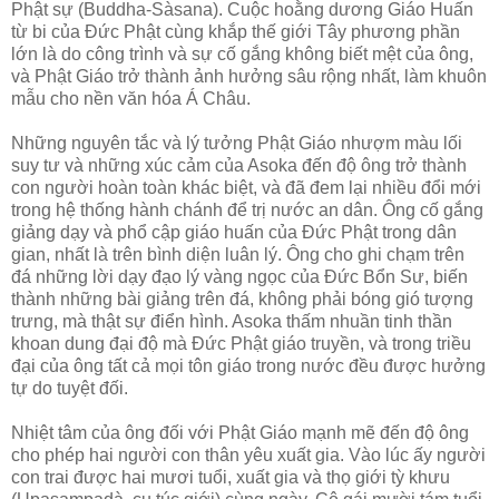
Phật sự (Buddha-Sàsana). Cuộc hoằng dương Giáo Huấn
từ bi của Ðức Phật cùng khắp thế giới Tây phương phần
lớn là do công trình và sự cố gắng không biết mệt của ông,
và Phật Giáo trở thành ảnh hưởng sâu rộng nhất, làm khuôn
mẫu cho nền văn hóa Á Châu.
Những nguyên tắc và lý tưởng Phật Giáo nhượm màu lối
suy tư và những xúc cảm của Asoka đến độ ông trở thành
con người hoàn toàn khác biệt, và đã đem lại nhiều đổi mới
trong hệ thống hành chánh để trị nước an dân. Ông cố gắng
giảng dạy và phổ cập giáo huấn của Ðức Phật trong dân
gian, nhất là trên bình diện luân lý. Ông cho ghi chạm trên
đá những lời dạy đạo lý vàng ngọc của Ðức Bổn Sư, biến
thành những bài giảng trên đá, không phải bóng gió tượng
trưng, mà thật sự điển hình. Asoka thấm nhuần tinh thần
khoan dung đại độ mà Ðức Phật giáo truyền, và trong triều
đại của ông tất cả mọi tôn giáo trong nước đều được hưởng
tự do tuyệt đối.
Nhiệt tâm của ông đối với Phật Giáo mạnh mẽ đến độ ông
cho phép hai người con thân yêu xuất gia. Vào lúc ấy người
con trai được hai mươi tuổi, xuất gia và thọ giới tỳ khưu