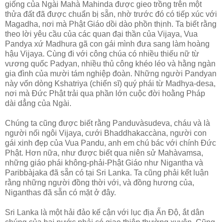
giống của Ngài Mahà Mahinda được gieo trồng trên một
thửa đất đã được chuẩn bị sẵn, nhờ trước đó có tiếp xúc với
Magadha, nơi mà Phật Giáo dồi dào phồn thịnh. Ta biết rằng
theo lời yêu cầu của các quan đại thần của Vijaya, Vua
Pandya xứ Madhura gã con gái mình đưa sang làm hoàng
hậu Vijaya. Cùng đi với công chúa có nhiều thiếu nữ từ
vương quốc Padyan, nhiều thủ công khéo léo và hằng ngàn
gia đình của mười tám nghiệp đoàn. Những người Pandyan
này vốn dòng Kshatriya (chiến sĩ) quý phái từ Madhya-desa,
nơi mà Ðức Phật trải qua phần lớn cuộc đời hoằng Pháp
dài dẳng của Ngài.
Chúng ta cũng được biết rằng Panduvàsudeva, cháu và là
người nối ngôi Vijaya, cưới Bhaddhakaccàna, người con
gái xinh đẹp của Vua Pandu, anh em chú bác với chính Ðức
Phật. Hơn nữa, như được biết qua niên sử Mahàvamsa,
những giáo phái không-phải-Phật Giáo như Nigantha và
Paribbàjaka đã sẵn có tại Sri Lanka. Ta cũng phải kết luận
rằng những người đồng thời với, và đồng hương của,
Niganthas đã sẵn có mặt ở đây.
Sri Lanka là một hải đảo kế cận với lục địa Ấn Ðộ, ắt dân