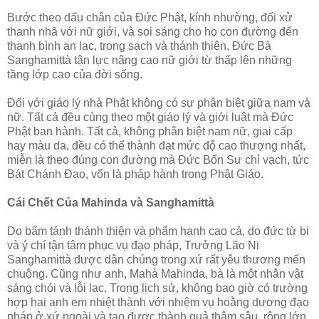
Bước theo dấu chân của Ðức Phật, kính nhường, đối xử
thanh nhã với nữ giới, và soi sáng cho họ con đường đến
thanh bình an lạc, trong sạch và thánh thiện, Ðức Bà
Sanghamittà tận lực nâng cao nữ giới từ thấp lên những
tầng lớp cao của đời sống.
Ðối với giáo lý nhà Phật không có sự phân biệt giữa nam và
nữ. Tất cả đều cùng theo một giáo lý và giới luật mà Ðức
Phật ban hành. Tất cả, không phân biệt nam nữ, giai cấp
hay màu da, đều có thể thành đạt mức độ cao thượng nhất,
miễn là theo đúng con đường mà Ðức Bổn Sư chỉ vạch, tức
Bát Chánh Ðạo, vốn là pháp hành trong Phật Giáo.
Cái Chết Của Mahinda và Sanghamittà
Do bẩm tánh thánh thiện và phẩm hạnh cao cả, do đức từ bi
và ý chí tận tâm phục vụ đạo pháp, Trưởng Lão Ni
Sanghamittà được dân chúng trong xứ rất yêu thương mến
chuộng. Cũng như anh, Mahà Mahinda, bà là một nhân vật
sáng chói và lỗi lạc. Trong lịch sử, không bao giờ có trường
hợp hai anh em nhiệt thành với nhiệm vụ hoằng dương đạo
pháp ở xứ ngoài và tạo được thành quả thâm sâu, rộng lớn