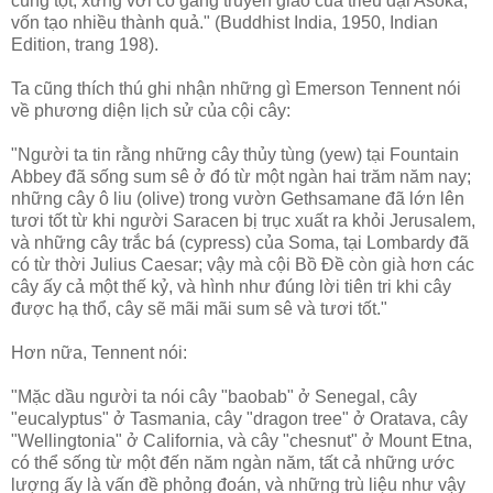
cùng tột, xứng với cố gắng truyền giáo của triều đại Asoka,
vốn tạo nhiều thành quả." (Buddhist India, 1950, Indian
Edition, trang 198).
Ta cũng thích thú ghi nhận những gì Emerson Tennent nói
về phương diện lịch sử của cội cây:
"Người ta tin rằng những cây thủy tùng (yew) tại Fountain
Abbey đã sống sum sê ở đó từ một ngàn hai trăm năm nay;
những cây ô liu (olive) trong vườn Gethsamane đã lớn lên
tươi tốt từ khi người Saracen bị trục xuất ra khỏi Jerusalem,
và những cây trắc bá (cypress) của Soma, tại Lombardy đã
có từ thời Julius Caesar; vậy mà cội Bồ Ðề còn già hơn các
cây ấy cả một thế kỷ, và hình như đúng lời tiên tri khi cây
được hạ thổ, cây sẽ mãi mãi sum sê và tươi tốt."
Hơn nữa, Tennent nói:
"Mặc dầu người ta nói cây "baobab" ở Senegal, cây
"eucalyptus" ở Tasmania, cây "dragon tree" ở Oratava, cây
"Wellingtonia" ở California, và cây "chesnut" ở Mount Etna,
có thể sống từ một đến năm ngàn năm, tất cả những ước
lượng ấy là vấn đề phỏng đoán, và những trù liệu như vậy