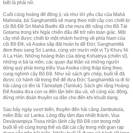
biệt là phái nữ.
Cuối cùng hoàng đế đồng ý, và như lời yêu cầu của Mahà
Mahinda, bà Sanghamittà sẽ mang theo một cây con chiết từ
cội Bồ Ðề Sri Mahà Bodhi đã che mưa đỡ nắng cho Bồ Tát
Gotama trong khi Ngài chiến đấu để trở nên toàn giác. Một
cây nhỏ được chiết từ một nhánh hướng về phía Nam của
cội Bồ Ðề, và Asoka sắp đặt hoàn bị để Ðức Sanghamittà
đem theo sang Sri Lanka, cùng với mười một vị Tỳ Khưu Ni
A La Hán. Những hoàng thân của dòng Kshatriya (chiến sĩ),
những vị bà la môn, các quan đại thần và những người
dòng quý phái trong triều Vua Asoka cũng tháp tùng theo,
cung nghinh cây Bồ Ðề. Như sử sách ghi chép, buổi lễ đã
được cử hành rất trọng thể để đưa Ðức Sanghamittà ra đi từ
hải cảng có tên là Tàmralipti (Tamluk). Sách ghi rằng Hoàng
Ðế Asoka đưa con ra đến tận bến tàu và, vô cùng xúc động,
đứng nhìn đoàn thuyền xa dần cho đến khi khuất dạng.
Sau bảy ngày vượt biển, thuyền đến hải cảng Jambukola,
miền Bắc xứ Lanka. Lòng đầy tâm đạo nhiệt thành, Vua
Devànampiya Tissa nhận lãnh cây Bồ Ðề con trong một
buổi lễ vô cùng trọng thể và đặt cái cây trong một gian rạp