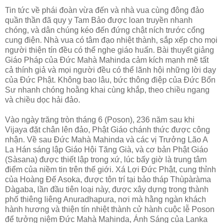
Tin tức về phái đoàn vừa đến và nhà vua cùng đông đảo
quần thần đã quy y Tam Bảo được loan truyền nhanh
chóng, và dân chúng kéo đến đứng chật ních trước cổng
cung điện. Nhà vua có tâm đạo nhiệt thành, sắp xếp cho mọi
người thiện tín đều có thể nghe giáo huấn. Bài thuyết giảng
Giáo Pháp của Ðức Mahà Mahinda cảm kích mạnh mẽ tất
cả thính giả và mọi người đều có thể lãnh hội những lời dạy
của Ðức Phật. Không bao lâu, bức thông điệp của Ðức Bổn
Sư nhanh chóng hoằng khai cùng khắp, theo chiều ngang
và chiều dọc hải đảo.
Vào ngày trăng tròn tháng 6 (Poson), 236 năm sau khi
Vijaya đặt chân lên đảo, Phật Giáo chánh thức được công
nhận. Về sau Ðức Mahà Mahinda và các vị Trưởng Lão A
La Hán sáng lập Giáo Hội Tăng Già, và cơ bản Phật Giáo
(Sàsana) được thiết lập trong xứ, lúc bấy giờ là trung tâm
điểm của niềm tin trên thế giới. Xá Lợi Ðức Phật, cung thỉnh
của Hoàng Ðế Asoka, được tôn trí tại bảo tháp Thùpàràma
Dàgaba, lần đầu tiên loại này, được xây dựng trong thành
phố thiêng liêng Anuradhapura, nơi mà hằng ngàn khách
hành hương và thiện tín nhiệt thành cử hành cuộc lễ Poson
để tưởng niệm Ðức Mahà Mahinda, Ánh Sáng của Lanka