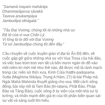
"Samanà mayam mahàràja
Dhammaràjassa sàvakà
Taveva anukampàya
Jambudìpà idhàgatà."
"Tâu Ðại Vương, chúng tôi là những nhà sư
Ðệ tử của vì vua Chân Lý.
Vì lòng từ bi đối với Ðại Vương
Từ xứ Jambudìpa chúng tôi đến đây."
Câu chuyện về cuộc truyền giáo vĩ đại từ Ấn Ðộ đến, về
cuộc gặp gỡ giữa những nhà sư với Vua Tissa của hải đảo,
và việc bao trùm trọn vẹn tất cả bốn mươi ngàn tín đồ vào
một niềm tin mới mẻ như thế nào, đã được mô tả rành mạch
trong các niên sử thời xưa. Kinh Cùla Hatthi-padopama
Sutta (Majjhima Nikàya, Trung A Hàm, 27) là bài Pháp mà
Ngài Mahà Mahinda thuyết giảng cho vua. Một cách sống
động, bài này mô tả Tam Bảo (tri-ratana, Phật Bảo, Pháp
Bảo và Tăng Bảo), cuộc sống ở tự viện của một nhà sư lý
tưởng, và nhấn mạnh đến giá trị của lối phân biện quan sát
sự vật và sáng suốt tìm hiểu.