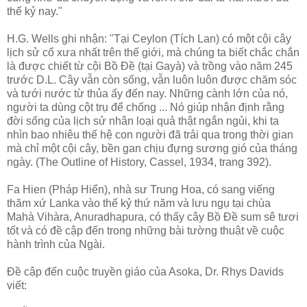
thế kỷ nay."
H.G. Wells ghi nhận: "Tại Ceylon (Tích Lan) có một cội cây
lịch sử cổ xưa nhất trên thế giới, mà chúng ta biết chắc chắn
là được chiết từ cội Bồ Ðề (tại Gayà) và trồng vào năm 245
trước D.L. Cây vẫn còn sống, vẫn luôn luôn được chăm sóc
và tưới nước từ thủa ấy đến nay. Những cành lớn của nó,
người ta dùng cột trụ để chống ... Nó giúp nhận định rằng
đời sống của lịch sử nhân loại quả thật ngắn ngủi, khi ta
nhìn bao nhiêu thế hệ con người đã trải qua trong thời gian
mà chỉ một cội cây, bền gan chịu đựng sương gió của tháng
ngày. (The Outline of History, Cassel, 1934, trang 392).
Fa Hien (Pháp Hiển), nhà sư Trung Hoa, có sang viếng
thăm xứ Lanka vào thế kỷ thứ năm và lưu ngụ tại chùa
Mahà Vihàra, Anuradhapura, có thấy cây Bồ Ðề sum sê tươi
tốt và có đề cập đến trong những bài tường thuật về cuộc
hành trình của Ngài.
Ðề cập đến cuộc truyền giáo của Asoka, Dr. Rhys Davids
viết: