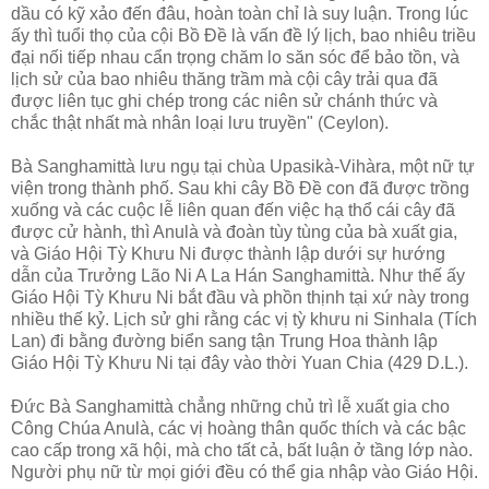
dầu có kỹ xảo đến đâu, hoàn toàn chỉ là suy luận. Trong lúc
ấy thì tuổi thọ của cội Bồ Ðề là vấn đề lý lịch, bao nhiêu triều
đại nối tiếp nhau cẩn trọng chăm lo săn sóc để bảo tồn, và
lịch sử của bao nhiêu thăng trầm mà cội cây trải qua đã
được liên tục ghi chép trong các niên sử chánh thức và
chắc thật nhất mà nhân loại lưu truyền" (Ceylon).
Bà Sanghamittà lưu ngụ tại chùa Upasikà-Vihàra, một nữ tự
viện trong thành phố. Sau khi cây Bồ Ðề con đã được trồng
xuống và các cuộc lễ liên quan đến việc hạ thổ cái cây đã
được cử hành, thì Anulà và đoàn tùy tùng của bà xuất gia,
và Giáo Hội Tỳ Khưu Ni được thành lập dưới sự hướng
dẫn của Trưởng Lão Ni A La Hán Sanghamittà. Như thế ấy
Giáo Hội Tỳ Khưu Ni bắt đầu và phồn thịnh tại xứ này trong
nhiều thế kỷ. Lịch sử ghi rằng các vị tỳ khưu ni Sinhala (Tích
Lan) đi bằng đường biển sang tận Trung Hoa thành lập
Giáo Hội Tỳ Khưu Ni tại đây vào thời Yuan Chia (429 D.L.).
Ðức Bà Sanghamittà chẳng những chủ trì lễ xuất gia cho
Công Chúa Anulà, các vị hoàng thân quốc thích và các bậc
cao cấp trong xã hội, mà cho tất cả, bất luận ở tầng lớp nào.
Người phụ nữ từ mọi giới đều có thể gia nhập vào Giáo Hội.