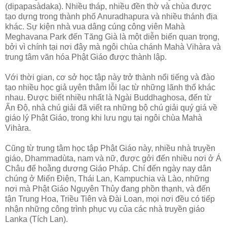
(dipapasàdaka). Nhiều tháp, nhiều đền thờ và chùa được
tạo dựng trong thành phố Anuradhapura và nhiều thánh địa
khác. Sự kiện nhà vua dâng cúng công viên Mahà
Meghavana Park đến Tăng Già là một diễn biến quan trọng,
bởi vì chính tại nơi đây mà ngôi chùa chánh Mahà Vihàra và
trung tâm văn hóa Phật Giáo được thành lập.
Với thời gian, cơ sở học tập này trở thành nổi tiếng và đào
tạo nhiều học giả uyên thâm lỗi lạc từ những lãnh thổ khác
nhau. Ðược biết nhiều nhất là Ngài Buddhaghosa, đến từ
Ấn Ðộ, nhà chú giải đã viết ra những bộ chú giải quý giá về
giáo lý Phật Giáo, trong khi lưu ngụ tại ngôi chùa Mahà
Vihàra.
Cũng từ trung tâm học tập Phật Giáo này, nhiều nhà truyền
giáo, Dhammadùta, nam và nữ, được gởi đến nhiều nơi ở Á
Châu để hoằng dương Giáo Pháp. Chí đến ngày nay dân
chúng ở Miến Ðiện, Thái Lan, Kampuchia và Lào, những
nơi mà Phật Giáo Nguyên Thủy đang phồn thạnh, và đến
tận Trung Hoa, Triều Tiên và Ðài Loan, mọi nơi đều có tiếp
nhận những công trình phục vụ của các nhà truyền giáo
Lanka (Tích Lan).