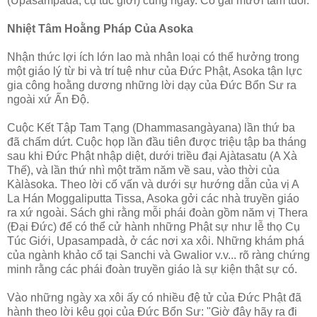
(Upasampadà, cụ túc giới) cùng ngày. Cô gái mười tám tuổi.
Nhiệt Tâm Hoằng Pháp Của Asoka
Nhận thức lợi ích lớn lao mà nhân loại có thể hưởng trong
một giáo lý từ bi và trí tuệ như của Ðức Phật, Asoka tận lực
gia công hoằng dương những lời dạy của Ðức Bổn Sư ra
ngoài xứ Ấn Ðộ.
Cuộc Kết Tập Tam Tạng (Dhammasangàyana) lần thứ ba
đã chấm dứt. Cuộc họp lần đầu tiên được triệu tập ba tháng
sau khi Ðức Phật nhập diệt, dưới triều đại Ajàtasatu (A Xà
Thế), và lần thứ nhì một trăm năm về sau, vào thời của
Kàlàsoka. Theo lời cố vấn và dưới sự hướng dẫn của vị A
La Hán Moggaliputta Tissa, Asoka gởi các nhà truyền giáo
ra xứ ngoài. Sách ghi rằng mỗi phái đoàn gồm năm vị Thera
(Ðại Ðức) để có thể cử hành những Phật sự như lễ thọ Cụ
Túc Giới, Upasampadà, ở các nơi xa xôi. Những khám phá
của ngành khảo cổ tại Sanchi và Gwalior v.v... rõ ràng chứng
minh rằng các phái đoàn truyền giáo là sự kiện thật sự có.
Vào những ngày xa xôi ấy có nhiều đệ tử của Ðức Phật đã
hành theo lời kêu gọi của Ðức Bổn Sư: "Giờ đây hãy ra đi