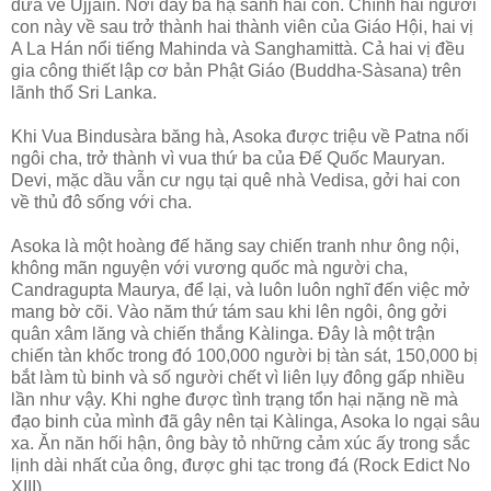
đưa về Ujjain. Nơi đây bà hạ sanh hai con. Chính hai người
con này về sau trở thành hai thành viên của Giáo Hội, hai vị
A La Hán nổi tiếng Mahinda và Sanghamittà. Cả hai vị đều
gia công thiết lập cơ bản Phật Giáo (Buddha-Sàsana) trên
lãnh thổ Sri Lanka.
Khi Vua Bindusàra băng hà, Asoka được triệu về Patna nối
ngôi cha, trở thành vì vua thứ ba của Ðế Quốc Mauryan.
Devi, mặc dầu vẫn cư ngụ tại quê nhà Vedisa, gởi hai con
về thủ đô sống với cha.
Asoka là một hoàng đế hăng say chiến tranh như ông nội,
không mãn nguyện với vương quốc mà người cha,
Candragupta Maurya, để lại, và luôn luôn nghĩ đến việc mở
mang bờ cõi. Vào năm thứ tám sau khi lên ngôi, ông gởi
quân xâm lăng và chiến thắng Kàlinga. Ðây là một trận
chiến tàn khốc trong đó 100,000 người bị tàn sát, 150,000 bị
bắt làm tù binh và số người chết vì liên lụy đông gấp nhiều
lần như vậy. Khi nghe được tình trạng tổn hại nặng nề mà
đạo binh của mình đã gây nên tại Kàlinga, Asoka lo ngại sâu
xa. Ăn năn hối hận, ông bày tỏ những cảm xúc ấy trong sắc
lịnh dài nhất của ông, được ghi tạc trong đá (Rock Edict No
XIII).