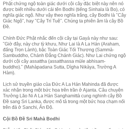
Phật chứng ngộ toàn giác dưới cội cây đặc biệt này nên nó
được biết nhiều dưới cái tên Bodhi (tiếng Sinhala là Bo), có
nghĩa giác ngộ. Như vậy theo nghĩa trắng, cây Bodhi là "Cây
Giác Ngộ", hay "Cây Trí Tuệ". Chúng ta phiên âm là cây Bồ
Ðề.
Chính Ðức Phật nhắc đến cội cây tại Gayà này như sau:
"Giờ đây, này chư tỳ khưu, Như Lai là A La Hán (Araham,
đấng Trọn Lành), bậc Toàn Giác Tối Thượng (Sammà-
Sambuddho, Chánh Ðẳng Chánh Giác). Như Lai chứng ngộ
dưới cội cây assattha (assatthassa mùle abhisam-
buddho)." (Mahàpadana Sutta, Dìgha Nikàya, Trường A
Hàm).
Lịch sử truyền giáo của Ðức A La Hán Mahinda đã được
xác nhận trong một bức họa trên trần ở Ajanta. Câu chuyện
Trưởng Lão Ni A La Hán Sanghamittà cung nghinh cây Bồ
Ðề sang Sri Lanka, được mô tả trong một bức hoạ chạm nổi
trên đá ở Sanchi, Ấn Ðộ.
Cội Bồ Ðề Sri Mahà Bodhi