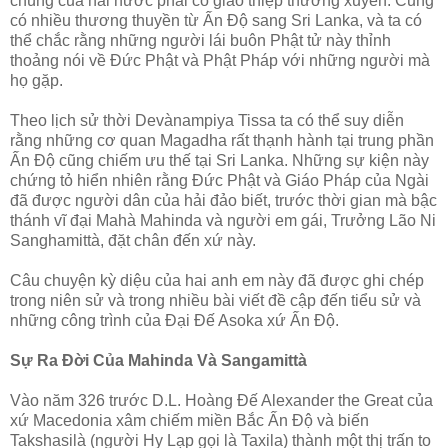
chúng của hai nước phải có giao thiệp thường xuyên. Cũng
có nhiều thương thuyền từ Ấn Ðộ sang Sri Lanka, và ta có
thể chắc rằng những người lái buôn Phật tử này thỉnh
thoảng nói về Ðức Phật và Phật Pháp với những người mà
họ gặp.
Theo lịch sử thời Devànampiya Tissa ta có thể suy diễn
rằng những cơ quan Magadha rất thạnh hành tại trung phần
Ấn Ðộ cũng chiếm ưu thế tại Sri Lanka. Những sự kiện này
chứng tỏ hiển nhiên rằng Ðức Phật và Giáo Pháp của Ngài
đã được người dân của hải đảo biết, trước thời gian mà bậc
thánh vĩ đại Mahà Mahinda và người em gái, Trưởng Lão Ni
Sanghamittà, đặt chân đến xứ này.
Câu chuyện kỳ diệu của hai anh em này đã được ghi chép
trong niên sử và trong nhiều bài viết đề cập đến tiểu sử và
những công trình của Ðại Ðế Asoka xứ Ấn Ðộ.
Sự Ra Ðời Của Mahinda Và Sangamittà
Vào năm 326 trước D.L. Hoàng Ðế Alexander the Great của
xứ Macedonia xâm chiếm miền Bắc Ấn Ðộ và biến
Takshasilà (người Hy Lạp gọi là Taxila) thành một thị trấn to