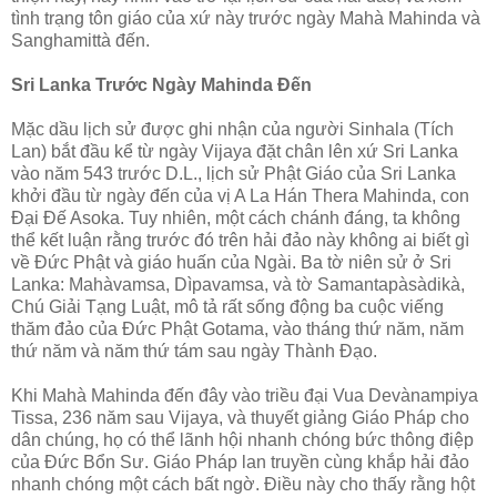
tình trạng tôn giáo của xứ này trước ngày Mahà Mahinda và
Sanghamittà đến.
Sri Lanka Trước Ngày Mahinda Ðến
Mặc dầu lịch sử được ghi nhận của người Sinhala (Tích
Lan) bắt đầu kể từ ngày Vijaya đặt chân lên xứ Sri Lanka
vào năm 543 trước D.L., lịch sử Phật Giáo của Sri Lanka
khởi đầu từ ngày đến của vị A La Hán Thera Mahinda, con
Ðại Ðế Asoka. Tuy nhiên, một cách chánh đáng, ta không
thể kết luận rằng trước đó trên hải đảo này không ai biết gì
về Ðức Phật và giáo huấn của Ngài. Ba tờ niên sử ở Sri
Lanka: Mahàvamsa, Dìpavamsa, và tờ Samantapàsàdikà,
Chú Giải Tạng Luật, mô tả rất sống động ba cuộc viếng
thăm đảo của Ðức Phật Gotama, vào tháng thứ năm, năm
thứ năm và năm thứ tám sau ngày Thành Ðạo.
Khi Mahà Mahinda đến đây vào triều đại Vua Devànampiya
Tissa, 236 năm sau Vijaya, và thuyết giảng Giáo Pháp cho
dân chúng, họ có thể lãnh hội nhanh chóng bức thông điệp
của Ðức Bổn Sư. Giáo Pháp lan truyền cùng khắp hải đảo
nhanh chóng một cách bất ngờ. Ðiều này cho thấy rằng hột