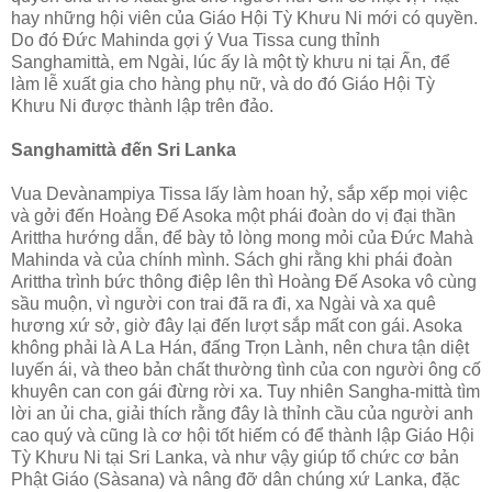
hay những hội viên của Giáo Hội Tỳ Khưu Ni mới có quyền.
Do đó Ðức Mahinda gợi ý Vua Tissa cung thỉnh
Sanghamittà, em Ngài, lúc ấy là một tỳ khưu ni tại Ấn, để
làm lễ xuất gia cho hàng phụ nữ, và do đó Giáo Hội Tỳ
Khưu Ni được thành lập trên đảo.
Sanghamittà đến Sri Lanka
Vua Devànampiya Tissa lấy làm hoan hỷ, sắp xếp mọi việc
và gởi đến Hoàng Ðế Asoka một phái đoàn do vị đại thần
Arittha hướng dẫn, để bày tỏ lòng mong mỏi của Ðức Mahà
Mahinda và của chính mình. Sách ghi rằng khi phái đoàn
Arittha trình bức thông điệp lên thì Hoàng Ðế Asoka vô cùng
sầu muộn, vì người con trai đã ra đi, xa Ngài và xa quê
hương xứ sở, giờ đây lại đến lượt sắp mất con gái. Asoka
không phải là A La Hán, đấng Trọn Lành, nên chưa tận diệt
luyến ái, và theo bản chất thường tình của con người ông cố
khuyên can con gái đừng rời xa. Tuy nhiên Sangha-mittà tìm
lời an ủi cha, giải thích rằng đây là thỉnh cầu của người anh
cao quý và cũng là cơ hội tốt hiếm có để thành lập Giáo Hội
Tỳ Khưu Ni tại Sri Lanka, và như vậy giúp tổ chức cơ bản
Phật Giáo (Sàsana) và nâng đỡ dân chúng xứ Lanka, đặc