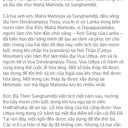
và lâu dài như Mahà Mahinda và Sanghamittà.
Cả hai anh em, Mahà Mahinda và Sanghamittà, đều sống
lâu hơn Devànampiya Tissa, vua trị vì xứ Lanka trong bốn
mươi năm. Ðại Ðức Mahà Mahinda, vị Dipappasàdaka,
người làm cho hòn đảo chói sáng -- Ánh Sáng của Lanka --
đã hiến trọn đời sống mình để tạo an lành và phúc lợi cho
dân chúng của hải đảo tốt đẹp này, viên tịch lúc tám mươi
tuổi, trong khi nhập Hạ (vassàna) tại Núi Tháp (Cetiya
Mountain) vào năm thứ tám triều đại Vua Uttiya, em và là
người kế vị Vua Devànampiya Tissa. Vua Uttiya cử hành vô
cùng trọng thể cuộc lễ hỏa táng. Một số bảo tháp đã được
tạo dựng để tôn thờ xá lợi của Ngài sau khi nhục thể được
hỏa táng. Một trong các tháp ấy được xây dựng tại
Mihintale, nơi mà Ngài Mahinda lưu trú nhiều nhất.
Ðức Bà Theri Sanghamittà viên tịch một năm sau, hưởng
thọ bảy mươi chín tuổi, trong khi lưu ngụ tại ni viện
Hatthàlhaka rất an lạc. Lễ hỏa táng của bà cũng được Vua
Uttiya long trọng cử hành tại một địa điểm kế cận cội Bồ Ðề.
Tại nơi đây, một ngôi đền được xây dựng để tôn thờ bà.
Các vị A La Hán vĩ đại ấy đã không còn. Nhưng cả hai vẫn