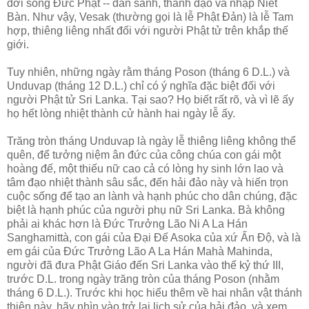
đời sống Ðức Phật -- đản sanh, thành đạo và nhập Niết
Bàn. Như vậy, Vesak (thường gọi là lễ Phật Ðản) là lễ Tam
hợp, thiêng liêng nhất đối với người Phật tử trên khắp thế
giới.
Tuy nhiên, những ngày rằm tháng Poson (tháng 6 D.L.) và
Unduvap (tháng 12 D.L.) chỉ có ý nghĩa đặc biệt đối với
người Phật tử Sri Lanka. Tại sao? Họ biết rất rõ, và vì lẽ ấy
họ hết lòng nhiệt thành cử hành hai ngày lễ ấy.
Trăng tròn tháng Unduvap là ngày lễ thiêng liêng không thể
quên, để tưởng niệm ân đức của công chúa con gái một
hoàng đế, một thiếu nữ cao cả có lòng hy sinh lớn lao và
tâm đạo nhiệt thành sâu sắc, đến hải đảo này và hiến trọn
cuộc sống để tạo an lành và hạnh phúc cho dân chúng, đặc
biệt là hạnh phúc của người phụ nữ Sri Lanka. Bà không
phải ai khác hơn là Ðức Trưởng Lão Ni A La Hán
Sanghamittà, con gái của Ðại Ðế Asoka của xứ Ấn Ðộ, và là
em gái của Ðức Trưởng Lão A La Hán Mahà Mahinda,
người đã đưa Phật Giáo đến Sri Lanka vào thế kỷ thứ III,
trước D.L. trong ngày trăng tròn của tháng Poson (nhằm
tháng 6 D.L.). Trước khi học hiểu thêm về hai nhân vật thánh
thiện này, hãy nhìn vào trở lại lịch sử của hải đảo, và xem