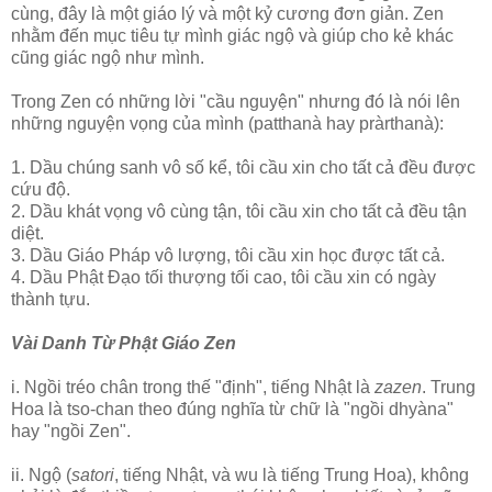
cùng, đây là một giáo lý và một kỷ cương đơn giản. Zen
nhằm đến mục tiêu tự mình giác ngộ và giúp cho kẻ khác
cũng giác ngộ như mình.
Trong Zen có những lời "cầu nguyện" nhưng đó là nói lên
những nguyện vọng của mình (patthanà hay pràrthanà):
1. Dầu chúng sanh vô số kể, tôi cầu xin cho tất cả đều được
cứu độ.
2. Dầu khát vọng vô cùng tận, tôi cầu xin cho tất cả đều tận
diệt.
3. Dầu Giáo Pháp vô lượng, tôi cầu xin học được tất cả.
4. Dầu Phật Ðạo tối thượng tối cao, tôi cầu xin có ngày
thành tựu.
Vài Danh Từ Phật Giáo Zen
i. Ngồi tréo chân trong thế "định", tiếng Nhật là
zazen
. Trung
Hoa là tso-chan theo đúng nghĩa từ chữ là "ngồi dhyàna"
hay "ngồi Zen".
ii. Ngộ (
satori
, tiếng Nhật, và wu là tiếng Trung Hoa), không