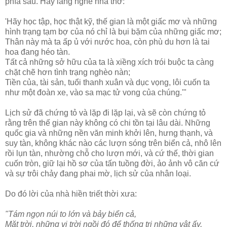
phía sau. Hãy lắng nghe nhà thơ:
'Hãy học tập, học thật kỹ, thế gian là một giấc mơ và những
hình trạng tạm bợ của nó chỉ là bụi bặm của những giấc mơ;
Thân này mà ta ấp ủ với nước hoa, còn phù du hơn là tai
hoa đang héo tàn.
Tất cả những sở hữu của ta là xiềng xích trói buộc ta càng
chặt chẽ hơn tình trạng nghèo nàn;
Tiền của, tài sản, tuổi thanh xuân và dục vọng, lôi cuốn ta
như một đoàn xe, vào sa mạc tử vong của chúng.'"
Lịch sử đã chứng tỏ và lặp đi lặp lại, và sẽ còn chứng tỏ
rằng trên thế gian này không có chi tồn tại lâu dài. Những
quốc gia và những nền văn minh khởi lên, hưng thạnh, và
suy tàn, không khác nào các lượn sóng trên biển cả, nhô lên
rồi lụn tàn, nhường chỗ cho lượn mới, và cứ thế, thời gian
cuốn tròn, giữ lại hồ sơ của tấn tuồng đời, ảo ảnh vô căn cứ
và sự trôi chảy đang phai mờ, lịch sử của nhân loại.
Do đó lời của nhà hiền triết thời xưa:
"Tám ngọn núi to lớn và bảy biển cả,
Mặt trời, những vị trời ngồi đó để thống trị những vật ấy,