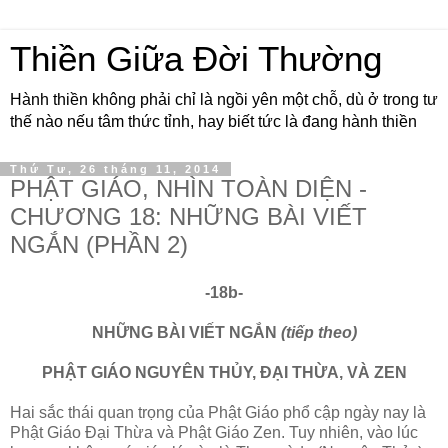
Thiền Giữa Đời Thường
Hành thiền không phải chỉ là ngồi yên một chỗ, dù ở trong tư
thế nào nếu tâm thức tỉnh, hay biết tức là đang hành thiền
Thứ Tư, 26 tháng 11, 2014
PHẬT GIÁO, NHÌN TOÀN DIỆN -
CHƯƠNG 18: NHỮNG BÀI VIẾT
NGẮN (PHẦN 2)
-18b-
NHỮNG BÀI VIẾT NGẮN
(tiếp theo)
PHẬT GIÁO NGUYÊN THỦY, ÐẠI THỪA, VÀ ZEN
Hai sắc thái quan trọng của Phật Giáo phổ cập ngày nay là
Phật Giáo Ðại Thừa và Phật Giáo Zen. Tuy nhiên, vào lúc