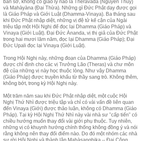
ban sơ, không có giáo lý nào là Theravàda (Nguyên Thủy)
và Mahàyàna (Ðại Thừa). Những gì Ðức Phật dạy được gọi
là Giáo Pháp và Giới Luật (Dhamma-Vinaya). Ba tháng sau
khi Ðức Phật nhập diệt, những vị đệ tử kế cận của Ngài
triệu tập một Hội Nghị để đọc lại Dhamma (Giáo Pháp) và
Vinaya (Giới Luật). Ðại Ðức Ànanda, vị thị giả của Ðức Phật
trong hai mươi lăm năm, đọc lại Dhamma (Giáo Pháp); Ðại
Ðức Upali đọc lại Vinaya (Giới Luật).
Trong Hội Nghị này, những đoạn của Dhamma (Giáo Pháp)
được chỉ định cho các vị Trưởng Lão (Theras) và chư môn
đệ của những vị này học thuộc lòng. Như vậy Dhamma
(Giáo Pháp) được truyền khẩu từ thầy sang trò. Không thêm,
không bớt, trong kỳ Hội Nghị này.
Một trăm năm sau khi Ðức Phật nhập diệt, một cuộc Hội
Nghị Thứ Nhì được triệu tập và chỉ có vài vấn đề liên quan
đến Vinaya (Giới) được thảo luận, không có Dhamma (Giáo
Pháp). Tại kỳ Hội Nghị Thứ Nhì này vài nhà sư "cấp tiến" có
chiều hướng muốn thay đổi vài giới phụ thuộc. Tuy nhiên,
những vị có khuynh hướng chính thống không đồng ý và nói
rằng không nên thay đổi điểm nào. Do đó một nhóm các nhà
sư rời Hội Nghị và thành lập Mahàsanghika -- Ðại Cộng