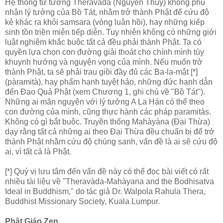
Hệ thống tư tưởng Theravàda (Nguyên Thủy) không phủ
nhận lý tưởng của Bồ Tát, nhằm trở thành Phật để cứu độ
kẻ khác ra khỏi samsara (vòng luân hồi), hay những kiếp
sinh tồn triền miên tiếp diễn. Tuy nhiên không có những giới
luật nghiêm khắc buộc tất cả đều phải thành Phật. Ta có
quyền lựa chọn con đường giải thoát cho chính mình tùy
khuynh hướng và nguyện vọng của mình. Nếu muốn trở
thành Phật, ta sẽ phải trau giồi đầy đủ các Ba-la-mật [*]
(pàramità), hay phẩm hạnh tuyệt hảo, những đức hạnh dẫn
đến Ðạo Quả Phật (xem Chương 1, ghi chú về "Bồ Tát").
Những ai mãn nguyện với lý tưởng A La Hán có thể theo
con đường của mình, cũng thực hành các pháp paramitàs.
Không có gì bắt buộc. Truyền thống Mahàyàna (Ðại Thừa)
dạy rằng tất cả những ai theo Ðại Thừa đều chuẩn bị để trở
thành Phật nhằm cứu độ chúng sanh, vấn đề là ai sẽ cứu độ
ai, vì tất cả là Phật.
[*] Quý vị lưu tâm đến vấn đề này có thể đọc bài viết có rất
nhiều tài liệu về "Theravàda-Mahàyana and the Bodhisatva
Ideal in Buddhism," do tác giả Dr. Walpola Rahula Thera,
Buddhist Missionary Society, Kuala Lumpur.
Phật Giáo Zen