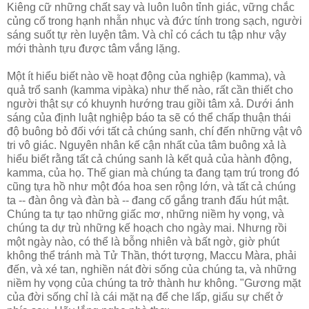
Kiêng cữ những chất say và luôn luôn tỉnh giác, vững chắc
củng cố trong hạnh nhẫn nhục và đức tính trong sạch, người
sáng suốt tự rèn luyện tâm. Và chỉ có cách tu tập như vậy
mới thành tựu được tâm vắng lặng.
Một ít hiểu biết nào về hoạt động của nghiệp (kamma), và
quả trổ sanh (kamma vipàka) như thế nào, rất cần thiết cho
người thật sự có khuynh hướng trau giồi tâm xả. Dưới ánh
sáng của định luật nghiệp báo ta sẽ có thể chấp thuận thái
độ buông bỏ đối với tất cả chúng sanh, chí đến những vật vô
tri vô giác. Nguyên nhân kế cận nhất của tâm buông xả là
hiểu biết rằng tất cả chúng sanh là kết quả của hành động,
kamma, của họ. Thế gian mà chúng ta đang tạm trú trong đó
cũng tựa hồ như một đóa hoa sen rộng lớn, và tất cả chúng
ta -- đàn ông và đàn bà -- đang cố gắng tranh đấu hút mật.
Chúng ta tự tạo những giấc mơ, những niềm hy vọng, và
chúng ta dự trù những kế hoạch cho ngày mai. Nhưng rồi
một ngày nào, có thể là bỗng nhiên và bất ngờ, giờ phút
không thể tránh mà Tử Thần, thớt tượng, Maccu Màra, phải
đến, và xé tan, nghiền nát đời sống của chúng ta, và những
niềm hy vọng của chúng ta trở thành hư không. "Gương mặt
của đời sống chỉ là cái mặt nạ để che lấp, giấu sự chết ở