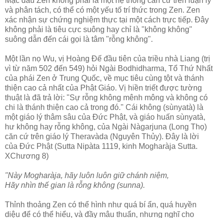
Mặc dầu Zen không phải là một hệ thống căn cứ trên luận lý
và phân tách, có thể có một yếu tố trí thức trong Zen. Zen
xác nhận sự chứng nghiệm thực tại một cách trực tiếp. Ðây
không phải là tiêu cực suông hay chỉ là "không không"
suông dẫn đến cái gọi là tâm "rỗng không".
Một lần nọ Wu, vị Hoàng Ðế đầu tiên của triều nhà Liang (trị
vì từ năm 502 đến 549) hỏi Ngài Bodhidharma, Tổ Thứ Nhất
của phái Zen ở Trung Quốc, về mục tiêu cùng tột và thánh
thiện cao cả nhất của Phật Giáo. Vị hiền triết được tường
thuật là đã trả lời: "Sự rỗng không mênh mông và không có
chi là thánh thiện cao cả trong đó." Cái không (sùnyatà) là
một giáo lý thâm sâu của Ðức Phật, và giáo huấn sùnyatà,
hư không hay rỗng không, của Ngài Nàgarjuna (Long Thọ)
căn cứ trên giáo lý Theravàda (Nguyên Thủy). Ðây là lời
của Ðức Phật (Sutta Nipàta 1119, kinh Mogharàja Sutta.
XChương 8)
"Này Mogharàja, hãy luôn luôn giữ chánh niệm,
Hãy nhìn thế gian là rỗng không (sunna).
Thỉnh thoảng Zen có thể hình như quá bí ẩn, quá huyền
diệu để có thể hiểu, và đầy mâu thuẩn, nhưng nghĩ cho