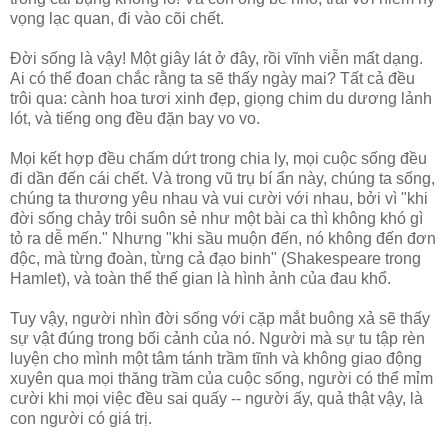
vọng lạc quan, đi vào cõi chết.
Ðời sống là vậy! Một giây lát ở đây, rồi vĩnh viễn mất dạng.
Ai có thể đoan chắc rằng ta sẽ thấy ngày mai? Tất cả đều
trôi qua: cành hoa tươi xinh đẹp, giọng chim du dương lảnh
lót, và tiếng ong đều đặn bay vo vo.
Mọi kết hợp đều chấm dứt trong chia ly, mọi cuộc sống đều
đi dần đến cái chết. Và trong vũ trụ bí ẩn này, chúng ta sống,
chúng ta thương yêu nhau và vui cười với nhau, bởi vì "khi
đời sống chảy trôi suôn sẻ như một bài ca thì không khó gì
tỏ ra dễ mến." Nhưng "khi sầu muộn đến, nó không đến đơn
độc, mà từng đoàn, từng cả đạo binh" (Shakespeare trong
Hamlet), và toàn thể thế gian là hình ảnh của đau khổ.
Tuy vậy, người nhìn đời sống với cặp mắt buông xả sẽ thấy
sự vật đúng trong bối cảnh của nó. Người mà sự tu tập rèn
luyện cho mình một tâm tánh trầm tĩnh và không giao động
xuyên qua mọi thăng trầm của cuộc sống, người có thể mỉm
cười khi mọi việc đều sai quấy -- người ấy, quả thật vậy, là
con người có giá trị.