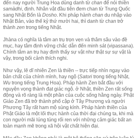
đến nay người Trung Hoa dùng danh từ
chan
để nói thiền
samàdhi
, định. Nhân vật đầu tiên đem chan từ Trung Quốc
sang Nhật Bổn là
Dosho
. Khi pháp hành
chan
du nhập vào
Nhật Bản, vào thế kỷ thứ mười hai, thì danh từ chan trở
thành
zen
trong tiếng Nhật.
Jhàna có nghĩa là tâm an trụ trọn vẹn và thâm sâu vào đề
mục, hay tâm định vững chắc dẫn đến minh sát (vipassana).
Chính tâm an trụ hay định thấy sự vật như thật sự sự vật là
vậy, trong bối cảnh thích nghi.
Như vậy, lẽ dĩ nhiên Zen là thiền -- trực tiếp nhìn ngay vào
bản chất của chính mình, hay ngộ (
Satori
trong tiếng Nhật,
Wu
trong tiếng Trung Hoa). Pháp hành Zen bắt đầu với
nguyện vọng thành đạt giác ngộ. ở Nhật, thiền Zen rất sống
động và rõ ràng là một phần của cuộc sống hằng ngày. Phật
Giáo Zen đã trở thành phổ cập ở Tây Phương và người
Phương Tây rất ham mộ sùng kính. Pháp hành thiền của
Phật Giáo là một lối thực hành của thời đại chúng ta, khi mà
con người mãi lúng túng rối ren với những cảm giác bất an
toàn mạnh mẽ trong xã hội vật chất hiện đại.