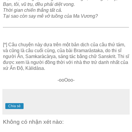
Bạn, tôi, vũ trụ, đều phải diệt vong.
Thời gian chiến thắng tất cả.
Tại sao còn say mê vở tuồng của Ma Vương?
[*] Câu chuyện này dựa trên một bản dịch của câu thứ tám,
và cũng là câu cuối cùng, của bài Bramaràstaka, do thi sĩ
người Ấn, Samkaràcàrya, sáng tác bằng chữ Sanskrit. Thi sĩ
được xem là người đồng thời với nhà thơ trứ danh nhất của
xứ Ấn Ðộ, Kàlidàsa.
-ooOoo-
Chia sẻ
Không có nhận xét nào: