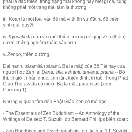
phải là đắc thiền, trong trạng thái không hay biết gì cả, cũng
không phải một trạng thái tâm lạ thường.
iii.
Koan
là một loại vấn đề mà vị thiền sư đặt ra để thiền
sinh giải quyết.
iv.
Kyosaku
là đập với một thiền trượng để giúp
Zen
(thiền)
được chứng nghiệm thâm sâu hơn.
v.
Zendo
, thiền đường.
Ðại hạnh, pàramità (pàrami, Ba la mật) của Bồ Tát hay của
người học Zen là:
Dàna, sìla, kshànti, dhyàna, prajnà
-- Bố
thí, trì giới, nhẫn nhục, tinh tấn, thiền định, trí tuệ. Trong Phật
Giáo Theravàda có mười Ba la mật, paramitàs (xem
Chương 1)
Những vị quan tâm đến Phật Giáo Zen có thể đọc :
- The Essentials of Zen Buddhism -- An Anthology of the
Writings of Daisetz T. Suzuki, do Bernard Phillips biên sọan;
- Zen Buddhism and Psychoanalysis, do tác giả D.T. Suzuki,