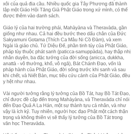
xôi của quả địa cầu. Nhiều quốc gia Tây Phương đã thành
lập một Giáo Hội Tăng Già Phật Giáo trong xứ mình, có thể
được thêm vào danh sách.
Giáo lý của hai trường phái, Mahàyàna và Theravàda, gần
giống như nhau. Cả hai đều bước theo dấu chân của Ðức
Sakyamuni Gotama (Thích Ca Mâu Ni Cồ Ðàm), và xem
Ngài là giáo chủ. Tứ Diệu Ðế, phần tinh túy của Phật Giáo,
pháp tùy thuộc phát sanh (paticca-samuppàda), hay thập nhị
nhân duyên, ba đặc tướng của đời sống (anicca, dukkha,
anattà - vô thường, khổ, vô ngã), Bát Chánh Ðạo, vốn là
pháp hành của Phật Giáo, đời sống trước khi sanh và sau
khi chết, và Niết Bàn, mục tiêu cứu cánh của Phật Giáo, đều
y hệt như nhau.
Vài người tưởng rằng lý tưởng của Bồ Tát, hay Bồ Tát Ðạo,
chỉ được đề cập đến trong Mahàyàna, và Theravàda chỉ nói
đến Ðạo Quả A La Hán, một sự thành tựu cá nhân, và như
vậy là ích kỷ. Tuy nhiên, người học đạo Phật một cách thận
trọng và không thiên vị sẽ thấy lý tưởng của Bồ Tát trong
văn học Theravàda.