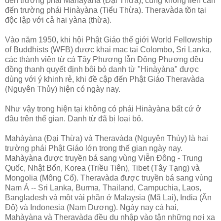
đến trường phái Mahàyàna (Ðại Thừa), cũng không liên can
đến trường phái Hinàyàna (Tiểu Thừa). Theravàda tồn tại
độc lập với cả hai yàna (thừa).
Vào năm 1950, khi hội Phật Giáo thế giới World Fellowship
of Buddhists (WFB) được khai mạc tại Colombo, Sri Lanka,
các thành viên từ cả Tây Phương lẫn Ðông Phương đều
đồng thanh quyết định bôi bỏ danh từ "Hinàyàna" được
dùng với ý khinh rẻ, khi đề cập đến Phật Giáo Theravàda
(Nguyên Thủy) hiện có ngày nay.
Như vậy trong hiện tại không có phái Hinàyàna bất cứ ở
đâu trên thế gian. Danh từ đã bị loại bỏ.
Mahàyàna (Ðại Thừa) và Theravàda (Nguyên Thủy) là hai
trường phái Phật Giáo lớn trong thế gian ngày nay.
Mahàyàna được truyền bá sang vùng Viễn Ðông - Trung
Quốc, Nhật Bổn, Korea (Triều Tiên), Tibet (Tây Tạng) và
Mongolia (Mông Cổ). Theravàda được truyền bá sang vùng
Nam Á -- Sri Lanka, Burma, Thailand, Campuchia, Laos,
Bangladesh và một vài phần ở Malaysia (Mã Lai), India (Ấn
Ðộ) và Indonesia (Nam Dương). Ngày nay cả hai,
Mahàyàna và Theravàda đều du nhập vào tận những nơi xa