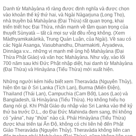
Danh từ Mahàyàna rõ ràng được định nghĩa và được chọn
vào khoản thế kỷ thứ hai, và Ngài Nàgarjuna (Long Thọ),
nhà truyền bá Mahàyàna (Ðại Thừa) rất quan trọng, khai
triển triết học Ðại Thừa, nhấn mạnh về tầm quan trọng của
thuyết Sùnyatà -- tất cả mọi sự vật đều rỗng không. (Xem
Màdhyamikakàrikà, Trung Quán Luận, của Ngài). Về sau có
các Ngài Asanga, Vasubhandhu, Dharmakirti, Àryadeva,
Dinnàga v.v... những vị mạnh mẽ ủng hộ Mahàyàna (Ðại
Thừa Phật Giáo) và văn học Mahàyàna. Như vậy, vào lối
700 năm sau khi Ðức Phật nhập diệt, hai danh từ Mahàyàna
(Ðại Thừa) và Hinàyàna (Tiểu Thừa) mới xuất hiện.
Những người kém hiểu biết xem Theravàda (Nguyên Thủy),
hiện tồn tại ở Sri Lanka (Tích Lan), Burma (Miến Ðiện),
Thailand (Thái Lan), Campuchia (Cam Bốt), Laos (Lao) và
Bangladesh, là Hinàyàna (Tiểu Thừa). Họ không hiểu họ
đang nói gì. Khi Phật Giáo du nhập vào Sri Lanka vào thế kỷ
thứ ba trước D.L., do Ðại Ðức Mahinda đem sang, thì không
có "
yàna
", hay "
thừa
" nào cả. Phái Hinàyàna (Tiểu Thừa)
được khai triển tại Ấn Ðộ, không có chi liên hệ đến Phật
Giáo Theravàda (Nguyên Thủy). Theravàda không liên can