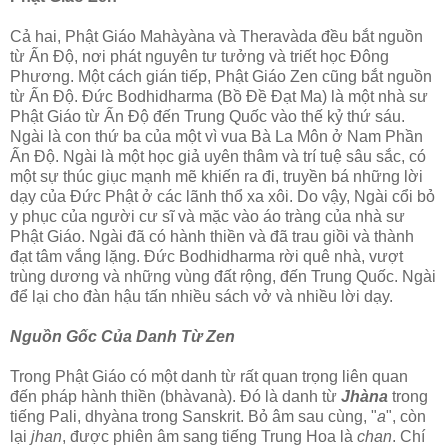
Cả hai, Phật Giáo Mahàyàna và Theravàda đều bắt nguồn
từ Ấn Ðộ, nơi phát nguyên tư tưởng và triết học Ðông
Phương. Một cách gián tiếp, Phật Giáo Zen cũng bắt nguồn
từ Ấn Ðộ. Ðức Bodhidharma (Bồ Ðề Ðạt Ma) là một nhà sư
Phật Giáo từ Ấn Ðộ đến Trung Quốc vào thế kỷ thứ sáu.
Ngài là con thứ ba của một vì vua Bà La Môn ở Nam Phần
Ấn Ðộ. Ngài là một học giả uyên thâm và trí tuệ sâu sắc, có
một sự thúc giục mạnh mẽ khiến ra đi, truyền bá những lời
dạy của Ðức Phật ở các lãnh thổ xa xôi. Do vậy, Ngài cổi bỏ
y phục của người cư sĩ và mặc vào áo tràng của nhà sư
Phật Giáo. Ngài đã có hành thiền và đã trau giồi và thành
đạt tâm vắng lặng. Ðức Bodhidharma rời quê nhà, vượt
trùng dương và những vùng đất rộng, đến Trung Quốc. Ngài
để lại cho đàn hậu tấn nhiều sách vở và nhiều lời dạy.
Nguồn Gốc Của Danh Từ Zen
Trong Phật Giáo có một danh từ rất quan trọng liên quan
đến pháp hành thiền (bhàvanà). Ðó là danh từ
Jhàna
trong
tiếng Pali, dhyàna trong Sanskrit. Bỏ âm sau cùng, "
a
", còn
lại
jhan
, được phiên âm sang tiếng Trung Hoa là
chan
. Chí