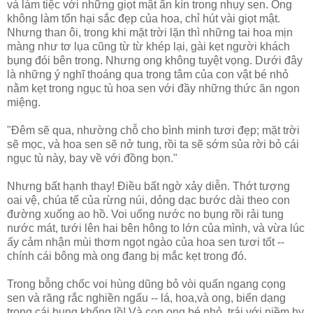
và làm tiệc với những giọt mật ẩn kín trong nhụy sen. Ong
không làm tổn hại sắc đẹp của hoa, chỉ hút vài giọt mật.
Nhưng than ôi, trong khi mặt trời lặn thì những tai hoa mịn
màng như tơ lụa cũng từ từ khép lại, gài kẹt người khách
bụng đói bên trong. Nhưng ong không tuyệt vọng. Dưới đây
là những ý nghĩ thoáng qua trong tâm của con vật bé nhỏ
nằm kẹt trong ngục tù hoa sen với đầy những thức ăn ngon
miệng.
"Ðêm sẽ qua, nhường chỗ cho bình minh tươi đẹp; mặt trời
sẽ mọc, và hoa sen sẽ nở tung, rồi ta sẽ sớm sủa rời bỏ cái
ngục tù này, bay về với đồng bọn."
Nhưng bất hạnh thay! Ðiều bất ngờ xảy diễn. Thớt tượng
oai vệ, chúa tể của rừng núi, dỏng dạc bước dài theo con
đường xuống ao hồ. Voi uống nước no bụng rồi rải tung
nước mát, tưới lên hai bên hông to lớn của mình, và vừa lúc
ấy cảm nhận mùi thơm ngọt ngào của hoa sen tươi tốt --
chính cái bông mà ong đang bị mắc kẹt trong đó.
Trong bỗng chốc voi hùng dũng bỏ vòi quấn ngang cọng
sen và răng rắc nghiền ngấu -- lá, hoa,và ong, biến dạng
trong cái bụng khổng lồ! Và con ong bé nhỏ, trái với niềm hy