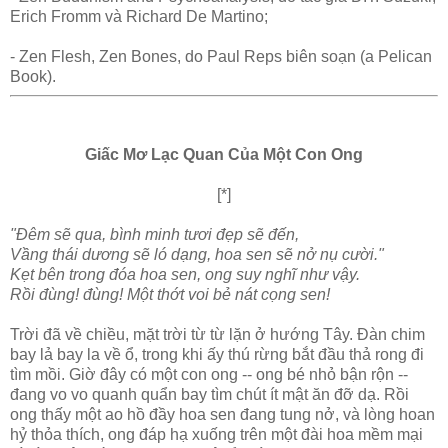
Erich Fromm và Richard De Martino;
- Zen Flesh, Zen Bones, do Paul Reps biên soạn (a Pelican
Book).
Giấc Mơ Lạc Quan Của Một Con Ong
[*]
"Ðêm sẽ qua, bình minh tươi đẹp sẽ đến,
Vầng thái dương sẽ ló dạng, hoa sen sẽ nở nụ cười."
Kẹt bên trong đóa hoa sen, ong suy nghĩ như vậy.
Rồi đùng! đùng! Một thớt voi bẻ nát cọng sen!
Trời đã về chiều, mặt trời từ từ lặn ở hướng Tây. Ðàn chim
bay lả bay la về ổ, trong khi ấy thú rừng bắt đầu thả rong đi
tìm mồi. Giờ đây có một con ong -- ong bé nhỏ bận rộn --
đang vo vo quanh quẩn bay tìm chút ít mật ăn đỡ dạ. Rồi
ong thấy một ao hồ đầy hoa sen đang tung nở, và lòng hoan
hỷ thỏa thích, ong đáp hạ xuống trên một đài hoa mềm mại