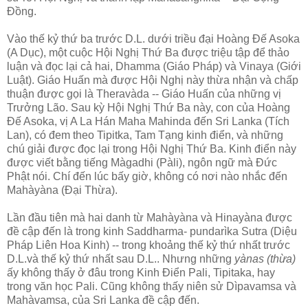
Ðồng.
Vào thế kỷ thứ ba trước D.L. dưới triều đại Hoàng Ðế Asoka
(A Dục), một cuộc Hội Nghị Thứ Ba được triệu tập để thảo
luận và đọc lại cả hai, Dhamma (Giáo Pháp) và Vinaya (Giới
Luật). Giáo Huấn mà được Hội Nghị này thừa nhận và chấp
thuận được gọi là Theravàda -- Giáo Huấn của những vị
Trưởng Lão. Sau kỳ Hội Nghị Thứ Ba này, con của Hoàng
Ðế Asoka, vị A La Hán Maha Mahinda đến Sri Lanka (Tích
Lan), có đem theo Tipitka, Tam Tạng kinh điển, và những
chú giải được đọc lại trong Hội Nghị Thứ Ba. Kinh điển này
được viết bằng tiếng Màgadhi (Pàli), ngôn ngữ mà Ðức
Phật nói. Chí đến lúc bấy giờ, không có nơi nào nhắc đến
Mahàyàna (Ðại Thừa).
Lần đầu tiên mà hai danh từ Mahàyàna và Hinayàna được
đề cập đến là trong kinh Saddharma- pundarìka Sutra (Diệu
Pháp Liên Hoa Kinh) -- trong khoảng thế kỷ thứ nhất trước
D.L.và thế kỷ thứ nhất sau D.L.. Nhưng những
yànas (thừa)
ấy không thấy ở đâu trong Kinh Ðiển Pali, Tipitaka, hay
trong văn học Pali. Cũng không thấy niên sử Dìpavamsa và
Mahàvamsa, của Sri Lanka đề cập đến.