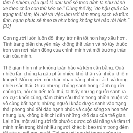
tâm ô nhiễm, hậu quả là đau khổ sẽ theo dính ta như bánh
xe theo chân con thú kéo xe." Cùng thế ấy, "do hậu quả của
trạng thái tâm, lời nói và việc làm với tâm trong sạch và trầm
tĩnh, hạnh phúc sẽ theo ta như bóng không khi nào rời hình."
[33]
Con người luôn luôn đổi thay, trở nên tốt hơn hay xấu hơn.
Tình trạng biến chuyển này không thể tránh và nó tùy thuộc
trọn vẹn nơi hành động của chính mình và môi trường thân
cận của mình.
Thế gian hình như không toàn hảo và kém cân bằng. Quá
nhiều lần chúng ta gặp phải nhiều khó khăn và nhiều khiếm
khuyết. Mỗi người mỗi khác nhau bằng nhiều cách và trong
nhiều sắc thái. Giữa những chúng sanh trong cảnh người
chúng ta, nói chi đến loài thú, ta thấy những người sanh ra
cơ cực khốn cùng, đắm chìm sâu thẩm trong phiền muộn và
vô cùng bất hạnh; những người khác được sanh vào trạng
thái phong phú dồi dào hạnh phúc và cuộc sống xa hoa trên
nhung lụa, không biết chi đến những khổ đau của thế gian.
Lại nữa, một vài người tốt phước được có tài năng và tâm trí
minh mẫn trong khi nhiều người khác bị bao trùm trong đêm