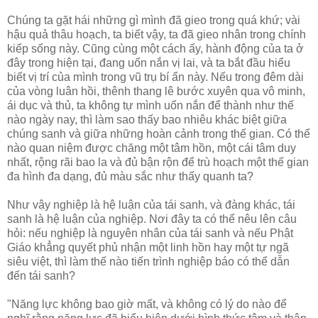
Chúng ta gặt hái những gì mình đã gieo trong quá khứ; vài
hậu quả thâu hoạch, ta biết vậy, ta đã gieo nhân trong chính
kiếp sống này. Cũng cùng một cách ấy, hành động của ta ở
đây trong hiện tại, đang uốn nắn vị lai, và ta bắt đầu hiểu
biết vị trí của mình trong vũ trụ bí ẩn này. Nếu trong đêm dài
của vòng luân hồi, thênh thang lê bước xuyên qua vô minh,
ái dục và thủ, ta không tự mình uốn nắn để thành như thế
nào ngày nay, thì làm sao thấy bao nhiêu khác biệt giữa
chúng sanh và giữa những hoàn cảnh trong thế gian. Có thể
nào quan niệm được chăng một tâm hồn, một cái tâm duy
nhất, rộng rãi bao la và đủ bận rộn để trù hoạch một thế gian
đa hình đa dạng, đủ màu sắc như thấy quanh ta?
Như vậy nghiệp là hệ luận của tái sanh, và đàng khác, tái
sanh là hệ luận của nghiệp. Nơi đây ta có thể nêu lên câu
hỏi: nếu nghiệp là nguyên nhân của tái sanh và nếu Phật
Giáo khẳng quyết phủ nhận một linh hồn hay một tự ngã
siêu việt, thì làm thế nào tiến trình nghiệp báo có thể dẫn
đến tái sanh?
"Năng lực không bao giờ mất, và không có lý do nào để