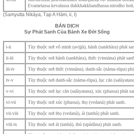
Evametassa kevalassa dukkhakkhandhassa-nirodho hoti
(Samyutta Nikàya, Tạp A Hàm, ii, I)
BẢN DỊCH
Sự Phát Sanh Của Bánh Xe Ðời Sống
i-ii
Tùy thuộc nơi vô minh (avijjà), hành (sankhàra) phát sa
ii-iii
Tùy thuộc nơi hành (sankhàra), thức (vinnàna) phát san
iii-iv
Tùy thuộc nơi thức (vinnàna), danh-sắc (nàma-rùpa) phá
iv-v
Tùy thuộc nơi danh-sắc (nàma-rùpa), lục c
ăn (sal
àyatana
v-vi
Tùy thuộc nơi lục c
ăn (sal
àyatana), xúc (phassa) phát sa
vi-vii
Tùy thuộc nơi xúc (phassa), thọ (vedanà) phát sanh.
vii-viii
Tùy thuộc nơi thọ (vedanà), ái (tanhà) phát sanh.
viii-ix
Tùy thuộc nơi ái (tanhà), thủ (upàdàna) phát sanh.