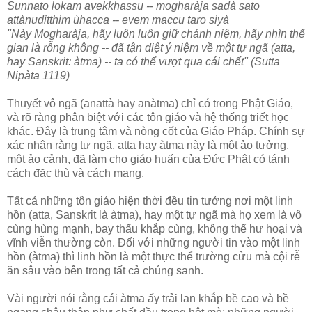
Sunnato lokam avekkhassu -- mogharàja sadà sato
attànuditthim ùhacca -- evem maccu taro siyà
"Này Mogharàja, hãy luôn luôn giữ chánh niệm, hãy nhìn thế
gian là rỗng không -- đã tận diệt ý niệm về một tự ngã (atta,
hay Sanskrit: àtma) -- ta có thể vượt qua cái chết" (Sutta
Nipàta 1119)
Thuyết vô ngã (anattà hay anàtma) chỉ có trong Phật Giáo,
và rõ ràng phân biệt với các tôn giáo và hệ thống triết học
khác. Ðây là trung tâm và nòng cốt của Giáo Pháp. Chính sự
xác nhận rằng tự ngã, atta hay àtma này là một ảo tưởng,
một ảo cảnh, đã làm cho giáo huấn của Ðức Phật có tánh
cách đặc thù và cách mạng.
Tất cả những tôn giáo hiện thời đều tin tưởng nơi một linh
hồn (atta, Sanskrit là àtma), hay một tự ngã mà họ xem là vô
cùng hùng mạnh, bay thấu khắp cùng, không thể hư hoại và
vĩnh viễn thường còn. Ðối với những người tin vào một linh
hồn (àtma) thì linh hồn là một thực thể trường cửu mà cội rễ
ăn sâu vào bên trong tất cả chúng sanh.
Vài người nói rằng cái àtma ấy trải lan khắp bề cao và bề