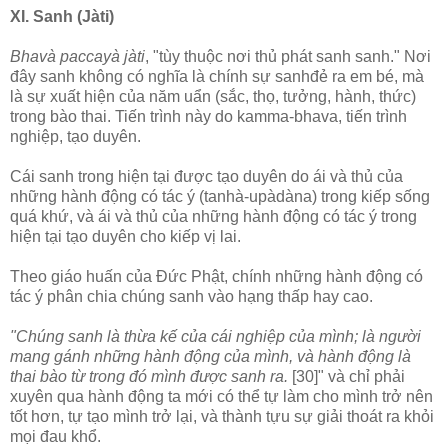
XI. Sanh (Jàti)
Bhavà paccayà jàti
, "tùy thuộc nơi thủ phát sanh sanh." Nơi
đây sanh không có nghĩa là chính sự sanhđẻ ra em bé, mà
là sự xuất hiện của năm uẩn (sắc, thọ, tưởng, hành, thức)
trong bào thai. Tiến trình này do kamma-bhava, tiến trình
nghiệp, tạo duyên.
Cái sanh trong hiện tại được tạo duyên do ái và thủ của
những hành động có tác ý (tanhà-upàdàna) trong kiếp sống
quá khứ, và ái và thủ của những hành động có tác ý trong
hiện tại tạo duyên cho kiếp vị lai.
Theo giáo huấn của Ðức Phật, chính những hành động có
tác ý phân chia chúng sanh vào hạng thấp hay cao.
"Chúng sanh là thừa kế của cái nghiệp của mình; là người
mang gánh những hành động của mình, và hành động là
thai bào từ trong đó mình được sanh ra.
[30]" và chỉ phải
xuyên qua hành động ta mới có thể tự làm cho mình trở nên
tốt hơn, tự tạo mình trở lại, và thành tựu sự giải thoát ra khỏi
mọi đau khổ.