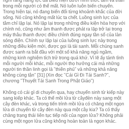
nghĩ rằng năng lực đã biểu hiện dưới hình thức tâm và thân
trong mỗi người có thể mất. Nó luôn luôn biến chuyển.
Trong hiện tại, nó đang biến đổi từng khoảnh khắc của đời
sống. Nó cũng không mất lúc ta chết. Luồng sinh lực của
tâm chỉ lặp lại. Nó lặp lại trong những điều kiện hòa hợp với
chính nó, cũng như âm thanh được phát ra lặp trở lại trong
máy thâu thanh được điều chỉnh đúng ngay tần số của làn
sóng điện. Chính sự lặp lại của luồng sinh lực này trong
những điều kiện mới, được gọi là tái sanh. Mỗi chúng sanh
được sanh ra bắt đầu với một số khả năng ngủ ngầm,
những kinh nghiệm tích trử trong quá khứ. Vì lẽ ấy tánh tình
mỗi người mỗi khác, mỗi người thọ hưởng cái mà những
người tin thần linh gọi là "thiên phú" và những khả năng
không cùng tận" [31] (Xin đọc "Cái Gì Ði Tái Sanh?",
chương "Thuyết Tái Sanh Trong Phật Giáo")
Không có cái gì di chuyển qua, hay chuyển sinh từ kiếp này
sang kiếp khác. Ta có thể mồi lửa từ câyđèn này sang một
cây đèn khác, và trong tiến trình mồi lửa có chăng một ngọn
lửa di chuyển từ cây đèn này qua một cây kia? Ta có thấy
chăng trạng thái liên tục tiếp nối của ngọn lửa? Không phải
cùng một ngọn lửa cũng không hoàn toàn là ngọn khác.