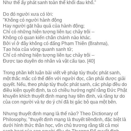
Như thế ấy phát sanh toàn thể khối đau khổ."
Do đó người xưa có lời:
"Không có người hành động
Hay người gặt hậu quả của hành động;
Chỉ có những hiện tượng liên tục chảy trôi --
Không có quan kiến chân chánh nào khác.
Bởi vì ở đây không có đấng Phạm Thiên (Brahma),
Tạo hóa của vòng quanh sanh tử;
Chỉ có những hiện tượng liên tục chảy trôi --
Ðược tạo duyên do nhân và vật cấu tạo. [40]
Trong phần kết luận bài viết về pháp tùy thuộc phát sanh,
một thắc mắc có thể đến với người đọc, cần phải được giải
quyết. Nếu, theo pháp tùy thuộc phát sanh, các pháp đều do
điều kiện quyết định, ta có chiều hướng nghĩ rằng Ðức Phật
khuyến khích thuyết định mạng hay tiền định, và rằng tự do
của con người và tự do ý chí đã bị gác bỏ qua một bên.
Nhưng thuyết định mạng là thế nào? Theo Dictionary of
Philosophy, "thuyết định mạng là thuyết tiềnđịnh, đặc biệt là
dưới hình thức thần học, vốn chủ trương rằng tất cả mọi