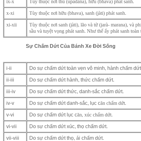
ix-x
Tùy thuộc nơi thủ (upàdàna), hữu (bhava) phát sanh.
x-xi
Tùy thuộc nơi hữu (bhava), sanh (jàti) phát sanh.
xi-xii
Tùy thuộc nơi sanh (jàti), lão và tử (jarà- marana), và 
sầu v
à tuyệt vọng phát sanh. Như thế ấy phát sanh toàn
Sự Chấm Dứt Của Bánh Xe Ðời Sống
i-ii
Do sự chấm dứt toàn vẹn vô minh, hành chấm dứt
ii-iii
Do sự chấm dứt hành, thức chấm dứt.
iii-iv
Do sự chấm dứt thức, danh-sắc chấm dứt.
iv-v
Do sự chấm dứt danh-sắc, lục c
ăn chấm dứt.
v-vi
Do sự chấm dứt lục c
ăn, xúc chấm dứt.
vi-vii
Do sự chấm dứt xúc, thọ chấm dứt.
vii-viii
Do sự chấm dứt thọ, ái chấm dứt.