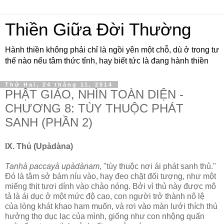
Thiền Giữa Đời Thường
Hành thiền không phải chỉ là ngồi yên một chỗ, dù ở trong tư
thế nào nếu tâm thức tỉnh, hay biết tức là đang hành thiền
Thứ Hai, 24 tháng 11, 2014
PHẬT GIÁO, NHÌN TOÀN DIỆN -
CHƯƠNG 8: TÙY THUỘC PHÁT
SANH (PHẦN 2)
IX. Thủ (Upàdàna)
Tanhà paccayà upàdànam
, "tùy thuộc nơi ái phát sanh thủ."
Ðó là tâm sở bám níu vào, hay đeo chặt đối tượng, như một
miếng thịt tươi dính vào chảo nóng. Bởi vì thủ này được mô
tả là ái dục ở một mức độ cao, con người trở thành nô lệ
của lòng khát khao ham muốn, và rơi vào màn lưới thích thú
hưởng thọ dục lạc của mình, giống như con nhộng quấn