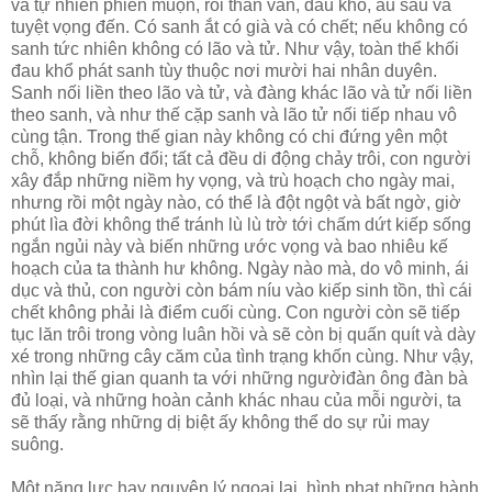
và tự nhiên phiền muộn, rồi than van, đau khổ, âu sầu và
tuyệt vọng đến. Có sanh ắt có già và có chết; nếu không có
sanh tức nhiên không có lão và tử. Như vậy, toàn thể khối
đau khổ phát sanh tùy thuộc nơi mười hai nhân duyên.
Sanh nối liền theo lão và tử, và đàng khác lão và tử nối liền
theo sanh, và như thế cặp sanh và lão tử nối tiếp nhau vô
cùng tận. Trong thế gian này không có chi đứng yên một
chỗ, không biến đổi; tất cả đều di động chảy trôi, con người
xây đắp những niềm hy vọng, và trù hoạch cho ngày mai,
nhưng rồi một ngày nào, có thể là đột ngột và bất ngờ, giờ
phút lìa đời không thể tránh lù lù trờ tới chấm dứt kiếp sống
ngắn ngủi này và biến những ước vọng và bao nhiêu kế
hoạch của ta thành hư không. Ngày nào mà, do vô minh, ái
dục và thủ, con người còn bám níu vào kiếp sinh tồn, thì cái
chết không phải là điểm cuối cùng. Con người còn sẽ tiếp
tục lăn trôi trong vòng luân hồi và sẽ còn bị quấn quít và dày
xé trong những cây căm của tình trạng khốn cùng. Như vậy,
nhìn lại thế gian quanh ta với những ngườiđàn ông đàn bà
đủ loại, và những hoàn cảnh khác nhau của mỗi người, ta
sẽ thấy rằng những dị biệt ấy không thể do sự rủi may
suông.
Một năng lực hay nguyên lý ngoại lai, hình phạt những hành