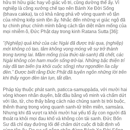
hữu tri hữu giác hay vô giác vô tri, cũng dường thế ấy. Vì
nghiệp là công xưởng chế tạo nên Bánh Xe Ðời Sống
(bhava cakka), ta có khả năng phá vỡ vòng quanh vô tận
của những kiếp sinh tồn ấy. Nhắc đến những vị giác ngộ đã
tự chinh phục chính mình bằng cách tận diệt mầm mống của
mọi nhiễm ô, Ðức Phật dạy trong kinh Ratana Sutta [36]:
"(Nghiệp) quá khứ của các Ngài đã được trải qua, (nghiệp)
mới không có tạo, tâm không vọng móng về sự trở thành
trong tương lai. Mầm mống (của thức-tái-sanh) đã chết, các
Ngài không còn ham muốn sống-trở-lại. Những bậc thiện trí
này đã tan biến (ra khỏi cuộc sống) như ngọnđèn lìa cây
đèn." Ðược biết rằng Ðức Phật đã tuyên ngôn những lời trên
khi thấy ngọn đèn tàn lụn, tắt dần.
Pháp tùy thuộc phát sanh, paticca-samuppàda, với mười hai
vòng khoen nhân duyên, bắt đầu bằng vô minh và chấm dứt
với lão, tử, cho thấy bằng cách nào chúng sanh bị trói buộc,
thênh thang trong vòng quanh sanh-tử triền miên, samsàra.
Nhưng khi đã vượt ra khỏi mười hai yếu tố ấy con người đã
thoát ra khỏi mọi đau khổ và không còn tái sanh. Ðức Bổn
Sư đã chỉ dạy đường lối để chấm dứt cuộc đi bất định vô