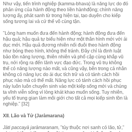
Như vậy, tiến trình nghiệp (kamma-bhava) là năng lực do đó
phản ứng của hành động theo liền hànhđộng; chính năng
lượng ấy, phát sanh từ trong hiện tại, tạo duyên cho kiếp
sống tương lai và cứ thế vô cùng tận.
"Lòng ham muốn đưa đến hành động; hành động đưa đến
hậu quả; hậu quả tự biểu hiện như một thân hình mới với ái
dục mới. Hậu quả đương nhiên nối đuôi theo hành động
như bóng theo hình, không thể tránh. Ðây chỉ là định luật
bảo tồn năng lượng, thiên nhiên và phổ cập cùng khắp vũ
trụ, nới rộng ra đến lãnh vực đạo đức. Trong vũ trụ không
thể có năng lượng nào mất, và cũng vậy, bên trong cá nhân
không có năng lực do ái dục tích trử và có tánh cách hồi
phục nào mà có thể mất. Năng lực có tánh cách hồi phục
này luôn luôn chuyển sinh vào một kiếp sống mới và chúng
ta vĩnh viễn sống vì lòng khát khao muốn sống. Tuy nhiên,
yếu tố trung gian làm môi giới cho tất cả mọi kiếp sinh tồn là
nghiệp." [32]
XII. Lão và Tử (Jaràmarana)
Jàti paccayà jaràmaranam
, "tùy thuộc nơi sanh có lão, tử,"