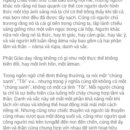
ngang châu thân như chất dầu trong hột mè; những người
khác nói rằng nó bao quanh cơ thể con người dưới hình
thức một lớp ánh sáng mà ta chỉ có thể trông thấy khi tất cả
mọi bợn nhơ đều đã được tẩy sạch. Cũng có người chủ
trương rằng nó là cái gì bên trong chúng ta, lấp lánh chiếu
sáng giống như một viên ngọc trong cái hộp. Người khác
nữa nói rằng nó là thức, hay tri giác, hay cảm giác, hay tác ý,
và vài người kết luận rằng àtma này bao gồm cả hai phần
tâm và thân -- nàma và rùpa, danh và sắc.
Phật Giáo dạy rằng không có gì như một thực thể không
biến đổi, hay một linh hồn, một àtman.
Trong ngôn ngữ chế định thông thường, ta nói một "chúng
sanh", "Tôi" v.v... nhưng trong ý nghĩa cùng tột không có một
"chúng sanh", không có một cá tính "Tôi". Mỗi người chúng
ta chỉ là sự biểu hiện của luồng trôi chảy chung hợp tâm và
thân. Danh và sắc này sẽ mất một phần khả năng mỗi khi
tách rời nhau và không thể hoạt động mãi mãi một cách
riêng rẻ. Nhưng cũng như chiếc thuyền và người lái thuyền
cùng nhau vượt qua một dòng suối và, cũng như người què
cõng người mù trên lưngđể đến nơi đến chốn, cùng thế ấy
tâm và thân cùng chung hợp với nhau để sinh hoạt hữu