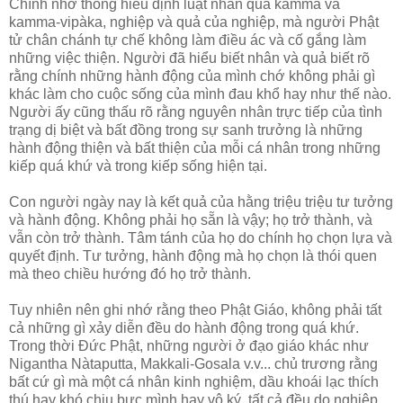
Chính nhờ thông hiểu định luật nhân quả kamma và
kamma-vipàka, nghiệp và quả của nghiệp, mà người Phật
tử chân chánh tự chế không làm điều ác và cố gắng làm
những việc thiện. Người đã hiểu biết nhân và quả biết rõ
rằng chính những hành động của mình chớ không phải gì
khác làm cho cuộc sống của mình đau khổ hay như thế nào.
Người ấy cũng thấu rõ rằng nguyên nhân trực tiếp của tình
trạng dị biệt và bất đồng trong sự sanh trưởng là những
hành động thiện và bất thiện của mỗi cá nhân trong những
kiếp quá khứ và trong kiếp sống hiện tại.
Con người ngày nay là kết quả của hằng triệu triệu tư tưởng
và hành động. Không phải họ sẵn là vậy; họ trở thành, và
vẫn còn trở thành. Tâm tánh của họ do chính họ chọn lựa và
quyết định. Tư tưởng, hành động mà họ chọn là thói quen
mà theo chiều hướng đó họ trở thành.
Tuy nhiên nên ghi nhớ rằng theo Phật Giáo, không phải tất
cả những gì xảy diễn đều do hành động trong quá khứ.
Trong thời Ðức Phật, những người ở đạo giáo khác như
Nigantha Nàtaputta, Makkali-Gosala v.v... chủ trương rằng
bất cứ gì mà một cá nhân kinh nghiệm, dầu khoái lạc thích
thú hay khó chịu bực mình hay vô ký, tất cả đều do nghiệp