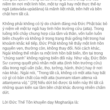
niềm tin nơi một linh hồn, một tự ngã hay một thực thể-tự
ngã (attavàda-upàdàna) là mãnh liệt nhất, trên hết và bền
chặt hơn tất cả.
Không phải không có lý do chánh đáng mà Ðức Phật bác bỏ
ý niệm về một tự ngã hay linh hồn trường cửu (atta). Trong
luồng trôi chảy chung hợp của tâm và thân, vốn luôn luôn
biến chuyển và không ở trong trạng thái giống hệt trong hai
khoảnh khắc kế tiếp, Ðức Phật không hề thấy một linh hồn
nguyên vẹn, thường còn, không thay đổi. Nói cách khác,
Ngài không thể nhận ra một linh hồn bất biến, tồn tại trong
"chúng sanh" không ngừng biến đổi này. Như vậy, Ðức Bổn
Sư cương quyết phủ nhận một atta (linh hồn trường cửu)
dầu trong ngũ uẩn (sắc, thọ, tưởng, hành, thức) hay ở nơi
nào khác. Ngài nói, "Trong tất cả, không có một atta hay bất
cứ gì có bản chất của một atta (sunnam idam attena và
attaniyena và)." [29] Nếu dứt bỏ được tà kiến này thì tất cả
những quan kiến sai lầm bền chặt khác đương nhiên chấm
dứt.
Lời Ðức Thế Tôn khuyên dạy Mogharàja là: