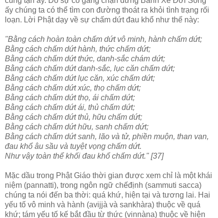
cùng tận ấy. Do sự cố gắng chận đứng Bánh Xe Ðời Sống
ấy chúng ta có thể tìm con đường thoát ra khỏi tình trạng rối
loạn. Lời Phật dạy về sự chấm dứt đau khổ như thế này:
"Bằng cách hoàn toàn chấm dứt vô minh, hành chấm dứt;
Bằng cách chấm dứt hành, thức chấm dứt;
Bằng cách chấm dứt thức, danh-sắc chám dứt;
Bằng cách chấm dứt danh-sắc, lục căn chấm dứt;
Bằng cách chấm dứt lục căn, xúc chấm dứt;
Bằng cách chấm dứt xúc, thọ chấm dứt;
Bằng cách chấm dứt thọ, ái chấm dứt;
Bằng cách chấm dứt ái, thủ chấm dứt;
Bằng cách chấm dứt thủ, hữu chấm dứt;
Bằng cách chấm dứt hữu, sanh chấm dứt;
Bằng cách chấm dứt sanh, lão và tử, phiền muộn, than van,
đau khổ âu sầu và tuyệt vọng chấm dứt.
Như vậy toàn thể khối đau khổ chấm dứt." [37]
Mặc dầu trong Phật Giáo thời gian được xem chỉ là một khái
niệm (pannatti), trong ngôn ngữ chếđịnh (sammuti sacca)
chúng ta nói đến ba thời: quá khứ, hiện tại và tương lai. Hai
yếu tố vô minh và hành (avijjà và sankhàra) thuộc về quá
khứ; tám yếu tố kế bắt đầu từ thức (vinnàna) thuộc về hiện