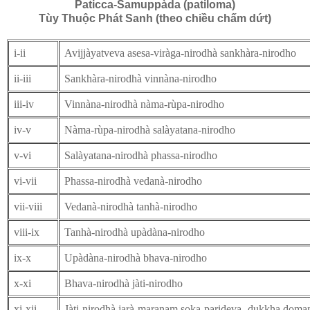
Paticca-Samuppàda (patiloma)
Tùy Thuộc Phát Sanh (theo chiều chấm dứt)
i-ii
Avijjàyatveva asesa-viràga-nirodhà sankhàra-nirodho
ii-iii
Sankhàra-nirodhà vinnàna-nirodho
iii-iv
Vinnàna-nirodhà nàma-rùpa-nirodho
iv-v
Nàma-rùpa-nirodhà salàyatana-nirodho
v-vi
Salàyatana-nirodhà phassa-nirodho
vi-vii
Phassa-nirodhà vedanà-nirodho
vii-viii
Vedanà-nirodhà tanhà-nirodho
viii-ix
Tanhà-nirodhà upàdàna-nirodho
ix-x
Upàdàna-nirodhà bhava-nirodho
x-xi
Bhava-nirodhà jàti-nirodho
xi-xii
Jàti-nirodhà jarà-maranam soka-parideva- dukkha doman