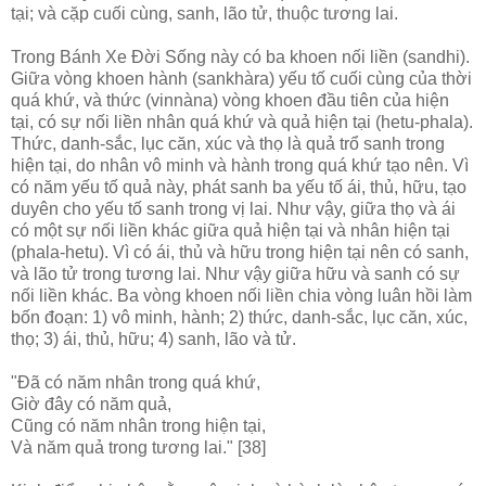
tại; và cặp cuối cùng, sanh, lão tử, thuộc tương lai.
Trong Bánh Xe Ðời Sống này có ba khoen nối liền (sandhi).
Giữa vòng khoen hành (sankhàra) yếu tố cuối cùng của thời
quá khứ, và thức (vinnàna) vòng khoen đầu tiên của hiện
tại, có sự nối liền nhân quá khứ và quả hiện tại (hetu-phala).
Thức, danh-sắc, lục căn, xúc và thọ là quả trổ sanh trong
hiện tại, do nhân vô minh và hành trong quá khứ tạo nên. Vì
có năm yếu tố quả này, phát sanh ba yếu tố ái, thủ, hữu, tạo
duyên cho yếu tố sanh trong vị lai. Như vậy, giữa thọ và ái
có một sự nối liền khác giữa quả hiện tại và nhân hiện tại
(phala-hetu). Vì có ái, thủ và hữu trong hiện tại nên có sanh,
và lão tử trong tương lai. Như vậy giữa hữu và sanh có sự
nối liền khác. Ba vòng khoen nối liền chia vòng luân hồi làm
bốn đoạn: 1) vô minh, hành; 2) thức, danh-sắc, lục căn, xúc,
thọ; 3) ái, thủ, hữu; 4) sanh, lão và tử.
"Ðã có năm nhân trong quá khứ,
Giờ đây có năm quả,
Cũng có năm nhân trong hiện tại,
Và năm quả trong tương lai." [38]