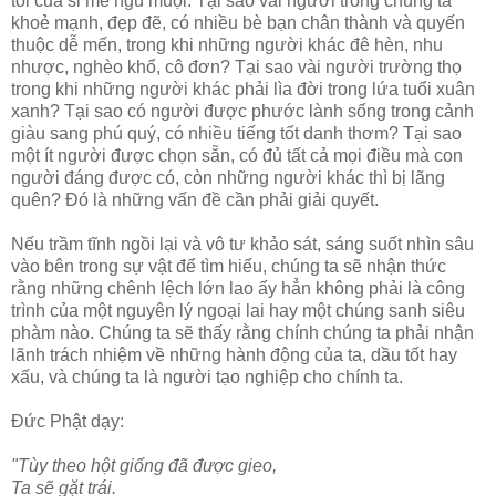
tối của si mê ngu muội. Tại sao vài người trong chúng ta
khoẻ mạnh, đẹp đẽ, có nhiều bè bạn chân thành và quyến
thuộc dễ mến, trong khi những người khác đê hèn, nhu
nhược, nghèo khổ, cô đơn? Tại sao vài người trường thọ
trong khi những người khác phải lìa đời trong lứa tuổi xuân
xanh? Tại sao có người được phước lành sống trong cảnh
giàu sang phú quý, có nhiều tiếng tốt danh thơm? Tại sao
một ít người được chọn sẵn, có đủ tất cả mọi điều mà con
người đáng được có, còn những người khác thì bị lãng
quên? Ðó là những vấn đề cần phải giải quyết.
Nếu trầm tĩnh ngồi lại và vô tư khảo sát, sáng suốt nhìn sâu
vào bên trong sự vật để tìm hiểu, chúng ta sẽ nhận thức
rằng những chênh lệch lớn lao ấy hẳn không phải là công
trình của một nguyên lý ngoại lai hay một chúng sanh siêu
phàm nào. Chúng ta sẽ thấy rằng chính chúng ta phải nhận
lãnh trách nhiệm về những hành động của ta, dầu tốt hay
xấu, và chúng ta là người tạo nghiệp cho chính ta.
Ðức Phật dạy:
"Tùy theo hột giống đã được gieo,
Ta sẽ gặt trái.