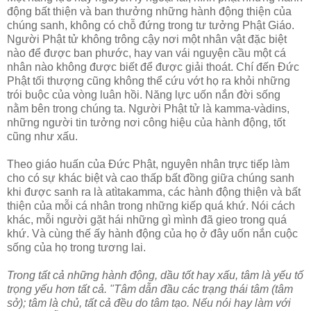
động bất thiện và ban thưởng những hành động thiện của
chúng sanh, không có chỗ đứng trong tư tưởng Phật Giáo.
Người Phật tử không trông cậy nơi một nhân vật đặc biệt
nào để được ban phước, hay van vái nguyện cầu một cá
nhân nào không được biết để được giải thoát. Chí đến Ðức
Phật tối thượng cũng không thể cứu vớt họ ra khỏi những
trói buộc của vòng luân hồi. Năng lực uốn nắn đời sống
nằm bên trong chúng ta. Người Phật tử là kamma-vàdins,
những người tin tưởng nơi công hiệu của hành động, tốt
cũng như xấu.
Theo giáo huấn của Ðức Phật, nguyên nhân trực tiếp làm
cho có sự khác biệt và cao thấp bất đồng giữa chúng sanh
khi được sanh ra là atìtakamma, các hành động thiện và bất
thiện của mỗi cá nhân trong những kiếp quá khứ. Nói cách
khác, mỗi người gặt hái những gì mình đã gieo trong quá
khứ. Và cùng thế ấy hành động của họ ở đây uốn nắn cuộc
sống của họ trong tương lai.
Trong tất cả những hành động, dầu tốt hay xấu, tâm là yếu tố
trọng yếu hơn tất cả. "Tâm dẫn đầu các trạng thái tâm (tâm
sở); tâm là chủ, tất cả đều do tâm tạo. Nếu nói hay làm với