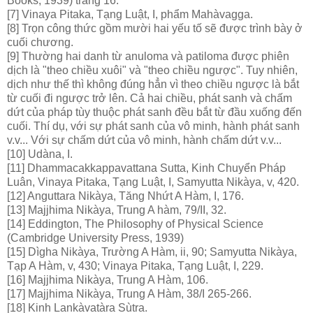
Books, 1939) trang 16.
[7] Vinaya Pitaka, Tạng Luật, I, phẩm Mahàvagga.
[8] Trọn công thức gồm mười hai yếu tố sẽ được trình bày ở
cuối chương.
[9] Thường hai danh từ anuloma và patiloma được phiên
dịch là "theo chiều xuôi" và "theo chiều ngược". Tuy nhiên,
dịch như thế thì không đúng hẳn vì theo chiều ngược là bắt
từ cuối đi ngược trở lên. Cả hai chiều, phát sanh và chấm
dứt của pháp tùy thuộc phát sanh đều bắt từ đầu xuống đến
cuối. Thí dụ, với sự phát sanh của vô minh, hành phát sanh
v.v... Với sự chấm dứt của vô minh, hành chấm dứt v.v...
[10] Udàna, I.
[11] Dhammacakkappavattana Sutta, Kinh Chuyển Pháp
Luân, Vinaya Pitaka, Tạng Luật, I, Samyutta Nikàya, v, 420.
[12] Anguttara Nikàya, Tăng Nhứt A Hàm, I, 176.
[13] Majjhima Nikàya, Trung A hàm, 79/II, 32.
[14] Eddington, The Philosophy of Physical Science
(Cambridge University Press, 1939)
[15] Dìgha Nikàya, Trường A Hàm, ii, 90; Samyutta Nikàya,
Tạp A Hàm, v, 430; Vinaya Pitaka, Tạng Luật, I, 229.
[16] Majjhima Nikàya, Trung A Hàm, 106.
[17] Majjhima Nikàya, Trung A Hàm, 38/I 265-266.
[18] Kinh Lankàvatàra Sùtra.