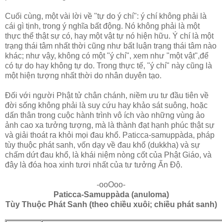
Cuối cùng, một vài lời về "tự do ý chí": ý chí không phải là
cái gì tịnh, trong ý nghĩa bất động. Nó không phải là một
thực thể thật sự có, hay một vật tự nó hiện hữu. Ý chí là một
trạng thái tâm nhất thời cũng như bất luận trạng thái tâm nào
khác; như vậy, không có một "ý chí", xem như "một vật",để
có tự do hay không tự do. Trong thực tế, "ý chí" này cũng là
một hiện tượng nhất thời do nhân duyên tạo.
Ðối với người Phật tử chân chánh, niềm ưu tư đầu tiên về
đời sống không phải là suy cứu hay khảo sát suông, hoặc
dấn thân trong cuộc hành trình vô ích vào những vùng ảo
ảnh cao xa tưởng tượng, mà là thành đạt hạnh phúc thật sự
và giải thoát ra khỏi mọi đau khổ. Paticca-samuppàda, pháp
tùy thuộc phát sanh, vốn dạy về đau khổ (dukkha) và sự
chấm dứt đau khổ, là khái niệm nòng cốt của Phật Giáo, và
đây là đóa hoa xinh tươi nhất của tư tưởng Ấn Ðộ.
-ooOoo-
Paticca-Samuppàda (anuloma)
Tùy Thuộc Phát Sanh (theo chiều xuôi; chiều phát sanh)