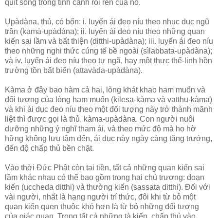
quít sống trong tình cảnh rối ren của nó.
Upàdàna, thủ, có bốn: i. luyến ái đeo níu theo nhục dục ngũ
trần (kamà-upàdàna); ii. luyến ái đeo níu theo những quan
kiến sai lầm và bất thiện (ditthi-upàdàna); iii. luyến ái đeo níu
theo những nghi thức cúng tế bề ngoài (sìlabbata-upàdàna);
và iv. luyến ái đeo níu theo tự ngã, hay một thực thể-linh hồn
trường tồn bất biến (attavàda-upàdàna).
Kàma ở đây bao hàm cả hai, lòng khát khao ham muốn và
đối tượng của lòng ham muốn (kilesa-kàma và vatthu-kàma)
và khi ái dục đeo níu theo một đối tượng này trở thành mãnh
liệt thì được gọi là thủ, kàma-upàdàna. Con người nuôi
dưỡng những ý nghĩ tham ái, và theo mức độ mà họ hờ
hững không lưu tâm đến, ái dục này ngày càng tăng trưởng,
đến độ chấp thủ bền chặt.
Vào thời Ðức Phật còn tại tiền, tất cả những quan kiến sai
lầm khác nhau có thể bao gồm trong hai chủ trương: đoạn
kiến (uccheda ditthi) và thường kiến (sassata ditthi). Ðối với
vài người, nhất là hạng người trí thức, đôi khi từ bỏ một
quan kiến quen thuộc khó hơn là từ bỏ những đối tượng
của giác quan. Trong tất cả những tà kiến, chấp thủ vào