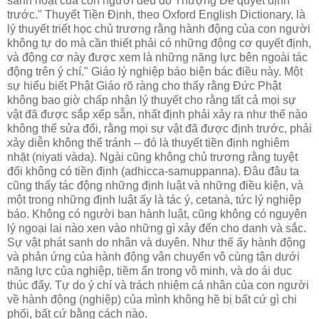
sanh hoạt của con người đều do Thượng Ðế quyết định
trước." Thuyết Tiền Ðịnh, theo Oxford English Dictionary, là
lý thuyết triết học chủ trương rằng hành động của con người
không tự do mà cần thiết phải có những động cơ quyết định,
và động cơ này được xem là những năng lực bên ngoài tác
động trên ý chí." Giáo lý nghiệp báo biện bác điều này. Một
sự hiểu biết Phật Giáo rõ ràng cho thấy rằng Ðức Phật
không bao giờ chấp nhận lý thuyết cho rằng tất cả mọi sự
vật đã được sắp xếp sẵn, nhất định phải xảy ra như thế nào
không thể sửa đổi, rằng mọi sự vật đã được định trước, phải
xảy diễn không thể tránh -- đó là thuyết tiền định nghiêm
nhặt (niyati vàda). Ngài cũng không chủ trương rằng tuyệt
đối không có tiền định (adhicca-samuppanna). Ðâu đâu ta
cũng thấy tác động những định luật và những điều kiện, và
một trong những định luật ấy là tác ý, cetanà, tức lý nghiệp
báo. Không có người ban hành luật, cũng không có nguyên
lý ngoại lai nào xen vào những gì xảy đến cho danh và sắc.
Sự vật phát sanh do nhân và duyên. Như thế ấy hành động
và phản ứng của hành động vận chuyển vô cùng tận dưới
năng lực của nghiệp, tiềm ẩn trong vô minh, và do ái dục
thúc đẩy. Tự do ý chí và trách nhiệm cá nhân của con người
về hành động (nghiệp) của mình không hề bị bất cứ gì chi
phối, bất cứ bằng cách nào.