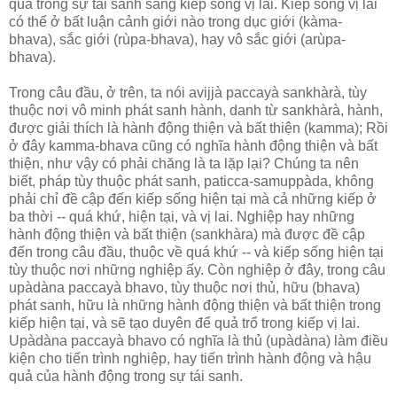
quả trong sự tái sanh sang kiếp sống vị lai. Kiếp sống vị lai
có thể ở bất luận cảnh giới nào trong dục giới (kàma-
bhava), sắc giới (rùpa-bhava), hay vô sắc giới (arùpa-
bhava).
Trong câu đầu, ở trên, ta nói avijjà paccayà sankhàrà, tùy
thuộc nơi vô minh phát sanh hành, danh từ sankhàrà, hành,
được giải thích là hành động thiện và bất thiện (kamma); Rồi
ở đây kamma-bhava cũng có nghĩa hành động thiện và bất
thiện, như vậy có phải chăng là ta lặp lại? Chúng ta nên
biết, pháp tùy thuộc phát sanh, paticca-samuppàda, không
phải chỉ đề cập đến kiếp sống hiện tại mà cả những kiếp ở
ba thời -- quá khứ, hiện tại, và vị lai. Nghiệp hay những
hành động thiện và bất thiện (sankhàra) mà được đề cập
đến trong câu đầu, thuộc về quá khứ -- và kiếp sống hiện tại
tùy thuộc nơi những nghiệp ấy. Còn nghiệp ở đây, trong câu
upàdàna paccayà bhavo, tùy thuộc nơi thủ, hữu (bhava)
phát sanh, hữu là những hành động thiện và bất thiện trong
kiếp hiện tại, và sẽ tạo duyên để quả trổ trong kiếp vị lai.
Upàdàna paccayà bhavo có nghĩa là thủ (upàdàna) làm điều
kiện cho tiến trình nghiệp, hay tiến trình hành động và hậu
quả của hành động trong sự tái sanh.