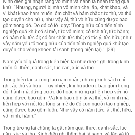
Kinh điển ghi nhận rằng vô minh và hành là nhân trong quá
khứ. "Nhưng, người bị màn vô minh che lấp, khát khao, và
vì khát khao ham muốn, ôm chặt và bám chắc tức thủ, và thủ
tạo duyên cho hữu, như vậy ái, thủ và hữu cũng được bao
gồm trong đó. Do đó có lời dạy: 'Trong hữu của tiến trình
nghiệp quá khứ có si mê, tức vô minh; có tích trử, tức hành;
có bám níu tức ái; có ôm chặt, tức thủ; có tác ý, tức hữu; như
vậy năm yếu tố trong hữu của tiến trình nghiệp quá khứ tạo
duyên cho vòng khoen tái sanh (trong hiện tại).'" [39]
Năm yếu tố quả trong kiếp hiện tại như được ghi trong kinh
điển là: thức, danh-sắc, lục căn, xúc và thọ.
Trong hiện tại ta cũng tạo năm nhân, nhưng kinh sách chỉ
ghi: ái, thủ và hữu. "Tuy nhiên, khi hữuđược bao gồm trong
đó, hành mà đứng trước đó hoặc những gì liên hợp với nó
cũng được bao gồm. Và khi bao gồm ái và thủ, vô minh mà
liên hợp với nó, tức lòng si mê do đó con người tạo nghiệp,
cũng được bao gồm luôn. Như vậy có năm (tức: ái, thủ, hữu,
vô minh, hành."
Trong tương lai chúng ta gặt năm quả: thức, danh-sắc, lục
căn, xúc và thọ. Kinh điển ghi thêm hai là sanh, và lão và tử.