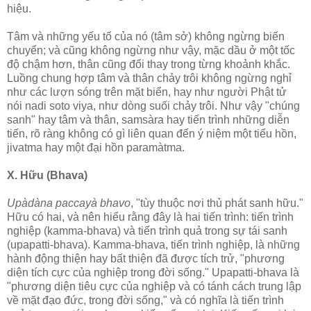
hiệu.
Tâm và những yếu tố của nó (tâm sở) không ngừng biến
chuyển; và cũng không ngừng như vậy, mặc dầu ở một tốc
độ chậm hơn, thân cũng đổi thay trong từng khoảnh khắc.
Luồng chung hợp tâm và thân chảy trôi không ngừng nghỉ
như các lượn sóng trên mặt biển, hay như người Phật tử
nói nadi soto viya, như dòng suối chảy trôi. Như vậy "chúng
sanh" hay tâm và thân, samsàra hay tiến trình những diễn
tiến, rõ ràng không có gì liên quan đến ý niệm một tiểu hồn,
jivatma hay một đại hồn paramàtma.
X. Hữu (Bhava)
Upàdàna paccayà bhavo
, "tùy thuộc nơi thủ phát sanh hữu."
Hữu có hai, và nên hiểu rằng đây là hai tiến trình: tiến trình
nghiệp (kamma-bhava) và tiến trình quả trong sự tái sanh
(upapatti-bhava). Kamma-bhava, tiến trình nghiệp, là những
hành động thiện hay bất thiện đã được tích trử, "phương
diện tích cực của nghiệp trong đời sống." Upapatti-bhava là
"phương diện tiêu cực của nghiệp và có tánh cách trung lập
về mặt đạo đức, trong đời sống," và có nghĩa là tiến trình