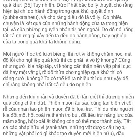
quá khứ. [35] Tuy nhiên, Ðức Phật bác bỏ lý thuyết cho rằng
hiện tại chỉ do hành động trong quá khứ quyết định
(pubbekatahetu), và cho rằng điều đó là vô lý. Có nhiều
chuyện là kết quả của những hành động của ta trong hiện
tại, và của những nguyên nhân từ bên ngoài. Do đó nói rằng
tất cả những gì xảy đến ta đều do hành động, hay nghiệp,
của ta trong quá khứ là không đúng.
Một người học trò lười biếng, thi rớt vì không chăm học, mà
đổ lỗi cho nghiệp quá khứ thì có phải là vô lý không? Cũng
như người kia hấp tấp, vì không cẩn thận nên vấp phải cục
đá hay một vật gì, rồiđổ thừa cho nghiệp quá khứ thì có
đáng cười không? Ta có thể kể ra nhiều thí dụ như vậy để
chỉ rằng không phải tất cả đều do nghiệp.
Nhưng đến khi nhân và duyên đã bị tận diệt thì đương nhiên
quả cũng chấm dứt. Phiền muộn âu sầu cũng tan biến vì cội
rễ của nhân tạo phiền muộn đã bị loại trừ. Thí dụ như người
kia đốt một hột xoài ra thành tro bụi, đã tiêu trừ năng lực của
mầm sống, hột xoài ắt không còn có thể mọc thành cây. Tất
cả các pháp hữu vi (sankhàra, những vật được cấu hợp,
những vật phải có gì khác tạo duyên mới hiện hữu), dầu