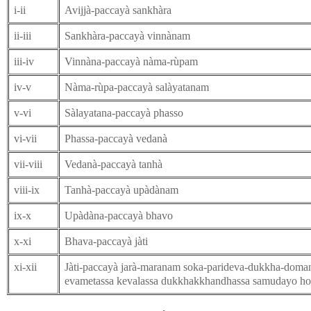
i-ii
Avijjà-paccayà sankhàra
ii-iii
Sankhàra-paccayà vinnànam
iii-iv
Vinnàna-paccayà nàma-rùpam
iv-v
Nàma-rùpa-paccayà salàyatanam
v-vi
Sàlayatana-paccayà phasso
vi-vii
Phassa-paccayà vedanà
vii-viii
Vedanà-paccayà tanhà
viii-ix
Tanhà-paccayà upàdànam
ix-x
Upàdàna-paccayà bhavo
x-xi
Bhava-paccayà jàti
xi-xii
Jàti-paccayà jarà-maranam soka-parideva-dukkha-doma
evametassa kevalassa dukkhakkhandhassa samudayo hot