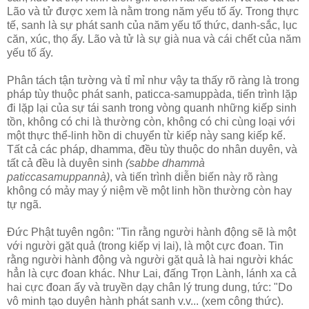
Lão và tử được xem là nằm trong năm yếu tố ấy. Trong thực
tế, sanh là sự phát sanh của năm yếu tố thức, danh-sắc, lục
căn, xúc, thọ ấy. Lão và tử là sự già nua và cái chết của năm
yếu tố ấy.
Phân tách tận tường và tỉ mỉ như vậy ta thấy rõ ràng là trong
pháp tùy thuộc phát sanh, paticca-samuppàda, tiến trình lặp
đi lặp lại của sự tái sanh trong vòng quanh những kiếp sinh
tồn, không có chi là thường còn, không có chi cùng loại với
một thực thể-linh hồn di chuyển từ kiếp này sang kiếp kế.
Tất cả các pháp, dhamma, đều tùy thuộc do nhân duyên, và
tất cả đều là duyên sinh
(sabbe dhammà
paticcasamuppannà)
, và tiến trình diễn biến này rõ ràng
không có mảy may ý niệm về một linh hồn thường còn hay
tự ngã.
Ðức Phật tuyên ngôn: "Tin rằng người hành động sẽ là một
với người gặt quả (trong kiếp vị lai), là một cực đoan. Tin
rằng người hành động và người gặt quả là hai người khác
hẳn là cực đoan khác. Như Lai, đấng Trọn Lành, lánh xa cả
hai cực đoan ấy và truyền dạy chân lý trung dung, tức: "Do
vô minh tạo duyên hành phát sanh v.v... (xem công thức).