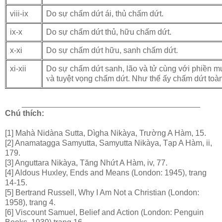
viii-ix
Do sự chấm dứt ái, thủ chấm dứt.
ix-x
Do sự chấm dứt thủ, hữu chấm dứt.
x-xi
Do sự chấm dứt hữu, sanh chấm dứt.
xi-xii
Do sự chấm dứt sanh, lão và tử cùng với phiền m
v
à tuyệt vọng chấm dứt. Như thế ấy chấm dứt toà
________________________________________
Chú thích:
[1] Mahà Nidàna Sutta, Dìgha Nikàya, Trường A Hàm, 15.
[2] Anamatagga Samyutta, Samyutta Nikàya, Tạp A Hàm, ii,
179.
[3] Anguttara Nikàya, Tăng Nhứt A Hàm, iv, 77.
[4] Aldous Huxley, Ends and Means (London: 1945), trang
14-15.
[5] Bertrand Russell, Why I Am Not a Christian (London:
1958), trang 4.
[6] Viscount Samuel, Belief and Action (London: Penguin