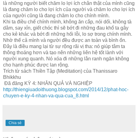
là những người biết chăm lo lợi ích chân thật của mình cũng
là đang chăm lo cho lợi ích của người và chăm lo cho lợi ích
của người cũng là đang chăm lo cho chính mình.
Khi ta điều chế chính mình, không ăn cắp, nói dối, không tà
dâm, say xỉn, giết chóc thì sẽ bớt đi những đau khổ ta gây
cho kẻ khác và bớt đi những hối lỗi, lo sợ trong chính mình.
Nhờ thế cả mình và người đều được an toàn và bình ổn.
Đây là điều mang lại từ sự rộng rãi vị tha: nó giúp tâm ta
thông thoáng hơn và tạo nên những liên hệ tốt lành với
người xung quanh. Nó xóa đi những lằn ranh ngăn không
cho hạnh phúc được lan rộng.
Trích từ sách Thiền Tập (Meditation) của Thanissaro
Bhikkhu
Đã đăng KỲ 4: NHÂN QUẢ VÀ NGHIỆP
http://thiengiuadoithuong.blogspot.com/2014/12/phat-hoc-
chuyen-e-ky-4-nhan-va-qua-cua_8.html
Chia sẻ