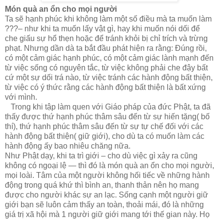
Món quà an ổn cho mọi người
Ta sẽ hạnh phúc khi không làm một số điều mà ta muốn làm
???– như khi ta muốn lấy vật gì, hay khi muốn nói dối để
che giấu sự hổ thẹn hoặc để tránh khỏi bị chỉ trích và trừng
phạt. Nhưng dần dà ta bắt đầu phát hiện ra rằng: Đúng rồi,
có một cảm giác hạnh phúc, có một cảm giác lành mạnh đến
từ việc sống có nguyên tắc, từ việc không phải che đậy bất
cứ một sự dối trá nào, từ việc tránh các hành động bất thiện,
từ việc có ý thức rằng các hành động bất thiện là bất xứng
với mình.
Trong khi tập làm quen với Giáo pháp của đức Phật, ta đã
thấy được thứ hạnh phúc thâm sâu đến từ sự hiến tặng( bố
thí), thứ hạnh phúc thâm sâu đến từ sự tự chế đối với các
hành động bất thiện( giữ giới), cho dù ta có muốn làm các
hành động ấy bao nhiêu chăng nữa.
Như Phật dạy, khi ta trì giới – cho dù việc gì xảy ra cũng
không có ngoại lệ — thì đó là món quà an ổn cho mọi người,
mọi loài. Tâm của một người không hối tiếc về những hành
động trong quá khứ thì bình an, thanh thản nên họ mang
được cho người khác sự an lạc. Sống cạnh một người giữ
giới bạn sẽ luôn cảm thấy an toàn, thoải mái, đó là những
giá trị xã hội mà 1 người giữ giới mang tới thế gian này. Họ