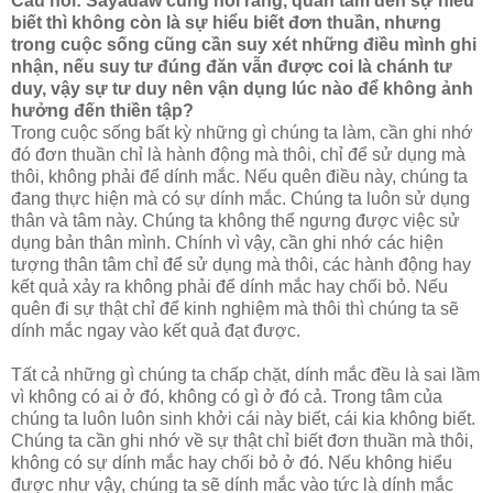
Câu hỏi: Sayadaw cũng nói rằng, quan tâm đến sự hiểu
biết thì không còn là sự hiểu biết đơn thuần, nhưng
trong cuộc sống cũng cần suy xét những điều mình ghi
nhận, nếu suy tư đúng đăn vẫn được coi là chánh tư
duy, vậy sự tư duy nên vận dụng lúc nào để không ảnh
hưởng đến thiền tập?
Trong cuộc sống bất kỳ những gì chúng ta làm, cần ghi nhớ
đó đơn thuần chỉ là hành động mà thôi, chỉ để sử dụng mà
thôi, không phải để dính mắc. Nếu quên điều này, chúng ta
đang thực hiện mà có sự dính mắc. Chúng ta luôn sử dụng
thân và tâm này. Chúng ta không thể ngưng được việc sử
dụng bản thân mình. Chính vì vậy, cần ghi nhớ các hiện
tượng thân tâm chỉ để sử dụng mà thôi, các hành động hay
kết quả xảy ra không phải để dính mắc hay chối bỏ. Nếu
quên đi sự thật chỉ để kinh nghiệm mà thôi thì chúng ta sẽ
dính mắc ngay vào kết quả đạt được.
Tất cả những gì chúng ta chấp chặt, dính mắc đều là sai lầm
vì không có ai ở đó, không có gì ở đó cả. Trong tâm của
chúng ta luôn luôn sinh khởi cái này biết, cái kia không biết.
Chúng ta cần ghi nhớ về sự thật chỉ biết đơn thuần mà thôi,
không có sự dính mắc hay chối bỏ ở đó. Nếu không hiểu
được như vậy, chúng ta sẽ dính mắc vào tức là dính mắc