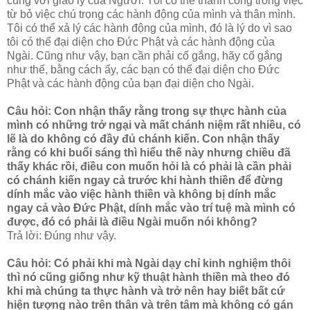
cùng với giáo lý của Người. Tôi có thể thành công trong việc
từ bỏ việc chú trọng các hành động của mình và thân mình.
Tôi có thể xả lý các hành động của mình, đó là lý do vì sao
tôi có thể đại diện cho Đức Phật và các hành động của
Ngài. Cũng như vậy, bạn cần phải cố gắng, hãy cố gắng
như thế, bằng cách ấy, các bạn có thể đại diện cho Đức
Phật và các hành động của bạn đại diện cho Ngài.
Câu hỏi: Con nhận thấy rằng trong sự thực hành của
mình có những trở ngại và mất chánh niệm rất nhiều, có
lẽ là do không có đầy đủ chánh kiến. Con nhận thấy
rằng có khi buổi sáng thì hiểu thế này nhưng chiều đã
thấy khác rồi, điều con muốn hỏi là có phải là cần phải
có chánh kiến ngay cả trước khi hành thiền để đừng
dính mắc vào việc hành thiền và không bị dính mắc
ngay cả vào Đức Phật, dính mắc vào trí tuệ mà mình có
được, đó có phải là điều Ngài muốn nói không?
Trả lời: Đúng như vậy.
Câu hỏi: Có phải khi mà Ngài dạy chỉ kinh nghiệm thôi
thì nó cũng giống như kỹ thuật hành thiền mà theo đó
khi mà chúng ta thực hành và trở nên hay biết bất cứ
hiện tượng nào trên thân và trên tâm mà không có gán