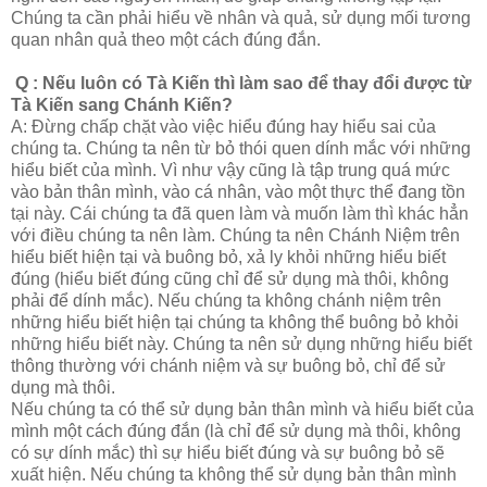
Chúng ta cần phải hiểu về nhân và quả, sử dụng mối tương
quan nhân quả theo một cách đúng đắn.
Q : Nếu luôn có Tà Kiến thì làm sao để thay đổi được từ
Tà Kiến sang Chánh Kiến?
A: Đừng chấp chặt vào việc hiểu đúng hay hiểu sai của
chúng ta. Chúng ta nên từ bỏ thói quen dính mắc với những
hiểu biết của mình. Vì như vậy cũng là tập trung quá mức
vào bản thân mình, vào cá nhân, vào một thực thể đang tồn
tại này. Cái chúng ta đã quen làm và muốn làm thì khác hẳn
với điều chúng ta nên làm. Chúng ta nên Chánh Niệm trên
hiểu biết hiện tại và buông bỏ, xả ly khỏi những hiểu biết
đúng (hiểu biết đúng cũng chỉ để sử dụng mà thôi, không
phải để dính mắc). Nếu chúng ta không chánh niệm trên
những hiểu biết hiện tại chúng ta không thể buông bỏ khỏi
những hiểu biết này. Chúng ta nên sử dụng những hiểu biết
thông thường với chánh niệm và sự buông bỏ, chỉ để sử
dụng mà thôi.
Nếu chúng ta có thể sử dụng bản thân mình và hiểu biết của
mình một cách đúng đắn (là chỉ để sử dụng mà thôi, không
có sự dính mắc) thì sự hiểu biết đúng và sự buông bỏ sẽ
xuất hiện. Nếu chúng ta không thể sử dụng bản thân mình