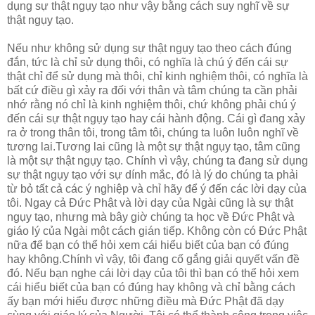
dụng sự thật ngụy tạo như vậy bằng cách suy nghĩ về sự
thật ngụy tạo.
Nếu như không sử dụng sự thật ngụy tạo theo cách đúng
đắn, tức là chỉ sử dụng thôi, có nghĩa là chú ý đến cái sự
thật chỉ để sử dụng mà thôi, chỉ kinh nghiệm thôi, có nghĩa là
bất cứ điều gì xảy ra đối với thân và tâm chúng ta cần phải
nhớ rằng nó chỉ là kinh nghiệm thôi, chứ không phải chú ý
đến cái sự thật ngụy tạo hay cái hành động. Cái gì đang xảy
ra ở trong thân tôi, trong tâm tôi, chúng ta luôn luôn nghĩ về
tương lai.Tương lai cũng là một sự thật ngụy tạo, tâm cũng
là một sự thật ngụy tạo. Chính vì vậy, chúng ta đang sử dụng
sự thật ngụy tạo với sự dính mắc, đó là lý do chúng ta phải
từ bỏ tất cả các ý nghiệp và chỉ hãy để ý đến các lời dạy của
tôi. Ngay cả Đức Phật và lời dạy của Ngài cũng là sự thật
ngụy tạo, nhưng mà bây giờ chúng ta học về Đức Phật và
giáo lý của Ngài một cách gián tiếp. Không còn có Đức Phật
nữa để bạn có thể hỏi xem cái hiểu biết của bạn có đúng
hay không.Chính vì vậy, tôi đang cố gắng giải quyết vấn đề
đó. Nếu bạn nghe cái lời dạy của tôi thì bạn có thể hỏi xem
cái hiểu biết của bạn có đúng hay không và chỉ bằng cách
ấy bạn mới hiểu được những điều mà Đức Phật đã dạy