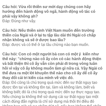
Câu hỏi: Vừa rồi thiền sư mới dạy chúng con hãy
hướng đến hành động vô ngã, hành động vô tác có
phải vậy không ạh?
Đáp: Đúng như vậy.
Câu hỏi: Nếu thiền sinh Việt Nam muốn đến trường
thiền của Ngài và ở lại tu tập lâu dài thì Ngài có chấp
nhận không và sẽ ở được bao lâu?
Đáp: được và có thể ở lại lâu chừng nào bạn muốn.
Câu hỏi: Con có một người bà con có một ý kiến như
thế này: “chừng nào cô ấy còn có các hành động thiện
và bất thiện thì cô ấy vẫn còn phải đi trong vòng luân
hồi vì vậy cô ấy không muốn làm gì nữa cả. Vậy Ngài có
thể đưa ra một lời khuyên thế nào cho cô ấy để cô ấy
thay đổi cái tri kiến của mình về việc đó.
Đáp: Đó cũng là chú trọng quá mức đến sự thật ngụy tạo
được tồn tại và không tồn tại, làm và không làm, biết và
không biết; đó là chú trọng quá mức đến sự thực ngụy tạo.
Nếu chúng ta không thể sử dụng cái sự thật ngụy tạo một
cách đúng đắn nghĩa là chỉ sử dụng mà thôi thì điều đó