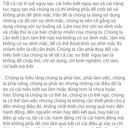
Tất cả cái trí tuệ ngụy tạo, cái hiểu biết ngụy tạo và cái năng
lực ngụy tạo mà chúng ta có thì không phải để chối bỏ và
không phải để dính mắc.Vấn đề là chúng ta đang sử dụng
những cái đó với sự dính mắc, chúng ta nên cố gắng sử
dụng chúng với sự buông xả. Làm mọi thứ với sự dính mắc
và chấp thủ là cái bản chất tự nhiên của chúng ta. Chúng ta
cần biết cách làm thế nào mà không có sự dính mắc, làm mà
không có sự dính mắc; để có thể thoát khỏi sự dính mắc thì
chánh kiến là rất cần thiết. Chúng ta cần phải thay đổi cái
hiểu biết của chúng ta về tất cả các sự thật ngụy tạo là
không để chấp thủ, chỉ sử dụng, chỉ kinh nghiệm, chỉ làm,
chỉ biết mà thôi
. Chúng ta hiểu rằng chúng ta phải học, phải làm việc, chúng
ta phải sống, chúng ta phải ăn nhưng những cái điều đó là
do có cái hiểu biết sai lầm hoặc đúng hơn là chưa hoàn
hảo. Đúng là chúng ta có thể ăn, chúng ta có thể ngủ, chúng
ta có thể làm việc nhưng chúng ta không cần thiết phải chú ý
đến những điều đó, không nhất thiết chú trọng quá mức đến
hành động, đến nguyên nhân hay đến kết quả, hay bất cứ
điều gì xảy ra, tất cả các hành động chỉ là cái hành động mà
thôi không phải để chú tâm quá bất cứ cái điều gì xảy ra chỉ