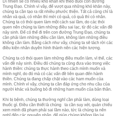
Dĩ nhiên sẽ có nhiều khó khăn khi theo đuổi con đường
Trung Đạo. Chính vì vây, để vượt qua những khó khăn này,
chúng ta cần tạo ra rất nhiều phước thiện. Tất cả cũng chỉ là
nhân và quả, có nhân thì mới có quả, có quả thì có nhân.
Chúng ta có thói quen làm một cách sai lầm, do các thói
quen nên chúng ta làm những điều sai lạc, từ đó các vấn đề
nảy sinh. Để có thể đi trên con đường Trung Đạo, chúng ta
cần phải làm những điều cần làm, không làm những điều
không cần làm. Bằng cách như vây, chúng ta sẽ tách rời các
điều kiện nhân duyên hình thành nên các hiện tượng.
Chúng ta có thói quen làm những điều muốn làm, vì thế, các
vấn đề nảy sinh. Điều đó chúng ta cũng đưa vào trong việc
hành thiền: chúng ta thực hành theo cách mình muốn và
mình nghĩ, do đó mà có các vấn đề liên quan đến hành
thiền. Chúng ta đang chấp chặt vào các ham muốn của
mình. Chính vì vậy, chúng ta cần đáp ứng cho nhu cầu của
người khác và buông bỏ đi những ham muốn của bản thân.
Khi bị bệnh, chúng ta thường nghĩ cần phải làm, dùng loại
thuốc gì. Điều cần thiết là chúng ta cần suy xét, quán chiếu
xem mình đã phạm phải sai lầm nào, tức là chúng ta nên
nghĩ đến các nguyên nhân, để giúp chúng không lặp lại.