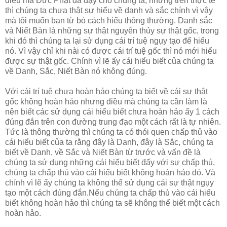
điều mà Đức Phật đã dạy cho chúng ta, nhưng trên thực tế
thì chúng ta chưa thật sự hiểu về danh và sắc chính vì vậy
mà tôi muốn bạn từ bỏ cách hiểu thông thường. Danh sắc
và Niết Bàn là những sự thật nguyên thủy sự thật gốc, trong
khi đó thì chúng ta lại sử dụng cái trí tuệ ngụy tạo để hiểu
nó. Vì vậy chỉ khi nài có được cái trí tuệ gốc thì nó mới hiểu
được sự thật gốc. Chính vì lẽ ấy cái hiểu biết của chúng ta
về Danh, Sắc, Niết Bàn nó không đúng.
Với cái trí tuệ chưa hoàn hảo chúng ta biết về cái sự thật
gốc không hoàn hảo nhưng điều mà chúng ta cần làm là
nên biết các sử dụng cái hiểu biết chưa hoàn hảo ấy 1 cách
đúng đắn trên con đường trung đạo một cách rất là tự nhiên.
Tức là thông thường thì chúng ta có thói quen chấp thủ vào
cái hiểu biết của ta rằng đây là Danh, đây là Sắc, chúng ta
biết về Danh, về Sắc và Niết Bàn từ trước và vấn đề là
chúng ta sử dụng những cái hiểu biết đấy với sự chấp thủ,
chúng ta chấp thủ vào cái hiểu biết không hoàn hảo đó. Và
chính vì lẽ ấy chúng ta không thể sử dụng cái sự thật ngụy
tạo một cách đúng đắn.Nếu chúng ta chấp thủ vào cái hiểu
biết không hoàn hảo thì chúng ta sẽ không thể biết một cách
hoàn hảo.