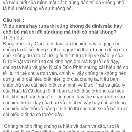
và hiểu biết của mình một cách đúng đắn thì đó không phải
là hiểu biết đúng và sự buông bỏ.
Câu hỏi :
Ví dụ nama hay rupa thì cũng không để dính mắc hay
chối bỏ mà chỉ để sử dụng mà thôi có phải không?
Thiền Sư:
Đúng như vậy. Cái cách dạy của tôi hiện nay là giúp cho
chúng ta để sử dụng sự thật ngụy tạo theo 1 cách đúng đắn
chứ không đưa ra cái lời giải thích trực tiếp về giáo lý của
Đức Phật với những cái kinh nghiệm mà Người đã dạy,
chúng ta hiểu về giáo lý của Đức Phật nhưng cái hiểu đó nó
tới từ trí tuệ chưa trọn vẹn, chính vì vậy chúng ta không nên
dừng lại ở cái hiểu biết hiện giờ của chúng ta. Nếu bạn
chấp thủ vào cái hiểu biết của mình về Đức Phật và giáo lý
của Ngài là đã đúng rồi thì bạn sẽ kết thúc ở trong cái hiểu
biết không hoàn hảo đó. Tôi muốn thay thế chánh kiến vào
cái hiểu trước đây của bạn và chính vì vậy hãy chỉ sử dụng
cái hiểu này thôi và bằng cách đó thì các bạn sẽ xả bỏ được
cái hiểu biết đã có trước đây.
Chúng ta cho rằng chúng ta hiểu về danh và sắc, tức là