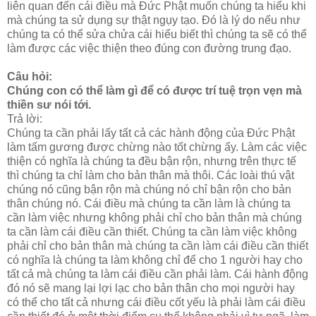
liên quan đến cái điều mà Đức Phật muốn chúng ta hiểu khi
mà chúng ta sử dụng sự thật ngụy tạo. Đó là lý do nếu như
chúng ta có thể sửa chửa cái hiểu biết thì chúng ta sẽ có thể
làm được các việc thiện theo đúng con đường trung đạo.
Câu hỏi:
Chúng con có thể làm gì để có được trí tuệ trọn vẹn mà
thiền sư nói tới.
Trả lời:
Chúng ta cần phải lấy tất cả các hành động của Đức Phật
làm tấm gương được chừng nào tốt chừng ấy. Làm các việc
thiện có nghĩa là chúng ta đều bận rộn, nhưng trên thực tế
thì chúng ta chỉ làm cho bản thân mà thôi. Các loài thú vật
chúng nó cũng bận rộn mà chúng nó chỉ bận rộn cho bản
thân chúng nó. Cái điều mà chúng ta cần làm là chúng ta
cần làm việc nhưng không phải chỉ cho bản thân mà chúng
ta cần làm cái điều cần thiết. Chúng ta cần làm việc không
phải chỉ cho bản thân mà chúng ta cần làm cái điều cần thiết
có nghĩa là chúng ta làm không chỉ để cho 1 người hay cho
tất cả mà chúng ta làm cái điều cần phải làm. Cái hành động
đó nó sẽ mang lại lợi lạc cho bản thân cho mọi người hay
có thể cho tất cả nhưng cái điều cốt yếu là phải làm cái điều