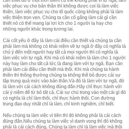
cần thiết đó ở một thời điểm cụ thể không phải vì tự ngã, làm
việc phục vụ cho bản thân thì không được coi là làm việc
thiện, làm việc phục vụ cho tổ quốc cũng không phải là làm
việc thiện trọn vẹn. Chúng ta cần cố gắng làm cái gì cần
thiết nó có thể mang lại lợi ích cho 1 người lạ hay cho
những người khác trong tương lai.
Cái cốt yếu ở đây là làm cái điều cần thiết và chúng ta cần
phải làm mà không có khái niệm về tự ngã ở đây có nghĩa là
chú ý đến một người hay tất cả mọi người thì có nghĩa là
làm việc với tự ngã. Khi mà có khái niệm là làm cho 1 người
này hay làm cho tất cả tức là đang làm với tự ngã. Bạn cần
phải làm cái điều cần thiết mà thôi. Khi mà chúng ta hành
thiền thì thông thường chúng ta không thể bỏ được cái sự
tập trung quá mức vào bản thân.Và đó là làm với tự ngã, đó
là làm với cái cách không đúng đắn.Hãy chỉ thực hành với
cái ý niệm để từ bỏ tất cả. Cái sự chú trọng vào một cái gì đó
có nghĩa là chỉ làm thôi, chỉ thực hành thôi. Con đường
trung đạo duy nhất chỉ là làm, chỉ kinh nghiệm, chỉ biết.
Nếu chúng ta làm việc vì tiền thì đó không phải là cái cách
đúng đắn.Nếu chúng ta làm việc vì danh vọng thì đó không
phải là cái cách đúng. Chúng ta làm chỉ là làm việc mà thôi