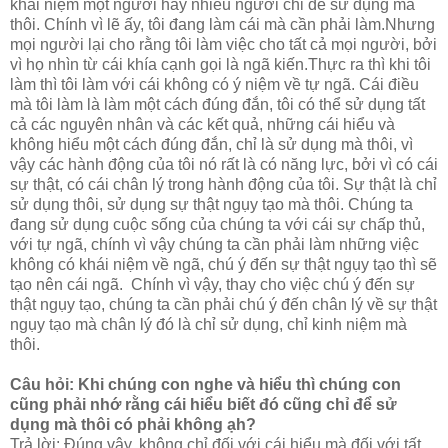
khái niệm một người hay nhiều người chỉ để sử dụng mà
thôi. Chính vì lẽ ấy, tôi đang làm cái mà cần phải làm.Nhưng
mọi người lại cho rằng tôi làm việc cho tất cả mọi người, bởi
vì họ nhìn từ cái khía cạnh gọi là ngã kiến.Thực ra thì khi tôi
làm thì tôi làm với cái không có ý niệm về tự ngã. Cái điều
mà tôi làm là làm một cách đúng đắn, tôi có thể sử dụng tất
cả các nguyên nhân và các kết quả, những cái hiểu và
không hiểu một cách đúng đắn, chỉ là sử dụng mà thôi, vì
vậy các hành động của tôi nó rất là có năng lực, bởi vì có cái
sự thật, có cái chân lý trong hành động của tôi. Sự thật là chỉ
sử dụng thôi, sử dụng sự thật ngụy tạo mà thôi. Chúng ta
đang sử dụng cuộc sống của chúng ta với cái sự chấp thủ,
với tự ngã, chính vì vậy chúng ta cần phải làm những việc
không có khái niệm về ngã, chú ý đến sự thật ngụy tạo thì sẽ
tạo nên cái ngã. Chính vì vậy, thay cho việc chú ý đến sự
thật ngụy tạo, chúng ta cần phải chú ý đến chân lý về sự thật
ngụy tạo mà chân lý đó là chỉ sử dụng, chỉ kinh niệm mà
thôi.
Câu hỏi: Khi chúng con nghe và hiểu thì chúng con
cũng phải nhớ rằng cái hiểu biết đó cũng chỉ để sử
dụng mà thôi có phải không ạh?
Trả lời: Đúng vậy, không chỉ đối với cái hiểu mà đối với tất