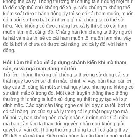
không thể xả ly. Thông thường thì chúng ta sử dụng mọi thứ
là để chấp thủ chứ không để xả ly. Nếu chúng ta không thể
kiểm soát được hành động ấy thì sẽ có cái ham muốn, muốn
có muốn sỡ hữu bất cứ những gì mà chúng ta có thể sở
hữu. Nếu không có được năng lực xả ly thì sẽ có cái ham
muốn làm một cái gì đó. Chẳng hạn khi chúng ta thấy người
ta hát và múa thì sẽ có cái ham muốn tôi muốn làm như vậy
đó là bởi vì chưa có được cái năng lực xả ly đối với hành
động.
Hỏi: Làm thế nào để áp dụng chánh kiến khi mà tham,
sân, si và ngã mạn đang nổi lên,
Trả lời: Thông thường thì chúng ta thường sử dụng cái sự
thật ngụy tạo với sự dính mắc, chính vì vậy, bản thân cái lời
dạy của tôi cũng là một sự thật ngụy tạo, nhưng nó không có
sự dính mắc ở trong đó. Một cách truyền thống theo thông
thường thì chúng ta luôn sử dụng sự thật ngụy tạo với sự
dính mắc. Các bạn cần lắng nghe cái lời dạy của tôi, bởi vì
có cái năng lực của sự xả ly trong cái sự thật ngụy tạo mà
tôi nói ra, bạn không nên chấp nhận sự dính mắc.Cái điều
mà bạn cần làm là thay đổi nguyên nhân chứ không giải
quyết cái vấn đề.Thông thường chúng ta chỉ cố gắng thay
đổi kết quả mà thôi. Điều mà chúng ta cần làm là ngừng lại