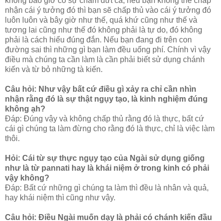
không bao giờ có sự chấm dứt cả, nếu bạn không thể chấp
nhận cái ý tưởng đó thì bạn sẽ chấp thủ vào cái ý tưởng đó
luôn luôn và bây giờ như thế, quá khứ cũng như thế và
tương lai cũng như thế đó không phải là tự do, đó không
phải là cách hiểu đúng đắn. Nếu bạn đang đi trên con
đường sai thì những gì bạn làm đều uổng phí. Chính vì vậy
điều mà chúng ta cần làm là cần phải biết sử dụng chánh
kiến và từ bỏ những tà kiến.
Câu hỏi: Như vậy bất cứ điều gì xảy ra chỉ cần nhìn
nhận rằng đó là sự thật ngụy tạo, là kinh nghiệm đúng
không ạh?
Đáp: Đúng vậy và không chấp thủ rằng đó là thực, bất cứ
cái gì chúng ta làm đừng cho rằng đó là thực, chỉ là việc làm
thôi.
Hỏi: Cái từ sự thực ngụy tạo của Ngài sử dụng giống
như là từ pannati hay là khái niệm ở trong kinh có phải
vậy không?
Đáp: Bất cứ những gì chúng ta làm thì đều là nhân và quả,
hay khái niệm thì cũng như vậy.
Câu hỏi: Điều Ngài muốn dạy là phải có chánh kiến đầu