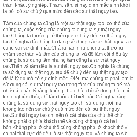
thân, khẩu, ý nghiệp. Tham, sân, si hay dính mắc sinh khởi
là bởi có sự chú ý quá mức đến các sự thật ngụy tạo.
Tâm của chúng ta cũng là một sự thật ngụy tạo, cơ thể của
chúng ta, cuộc sống của chúng ta cũng là sự thật ngụy
tạo.Chúng ta thường có thói quen chú ý đến sự thật ngụy
tạo.Có nghĩa là chúng ta đang sử dụng cái sự thật ngụy tạo
cùng với sự dính mắc.Chẳng hạn như chúng ta thường
chăm sóc thân và tâm của chúng ta, và để làm cái điều ấy,
chúng ta sử dụng tâm nhưng tâm cũng là sự thật ngụy
tạo.Thân và tâm đều là sự thật ngụy tạo.Có nghĩa là chúng
ta sử dụng sự thật ngụy tạo để chú ý đến sự thật ngụy tạo,
đó là lý do mà có sự dính mắc. Điều mà chúng ta phải làm là
sử dụng cái sự thật ngụy tạo trong tâm của chúng ta để mà
nhớ cái chân lý rằng: không chấp thủ, chỉ sử dụng thôi, chỉ
kinh nghiệm thôi, chỉ làm thôi, chỉ biết thôi. Có nghĩa rằng
chúng ta sử dụng sự thật ngụy tạo chỉ sử dụng thôi mà
không tạo nên sự chú ý quá mức đến cái sự thật ngụy
tạo.Sự thật ngụy tạo chỉ nên ở cái phía của chủ thể chứ
không phải ở phía khách thể và cũng không ở cả hai
bên.Không phải ở chủ thể cũng không phải ở khách thể vì
cả hai thái cực đó đều là sự thật ngụy tạo, và chúng ta sử