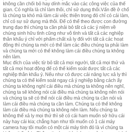
không cần chối bỏ hay dính mắc vào các công việc của thế
gian. Có nghĩa là chỉ làm thôi, chỉ sử dụng thôi.Vấn đề ở chổ
là chúng ta khó mà làm cái việc thiện trong đó chỉ có cái làm,
chỉ có sự sử dụng mà thôi. Để có thể theo được con đường
trung đạo thì chúng ta cần phải bỏ tất cả các ý niệm về
chúng sinh hữu tình cũng như vô tình và tất cả các nghiệp
thân khẩu ý chỉ với phẩm chất xả ly đối với tất cả các hoạt
động thì chúng ta mới có thể làm các điều chúng ta phải làm
và chúng ta mới có thể không làm cái điều chúng ta không
nên làm.
Mục đích của việc từ bỏ tất cả mọi người, tất cả mọi thứ và
tất cả mọi hoạt động để có thể kiểm soát được tất cả các
nghiệp thân khẩu ý. Nếu như có được cái năng lực xả ly thì
chúng ta có thể kiểm soát ngay cả ý nghiệp bằng cách ấy
chúng ta không nghĩ cái điều mà chúng ta không nên nghĩ,
chúng ta sẽ không nói cái điều mà chúng ta không nên nói
và chúng ta sẽ có thể nói cái điều mà chúng ta cần nói và
làm cái điều mà chúng ta cần làm. Chúng ta có thể không
làm cái điều mà chúng ta không nên làm. Nếu chúng ta
không thể xả ly mọi thứ thì sẽ có cái ham muốn sở hữu cái
này hay cái kia; chẳng hạn như tôi muốn có 1 cái máy
camera hay tôi muốn có một cái máy tính đó là vì chúng ta