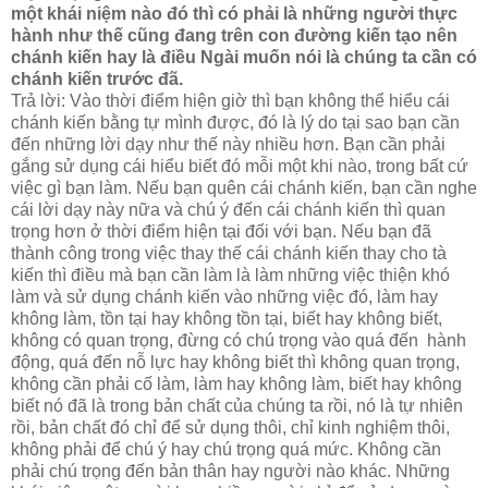
một khái niệm nào đó thì có phải là những người thực
hành như thế cũng đang trên con đường kiến tạo nên
chánh kiến hay là điều Ngài muốn nói là chúng ta cần có
chánh kiến trước đã.
Trả lời: Vào thời điểm hiện giờ thì bạn không thể hiểu cái
chánh kiến bằng tự mình được, đó là lý do tại sao bạn cần
đến những lời dạy như thế này nhiều hơn. Bạn cần phải
gắng sử dụng cái hiểu biết đó mỗi một khi nào, trong bất cứ
việc gì bạn làm. Nếu bạn quên cái chánh kiến, bạn cần nghe
cái lời dạy này nữa và chú ý đến cái chánh kiến thì quan
trọng hơn ở thời điểm hiện tại đối với bạn. Nếu bạn đã
thành công trong việc thay thế cái chánh kiến thay cho tà
kiến thì điều mà bạn cần làm là làm những việc thiện khó
làm và sử dụng chánh kiến vào những việc đó, làm hay
không làm, tồn tại hay không tồn tại, biết hay không biết,
không có quan trọng, đừng có chú trọng vào quá đến hành
động, quá đến nỗ lực hay không biết thì không quan trọng,
không cần phải cố làm, làm hay không làm, biết hay không
biết nó đã là trong bản chất của chúng ta rồi, nó là tự nhiên
rồi, bản chất đó chỉ để sử dụng thôi, chỉ kinh nghiệm thôi,
không phải để chú ý hay chú trọng quá mức. Không cần
phải chú trọng đến bản thân hay người nào khác. Những