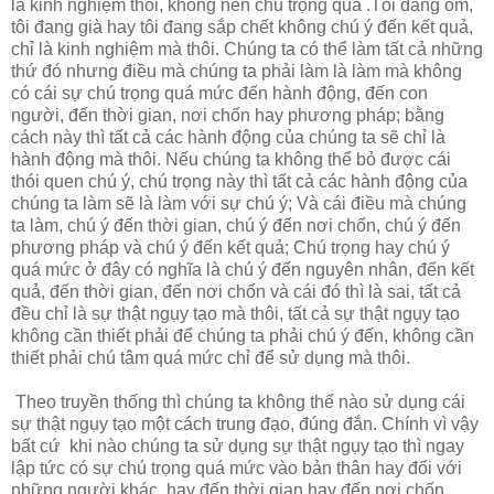
là kinh nghiệm thôi, không nên chú trọng quá .Tôi đang ốm,
tôi đang già hay tôi đang sắp chết không chú ý đến kết quả,
chỉ là kinh nghiệm mà thôi. Chúng ta có thể làm tất cả những
thứ đó nhưng điều mà chúng ta phải làm là làm mà không
có cái sự chú trọng quá mức đến hành động, đến con
người, đến thời gian, nơi chốn hay phương pháp; bằng
cách này thì tất cả các hành động của chúng ta sẽ chỉ là
hành động mà thôi. Nếu chúng ta không thể bỏ được cái
thói quen chú ý, chú trọng này thì tất cả các hành động của
chúng ta làm sẽ là làm với sự chú ý; Và cái điều mà chúng
ta làm, chú ý đến thời gian, chú ý đến nơi chốn, chú ý đến
phương pháp và chú ý đến kết quả; Chú trọng hay chú ý
quá mức ở đây có nghĩa là chú ý đến nguyên nhân, đến kết
quả, đến thời gian, đến nơi chốn và cái đó thì là sai, tất cả
đều chỉ là sự thật ngụy tạo mà thôi, tất cả sự thật ngụy tạo
không cần thiết phải để chúng ta phải chú ý đến, không cần
thiết phải chú tâm quá mức chỉ để sử dụng mà thôi.
Theo truyền thống thì chúng ta không thể nào sử dụng cái
sự thật ngụy tạo một cách trung đạo, đúng đắn. Chính vì vậy
bất cứ khi nào chúng ta sử dụng sự thật ngụy tạo thì ngay
lập tức có sự chú trọng quá mức vào bản thân hay đối với
những người khác, hay đến thời gian hay đến nơi chốn.