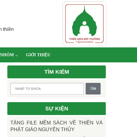
h thiền
 NHÓM
GIỚI THIỆU
TÌM KIẾM
SỰ KIỆN
TẶNG FILE MỀM SÁCH VỀ THIỀN VÀ
PHẬT GIÁO NGUYÊN THỦY