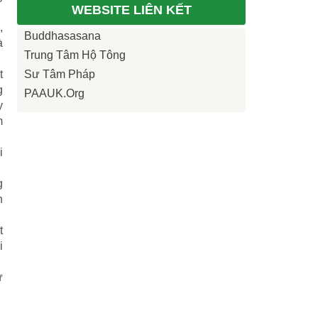
WEBSITE LIÊN KẾT
,
Buddhasasana
à
Trung Tâm Hộ Tông
t
Sư Tâm Pháp
g
PAAUK.org
y
m
i
g
h
t
i
ự