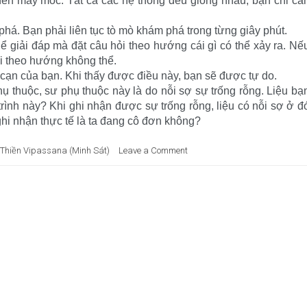
nên máy móc. Tất cả các hệ thống đều giống nhau, bạn chỉ cầ
phá. Bạn phải liên tục tò mò khám phá trong từng giây phút.
ể giải đáp mà đặt câu hỏi theo hướng cái gì có thể xảy ra. Nế
lời theo hướng không thể.
cạn của bạn. Khi thấy được điều này, bạn sẽ được tự do.
phụ thuộc, sư phụ thuộc này là do nỗi sợ sự trống rỗng. Liệu bạ
trình này? Khi ghi nhận được sự trống rỗng, liệu có nỗi sợ ở đ
ghi nhận thực tế là ta đang cô đơn không?
Thiền Vipassana (Minh Sát)
Leave a Comment