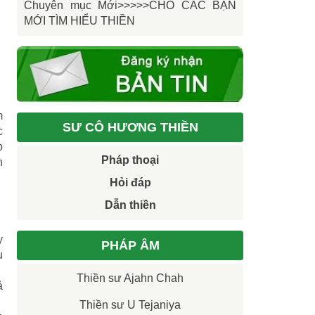
Chuyên mục Mới>>>>>CHO CÁC BẠN
MỚI TÌM HIỂU THIỀN
m
SƯ CÔ HƯƠNG THIỀN
c
p
Pháp thoại
n
Hỏi đáp
Dẫn thiền
y
PHÁP ÂM
u
Thiền sư Ajahn Chah
ả
Thiền sư U Tejaniya