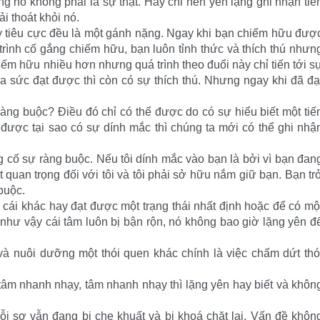
g nó không phải là sự thật. Hãy chỉ nên yên lặng ghi nhận tiế
i thoát khỏi nó.
ay tiêu cực đều là một gánh nặng. Ngay khi bạn chiếm hữu đượ
trình cố gắng chiếm hữu, bạn luôn tỉnh thức và thích thú nhưn
iếm hữu nhiều hơn nhưng quá trình theo đuổi này chỉ tiến tới s
a sức đạt được thì còn có sự thích thú. Nhưng ngay khi đã đạ
ràng buộc? Điều đó chỉ có thể được do có sự hiểu biết một tiế
u được tại sao có sự dính mắc thì chúng ta mới có thể ghi nhậ
ng cố sự ràng buộc. Nếu tôi dính mắc vào bạn là bởi vì bạn đan
ất quan trọng đối với tôi và tôi phải sở hữu nắm giữ bạn. Bạn tr
buộc.
 cái khác hay đạt được một trạng thái nhất định hoặc để có mộ
 như vậy cái tâm luôn bị bận rộn, nó không bao giờ lặng yên đ
à nuôi dưỡng một thói quen khác chính là việc chấm dứt thó
 tâm nhanh nhạy, tâm nhanh nhạy thì lặng yên hay biết và khôn
i sợ vẫn đang bị che khuất và bị khoá chặt lại. Vấn đề khôn