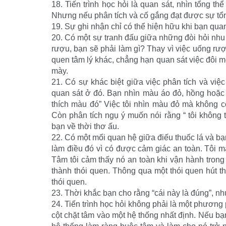
18. Tiến trình học hỏi là quan sát, nhìn tổng th
Nhưng nếu phân tích và cố gắng đạt được sự tổng
19. Sự ghi nhận chỉ có thể hiện hữu khi bạn qu
20. Có một sự tranh đấu giữa những đòi hỏi nhu 
rượu, bạn sẽ phải làm gì? Thay vì việc uống rư
quen tâm lý khác, chẳng hạn quan sát việc đôi m
mày.
21. Có sự khác biệt giữa việc phân tích và việc
quan sát ở đó. Bạn nhìn màu áo đỏ, hồng hoặc 
thích màu đó” Việc tôi nhìn màu đỏ mà không có 
Còn phân tích ngụ ý muốn nói rằng “ tôi không
bạn về thời thơ ấu.
22. Có một mối quan hệ giữa điếu thuốc lá và bạn
làm điều đó vì có được cảm giác an toàn. Tôi m
Tâm tôi cảm thấy nó an toàn khi vận hành trong
thành thói quen. Thông qua một thói quen hút th
thói quen.
23. Thời khắc bạn cho rằng “cái này là đúng”, nh
24. Tiến trình học hỏi không phải là một phươn
cột chặt tâm vào một hệ thống nhất định. Nếu bạ