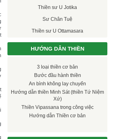
n
Thiền sư U Jotika
c
Sư Chân Tuệ
g
ự
Thiền sư U Ottamasara
t
HƯỚNG DẪN THIỀN
n
n
3 loại thiền cơ bản
g
Bước đầu hành thiền
ở
An bình không lay chuyển
t
Hướng dẫn thiền Minh Sát (thiền Tứ Niệm
ể
Xứ)
Thiền Vipassana trong công việc
i
Hướng dẫn Thiền cơ bản
g
g