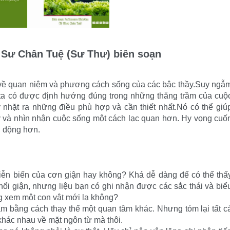
 Sư Chân Tuệ (Sư Thư) biên soạn
về quan niệm và phương cách sống của các bậc thầy.Suy ngẫ
ta có được định hướng đúng trong những thăng trầm của cuộ
y nhặt ra những điều phù hợp và cần thiết nhất.Nó có thể giú
y và nhìn nhận cuộc sống một cách lạc quan hơn. Hy vọng cuố
nh động hơn.
 diễn biến của cơn giận hay không? Khá dễ dàng để có thể thấ
nổi giận, nhưng liệu bạn có ghi nhận được các sắc thái và biể
g xem một con vật mới lạ không?
 bằng cách thay thế một quan tâm khác. Nhưng tóm lại tất c
 khác nhau về mặt ngôn từ mà thôi.