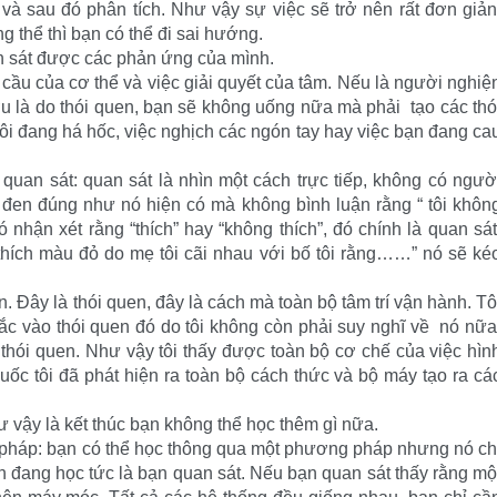
ể và sau đó phân tích. Như vậy sự việc sẽ trở nên rất đơn giản
 thể thì bạn có thể đi sai hướng.
an sát được các phản ứng của mình.
cầu của cơ thể và việc giải quyết của tâm. Nếu là người nghiệ
ợu là do thói quen, bạn sẽ không uống nữa mà phải tạo các thó
ôi đang há hốc, việc nghịch các ngón tay hay việc bạn đang ca
 quan sát: quan sát là nhìn một cách trực tiếp, không có ngườ
đen đúng như nó hiện có mà không bình luận rằng “ tôi khôn
nhận xét rằng “thích” hay “không thích”, đó chính là quan sát
 thích màu đỏ do mẹ tôi cãi nhau với bố tôi rằng……” nó sẽ ké
. Đây là thói quen, đây là cách mà toàn bộ tâm trí vận hành. Tô
ắc vào thói quen đó do tôi không còn phải suy nghĩ về nó nữa
 thói quen. Như vậy tôi thấy được toàn bộ cơ chế của việc hìn
uốc tôi đã phát hiện ra toàn bộ cách thức và bộ máy tạo ra cá
ư vậy là kết thúc bạn không thể học thêm gì nữa.
g pháp: bạn có thể học thông qua một phương pháp nhưng nó ch
n đang học tức là bạn quan sát. Nếu bạn quan sát thấy rằng mộ