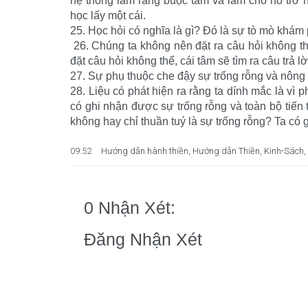
hệ thống làm ràng buộc tâm và làm cho nó trở 
học lấy một cái.
25. Học hỏi có nghĩa là gì? Đó là sự tò mò khám 
26. Chúng ta không nên đặt ra câu hỏi không th
đặt câu hỏi không thể, cái tâm sẽ tìm ra câu trả 
27. Sự phụ thuộc che đậy sự trống rỗng và nông 
28. Liệu có phát hiện ra rằng ta dính mắc là vì 
có ghi nhận được sự trống rỗng và toàn bộ tiến 
không hay chỉ thuần tuý là sự trống rỗng? Ta có 
09:52
Hướng dẫn hành thiền
,
Hướng dẫn Thiền
,
Kinh-Sách
,
0 Nhận Xét:
Đăng Nhận Xét