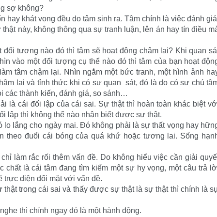
ang sợ không?
n hay khát vọng đều do tâm sinh ra. Tâm chính là việc đánh giá
thật này, không thông qua sự tranh luận, lên án hay tín điều m
t đối tượng nào đó thì tâm sẽ hoạt động chậm lại? Khi quan sá
hìn vào một đối tượng cụ thể nào đó thì tâm của bạn hoạt độn
àm tâm chậm lại. Nhìn ngắm một bức tranh, một hình ảnh ha
hậm lại và tỉnh thức khi có sự quan sát, đó là do có sự chú tâ
ỏi các thành kiến, đánh giá, so sánh…
i là cái đối lập của cái sai. Sự thật thì hoàn toàn khác biệt vớ
ối lập thì không thể nào nhận biết được sự thật.
 lo lắng cho ngày mai. Đó không phải là sự thất vọng hay hữn
n theo đuổi cái bóng của quá khứ hoặc tương lai. Sống hạn
 chỉ làm rắc rối thêm vấn đề. Do không hiểu việc cần giải quyế
 chất là cái tâm đang tìm kiếm một sự hy vọng, một câu trả lờ
trực diện đối mặt với vấn đề.
 thật trong cái sai và thấy được sự thật là sự thật thì chính là s
nghe thì chính ngay đó là một hành động.