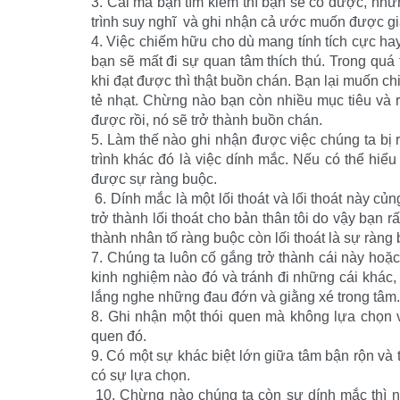
3. Cái mà bạn tìm kiếm thì bạn sẽ có được, nhưn
trình suy nghĩ và ghi nhận cả ước muốn được giả
4. Việc chiếm hữu cho dù mang tính tích cực h
bạn sẽ mất đi sự quan tâm thích thú. Trong quá 
khi đạt được thì thật buồn chán. Bạn lại muốn ch
tẻ nhạt. Chừng nào bạn còn nhiều mục tiêu và r
được rồi, nó sẽ trở thành buồn chán.
5. Làm thế nào ghi nhận được việc chúng ta bị 
trình khác đó là việc dính mắc. Nếu có thể hiể
được sự ràng buộc.
6. Dính mắc là một lối thoát và lối thoát này củ
trở thành lối thoát cho bản thân tôi do vậy bạn r
thành nhân tố ràng buộc còn lối thoát là sự ràng 
7. Chúng ta luôn cố gắng trở thành cái này hoặc
kinh nghiệm nào đó và tránh đi những cái khác,
lắng nghe những đau đớn và giằng xé trong tâm.
8. Ghi nhận một thói quen mà không lựa chọn v
quen đó.
9. Có một sự khác biệt lớn giữa tâm bận rộn và
có sự lựa chọn.
10. Chừng nào chúng ta còn sự dính mắc thì nỗ