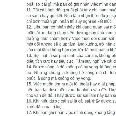
phải sợ cái gì, mà bạn có ghi nhận việc mình đ
11. Tất cả hành động xuất phát từ ý chí, ham muố
so sánh hay qui kết. Nếu tâm nhận thức được sự 
chỉ đơn thuần ghi nhận thì suy nghĩ sẽ kết thúc.
12. Liệu bạn có nhận thấy khi đang quan sát mộ
một cái xe đang chạy trên đường hay chú tâm n
dường như chậm hơn? Việc theo dõi quan sát l
một đối tượng sẽ giúp tâm lắng xuống, trở nên c
của một tâm không bận rộn, tức là nó thoát ra kh
13. Sự thật là sự phủ định của cái sai, không phả
điều tích cực hay tiêu cực. Tâm suy nghĩ về cái đ
14. Được sống là để không có hy vọng, không có
hờ. Nhưng chúng ta không hề sống mà chỉ luô
phúc là sống mà không có hy vọng.
15. Việc muốn tìm ra một lối thoát hay giải pháp
nên bạn lại đưa thêm vào đó nhiều vấn đề. Thực
cho vấn đề đó. Thấy được sự sai lầm này bạn sẽ 
16. Khi hiểu được cái sai là cái sai, thấy được sự
khởi đầu của trí tuệ.
17. Khi bạn ghi nhận việc mình đang không lắng 