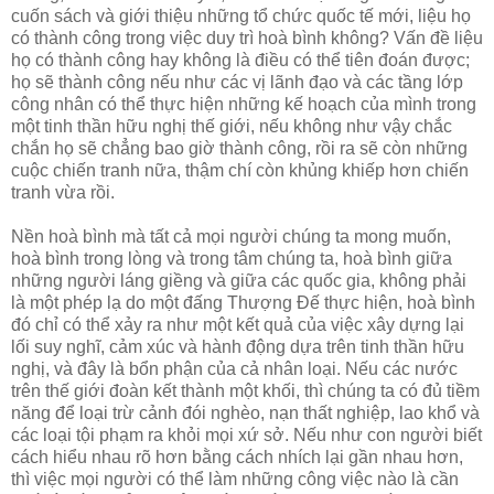
cuốn sách và giới thiệu những tổ chức quốc tế mới, liệu họ
có thành công trong việc duy trì hoà bình không? Vấn đề liệu
họ có thành công hay không là điều có thể tiên đoán được;
họ sẽ thành công nếu như các vị lãnh đạo và các tầng lớp
công nhân có thể thực hiện những kế hoạch của mình trong
một tinh thần hữu nghị thế giới, nếu không như vậy chắc
chắn họ sẽ chẳng bao giờ thành công, rồi ra sẽ còn những
cuộc chiến tranh nữa, thậm chí còn khủng khiếp hơn chiến
tranh vừa rồi.
Nền hoà bình mà tất cả mọi người chúng ta mong muốn,
hoà bình trong lòng và trong tâm chúng ta, hoà bình giữa
những người láng giềng và giữa các quốc gia, không phải
là một phép lạ do một đấng Thượng Ðế thực hiện, hoà bình
đó chỉ có thể xảy ra như một kết quả của việc xây dựng lại
lối suy nghĩ, cảm xúc và hành động dựa trên tinh thần hữu
nghị, và đây là bổn phận của cả nhân loại. Nếu các nước
trên thế giới đoàn kết thành một khối, thì chúng ta có đủ tiềm
năng để loại trừ cảnh đói nghèo, nạn thất nghiệp, lao khổ và
các loại tội phạm ra khỏi mọi xứ sở. Nếu như con người biết
cách hiểu nhau rõ hơn bằng cách nhích lại gần nhau hơn,
thì việc mọi người có thể làm những công việc nào là cần