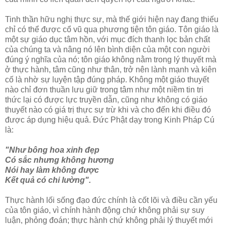
Tinh thần hữu nghị thực sự, mà thế giới hiện nay đang thiếu
chỉ có thể được cổ vũ qua phương tiện tôn giáo. Tôn giáo là
một sự giáo dục tâm hồn, với mục đích thanh lọc bản chất
của chúng ta và nâng nó lên bình diện của một con người
đúng ý nghĩa của nó; tôn giáo không nằm trong lý thuyết mà
ở thực hành, tâm cũng như thân, trở nên lành mạnh và kiên
cố là nhờ sự luyện tập đúng pháp. Không một giáo thuyết
nào chỉ đơn thuần lưu giữ trong tâm như một niềm tin tri
thức lại có được lực truyền dẫn, cũng như không có giáo
thuyết nào có giá trị thực sự trừ khi và cho đến khi điều đó
được áp dụng hiệu quả. Ðức Phật dạy trong Kinh Pháp Cú
là:
"Như bông hoa xinh đẹp
Có sắc nhưng không hương
Nói hay làm không được
Kết quả có chi lường".
Thực hành lối sống đạo đức chính là cốt lõi và điều cần yếu
của tôn giáo, vì chính hành động chứ không phải sự suy
luận, phỏng đoán; thực hành chứ không phải lý thuyết mới