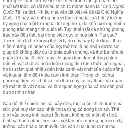
những kẻ thâm thù. Kể từ khi chiến tranh thế giới lần thứ
nhất kết thúc, có rất nhiều tổ chức mệnh danh là
"Chủ Nghĩa
Quốc Tế"
ra đời. Nhiều nhà văn đã viết về đề tài Chủ Nghĩa
Quốc Tế này, và những người làm công tác xã hội lý tưởng
hy vọng cho một tương lai tốt đẹp hơn, đã khởi xướng nhiều
phong trào mang tính quốc tế. Tuy nhiên tất cả những phong
trào này đều thất bại trong việc duy trì hoà bình. Tại sao?
Trước tiên là họ không thể, vì lý do này hay lý do khác thực
hiện nhưng kế hoạch của họ; thứ hai là họ nhận được sự
giúp đỡ không đầy đủ từ phía quần chúng, và thứ ba nữa là
phần lớn các tổ chức này chỉ quan tâm đến những chỉnh
đốn về vật chất và hoàn toàn mang tính hình thức bên ngoài,
họ lưu tâm quá nhiều đến khía cạnh vật chất của cuộc sống
và ít quan tâm đến khía cạnh tinh thần. Trong khi cả hai
phương diện vật chất và tinh thần này lại tuỳ thuộc và quan
hệ mật thiết với nhau, và tầm quan trọng của cả hai cần phải
được nhìn nhận.
Sau đó, thế chiến thứ hai xảy đến, một cuộc chiến tranh mà
sức phá huỷ tàn bạo nhất chưa từng có trong lịch sử. Thế
giới vẫn trong tình trạng hỗn loạn, không có một nền hoà
bình và hạnh phúc thực sự, một lần nữa những người có lý
tưởng, các nhà diễn thuyết, các văn sĩ lại tung ra những