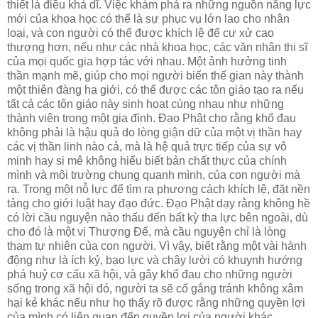
thiết là điều khả dĩ. Việc khám phá ra những nguồn năng lực
mới của khoa học có thể là sự phục vụ lớn lao cho nhân
loại, và con người có thể được khích lệ để cư xử cao
thượng hơn, nếu như các nhà khoa học, các văn nhân thi sĩ
của mọi quốc gia hợp tác với nhau. Một ảnh hưởng tinh
thần mạnh mẽ, giúp cho mọi người biến thế gian này thành
một thiên đàng hạ giới, có thể được các tôn giáo tạo ra nếu
tất cả các tôn giáo này sinh hoạt cùng nhau như những
thành viên trong một gia đình. Ðạo Phật cho rằng khổ đau
không phải là hậu quả do lòng giận dữ của một vị thần hay
các vị thần linh nào cả, mà là hệ quả trực tiếp của sự vô
minh hay si mê không hiểu biết bản chất thực của chính
mình và môi trường chung quanh mình, của con người mà
ra. Trong một nỗ lực để tìm ra phương cách khích lệ, đặt nền
tảng cho giới luật hay đạo đức. Ðạo Phật dạy rằng không hề
có lời cầu nguyện nào thấu đến bất kỳ tha lực bên ngoài, dù
cho đó là một vị Thượng Ðế, mà cầu nguyện chỉ là lòng
tham tự nhiên của con người. Vì vậy, biết rằng một vài hành
động như là ích kỷ, bạo lực và chây lười có khuynh hướng
phá huỷ cơ cấu xã hội, và gây khổ đau cho những người
sống trong xã hội đó, người ta sẽ cố gắng tránh không xâm
hại kẻ khác nếu như họ thấy rõ được rằng những quyền lợi
của mình có liên quan đến quyền lợi của người khác.