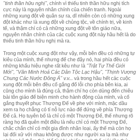
"tinh thần hữu nghị"
, chính vì thiếu tinh thần hữu nghị tích
cực này là nguyên nhân chính của chiến tranh. Ngoài
những xung đột về quân sự ra, dĩ nhiên còn có những xung
đột khác như là xung đột về chủng tộc, về chính trị, về kinh
tế, và thậm chí có cả những xung đột về tôn giáo nữa,
nguyên nhân chính của các cuộc xung đột này hầu hết là do
thiếu tinh thần hữu nghị mà ra.
Trong một cuộc xung đột như vậy, mỗi bên đều có những tự
kiêu của mình, thế nhưng để che đậy nó, hai phía đều có
những khẩu hiệu nghe rất kêu như là
"Trật Tự Thế Giới
Mới", "Văn Minh Hoá Các Dân Tộc Lạc Hậu", "Thịnh Vượng
Chung Các Nước Ðông Á" v.v...
và trong hầu hết các cuộc
xung đột mỗi bên đều cố gắng đổ lỗi cho phía bên kia, ai
cũng cho mình là đúng cả, thậm chí họ còn dùng đến chiêu
bài tôn giáo để biện minh cho hành động của mình, và cố
gắng thuyết phục Thượng Ðế về phe với mình, mặc dầu
xem ra họ chẳng có tí nỗ lực nào để đứng về phía Thượng
Ðế cả. Họ tuyên bố là chỉ có một Thượng Ðế, thế nhưng rõ
ràng họ đã quên một điều là nếu chỉ có một Thượng Ðế,
chắc chắn chỉ có một gia đình nhân loại, ấy thế mà còn họ
lại đối xử với nhau không được như người xa lạ mà như