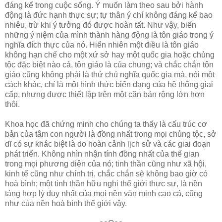
đáng kể trong cuộc sống. Ý muốn làm theo sau bởi hành
động là đức hạnh thực sự; tự thân ý chí không đáng kể bao
nhiêu, trừ khi ý tưởng đó được hoàn tất. Như vậy, biến
những ý niệm của mình thành hàng động là tôn giáo trong ý
nghĩa đích thực của nó. Hiển nhiên một điều là tôn giáo
không hạn chế cho một xứ sở hay một quốc gia hoặc chủng
tộc đặc biệt nào cả, tôn giáo là của chung; và chắc chắn tôn
giáo cũng không phải là thứ chủ nghĩa quốc gia mà, nói một
cách khác, chỉ là một hình thức biến dạng của hệ thống giai
cấp, nhưng được thiết lập trên một căn bản rộng lớn hơn
thôi.
Khoa học đã chứng minh cho chúng ta thấy là cấu trúc cơ
bản của tâm con người là đồng nhất trong mọi chủng tộc, sở
dĩ có sự khác biệt là do hoàn cảnh lịch sử và các giai đoạn
phát triển. Không nhìn nhận tính đồng nhất của thế gian
trong mọi phương diện của nó; tinh thần cũng như xã hội,
kinh tế cũng như chính trị, chắc chắn sẽ không bao giờ có
hoà bình; một tinh thần hữu nghị thế giới thực sự, là nền
tảng hợp lý duy nhất của mọi nền văn minh cao cả, cũng
như của nền hoà bình thế giới vậy.