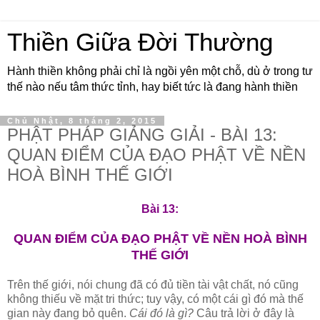
Thiền Giữa Đời Thường
Hành thiền không phải chỉ là ngồi yên một chỗ, dù ở trong tư
thế nào nếu tâm thức tỉnh, hay biết tức là đang hành thiền
Chủ Nhật, 8 tháng 2, 2015
PHẬT PHÁP GIẢNG GIẢI - BÀI 13:
QUAN ĐIỂM CỦA ĐẠO PHẬT VỀ NỀN
HOÀ BÌNH THẾ GIỚI
Bài 13:
QUAN ÐIỂM CỦA ÐẠO PHẬT VỀ NỀN HOÀ BÌNH
THẾ GIỚI
Trên thế giới, nói chung đã có đủ tiền tài vật chất, nó cũng
không thiếu về mặt tri thức; tuy vậy, có một cái gì đó mà thế
gian này đang bỏ quên.
Cái đó là gì?
Câu trả lời ở đây là