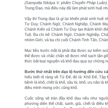
(Samyutta Nikàya V. phẩm Chuyển Pháp Luân)
Trung Ðạo, mà điều này đã làm phát sinh huệ nhã
Vậy thì Trung đạo là gì lại khiến phát sinh h
Tư Duy, Chánh Ngữ, Chánh Nghiệp, Chánh Mạn
Chánh Kiến và Chánh Tư Duy tạo thành khởi điể
Tuệ. Ba chi kế: Chánh Ngữ, Chánh Nghiệp, Chán
nhóm Giới, và ba chi cuối Chánh Tinh Tấn, Chánh
Mục tiêu trước mắt là phải đạt được sự kiểm so
thể được và chắc chắn sẽ được nhổ sạch tận gốc
thức bất toại nguyện và khổ đau qua sự chứng ngộ
Bước thứ nhất trên đạo lộ hướng đến cứu cán
hiểu biết rõ ràng về Tứ Ðế, đó là: Khổ Ðế, Tập 
bệnh là khổ, chết là khổ, sầu bi, khổ, ưu não là
điều mình mong ước cũng khổ.
Cuộc sống sẽ tràn đầy khổ đau nếu như người
phương diện thể chất, sanh, già, chết là điều