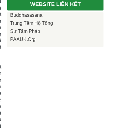
i
WEBSITE LIÊN KẾT
g
t
Buddhasasana
g
Trung Tâm Hộ Tông
à
Sư Tâm Pháp
g
PAAUK.org
i
ề
t
m
o
n
ả
ẽ
ề
i
u
i