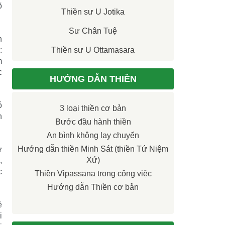
õ
Thiền sư U Jotika
Sư Chân Tuệ
h
:
Thiền sư U Ottamasara
m
c
HƯỚNG DẪN THIỀN
ó
3 loại thiền cơ bản
h
Bước đầu hành thiền
An bình không lay chuyển
Hướng dẫn thiền Minh Sát (thiền Tứ Niệm
ự
Xứ)
,
c
Thiền Vipassana trong công việc
Hướng dẫn Thiền cơ bản
ề
i