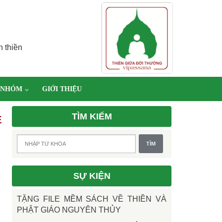
h thiền
 NHÓM
GIỚI THIỆU
TÌM KIẾM
E
SỰ KIỆN
TẶNG FILE MỀM SÁCH VỀ THIỀN VÀ
PHẬT GIÁO NGUYÊN THỦY