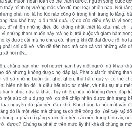
oại sầu muộn hoàn toàn có thể tránh được, người sống cuộc đờ
ảm thấy mình bị vướng mắc vào đủ mọi loại phiền não. Nói rằn
hưng phải nói là họ lúc nào cũng ở trong tình trạng lo lắng, bấ
ạng đau khổ hay lo âu thái quá. Lý do của điều này là vì tron
c, dĩ nhiên những điều đó không nhất thiết là xấu, mà chỉ l
i vì những tham muốn này mà họ bị trói buộc và giam hãm tron
cho kỳ được cái mà họ chưa có, nhưng khi đã đạt được rồi họ lạ
g phải chỉ đối với vấn đề tiền bạc mà còn cả vơi những vấn đ
g xã hội nữa.
ốn, chẳng hạn như một người nam hay một người nữ khao khá
ào đó nhưng không được họ đáp lại. Phát xuất từ những tha
vô số những buồn tủi, ghét ghen, thù hận, quý vị có thể ch
; hiển nhiên đó là điều hết sức tự nhiên, và nếu sự trìu mế
ùng hạnh phúc nữa là khác. Tuy nhiên, nếu nó không được đáp tr
ó một sức chịu đựng mới có thể chấp nhận được tình trạng b
toại nguyện đó gây nên đau khổ. Khi chúng ta nói một vấn đ
rằng đó là một việc mà chúng ta có thể trông đợi
(sẽ xảy ra)
đố
 chúng ta phải cố gắng vươn lên trên cái mức trung bình ấy, nế
ười được? Chúng ta phải ở trên mức ấy thì khả dĩ chúng ta mớ