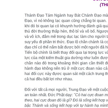
(TH
Thánh Ðạo Tám Ngành hay Bát Chánh Ðạo mà Ðứ
Ðạo, vì nó không lạc quan cũng chẳng bi quan.
khi đó bi quan lại có khuynh hướng đánh giá quá
thú đời thường thấp hèn, thô bỉ và vô bổ. Ngược
và vô ích, đắm mê trong dục lạc làm cho người t
suy yếu đi phần tri thức. Ðạo lộ chân chánh là 
đạo chỉ có thể nắm bắt được bởi một người đã h
Tiến bộ chính là biết thay đổi qua lại trọng lực
lực của một kiếm thuật gia dường như luôn được
chân nào đó trong khoảng thời gian cần thiết đủ 
hành đạo không nên trú ở một cực đoan nào cả 
hai đối cực này đựơc quan sát một cách trung t
cả hai đều bất lợi như nhau.
Ðối với tất cả mọi người, Trung Ðạo về một cuộc 
an toàn nhất. Ðức Phật dạy:
"Có hai cực đoan m
theo, hai cực đoan đó là gì? Ðó là sống kết hợp 
bậc Thánh và sống kết hợp với tự hành hạ mình