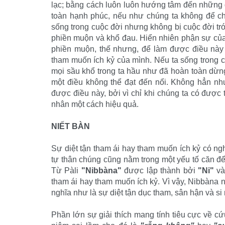
lạc; bằng cách luôn luôn hướng tâm đến những 
toàn hạnh phúc, nếu như chúng ta không để ch
sống trong cuộc đời nhưng không bị cuộc đời trói
phiền muộn và khổ đau. Hiển nhiên phận sự của
phiền muộn, thế nhưng, để làm được điều này 
tham muốn ích kỷ của mình. Nếu ta sống trong cu
mọi sầu khổ trong ta hầu như đã hoàn toàn dừng
một điều không thể đạt đến nổi. Không hẳn nh
được điều này, bởi vì chỉ khi chúng ta có được
nhân một cách hiệu quả.
NIẾT BÀN
Sự diệt tận tham ái hay tham muốn ích kỷ có nghĩ
tự thân chúng cũng nằm trong một yếu tố căn để 
Từ Pàli
"Nibbàna"
được lập thành bởi
"Ni"
v
tham ái hay tham muốn ích kỷ. Vì vậy, Nibbàna 
nghĩa như là sự diệt tận dục tham, sân hận và si
Phần lớn sự giải thích mang tính tiêu cực về c