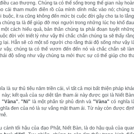
điều cao thượng. Chúng ta có thể sống trong thế gian này hoà
o cái tham muốn điên rồ của mình dính mắc vào nó; chúng t
 buộc, ít ra cũng không đến mức bị cuộc đời gây cho ta lo lắng
 chúng ta là để giúp đỡ mọi người trong những lúc họ khổ đau
một cách hiểu quả, bản thân chúng ta phải đoạn tuyệt nhữn
ộc đời với triết lý như vậy thì chắc chắn chúng ta sẽ thấy rằn
 lại. Hẳn sẽ có một số người cho rằng thái độ sống như vậy l
ư vậy, chúng ta có thể vươn đến đến nó và chắc chắn sẽ là
 thái độ sống như vậy chúng ta mới thực sự có thể giúp cho th
a là sự thủ tiêu năm triền cái, vì tất cả mọi bất thiện pháp khá
này; kết quả của sự diệt tận tham ái này được gọi là Niết Bàn
à
"Vàna". "Ni"
là một phân từ phủ định và
"Vàna"
có nghĩa l
nghĩa đen của nó là sự vắng mặt tham ái. Từ này còn được địn
 mê.
ứu cánh tối hậu của đạo Phật, Niết Bàn, là do hậu quả của qua