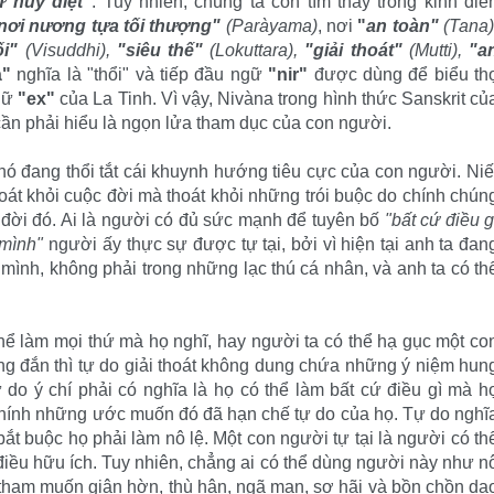
ự huỷ diệt"
. Tuy nhiên, chúng ta còn tìm thấy trong kinh điể
nơi nương tựa tối thượng"
(Paràyama)
, nơi
"
an toàn"
(Tana)
ối"
(Visuddhi),
"siêu thế"
(Lokuttara),
"giải thoát"
(Mutti),
"a
à"
nghĩa là "thổi" và tiếp đầu ngữ
"nir"
được dùng để biểu th
ngữ
"ex"
của La Tinh. Vì vậy, Nivàna trong hình thức Sanskrit củ
 cần phải hiểu là ngọn lửa tham dục của con người.
 nó đang thổi tắt cái khuynh hướng tiêu cực của con người. Niế
hoát khỏi cuộc đời mà thoát khỏi những trói buộc do chính chún
đời đó. Ai là người có đủ sức mạnh để tuyên bố
"bất cứ điều g
 mình"
người ấy thực sự được tự tại, bởi vì hiện tại anh ta đan
nh mình, không phải trong những lạc thú cá nhân, và anh ta có th
 thể làm mọi thứ mà họ nghĩ, hay người ta có thể hạ gục một co
úng đắn thì tự do giải thoát không dung chứa những ý niệm hun
 do ý chí phải có nghĩa là họ có thể làm bất cứ điều gì mà h
chính những ước muốn đó đã hạn chế tự do của họ. Tự do nghĩ
ắt buộc họ phải làm nô lệ. Một con người tự tại là người có th
điều hữu ích. Tuy nhiên, chẳng ai có thể dùng người này như n
i tham muốn giận hờn, thù hận, ngã mạn, sợ hãi và bồn chồn da