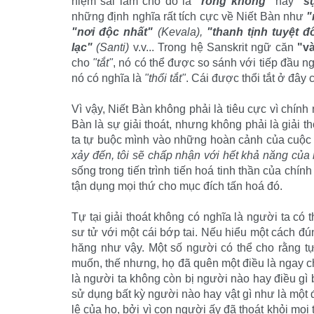
niệm sai lầm cho đó là
"rỗng không"
hay
"s
những định nghĩa rất tích cực về Niết Bàn như
"
"nơi độc nhất"
(Kevala),
"thanh tịnh tuyệt đ
lạc"
(Santi)
v.v... Trong hệ Sanskrit ngữ căn
"v
cho
"tắt"
, nó có thể được so sánh với tiếp đầu 
nó có nghĩa là
"thổi tắt"
. Cái được thổi tắt ở đây
Vì vậy, Niết Bàn không phải là tiêu cực vì chính
Bàn là sự giải thoát, nhưng không phải là giải t
ta tự buộc mình vào những hoàn cảnh của cuộc 
xảy đến, tôi sẽ chấp nhận với hết khả năng của
sống trong tiến trình tiến hoá tinh thần của chí
tận dụng mọi thứ cho mục đích tấn hoá đó.
Tự tại giải thoát không có nghĩa là người ta có
sư tử với một cái bớp tai. Nếu hiểu một cách đ
hăng như vậy. Một số người có thể cho rằng tự
muốn, thế nhưng, họ đã quên một điều là ngay 
là người ta không còn bị người nào hay điều gì b
sử dụng bất kỳ người nào hay vật gì như là một 
lệ của họ, bởi vì con người ấy đã thoát khỏi mọ