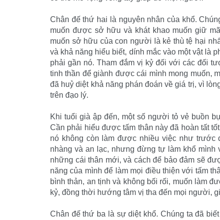
Chân đế thứ hai là nguyên nhân của khổ. Chúng 
muốn được sở hữu và khát khao muốn giữ mãi
muốn sở hữu của con người là kẻ thù tệ hại nhất 
và khả năng hiểu biết, dính mắc vào một vật là ph
phải gần nó. Tham đắm vị kỷ đối với các đối tư
tinh thần để giành được cái mình mong muốn, mà v
đã huỷ diệt khả năng phán đoán về giá trị, vì lòng
trên đạo lý.
Khi tuổi già ập đến, một số người tỏ vẻ buồn 
Cần phải hiểu được tấm thân này đã hoàn tất tốt
nó không còn làm được nhiều việc như trước 
nhàng và an lạc, nhưng đừng tự làm khổ mình v
những cái thân mới, và cách để bảo đảm sẽ được
năng của mình để làm mọi điều thiện với tấm th
bình thản, an tịnh và không bối rối, muốn làm đư
kỷ, đồng thời hướng tâm vị tha đến mọi người, g
Chân đế thứ ba là sự diệt khổ. Chúng ta đã biế