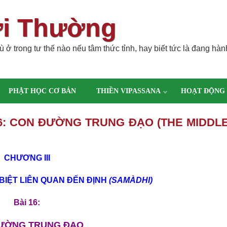
ời Thường
 ở trong tư thế nào nếu tâm thức tỉnh, hay biết tức là đang hàn
PHẬT HỌC CƠ BẢN
THIỀN VIPASSANA
HOẠT ĐỘNG
 16: CON ÐƯỜNG TRUNG ÐẠO (THE MIDDL
CHƯƠNG III
BIỆT LIÊN QUAN ÐẾN ÐỊNH
(SAMÀDHI)
Bài 16:
ƯỜNG TRUNG ÐẠO