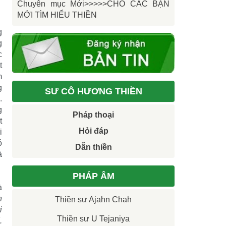
Chuyên mục Mới>>>>>CHO CÁC BẠN
MỚI TÌM HIỂU THIỀN
g
g
c
t
m
g
SƯ CÔ HƯƠNG THIỀN
.
g
Pháp thoại
t
Hỏi đáp
i
ó
Dẫn thiền
à
PHÁP ÂM
à
h
Thiền sư Ajahn Chah
i
Thiền sư U Tejaniya
.