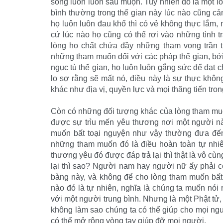
sống luôn luôn sầu muộn. Tuy nhiên đó là một l
bình thường trong thế gian này lúc nào cũng c
họ luôn luôn đau khổ thì có vẻ không thực lắm, n
cứ lúc nào họ cũng có thể rơi vào những tình tr
lòng họ chất chứa đầy những tham vọng trần tụ
những tham muốn đối với các pháp thế gian, bở
ngục tù thế gian, họ luôn luôn gắng sức để đạt 
lo sợ rằng sẽ mất nó, điều này là sự thực khôn
khác như địa vị, quyền lực và mọi thăng tiến tron
Còn có những đối tượng khác của lòng tham mu
được sự trìu mến yêu thương nơi một người n
muốn bất toại nguyện như vậy thường đưa đến 
những tham muốn đó là điều hoàn toàn tự nhiên
thương yêu đó được đáp trả lại thì thật là vô c
lại thì sao? Người nam hay người nữ ấy phải c
bàng này, và không để cho lòng tham muốn bất 
nào đó là tự nhiên, nghĩa là chúng ta muốn nói 
với một người trung bình. Nhưng là một Phật tử,
không làm sao chúng ta có thể giúp cho mọi ng
có thể mở rộng vòng tay giúp đỡ mọi người.