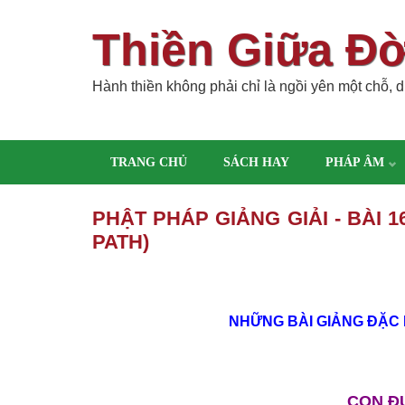
Thiền Giữa Đ
Hành thiền không phải chỉ là ngồi yên một chỗ, dù
TRANG CHỦ
SÁCH HAY
PHÁP ÂM
PHẬT PHÁP GIẢNG GIẢI - BÀI
PATH)
NHỮNG BÀI GIẢNG ÐẶC 
CON Ð