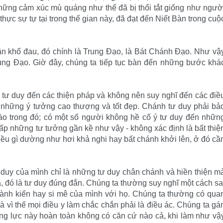
Những cảm xúc mù quáng như thế đã bị thổi tắt giống như ngườ
 thực sự tự tại trong thế gian này, đã đạt đến Niết Bàn trong cuộ
ận khổ đau, đó chính là Trung Ðạo, là Bát Chánh Ðạo. Như vậ
ung Ðạo. Giờ đây, chúng ta tiếp tục bàn đến những bước khá
tư duy đến các thiện pháp và không nên suy nghĩ đến các điề
 những ý tưởng cao thượng và tốt đẹp. Chánh tư duy phải bả
ào trong đó; có một số người không hề cố ý tư duy đến nhữn
 ấp những tư tưởng gần kề như vậy - không xác định là bất thiệ
ều gì dường như hơi khả nghi hay bất chánh khởi lên, ở đó cầ
 duy của mình chỉ là những tư duy chân chánh và hiền thiện m
, đó là tư duy đúng đắn. Chúng ta thường suy nghĩ một cách sa
thành kiến hay si mê của mình với họ. Chúng ta thường có qua
 vì thế mọi điều y làm chắc chắn phải là điều ác. Chúng ta gá
g lực này hoàn toàn không có căn cứ nào cả, khi làm như vậ