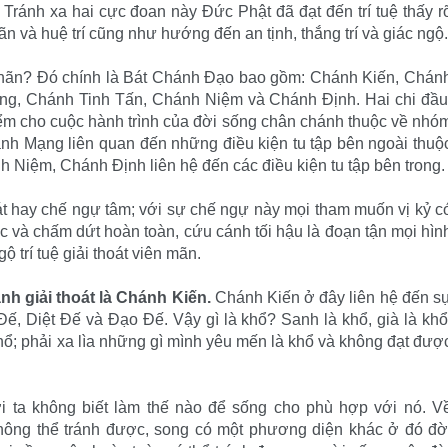
.
Tránh xa hai cực đoan này Ðức Phật đã đạt đến trí tuệ thấy r
n và huệ trí cũng như hướng đến an tịnh, thắng trí và giác ngộ.
uệ nhãn? Ðó chính là Bát Chánh Ðạo bao gồm: Chánh Kiến, Chán
g, Chánh Tinh Tấn, Chánh Niệm và Chánh Ðịnh. Hai chi đầu
m cho cuộc hành trình của đời sống chân chánh thuộc về nhó
h Mạng liên quan đến những điều kiện tu tập bên ngoài thuộ
 Niệm, Chánh Ðịnh liên hệ đến các điều kiện tu tập bên trong.
át hay chế ngự tâm; với sự chế ngự này mọi tham muốn vị kỷ c
 và chấm dứt hoàn toàn, cứu cánh tối hậu là đoạn tận mọi hìn
 trí tuệ giải thoát viên mãn.
h giải thoát là Chánh Kiến.
Chánh Kiến ở đây liên hệ đến s
Ðế, Diệt Ðế và Ðạo Ðế. Vậy gì là khổ? Sanh là khổ, già là khổ
 khổ; phải xa lìa những gì mình yêu mến là khổ và không đạt đượ
 ta không biết làm thế nào để sống cho phù hợp với nó. V
 không thể tránh được, song có một phương diện khác ở đó đờ