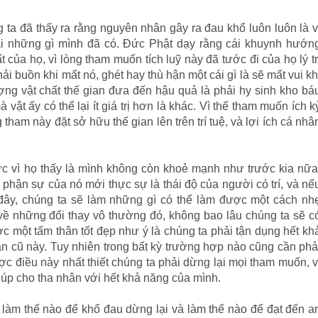
ta đã thấy ra rằng nguyên nhân gây ra đau khổ luôn luôn là v
 những gì mình đã có. Ðức Phật dạy rằng cái khuynh hướn
của họ, vì lòng tham muốn tích luỹ này đã tước đi của họ lý tr
ải buồn khi mất nó, ghét hay thù hận một cái gì là sẽ mất vui kh
ợng vật chất thế gian đưa đến hậu quả là phải hy sinh kho bá
ật ấy có thể lại ít giá trị hơn là khác. Vì thế tham muốn ích k
 tham này đặt sở hữu thế gian lên trên trí tuệ, và lợi ích cá nhâ
bực vì họ thấy là mình không còn khoẻ mạnh như trước kia nữa
 phận sự của nó mới thực sự là thái độ của người có trí, và nế
đây, chúng ta sẽ làm những gì có thể làm được một cách nh
ề những đổi thay vô thường đó, không bao lâu chúng ta sẽ c
 một tấm thân tốt đẹp như ý là chúng ta phải tận dụng hết kh
ân cũ này. Tuy nhiên trong bất kỳ trường hợp nào cũng cần phả
ợc điều này nhất thiết chúng ta phải dừng lại mọi tham muốn, v
iúp cho tha nhân với hết khả năng của mình.
t làm thế nào để khổ đau dừng lại và làm thế nào để đạt đến a