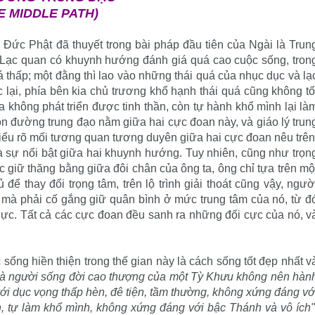
E MIDDLE PATH)
c Phật đã thuyết trong bài pháp đầu tiên của Ngài là Trun
 Lạc quan có khuynh hướng đánh giá quá cao cuộc sống, tron
 thấp; một đằng thì lao vào những thái quá của nhục dục và lạ
 lại, phía bên kia chủ trương khổ hạnh thái quá cũng không tố
a không phát triển được tinh thần, còn tự hành khổ mình lại là
con đường trung đạo nằm giữa hai cực đoan này, và giáo lý trun
iểu rõ mối tương quan tương duyên giữa hai cực đoan nêu trên
 và sự nổi bật giữa hai khuynh hướng. Tuy nhiên, cũng như trọn
 giữ thăng bằng giữa đôi chân của ông ta, ông chỉ tựa trên mộ
để thay đổi trọng tâm, trên lộ trình giải thoát cũng vậy, ngườ
mà phải cố gắng giữ quân bình ở mức trung tâm của nó, từ đ
hực. Tất cả các cực đoan đều sanh ra những đối cực của nó, v
sống hiền thiện trong thế gian này là cách sống tốt đẹp nhất v
à người sống đời cao thượng của một Tỳ Khưu không nên hàn
với dục vọng thấp hèn, đê tiện, tầm thường, không xứng đáng vớ
, tự làm khổ mình, không xứng đáng với bậc Thánh và vô ích"