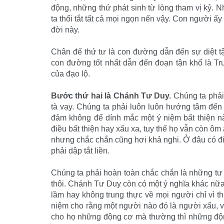
động, những thứ phát sinh từ lòng tham vị kỷ. 
ta thổi tắt tất cả mọi ngọn nến vậy. Con người ấy
đời này.
Chân đế thứ tư là con đường dẫn đến sự diệt t
con đường tốt nhất dẫn đến đoạn tận khổ là Tr
của đạo lộ.
Bước thứ hai là Chánh Tư Duy.
Chúng ta phải 
tà vạy. Chúng ta phải luôn luôn hướng tâm đến
đảm không để dính mắc một ý niệm bất thiện n
điều bất thiện hay xấu xa, tuy thế họ vẫn còn ôm
nhưng chắc chắn cũng hơi khả nghi. Ở đâu có đi
phải dập tắt liền.
Chúng ta phải hoàn toàn chắc chắn là những tư
thôi. Chánh Tư Duy còn có một ý nghĩa khác nữa
lầm hay không trung thực về mọi người chỉ vì 
niệm cho rằng một người nào đó là người xấu, và
cho họ những động cơ mà thường thì những độn