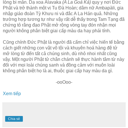
lòng bi mẫn. Dạ xoa Àlavaka
(A La Goá Ká)
quy y nơi Ðức
Phật và trở thành một vị Tu Ðà Hoàn; dâm nữ Ambapàli, gia
nhập giáo đoàn Tỳ Khưu ni và đắc A La Hán quả. Những
trường hợp tương tự như vậy rất dễ thấy trong Tam Tạng đã
chứng tỏ rằng đạo Phật mở rộng vòng tay đón nhận mọi
người không phân biệt giai cấp màu da hay phái tính.
Cũng chính Ðức Phật là người đã cấm chỉ việc hiến tế bằng
cách giết những con vật vô tội và khuyên hoá hàng đệ tử
mở lòng từ đến tất cả chúng sinh, dù nhỏ nhoi nhất cũng
vậy. Một người Phật tử chân chánh sẽ thực hành tâm từ này
đối với mọi loài chúng sanh và đồng cảm với muôn loài
không phân biệt họ là ai, thuộc giai cấp hay màu da gì.
-ooOoo-
Xem tiếp
Chia sẻ