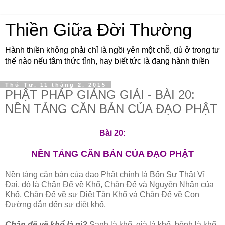
Thiền Giữa Đời Thường
Hành thiền không phải chỉ là ngồi yên một chỗ, dù ở trong tư
thế nào nếu tâm thức tỉnh, hay biết tức là đang hành thiền
Thứ Tư, 11 tháng 2, 2015
PHẬT PHÁP GIẢNG GIẢI - BÀI 20:
NỀN TẢNG CĂN BẢN CỦA ĐẠO PHẬT
Bài 20:
NỀN TẢNG CĂN BẢN CỦA ÐẠO PHẬT
Nền tảng căn bản của đạo Phật chính là Bốn Sự Thật Vĩ
Ðại, đó là Chân Ðế về Khổ, Chân Ðế và Nguyên Nhân của
Khổ, Chân Ðế về sự Diệt Tận Khổ và Chân Ðế về Con
Ðường dẫn đến sự diệt khổ.
Chân đế về khổ là gì?
Sanh là khổ, già là khổ, bệnh là khổ,