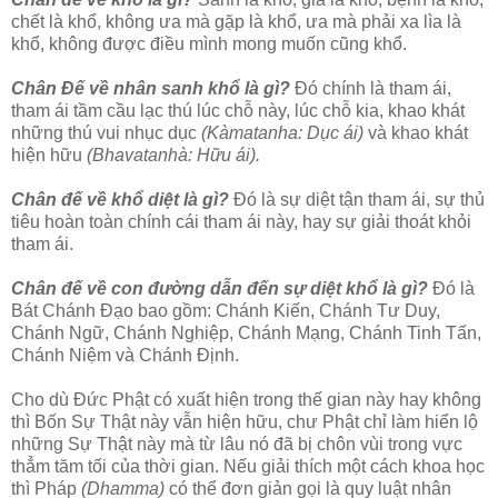
chết là khổ, không ưa mà gặp là khổ, ưa mà phải xa lìa là
khổ, không được điều mình mong muốn cũng khổ.
Chân Ðế về nhân sanh khổ là gì?
Ðó chính là tham ái,
tham ái tầm cầu lạc thú lúc chỗ này, lúc chỗ kia, khao khát
những thú vui nhục dục
(Kàmatanha: Dục ái)
và khao khát
hiện hữu
(Bhavatanhà: Hữu ái).
Chân đế về khổ diệt là gì?
Ðó là sự diệt tận tham ái, sự thủ
tiêu hoàn toàn chính cái tham ái này, hay sự giải thoát khỏi
tham ái.
Chân đế về con đường dẫn đến sự diệt khổ là gì?
Ðó là
Bát Chánh Ðạo bao gồm: Chánh Kiến, Chánh Tư Duy,
Chánh Ngữ, Chánh Nghiệp, Chánh Mạng, Chánh Tinh Tấn,
Chánh Niệm và Chánh Ðịnh.
Cho dù Ðức Phật có xuất hiện trong thế gian này hay không
thì Bốn Sự Thật này vẫn hiện hữu, chư Phật chỉ làm hiển lộ
những Sự Thật này mà từ lâu nó đã bị chôn vùi trong vực
thẳm tăm tối của thời gian. Nếu giải thích một cách khoa học
thì Pháp
(Dhamma)
có thể đơn giản gọi là quy luật nhân