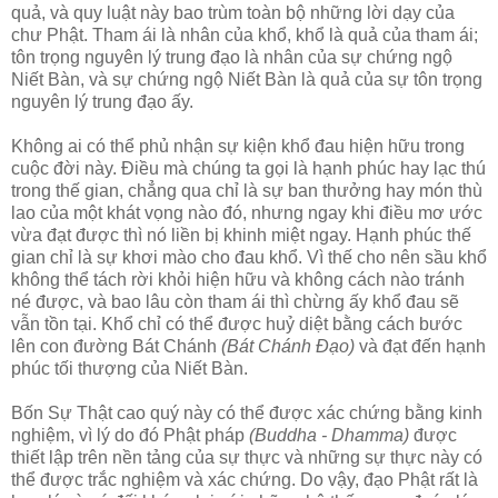
quả, và quy luật này bao trùm toàn bộ những lời dạy của
chư Phật. Tham ái là nhân của khổ, khổ là quả của tham ái;
tôn trọng nguyên lý trung đạo là nhân của sự chứng ngộ
Niết Bàn, và sự chứng ngộ Niết Bàn là quả của sự tôn trọng
nguyên lý trung đạo ấy.
Không ai có thể phủ nhận sự kiện khổ đau hiện hữu trong
cuộc đời này. Ðiều mà chúng ta gọi là hạnh phúc hay lạc thú
trong thế gian, chẳng qua chỉ là sự ban thưởng hay món thù
lao của một khát vọng nào đó, nhưng ngay khi điều mơ ước
vừa đạt được thì nó liền bị khinh miệt ngay. Hạnh phúc thế
gian chỉ là sự khơi mào cho đau khổ. Vì thế cho nên sầu khổ
không thể tách rời khỏi hiện hữu và không cách nào tránh
né được, và bao lâu còn tham ái thì chừng ấy khổ đau sẽ
vẫn tồn tại. Khổ chỉ có thể được huỷ diệt bằng cách bước
lên con đường Bát Chánh
(Bát Chánh Ðạo)
và đạt đến hạnh
phúc tối thượng của Niết Bàn.
Bốn Sự Thật cao quý này có thể được xác chứng bằng kinh
nghiệm, vì lý do đó Phật pháp
(Buddha - Dhamma)
được
thiết lập trên nền tảng của sự thực và những sự thực này có
thể được trắc nghiệm và xác chứng. Do vậy, đạo Phật rất là