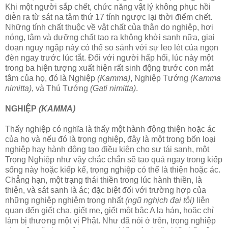
Khi một người sắp chết, chức năng vật lý không phục hồi
diễn ra từ sát na tâm thứ 17 tính ngược lại thời điểm chết.
Những tính chất thuộc về vật chất của thân do nghiệp, hơi
nóng, tâm và dưỡng chất tạo ra không khởi sanh nữa, giai
đoạn nguy ngập này có thể so sánh với sự leo lét của ngọn
đèn ngay trước lúc tắt. Ðối với người hấp hối, lúc này một
trong ba hiện tượng xuất hiện rất sinh động trước con mắt
tâm của họ, đó là Nghiệp
(Kamma)
, Nghiệp Tướng
(Kamma
nimitta)
, và Thú Tướng
(Gati nimitta)
.
NGHIỆP
(KAMMA)
Thấy nghiệp có nghĩa là thấy một hành động thiện hoặc ác
của họ và nếu đó là trọng nghiệp, đây là một trong bốn loại
nghiệp hay hành động tạo điều kiện cho sự tái sanh, một
Trọng Nghiệp như vậy chắc chắn sẽ tạo quả ngay trong kiếp
sống này hoặc kiếp kế, trọng nghiệp có thể là thiện hoặc ác.
Chẳng hạn, một trạng thái thiền trong lúc hành thiền, là
thiện, và sát sanh là ác; đặc biệt đối với trường hợp của
những nghiệp nghiêm trọng nhất
(ngũ nghịch đại tội)
liên
quan đến giết cha, giết mẹ, giết một bậc A la hán, hoặc chỉ
làm bị thương một vị Phật. Như đã nói ở trên, trọng nghiệp