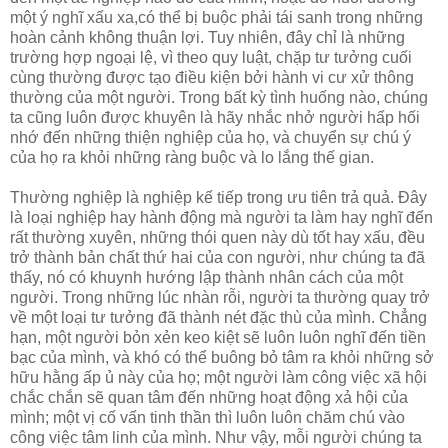
một ý nghĩ xấu xa,có thể bị buộc phải tái sanh trong những
hoàn cảnh không thuận lợi. Tuy nhiên, đây chỉ là những
trường hợp ngoại lệ, vì theo quy luật, chặp tư tưởng cuối
cùng thường được tạo điều kiện bởi hành vi cư xử thông
thường của một người. Trong bất kỳ tình huống nào, chúng
ta cũng luôn được khuyên là hãy nhắc nhở người hấp hối
nhớ đến những thiện nghiệp của họ, và chuyển sự chú ý
của họ ra khỏi những ràng buộc và lo lắng thế gian.
Thường nghiệp là nghiệp kế tiếp trong ưu tiên trả quả. Ðây
là loại nghiệp hay hành động mà người ta làm hay nghĩ đến
rất thường xuyên, những thói quen này dù tốt hay xấu, đều
trở thành bản chất thứ hai của con người, như chúng ta đã
thấy, nó có khuynh hướng lập thành nhân cách của một
người. Trong những lúc nhàn rỗi, người ta thường quay trở
về một loại tư tưởng đã thành nét đặc thù của mình. Chẳng
hạn, một người bỏn xẻn keo kiệt sẽ luôn luôn nghĩ đến tiền
bạc của mình, và khó có thể buông bỏ tâm ra khỏi những sở
hữu hằng ấp ủ này của họ; một người làm công việc xã hội
chắc chắn sẽ quan tâm đến những hoạt động xả hội của
mình; một vị cố vấn tinh thần thì luôn luôn chăm chú vào
công việc tâm linh của mình. Như vậy, mỗi người chúng ta