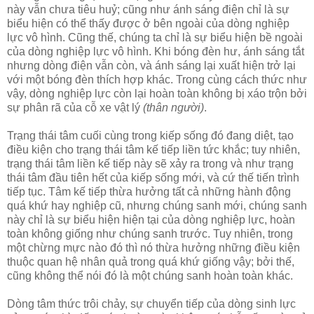
này vẫn chưa tiêu huỷ; cũng như ánh sáng điện chỉ là sự
biểu hiện có thể thấy được ở bên ngoài của dòng nghiệp
lực vô hình. Cũng thế, chúng ta chỉ là sự biểu hiện bề ngoài
của dòng nghiệp lực vô hình. Khi bóng đèn hư, ánh sáng tắt
nhưng dòng điện vẫn còn, và ánh sáng lại xuất hiện trở lại
với một bóng đèn thích hợp khác. Trong cùng cách thức như
vậy, dòng nghiệp lực còn lại hoàn toàn không bị xáo trộn bởi
sự phân rã của cỗ xe vật lý
(thân người)
.
Trạng thái tâm cuối cùng trong kiếp sống đó đang diệt, tạo
điều kiện cho trạng thái tâm kế tiếp liền tức khắc; tuy nhiên,
trạng thái tâm liền kế tiếp này sẽ xảy ra trong và như trạng
thái tâm đầu tiên hết của kiếp sống mới, và cứ thế tiến trình
tiếp tục. Tâm kế tiếp thừa hưởng tất cả những hành động
quá khứ hay nghiệp cũ, nhưng chúng sanh mới, chúng sanh
này chỉ là sự biểu hiện hiện tại của dòng nghiệp lực, hoàn
toàn không giống như chúng sanh trước. Tuy nhiên, trong
một chừng mực nào đó thì nó thừa hưởng những điều kiện
thuộc quan hệ nhân quả trong quá khứ giống vậy; bởi thế,
cũng không thể nói đó là một chúng sanh hoàn toàn khác.
Dòng tâm thức trôi chảy, sự chuyển tiếp của dòng sinh lực