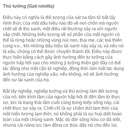
Thú tướng
(Gati nimitta)
Ðiều này có nghĩa là đối tượng của sát na tâm tử bắt lấy
hình thức của một dấu hiệu nào đó về nơi chốn mà người
chết sẽ đi thọ sanh, một điều rất thường xảy ra với người
sắp chết. Những biểu tượng về số phận của một người có
thể là rừng hoặc những vùng núi non, thai mẹ, các toà thiên
cung v.v... khi những dấu hiệu tái sanh này xảy ra, và nếu nó
là xấu, chúng có thể được chuyển thành tốt. Ðiều này được
thực hiện bằng cách gây ảnh hưởng đến tư tưởng của
người hấp hối sao cho những ý tưởng thiện giờ đây có thể
tác động như một cận tử nghiệp, đồng thời làm mất tác dụng
ảnh hưởng của nghiệp xấu; nếu không, nó sẽ ảnh hưởng
đến sự tái sanh của họ.
Bắt lấy nghiệp, nghiệp tướng và thú tướng làm đối tượng
của nó, tiến trình tâm của người hấp hối đi đến tâm tử thực
sự, tức là trạng thái tâm cuối cùng trong kiếp sống này, cái
chết thực sự xảy ra. Chết chỉ là sự chấm dứt tạm thời của
một hiện tượng tạm thời, nó không phải là sự huỷ diệt hoàn
toàn của một chúng sanh. Mặc dù đời sống hữu cơ đã diệt,
nhưng cái năng lực làm động cơ thúc đẩy nó cho đến lúc