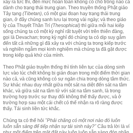
xảy ra tức thì, đến mức hoàn toàn không có chỗ trống nào cả
dành cho trạng thái trung gian. Theo truyền thống Phật giáo
Tây tạng
(Tibetan)
, có một giai đoạn hay trạng thái trung
gian, ở đây chúng sanh lưu lại trong vài ngày; và theo giáo
lý của Thuyết Thần Trí
(Thesophical)
thì giữa mỗi hai kiếp
sống chúng ta có một kỳ nghỉ rất tuyệt vời trên thiên đàng,
gọi là Devachan; trong kỳ nghỉ đó chúng ta có dịp suy gẫm
đến tất cả những gì đã xảy ra với chúng ta trong kiếp trước
và nghiền ngẫm mọi kinh nghiệm mà chúng ta đã gặt được
trong kiếp quá khứ của mình.
Theo Phật giáo truyền thống thì tính liên tục của dòng sinh
lực vào lúc chết không bị gián đoạn trong một điểm thời gian
nào cả, và cũng không có sự ngăn chia trong dòng tâm thức.
Sự khác nhau duy nhất giữa một sát na diệt đến sát na tâm
khác, và giữa sát na tâm tử với sát na tâm sanh, là trong
trường hợp trước sự thay đổi không thể thấy được, và ở
trường hợp sau một cái chết có thể nhận ra rõ ràng được
thấy. Tái sinh liền tức khắc.
Chúng ta có thể hỏi
"Phải chăng có một nơi nào đó luôn
luôn sẵn sàng để tiếp nhận sự tái sinh này?"
Câu trả lời là ví
như một điểm trên mặt đất này luôn luôn sẵn sàng đón nhận