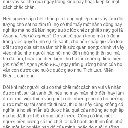
như vậy sẽ cho quả ngay trong kiếp này hoặc kiếp kế một
cách chắc chắn.
Nếu người sắp chết không có trọng nghiệp như vậy làm đối
tượng cho sát na tâm tử, họ có thể thấy một hành động hay
nghiệp mà họ đã làm ngay trước lúc chết; nghiệp này gọi là
Asanna
"cận tử nghiệp".
Do vai trò quan trọng mà nó đóng
trong việc quyết định sự tái sanh, cho nên chấp giữ vào loại
đối tượng của sát na tâm tử hết sức quan trọng; chính vì vậy
việc nhắc nhở người hấp hối nhớ đến những thiện sự mà
họ đã làm, hoặc tạo điều kiện cho họ làm những điều thiện
(như bố thí, nghe pháp v.v...)
ngay trên giường bệnh của họ,
vẫn còn được các nước quốc giáo như Tích Lan, Miến
Ðiện... coi trọng.
Ðôi khi một người xấu có thể chết một cách an vui và nhận
được một sự tái sanh tốt, nếu họ may mắn nhớ đến hay làm
được một việc thiện vào phút cuối, nhưng cho dù họ hưởng
được một sự tái sanh tốt đi nữa, thì điều này cũng không có
nghĩa là họ sẽ miễn trừ được hậu quả của những ác nghiệp
mà họ đã thực hiện trong kiếp trước. Cũng có khi, một
người hiền lương có thể chết rất bất hạnh do thình lình nhớ
đến một ác nghiệp nào đó của mình, hoặc do nuôi dưỡng