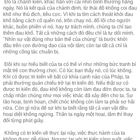
Đó là chánh kiến, khác hẳn với cái nhìn bình thường hằng
ngày. Nó là kết quả của chánh định, từ thái độ không coi đau
khổ như thù địch, tiêu cực. Vì khi ta tìm cách thoát khỏi đau
khổ bằng cách cố quên nó, trốn chạy nó, đổ lổi cho người
khác, buồn phiền vì nó, hay tự trách mình, chúng ta chỉ tạo
thêm đau khổ. Tất cả những cách đó đều chỉ là tự dối mình.
"Nhìn sự vật đúng như bản thể của chúng" là bước khởi
đầu trên con đường đạo của nội tâm; còn lại tất cả chỉ là
những công tác chuẩn bị.
Đôi khi sự hiểu biết của ta có thể ví như những bức tranh bí
mật trẻ con thường chơi. Có lúc bạn thấy nó, có lúc không.
Khi có đưọc tri kiến về bất cứ khía cạnh nào của Pháp, ta
phải thường quán chiếu trở lại tri kiến đó. Nếu thật sự có
đưọc tri kiến đó, đau khổ không còn làm đau đớn đưọc ta, ta
chấp nhận chúng như mọi việc khác đã xảy đến cho ta. Sự
lão hoại, bịnh hoạn, chết chóc không còn làm ta phải sợ hãi
nữa. Còn gì nữa để sợ khi ta biết rằng tất cả vạn vật đều
hoại diệt không ngừng. Thân ta ngày một hoại, tâm thì thay
đổi từng phút giây.
Không có tri kiến về thực tại này, việc thực hành của ta
không đưọc dễ dàng. Ngược lại với tri kiến sáng suốt, việc