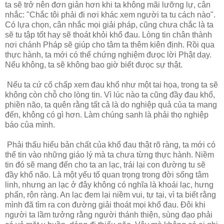
ta sẽ trở nên đơn giản hơn khi ta không mãi lưỡng lự, cân
nhắc: "Chắc tôi phải đi nơi khác xem người ta tu cách nào".
Có lựa chọn, cân nhắc mọi giải pháp, cũng chưa chắc là ta
sẽ tu tập tốt hay sẽ thoát khỏi khổ đau. Lòng tin chân thành
nơi chánh Pháp sẽ giúp cho tâm ta thêm kiên định. Rồi qua
thực hành, ta mới có thể chứng nghiệm đưọc lời Phật dạy.
Nếu không, ta sẽ không bao giờ biết đưọc sự thật.
Nếu ta cứ cố chấp xem đau khổ như một tai họa, trong ta sẽ
không còn chỗ cho lòng tin. Vì lúc nào ta cũng đầy đau khổ,
phiền não, ta quên rằng tất cả là do nghiệp quả của ta mang
đến, không có gì hơn. Làm chúng sanh là phải thọ nghiệp
báo của mình.
Phải thấu hiểu bản chất của khổ đau thật rõ ràng, ta mới có
thể tin vào những giáo lý mà ta chưa từng thực hành. Niềm
tin đó sẽ mang đến cho ta an lạc, trái lại con đường tu sẽ
đầy khổ não. Là một yếu tố quan trọng trong đời sống tâm
linh, nhưng an lạc ở đây không có nghĩa là khoái lạc, hưng
phấn, rộn ràng. An lạc đem lại niềm vui, tự tại, vì ta biết rằng
mình đã tìm ra con đường giải thoát mọi khổ đau. Đôi khi
người ta lầm tưởng rằng người thánh thiện, sùng đạo phải