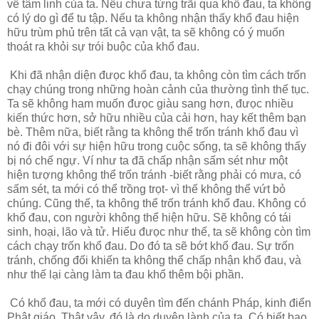
về tâm linh của ta. Nếu chưa từng trãi qua khổ đau, ta không
có lý do gì để tu tập. Nếu ta không nhận thấy khổ đau hiện
hữu trùm phủ trên tất cả vạn vật, ta sẽ không có ý muốn
thoát ra khỏi sự trói buộc của khổ đau.
Khi đã nhận diện đưọc khổ đau, ta không còn tìm cách trốn
chạy chúng trong những hoàn cảnh của thường tình thế tục.
Ta sẽ không ham muốn đưọc giàu sang hơn, đưọc nhiều
kiến thức hơn, sở hữu nhiều của cải hơn, hay kết thêm bạn
bè. Thêm nữa, biết rằng ta không thể trốn tránh khổ đau vì
nó đi đôi với sự hiện hữu trong cuộc sống, ta sẽ không thấy
bị nó chế ngự. Ví như ta đã chấp nhận sấm sét như một
hiện tượng không thể trốn tránh -biết rằng phải có mưa, có
sấm sét, ta mới có thể trồng trọt- vì thế không thể vứt bỏ
chúng. Cũng thế, ta không thể trốn tránh khổ đau. Không có
khổ đau, con người không thể hiện hữu. Sẽ không có tái
sinh, hoại, lão và tử. Hiểu đưọc như thế, ta sẽ không còn tìm
cách chạy trốn khổ đau. Do đó ta sẽ bớt khổ đau. Sự trốn
tránh, chống đối khiến ta không thể chấp nhận khổ đau, và
như thế lại càng làm ta đau khổ thêm bội phần.
Có khổ đau, ta mới có duyên tìm đến chánh Pháp, kinh điển
Phật giáo. Thật vậy, đó là do duyên lành của ta. Có biết bao