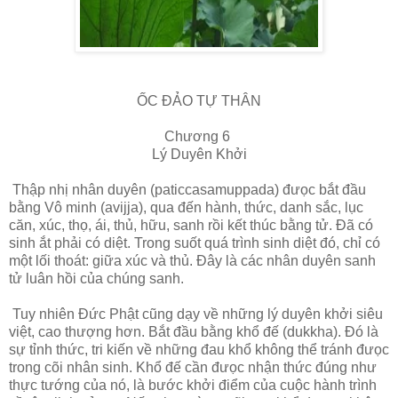
ỐC ĐẢO TỰ THÂN
Chương 6
Lý Duyên Khởi
Thập nhị nhân duyên (paticcasamuppada) đưọc bắt đầu
bằng Vô minh (avijja), qua đến hành, thức, danh sắc, lục
căn, xúc, thọ, ái, thủ, hữu, sanh rồi kết thúc bằng tử. Đã có
sinh ắt phải có diệt. Trong suốt quá trình sinh diệt đó, chỉ có
một lối thoát: giữa xúc và thủ. Đây là các nhân duyên sanh
tử luân hồi của chúng sanh.
Tuy nhiên Đức Phật cũng dạy về những lý duyên khởi siêu
việt, cao thượng hơn. Bắt đầu bằng khổ đế (dukkha). Đó là
sự tỉnh thức, tri kiến về những đau khổ không thể tránh đưọc
trong cõi nhân sinh. Khổ đế cần đưọc nhận thức đúng như
thực tướng của nó, là bước khởi điểm của cuộc hành trình