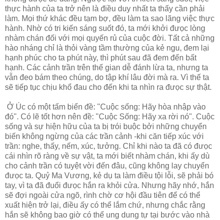
thực hành của ta trở nên là điều duy nhất ta thấy cần phải
làm. Mọi thứ khác đều tạm bợ, đều làm ta sao lãng việc thực
hành. Nhờ có tri kiến sáng suốt đó, ta mới khởi đưọc lòng
nhàm chán đối với mọi quyến rủ của cuộc đời. Tất cả những
hào nháng chỉ là thỏi vàng tầm thường của kẻ ngu, đem lại
hạnh phúc cho ta phút này, thì phút sau đã đem đến bất
hạnh. Các cảnh trần trên thế gian dễ đánh lừa ta, nhưng ta
vẫn đeo bám theo chúng, do tập khí lâu đời mà ra. Vì thế ta
sẽ tiếp tục chịu khổ đau cho đến khi ta nhìn ra đưọc sự thật.
Ở Úc có một tấm biển đề: "Cuộc sống: Hãy hòa nhập vào
đó". Có lẽ tốt hơn nên đề: "Cuộc Sống: Hãy xa rời nó". Cuộc
sống và sự hiện hữu của ta bị trói buộc bởi những chuyển
biến không ngừng của các trần cảnh -khi căn tiếp xúc với
trần: nghe, thấy, nếm, xúc, tưởng. Chỉ khi nào ta đã có đưọc
cái nhìn rõ ràng về sự vật, ta mới biết nhàm chán, khi ấy dù
cho cảnh trần có tuyệt vời đến đâu, cũng không lay chuyển
đưọc ta. Quỷ Ma Vương, kẻ dụ ta làm điều tội lỗi, sẽ phải bó
tay, vì ta đã đuổi đưọc hắn ra khỏi cửa. Nhưng hãy nhớ, hắn
sẽ đợi ngoài cửa ngõ, rình chờ cơ hội đầu tiên để có thể
xuất hiện trở lại, điều ấy có thể lắm chứ, nhưng chắc rằng
hắn sẽ không bao giờ có thể ung dung tự tại bước vào nhà