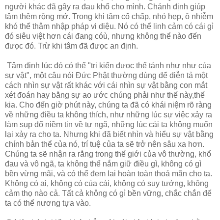
người khác đã gây ra đau khổ cho mình. Chánh định giúp
tâm thêm rộng mở. Trong khi tâm cố chấp, nhỏ hẹp, ô nhiễm
khó thể thâm nhập pháp vi diệu. Nó có thể linh cảm có cái gì
đó siêu việt hơn cái đang cóù, nhưng không thể nào đến
đưọc đó. Trừ khi tâm đã đưọc an định.
Tâm định lúc đó có thể "tri kiến đưọc thể tánh như như của
sự vật", một câu nói Đức Phật thường dùng để diễn tả một
cách nhìn sự vật rất khác với cái nhìn sự vật bằng con mắt
xét đoán hay bằng sự ao ước chúng phải như thế này,thế
kia. Cho đến giờ phút này, chúng ta đã có khái niệm rõ ràng
về những điều ta không thích, như những lúc sự việc xảy ra
làm sụp đổ niềm tin về tự ngã, những lúc cái ta không muốn
lại xảy ra cho ta. Nhưng khi đã biết nhìn và hiểu sự vật bằng
chính bản thể của nó, trí tuệ của ta sẽ trở nên sâu xa hơn.
Chúng ta sẽ nhận ra rằng trong thế giới của vô thường, khổ
đau và vô ngã, ta không thể nắm giữ điều gì, không có gì
bền vừng mãi, và có thể đem lại hoàn toàn thoả mãn cho ta.
Không có ai, không có của cải, không có suy tưởng, không
cảm thọ nào cả. Tất cả không có gì bền vững, chắc chắn để
ta có thể nương tựa vào.