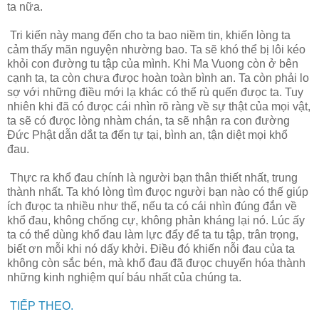
ta nữa.
Tri kiến này mang đến cho ta bao niềm tin, khiến lòng ta
cảm thấy mãn nguyện nhường bao. Ta sẽ khó thể bị lôi kéo
khỏi con đường tu tập của mình. Khi Ma Vuong còn ở bên
cạnh ta, ta còn chưa đưọc hoàn toàn bình an. Ta còn phải lo
sợ với những điều mới lạ khác có thể rù quến đưọc ta. Tuy
nhiên khi đã có đưọc cái nhìn rõ ràng về sự thật của mọi vật,
ta sẽ có đưọc lòng nhàm chán, ta sẽ nhận ra con đường
Đức Phật dẫn dắt ta đến tự tại, bình an, tận diệt mọi khổ
đau.
Thực ra khổ đau chính là người bạn thân thiết nhất, trung
thành nhất. Ta khó lòng tìm đưọc người bạn nào có thế giúp
ích đưọc ta nhiều như thế, nếu ta có cái nhìn đúng đắn về
khổ đau, không chống cự, không phản kháng lại nó. Lúc ấy
ta có thể dùng khổ đau làm lực đẩy để ta tu tập, trân trọng,
biết ơn mỗi khi nó dấy khởi. Điều đó khiến nỗi đau của ta
không còn sắc bén, mà khổ đau đã đưọc chuyển hóa thành
những kinh nghiệm quí báu nhất của chúng ta.
TIẾP THEO.