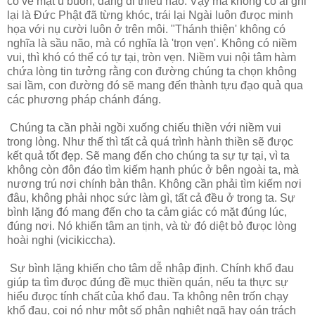
có vẻ mặt u buồn, dáng đi thiểu não. Vậy mà không có ai ghi
lại là Đức Phật đã từng khóc, trái lại Ngài luôn đưọc minh
họa với nụ cười luôn ở trên môi. "Thánh thiện' không có
nghĩa là sầu não, mà có nghĩa là 'trọn vẹn'. Không có niềm
vui, thì khó có thể có tự tại, tròn vẹn. Niềm vui nội tâm hàm
chứa lòng tin tưởng rằng con đường chúng ta chọn không
sai lầm, con đường đó sẽ mang đến thành tựu đạo quả qua
các phương pháp chánh đáng.
Chúng ta cần phải ngồi xuống chiếu thiền với niềm vui
trong lòng. Như thế thì tất cả quá trình hành thiền sẽ đưọc
kết quả tốt đẹp. Sẽ mang đến cho chúng ta sự tự tại, vì ta
không còn đôn đáo tìm kiếm hạnh phúc ở bên ngoài ta, mà
nương trú nơi chính bản thân. Không cần phải tìm kiếm nơi
đâu, không phải nhọc sức làm gì, tất cả đều ở trong ta. Sự
bình lặng đó mang đến cho ta cảm giác có mặt đúng lúc,
đúng nơi. Nó khiến tâm an tịnh, và từ đó diệt bỏ đưọc lòng
hoài nghi (vicikiccha).
Sự bình lặng khiến cho tâm dễ nhập định. Chính khổ đau
giúp ta tìm đưọc đúng đề mục thiền quán, nếu ta thực sự
hiểu đưọc tính chất của khổ đau. Ta không nên trốn chạy
khổ đau, coi nó như một số phận nghiệt ngã hay oán trách