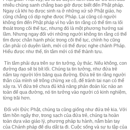
nhiêu chúng sanh chẳng bao giờ đưọc biết đến Phật pháp.
Ngay cả khi họ đưọc sinh ra ở những xứ sở Phật giáo, họ
cũng chẳng có dịp nghe đưọc Pháp. Lại cũng có người
không tìm đến Phật pháp vì họ vẫn tin rằng có thể tìm ra lối
thoát trong cõi thế tục, nhưng đó là một phương hướng sai
lầm. Nhưng ngay đối với những người không tin rằng có thể
tìm đưọc chân hạnh phúc trong cõi thế tục, chính họ cũng
cần phải có duyên lành, mới có thể đưọc nghe chánh Pháp.
Hiểu đưọc như thế, tín tâm mới có thể thành tựu.
Tín tâm phải dựa trên sự tin tưởng, ủy thác. Nếu không, con
đường đạo sẽ bị bít lối. Chúng ta tin tưởng, như đứa trẻ
nắm tay người lớn băng qua đường. Đứa trẻ tin rằng người
thân của mình sẽ trông chừng xe cộ, để tránh tai nạn có thể
xảy ra. Vì đứa trẻ chưa đủ khả năng phán đoán lúc nào an
toàn để qua đường, nó tin tưởng vào người có kinh nghiệm,
từng trãi hơn.
Đối với Đức Phật, chúng ta cũng giống như đứa trẻ kia. Với
tâm hồn ngây thơ, trong sạch của đứa trẻ, chúng ta hoàn
toàn dựa vào giáo lý, phương pháp tu hành, nắm bàn tay
của Chánh pháp để dìu dắt ta đi. Cuộc sống và sự tu tập của