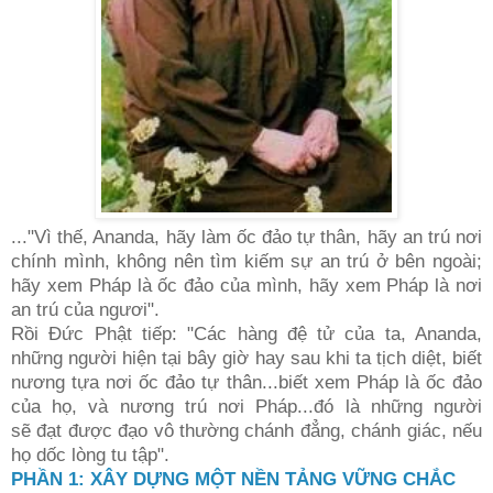
..."Vì thế, Ananda, hãy làm ốc đảo tự thân, hãy an trú nơi
chính
mình, không nên tìm kiếm sự an trú ở bên ngoài;
hãy xem Pháp là ốc đảo
của mình, hãy xem Pháp là nơi
an trú của ngươi".
Rồi Đức Phật tiếp: "Các hàng đệ tử của ta, Ananda,
những người hiện tại
bây giờ hay sau khi ta tịch diệt, biết
nương tựa nơi ốc đảo tự thân...biết
xem Pháp là ốc đảo
của họ, và nương trú nơi Pháp...đó là những người
sẽ
đạt được đạo vô thường chánh đẳng, chánh giác, nếu
họ dốc lòng tu tập".
PHẦN 1: XÂY DỰNG MỘT NỀN TẢNG VỮNG CHẮC