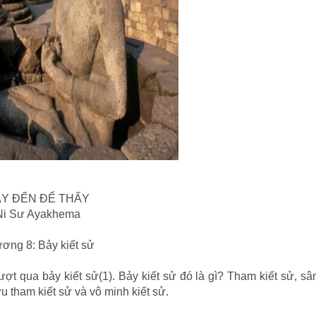
Y ĐẾN ĐỂ THẤY
Ni Sư Ayakhema
ơng 8: Bảy kiết sử
t qua bảy kiết sử(1). Bảy kiết sử đó là gì? Tham kiết sử, sâ
hữu tham kiết sử và vô minh kiết sử.