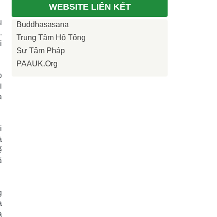
WEBSITE LIÊN KẾT
u
Buddhasasana
.
Trung Tâm Hộ Tông
i
Sư Tâm Pháp
PAAUK.org
ọ
i
a
i
à
ể
ã
g
a
a