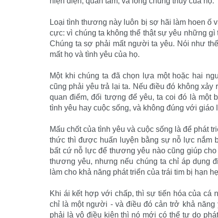
hiện diện, quan tâm, và lòng chung thủy của họ.
Loại tình thương này luôn bị sợ hãi làm hoen ố 
cực: vì chúng ta không thể thật sự yêu những gì 
Chúng ta sợ phải mất người ta yêu. Nói như thế 
mất họ và tình yêu của họ.
Một khi chúng ta đã chọn lựa một hoặc hai ngườ
cũng phải yêu trả lại ta. Nếu điều đó không xảy 
quan điểm, đối tượng để yêu, ta coi đó là một 
tình yêu hay cuộc sống, và không đúng với giáo 
Mấu chốt của tình yêu và cuộc sống là để phát tr
thức thì được huấn luyện bằng sự nỗ lực nắm bắt
bất cứ nỗ lực để thương yêu nào cũng giúp cho t
thương yêu, nhưng nếu chúng ta chỉ áp dụng đi
làm cho khả năng phát triển của trái tim bị hạn
Khi ái kết hợp với chấp, thì sự tiến hóa của cá
chỉ là một người - và điều đó cản trở khả năng 
phải là vô điều kiện thì nó mới có thể tự do phá