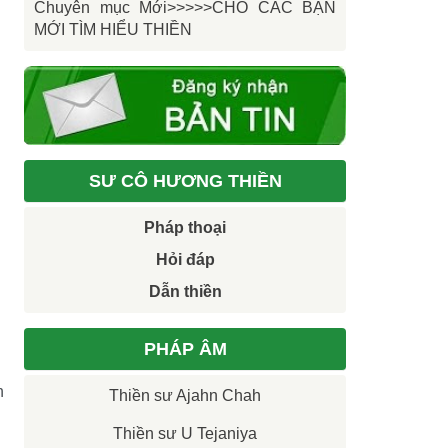
Chuyên mục Mới>>>>>CHO CÁC BẠN
MỚI TÌM HIỂU THIỀN
SƯ CÔ HƯƠNG THIỀN
Pháp thoại
Hỏi đáp
Dẫn thiền
PHÁP ÂM
n
Thiền sư Ajahn Chah
Thiền sư U Tejaniya