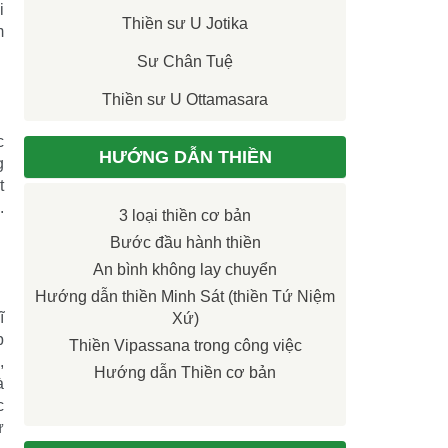
i
Thiền sư U Jotika
m
Sư Chân Tuệ
Thiền sư U Ottamasara
c
HƯỚNG DẪN THIỀN
g
t
.
3 loại thiền cơ bản
Bước đầu hành thiền
An bình không lay chuyển
Hướng dẫn thiền Minh Sát (thiền Tứ Niệm
ĩ
Xứ)
p
Thiền Vipassana trong công việc
,
Hướng dẫn Thiền cơ bản
à
c
ự