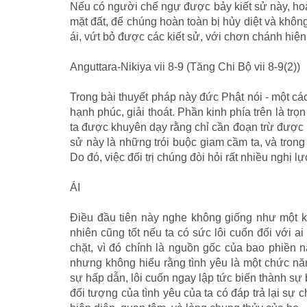
Nếu có người chế ngự được bảy kiết sử này, ho
mặt đất, để chúng hoàn toàn bị hủy diệt và không
ái, vứt bỏ được các kiết sử, với chơn chánh hiệ
Anguttara-Nikiya vii 8-9 (Tăng Chi Bộ vii 8-9(2))
Trong bài thuyết pháp này đức Phật nói - một cá
hạnh phúc, giải thoát. Phần kinh phía trên là trọ
ta được khuyên dạy rằng chỉ cần đoạn trừ được bả
sử này là những trói buộc giam cầm ta, và trong 
Do đó, việc đối trị chúng đòi hỏi rất nhiều nghị l
ÁI
Điều đầu tiên này nghe không giống như một ki
nhiên cũng tốt nếu ta có sức lôi cuốn đối với 
chặt, vì đó chính là nguồn gốc của bao phiền n
nhưng không hiểu rằng tình yêu là một chức năng
sự hấp dẫn, lôi cuốn ngay lập tức biến thành s
đối tượng của tình yêu của ta có đáp trả lại sự