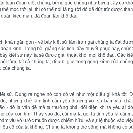
àn toàn đoạn diệt chúng, bứng gốc chúng như bứng cây cọ khỏ
 thể mọc trở lại, thì có thể nói là người đó đã dứt trừ được tha
n quán kiêu mạn, đã đoạn tận khổ đau.
ch khá ngắn gọn - về bảy kiết sử làm trở ngại chúng ta đạt đượ
n đoạn kinh. Trong bài giảng súc tích, đầy thuyết phục này, chún
y kiết sử này, ta sẽ được giải thoát khỏi mọi khổ đau. Các kiế
nội tâm, tất cả chúng ta, đều bị giữ trong gọng kiềm của chúng
ực của chúng ta.
ết sử. Đúng ra nghe nó còn có vẻ như một điều gì khá tốt. D
ai đó, nhưng chớ lầm tình cảm yêu thương với sự bám víu, chấ
ão - đó là vấn đề mà ta thường phải đối diện khi ta yêu ai đó
 của con tim. Thay vào đó, cái mà ta gọi là tình yêu là cái m
ự bám víu với ước muốn được chiếm hữu, và sự lệ thuộc vào việ
 chiếu cố của ta không. Chúng ta không thể sống mà không có s