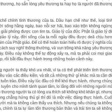
 thương, họ sẵn lòng yêu thương ta hay họ là người đã thươn
chế chính tình thương của ta. Dầu hạn chế như thế, loại tìn
đời sống hằng ngày, bao nỗi sợ hãi, bao xáo trộn không ngừn
 giải phóng được con tim ta. Giáo lý của đức Phật là giáo lý đ
giáo lý này, đời sống của ta mỗi ngày đều được deã chịu hơn
tâm của Phật giáo. Để có thể hoàn toàn hiểu rõ được ý nghĩa củ
i cách suy nghĩ thông thường, và vun trồng khả năng yêu thươn
ày. Điều này không thể tự động xảy ra, mà ta phải coi mọi gia
ập, rồi bắt đầu thực hành trong những hoàn cảnh này.
g người ta thấy khó ưa nhất, vì ta có thể phát triển tình thươn
iều vào các điều kiện, và tất cả những thứ gì khác mà ta cần đ
tuôn trào. Điều này lúc đầu có thể khó thực hành, nhưng chún
p luyện cho mình tánh quan tâm, lo lắng đối với những người m
êu thương người ta có lòng ưa thích sẽ không khó khăn gì, nhưn
g chẳng hứng thú gì thì đó là một việc đáng thực hành. Cuố
ười mà ta không cảm thấy ưa thích. Nhưng nếu chúng ta khôn
, chính là ta tự làm tổn thương bản thân và trái tim ta sẽ khôn