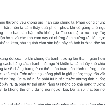
ả năng thương yêu không giới hạn của chúng ta. Phần đông chún
n hận, nên ta cảm thấy quá phiền phức khi cố gắng chế ng
ang theo bao sân hận, nếu không ta đâu có mặt ở nơi này. Tu
iận hờn, và các tình cảm này có những ảnh hưởng rất tiêu cực
i không kém, nhưng tình cảm sân hận này có ảnh hưởng độc hạ
ung đột của họ khi chúng đã bành trướng lên thành giận hờn
 cách, bằng cách tránh mặt người khiến ta cảm thấy khó chịu
ng ta sẽ chẳng bao giờ có thể hoàn toàn trốn tránh những hoà
 khó chịu. Trốn tránh họ không phải là giải pháp; chạy trốn vấ
 có những lúc ta bó buộc phải lùi bước trước những tình huốn
ó xảy ra, ta phải tự thú nhận rằng ta không có khả năng thươn
vì ta không thể chịu đựng nổi người kia. Đó là sự thất bại nơ
 một nơi chốn đặc biệt nào cho cuộc sống tâm linh, không cần 