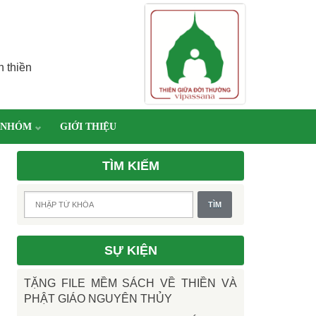
h thiền
 NHÓM
GIỚI THIỆU
TÌM KIẾM
SỰ KIỆN
TẶNG FILE MỀM SÁCH VỀ THIỀN VÀ
PHẬT GIÁO NGUYÊN THỦY