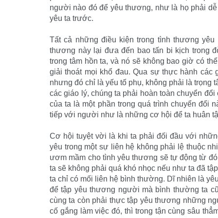
người nào đó để yêu thương, như là họ phải dễ
yêu ta trước.
Tất cả những điều kiện trong tình thương yêu 
thương này lại đưa đến bao tấn bi kịch trong 
trong tâm hồn ta, và nó sẽ không bao giờ có thể
giải thoát mọi khổ đau. Qua sự thực hành các 
nhưng đó chỉ là yếu tố phụ, không phải là trọng 
các giáo lý, chúng ta phải hoàn toàn chuyển đổ
của ta là một phần trong quá trình chuyển đổi n
tiếp với người như là những cơ hội để ta huân t
Cơ hội tuyệt vời là khi ta phải đối đầu với nhữn
yêu trong một sự liên hệ không phải lệ thuộc nh
ươm mầm cho tình yêu thương sẽ tự động từ đó 
ta sẽ không phải quá khó nhọc nếu như ta đã tậ
ta chỉ có mối liên hệ bình thường. Dĩ nhiên là y
để tập yêu thương người mà bình thường ta cũn
cùng ta còn phải thực tập yêu thương những ng
cố gắng làm việc đó, thì trong tận cùng sâu thẳm