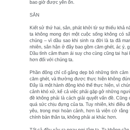
bao giờ được yên ổn.
SÂN
Kiết sử thứ hai, sân, phát khởi từ sự thiếu kh
ta không mong đợi một cuộc sống không có sâ
chúng – vì dầu sao khi sinh ra đời là ta đã m
nhiên, sân hận ở đây bao gồm căm ghét, ác ý, g
Dầu tình cảm tham ái suy cho cùng cũng tai hạ
hơn đối với chúng ta.
Phần đông chỉ cố gắng dẹp bỏ những tình cảm x
căm ghét, và thường được thực hiện không đúng
Đây là một hành động khó thể thực hiện, vì chú
cảnh khó xử, kể cả việc phải gặp gở những người
đề không phải là cách giải quyết vấn đề. Cũng
quá sức chịu đựng của ta. Tuy nhiên, khi điều đ
yêu, trong mọi hoàn cảnh, hơn là viện cớ rằng 
chính bản thân ta, không phải ai khác hơn.
Tất cả đều xảy ra ngay nơi tâm ta. Ta không cần