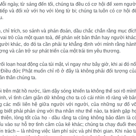
Mỗi ngày, từ sáng đến tối, chúng ta đều có cơ hội để xem ngườ
iếp và đối xử với họ với lòng từ bi; chúng ta luôn có cơ hội đ
u.
n, chỉ trích, so sánh và phán đoán, dầu chắc chắn rằng mục đíc
vai trò của một quan toà, để phán xét bản thân hay người khác
ười khác, do đó ta cần phải tự khẳng định với mình rằng hàn
ợng và cản trở sự phát triển của một trái tim yêu thương.
ối loạn hoạt động của túi mật, vì ngay như bây giờ, khi ai đó nổ
). Điều đức Phật muốn chỉ rõ ở đây là không phải đối tượng củ
ản thân chúng ta.
 trên mặt hồ nước, làm dậy sóng khiến ta không thể soi rõ mìn
nh, vì tình cảm giận dữ không cho ta có cái nhìn rõ ràng về bả
g các mối liên hệ giữa người với người, của những sự đổ v
ông biết phải phản ứng với tha nhân như thế nào, ta tránh gặp h
thiện, lòng tốt của họ - dầu rằng ta cũng không bảo đảm là c
u vào sự hỗ trợ tình cảm của kẻ khác; chúng ta chạy đuổi the
n trách – là những việc làm phí sức và phí thời gian. Khi nào t