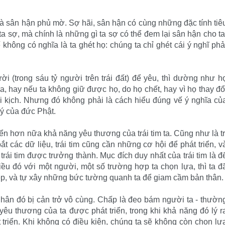
và sân hận phủ mờ. Sợ hãi, sân hận có cùng những đặc tính tiê
ta sợ, mà chính là những gì ta sợ có thể đem lại sân hận cho ta
không có nghĩa là ta ghét họ: chúng ta chỉ ghét cái ý nghĩ phả
i (trong sáu tỷ người trên trái đất) để yêu, thì dường như h
ra, hay nếu ta không giữ được họ, do họ chết, hay vì họ thay đổ
bi kịch. Nhưng đó không phải là cách hiểu đúng vế ý nghĩa củ
lý của đức Phật.
iển hơn nữa khả năng yêu thương của trái tim ta. Cũng như là tr
 các dữ liệu, trái tim cũng cần những cơ hội để phát triển, v
rái tim được trưởng thành. Mục đích duy nhất của trái tim là đ
ều đó với một người, một số trường hợp ta chọn lựa, thì ta đ
 hẹp, và tự xây những bức tường quanh ta để giam cầm bản thân.
 nhân đó bị cản trở vô cùng. Chấp là đeo bám người ta - thườn
yêu thương của ta được phát triển, trong khi khả năng đó lý r
t triển. Khi không có điều kiện, chúng ta sẽ không còn chọn lự