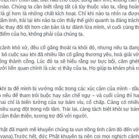
nào. Chúng ta cần biết rằng tất cả tùy thuộc vào ta, rằng hoà
 là gì hơn là những chất kích hoạt. Chỉ khi nào ta nhìn ra đượ
m linh, trái lại khi nào ta còn thấy thế giới quanh ta đáng trách
c thay đổi tốt hơn căn bản là tự đánh lừa mình, vì cuối cùng th
điểm của họ, không phải của chúng ta.
 cảnh khó xử, đều cố gắng thoát ra khỏi đó, nhưng nếu ta đan
ỉ bỏ cuộc sau khi đã nhiều lần cố gắng thương yêu, hoà giải vớ
g thành công. Lúc đó ta sẽ hiểu rằng sự bực bội, căm ghét
ười liên quan chính là các vị thầy của ta. Họ giúp ta khám phá r
khi ta để mình bị vướng mắc trong các xúc cảm của mình - dầ
 nếu để tham trói buộc hay sân chế ngự – và cuối cùng thì ha
 hai chỉ là biến tướng của sự bám víu, cố chấp. Càng có nhiề
u xung đột trong nội tâm. Trái lại, càng tách biệt khỏi sự bá
 cảm thân thiện, tương trợ đối với người.
 Phật đã mạnh mẽ khuyên chúng ta vun trồng tình cảm đó đến vớ
avana).Trước hết, đức Phật khuyên ta nên coi mọi nghịch cảnh