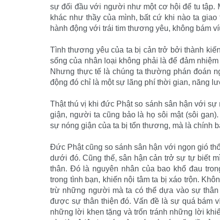
sự đối đầu với người như một cơ hội để tu tập. 
khác như thầy của mình, bất cứ khi nào ta giao t
hành động với trái tim thương yêu, không bám ví
Tình thương yêu của ta bị cản trở bởi thành kiế
sống của nhân loại không phải là để đảm nhiệm 
Nhưng thực tế là chúng ta thường phán đoán ng
động đó chỉ là một sự lãng phí thời gian, năng lư
Thật thú vị khi đức Phật so sánh sân hận với sự r
giận, người ta cũng bảo là họ sôi mật (sôi gan
sự nóng giận của ta bị tổn thương, mà là chính b
Đức Phật cũng so sánh sân hận với ngọn gió thổi
dưới đó. Cũng thế, sân hận cản trở sự tự biết mì
thân. Đó là nguyên nhân của bao khổ đau tron
trong tình bạn, khiến nội tâm ta bị xáo trộn. Kh
trừ những người mà ta có thể dựa vào sự thân 
được sự thân thiện đó. Vấn đề là sự quá bám ví
những lời khen tặng và trốn tránh những lời khiể