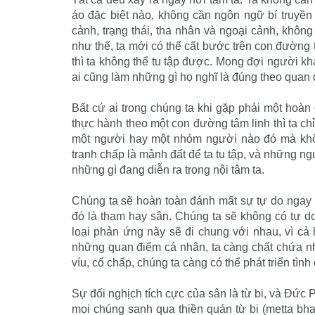
áo đặc biệt nào, không cần ngôn ngữ bí truyền 
cảnh, trạng thái, tha nhân và ngoại cảnh, không
như thế, ta mới có thể cất bước trên con đường tâ
thì ta không thể tu tập được. Mong đợi người khá
ai cũng làm những gì họ nghĩ là đúng theo quan 
Bất cứ ai trong chúng ta khi gặp phải một hoàn
thực hành theo một con đường tâm linh thì ta ch
một người hay một nhóm người nào đó mà khôn
tranh chấp là mảnh đất để ta tu tập, và những ng
những gì đang diễn ra trong nội tâm ta.
Chúng ta sẽ hoàn toàn đánh mất sự tự do ngay 
đó là tham hay sân. Chúng ta sẽ không có tự do
loại phản ứng này sẽ đi chung với nhau, vì cả
những quan điểm cá nhân, ta càng chất chứa nhiề
víu, cố chấp, chúng ta càng có thể phát triển tình
Sự đối nghịch tích cực của sân là từ bi, và Đức
mọi chúng sanh qua thiền quán từ bi (metta bh