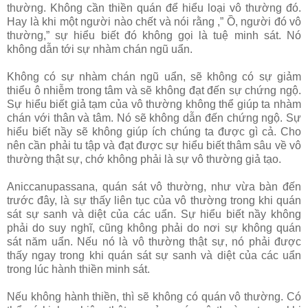
thường. Không cần thiền quán để hiểu loại vô thường đó.
Hay là khi một người nào chết và nói rằng ,” Ồ, người đó vô
thường,” sự hiểu biết đó không gọi là tuệ minh sát. Nó
không dẫn tới sự nhàm chán ngũ uẩn.
Không có sự nhàm chán ngũ uẩn, sẽ không có sự giảm
thiểu ô nhiễm trong tâm và sẽ không đạt đến sự chứng ngộ.
Sự hiểu biết giả tạm của vô thường không thể giúp ta nhàm
chán với thân và tâm. Nó sẽ không dẫn đến chứng ngộ. Sự
hiểu biết nầy sẽ không giúp ích chúng ta được gì cả. Cho
nên cần phải tu tập và đạt được sự hiểu biết thâm sâu về vô
thường thật sự, chớ không phải là sự vô thường giả tạo.
Aniccanupassana, quán sát vô thường, như vừa bàn đến
trước đây, là sự thấy liên tục của vô thường trong khi quán
sát sự sanh và diệt của các uẩn. Sự hiểu biết nầy không
phải do suy nghĩ, cũng không phải do nơi sự không quán
sát năm uẩn. Nếu nó là vô thường thật sự, nó phải được
thấy ngay trong khi quán sát sự sanh và diệt của các uẩn
trong lúc hành thiền minh sát.
Nếu không hành thiền, thì sẽ không có quán vô thường. Có