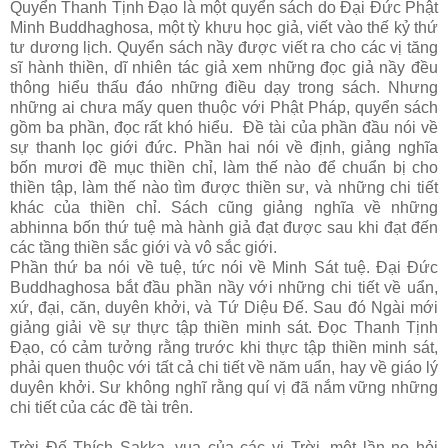
Quyển Thanh Tịnh Đạo là một quyển sách do Đại Đức Phật
Minh Buddhaghosa, một tỳ khưu học giả, viết vào thế kỷ thứ
tư dương lịch. Quyển sách nầy được viết ra cho các vị tăng
sĩ hành thiền, dĩ nhiên tác giả xem những đọc giả nầy đều
thông hiểu thấu đáo những điều dạy trong sách. Nhưng
những ai chưa mấy quen thuộc với Phật Pháp, quyển sách
gồm ba phần, đọc rất khó hiểu. Đề tài của phần đầu nói về
sự thanh lọc giới đức. Phần hai nói về định, giảng nghĩa
bốn mươi đề mục thiền chỉ, làm thế nào để chuẩn bị cho
thiền tập, làm thế nào tìm được thiền sư, và những chi tiết
khác của thiền chỉ. Sách cũng giảng nghĩa về những
abhinna bốn thứ tuệ mà hành giả đạt được sau khi đạt đến
các tầng thiền sắc giới và vô sắc giới.
Phần thứ ba nói về tuệ, tức nói về Minh Sát tuệ. Đại Đức
Buddhaghosa bắt đầu phần nầy với những chi tiết về uẩn,
xứ, đại, căn, duyên khởi, và Tứ Diệu Đế. Sau đó Ngài mới
giảng giải về sự thực tập thiền minh sát. Đọc Thanh Tịnh
Đạo, có cảm tưởng rằng trước khi thực tập thiền minh sát,
phải quen thuộc với tất cả chi tiết về năm uẩn, hay về giáo lý
duyên khởi. Sư không nghĩ rằng quí vị đã nắm vững những
chi tiết của các đề tài trên.
Trời Đế Thích Sakka, vua của các vị Trời, một lần nọ hỏi