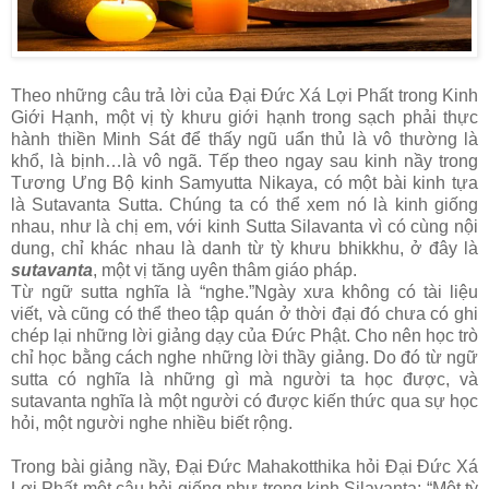
Theo những câu trả lời của Đại Đức Xá Lợi Phất trong Kinh
Giới Hạnh, một vị tỳ khưu giới hạnh trong sạch phải thực
hành thiền Minh Sát để thấy ngũ uẩn thủ là vô thường là
khổ, là bịnh…là vô ngã. Tếp theo ngay sau kinh nầy trong
Tương Ưng Bộ kinh Samyutta Nikaya, có một bài kinh tựa
là Sutavanta Sutta. Chúng ta có thể xem nó là kinh giống
nhau, như là chị em, với kinh Sutta Silavanta vì có cùng nội
dung, chỉ khác nhau là danh từ tỳ khưu bhikkhu, ở đây là
sutavanta
, một vị tăng uyên thâm giáo pháp.
Từ ngữ sutta nghĩa là “nghe.”Ngày xưa không có tài liệu
viết, và cũng có thể theo tập quán ở thời đại đó chưa có ghi
chép lại những lời giảng dạy của Đức Phật. Cho nên học trò
chỉ học bằng cách nghe những lời thầy giảng. Do đó từ ngữ
sutta có nghĩa là những gì mà người ta học được, và
sutavanta nghĩa là một người có được kiến thức qua sự học
hỏi, một người nghe nhiều biết rộng.
Trong bài giảng nầy, Đại Đức Mahakotthika hỏi Đại Đức Xá
Lợi Phất một câu hỏi giống như trong kinh Silavanta: “Một tỳ