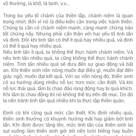
vô thường, là khổ, là bịnh, v.v...
Trong ba yếu tố chánh của thiền tập, chánh niệm là quan
trọng nhứt. Bởi vì nó là điều kiện cần trong việc hành thiền.
Chúng ta cần có chánh niệm mạnh, càng mạnh chừng nào
tốt chừng nấy. Nhưng phải cẩn thận với hai yếu tố tinh tấn
và định. Đôi khi tinh tấn có thể ít quá hay nhiều quá, và định
có thể ít quá hay nhiều quá.
Nếu tinh tấn ít quá, ta không thể thực hành chánh niệm. Và
nếu tinh tấn nhiều quá, ta cũng không thể thực hành chánh
niệm. Tinh tấn nhiều quá sẽ đưa đến sự giao động và bất
an. Khi thiền sinh nôn nóng muốn đạt điều gì, muốn đạt đến
giác ngộ, muốn đạt kết quả. Với sự nôn nóng đó, thiền sinh
có xu hướng dùng nhiều nỗ lực hơn mức cần thiết. Và khi
nỗ lực thái quá, tâm bị chao đảo rúng động hay bị quá khích.
Khi tâm bị chao động thì nó không thể trụ trên đề mục. Do đó
ta nên tránh tinh tấn quá nhiều khi ta thực tập thiền quán.
Định có khi cũng quá mức cần thiết. Khi định nhiều quá,
thiền sinh thường có khuynh hướng mất hay giảm bớt tinh
tấn. Khi định được tăng lên, mức tinh tấn của thiền sinh lại
sụt xuống làm thiền sinh giờ trở nên lười biếng hay buồn