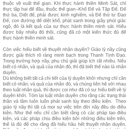
thuộc về xuất thế gian. Khi thực hành thiền Minh Sát, chỉ
thực tập hai đế đầu, thuộc thế gian--Khổ Đế và Tập Đế. Đế
thứ ba, Diệt đế, phải được kinh nghiệm, và Đế thứ tư Đạo
Đế, con đường để diệt khổ, phát sanh trong giây phút giác
ngộ, đó là kết quả của sự thực hành thiền minh sát. Hiểu
được bấy nhiêu đó thôi, cũng đã có một kiến thức đủ để
thực hành thiền minh sát.
Còn việc hiểu biết về thuyết nhân duyên? Giáo lý nầy cũng
được giải thích rõ ràng minh bạch trong Thanh Tịnh Đạo.
Trong trường hợp nầy, phụ chú giải giúp ích rất nhiều. Nếu
biết có nhân, và quả của nhân đó, thì đã biết thế nào là nhân
duyên.
Dù không biết tất cả chi tiết của lý duyên khởi nhưng chỉ cần
biết có nhân, và quả của nhân đó, và chúng liên hệ với nhau
theo luật nhân quả, thì được coi như đã có sự hiểu biết về lý
duyên khởi. Tóm lại luật nhân duyên cho rằng các trạng thái
thân và tâm luôn luôn phát sanh tùy theo điều kiện. Theo
giáo lý nầy thì tất cả mọi sự việc trên đời nầy đều do điều
kiện. Như thế nếu chỉ cần biết rằng có các pháp tạo điều
kiện, và các pháp chịu điều kiện bởi những điều kiện trên,
thế là đủ để cho rằng đã hiểu hầu hết thuyết nhân duyên.