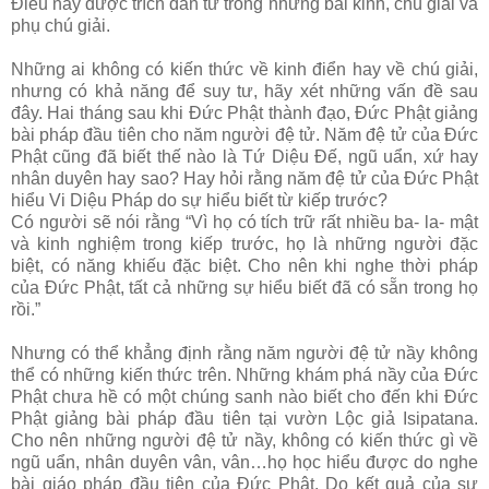
Điều nầy được trích dẫn từ trong những bài kinh, chú giải và
phụ chú giải.
Những ai không có kiến thức về kinh điển hay về chú giải,
nhưng có khả năng để suy tư, hãy xét những vấn đề sau
đây. Hai tháng sau khi Đức Phật thành đạo, Đức Phật giảng
bài pháp đầu tiên cho năm người đệ tử. Năm đệ tử của Đức
Phật cũng đã biết thế nào là Tứ Diệu Đế, ngũ uẩn, xứ hay
nhân duyên hay sao? Hay hỏi rằng năm đệ tử của Đức Phật
hiểu Vi Diệu Pháp do sự hiểu biết từ kiếp trước?
Có người sẽ nói rằng “Vì họ có tích trữ rất nhiều ba- la- mật
và kinh nghiệm trong kiếp trước, họ là những người đặc
biệt, có năng khiếu đặc biệt. Cho nên khi nghe thời pháp
của Đức Phật, tất cả những sự hiểu biết đã có sẵn trong họ
rồi.”
Nhưng có thể khẳng định rằng năm người đệ tử nầy không
thể có những kiến thức trên. Những khám phá nầy của Đức
Phật chưa hề có một chúng sanh nào biết cho đến khi Đức
Phật giảng bài pháp đầu tiên tại vườn Lộc giả Isipatana.
Cho nên những người đệ tử nầy, không có kiến thức gì về
ngũ uẩn, nhân duyên vân, vân…họ học hiểu được do nghe
bài giáo pháp đầu tiên của Đức Phật. Do kết quả của sự