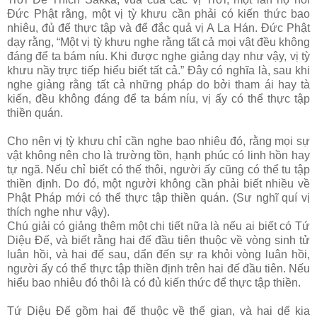
Đức Phật rằng, một vị tỳ khưu cần phải có kiến thức bao
nhiêu, đủ để thực tập và để đắc quả vị A La Hán. Đức Phật
dạy rằng, “Một vị tỳ khưu nghe rằng tất cả mọi vật đều không
đáng để ta bám níu. Khi được nghe giảng dạy như vậy, vị tỳ
khưu nầy trực tiếp hiểu biết tất cả.” Đây có nghĩa là, sau khi
nghe giảng rằng tất cả những pháp do bởi tham ái hay tà
kiến, đều không đáng để ta bám níu, vị ấy có thể thực tập
thiền quán.
Cho nên vị tỳ khưu chỉ cần nghe bao nhiêu đó, rằng mọi sự
vật không nên cho là trường tồn, hạnh phúc có linh hồn hay
tự ngã. Nếu chỉ biết có thế thôi, người ấy cũng có thể tu tập
thiền định. Do đó, một người không cần phải biết nhiều về
Phật Pháp mới có thể thực tập thiền quán. (Sư nghĩ quí vị
thích nghe như vậy).
Chú giải có giảng thêm một chi tiết nữa là nếu ai biết có Tứ
Diệu Đế, và biết rằng hai đế đầu tiên thuộc về vòng sinh tử
luân hồi, và hai đế sau, dẩn đến sự ra khỏi vòng luân hồi,
người ấy có thể thực tập thiền định trên hai đế đầu tiên. Nếu
hiểu bao nhiêu đó thôi là có đủ kiến thức để thực tập thiền.
Tứ Diệu Đế gồm hai đế thuộc về thế gian, và hai dế kia