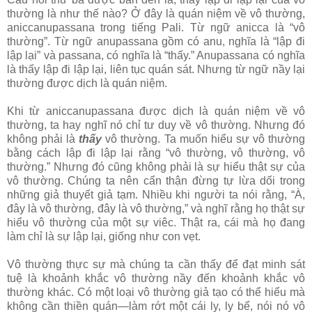
thường là như thế nào? Ở đây là quán niệm về vô thường,
aniccanupassana trong tiếng Pali. Từ ngữ anicca là “vô
thường”. Từ ngữ anupassana gồm có anu, nghĩa là “lập đi
lập lại” và passana, có nghĩa là “thấy.” Anupassana có nghĩa
là thấy lập đi lập lại, liên tục quán sát. Nhưng từ ngữ nầy lại
thường được dịch là quán niệm.
Khi từ aniccanupassana được dịch là quán niệm về vô
thường, ta hay nghĩ nó chỉ tư duy về vô thường. Nhưng đó
không phải là
thấy
vô thường. Ta muốn hiểu sự vô thường
bằng cách lập đi lập lại rằng “vô thường, vô thường, vô
thường.” Nhưng đó cũng không phải là sự hiểu thật sự của
vô thường. Chúng ta nên cẩn thận đừng tự lừa dối trong
những giả thuyết giả tạm. Nhiều khi người ta nói rằng, “À,
đây là vô thường, đây là vô thường,” và nghĩ rằng họ thật sự
hiểu vô thường của một sự viêc. Thật ra, cái mà họ đang
làm chỉ là sự lập lại, giống như con vẹt.
Vô thường thực sự mà chúng ta cần thấy để đạt minh sát
tuệ là khoảnh khắc vô thường nầy đến khoảnh khắc vô
thường khác. Có một loại vô thường giả tạo có thể hiểu mà
không cần thiền quán—làm rớt một cái ly, ly bể, nói nó vô