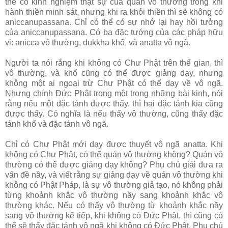
thể có kinh nghiệm thật sự của quán vô thường trong khi
hành thiền minh sát, nhưng khi ra khỏi thiền thì sẽ không có
aniccanupassana. Chỉ có thể có sự nhớ lại hay hồi tưởng
của aniccanupassana. Có ba đặc tướng của các pháp hữu
vi: anicca vô thường, dukkha khổ, và anatta vô ngã.
Người ta nói rắng khi không có Chư Phật trên thế gian, thì
vô thường, và khổ cũng có thể được giảng dạy, nhưng
không một ai ngoại trừ Chư Phật có thể dạy về vô ngã.
Nhưng chính Đức Phật trong một trong những bài kinh, nói
rằng nếu một đặc tánh được thấy, thì hai đặc tánh kia cũng
được thấy. Có nghĩa là nếu thấy vô thường, cũng thấy đặc
tánh khổ và đặc tánh vô ngã.
Chỉ có Chư Phật mới dạy được thuyết vô ngã anatta. Khi
không có Chư Phật, có thể quán vô thường không? Quán vô
thường có thể được giảng dạy không? Phụ chú giải đưa ra
vấn đề nầy, và viết rằng sự giảng dạy về quán vô thường khi
không có Phật Pháp, là sự vô thường giả tạo, nó không phải
từng khoảnh khắc vô thường nầy sang khoảnh khắc vô
thường khác. Nếu có thấy vô thường từ khoảnh khắc nầy
sang vô thường kế tiếp, khi không có Đức Phật, thì cũng có
thể sẽ thấy đặc tánh vô ngã khi không có Đức Phật. Phụ chú