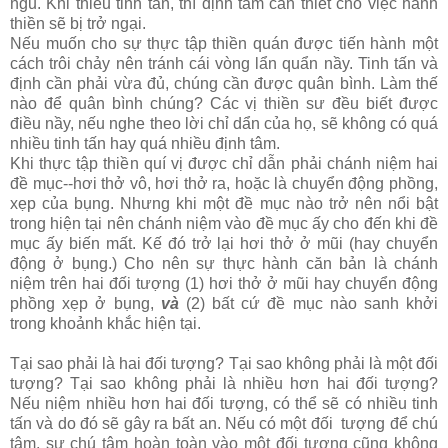
ngủ. Khi thiếu tinh tấn, thì định tâm cần thiết cho việc hành
thiền sẽ bị trở ngại.
Nếu muốn cho sự thực tập thiền quán được tiến hành một
cách trôi chảy nên tránh cái vòng lẩn quẩn nầy. Tinh tấn và
định cần phải vừa đủ, chúng cần được quân bình. Làm thế
nào để quân bình chúng? Các vị thiền sư đều biết được
điều nầy, nếu nghe theo lời chỉ dẩn của họ, sẽ không có quá
nhiều tinh tấn hay quá nhiều định tâm.
Khi thực tập thiền quí vị được chỉ dẫn phải chánh niệm hai
đề mục--hơi thở vô, hơi thở ra, hoặc là chuyển động phồng,
xẹp của bụng. Nhưng khi một đề mục nào trở nên nổi bật
trong hiện tại nên chánh niệm vào đề mục ấy cho đến khi đề
mục ấy biến mất. Kế đó trở lại hơi thở ở mũi (hay chuyển
động ở bụng.) Cho nên sự thực hành căn bản là chánh
niệm trên hai đối tượng (1) hơi thở ở mũi hay chuyển động
phồng xẹp ở bụng,
và
(2) bất cứ đề mục nào sanh khởi
trong khoảnh khắc hiện tại.
Tại sao phải là hai đối tượng? Tại sao không phải là một đối
tượng? Tại sao không phải là nhiều hơn hai đối tượng?
Nếu niệm nhiều hơn hai đối tượng, có thể sẽ có nhiều tinh
tấn và do đó sẽ gây ra bất an. Nếu có một đối tượng để chú
tâm, sự chú tâm hoàn toàn vào một đối tượng cũng không