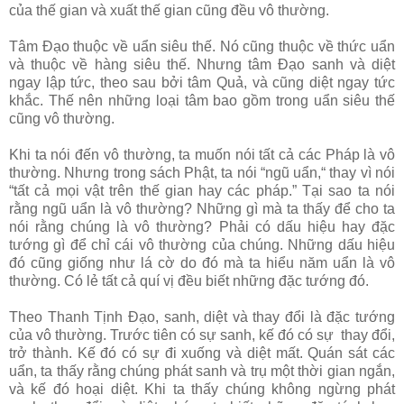
của thế gian và xuất thế gian cũng đều vô thường.
Tâm Đạo thuộc về uẩn siêu thế. Nó cũng thuộc về thức uẩn
và thuộc về hàng siêu thế. Nhưng tâm Đạo sanh và diệt
ngay lập tức, theo sau bởi tâm Quả, và cũng diệt ngay tức
khắc. Thế nên những loại tâm bao gồm trong uẩn siêu thế
cũng vô thường.
Khi ta nói đến vô thường, ta muốn nói tất cả các Pháp là vô
thường. Nhưng trong sách Phật, ta nói “ngũ uẩn,“ thay vì nói
“tất cả mọi vật trên thế gian hay các pháp.” Tại sao ta nói
rằng ngũ uẩn là vô thường? Những gì mà ta thấy để cho ta
nói rằng chúng là vô thường? Phải có dấu hiệu hay đặc
tướng gì để chỉ cái vô thường của chúng. Những dấu hiệu
đó cũng giống như lá cờ do đó mà ta hiểu năm uẩn là vô
thường. Có lẻ tất cả quí vị đều biết những đặc tướng đó.
Theo Thanh Tịnh Đạo, sanh, diệt và thay đổi là đặc tướng
của vô thường. Trước tiên có sự sanh, kế đó có sự thay đổi,
trở thành. Kế đó có sự đi xuống và diệt mất. Quán sát các
uẩn, ta thấy rằng chúng phát sanh và trụ một thời gian ngắn,
và kế đó hoại diệt. Khi ta thấy chúng không ngừng phát