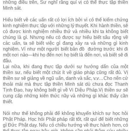
những điều trên, Sư nghĩ rằng quí vị có thể thực tập thiền
Minh sát.
Hiểu biết về các uẩn rất có lợi ích bởi vì có thể kiểm chứng
kinh nghiệm thực tập với những lý thuyết. Khi hành thiền, sẽ
có được kinh nghiệm nhiều thứ và nhiều khi ta không biết
chúng là gì. Nhưng nếu có được sự hiểu biết sâu rộng về
các uẩn, ta sẽ biết việc gì đang xảy ra và những gì kinh
nghiệm. Ví như một người biết bản đồ đường trước khi đi
một nơi nào—khi họ đến nơi họ biết là đến nơi, và biết sẽ đi
đâu.
Lại nữa, khi đang thực tập dưới sự hướng dẩn của một
thiền sư, nếu biết một chút ít về giáo pháp cũng rất đủ. Vị
thiền sư sẽ giảng về ngũ uẩn, danh và sắc, v.v…Cho nên cứ
thoải mái mà thực tập thiền Minh sát dù chưa đọc Thanh
Tịnh Đạo, hay không biết gì về Vi Diệu Pháp.Vị thiền sư sẽ
cung cấp những kiến thức nầy và những gì khác thấy cần
thiết.
Nói như thế không phải để không khuyến khích sự học hỏi
Phật Pháp. Học hỏi Phật pháp rất tốt, rất quí để biết những
gì Đức Phật dạy. Nếu có chiều hướng về thực hành hơn, có
thể thực tập ngay bây giờ, không cần phải thâm cứu nhiều