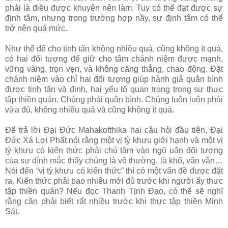
phải là điều được khuyên nên làm. Tuy có thể đạt được sự
định tâm, nhưng trong trường hợp nầy, sự định tâm có thể
trở nên quá mức.
Như thế để cho tinh tấn không nhiều quá, cũng không ít quá,
có hai đối tượng để giữ cho tâm chánh niệm được mạnh,
vững vàng, trọn vẹn, và không căng thẳng, chao động. Đặt
chánh niệm vào chỉ hai đối tượng giúp hành giả quân bình
được tinh tấn và định, hai yếu tố quan trọng trong sự thưc
tập thiền quán. Chúng phải quân bình. Chúng luôn luôn phải
vừa đủ, không nhiều quá và cũng không ít quá.
Để trả lời Đại Đức Mahakotthika hai câu hỏi đầu tiên, Đại
Đức Xá Lợi Phất nói rằng một vị tỳ khưu giới hạnh và một vị
tỳ khưu có kiến thức phải chú tâm vào ngũ uẩn đối tượng
của sự dính mắc thấy chúng là vô thường, là khổ, vân vân…
Nói đến “vị tỳ khưu có kiến thức” thì có một vấn đề được đặt
ra. Kiến thức phải bao nhiêu mới đủ trước khi người ấy thưc
tập thiền quán? Nếu đọc Thanh Tịnh Đạo, có thể sẽ nghĩ
rằng cần phải biết rất nhiều trước khi thực tập thiền Minh
Sát.