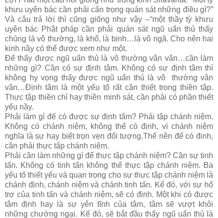
khưu uyên bác cần phải cẩn trọng quán sát những điều gì?”
Và câu trả lời thì cũng giống như vậy --“một thầy tỳ khưu
uyên bác Phật pháp cần phải quán sát ngũ uẩn thủ thấy
chúng là vô thường, là khổ, là bịnh…là vô ngã. Cho nên hai
kinh nầy có thể được xem như một.
Để thấy được ngũ uẩn thủ là vô thường vân vân…cần làm
những gì? Cần có sự định tâm. Không có sự định tâm thì
không hy vọng thấy được ngũ uẩn thủ là vô thường vân
vân…Định tâm là một yếu tố rất cần thiết trong thiền tập.
Thực tập thiền chỉ hay thiền minh sát, cần phải có phần thiết
yếu nầy.
Phải làm gì để có được sự định tâm? Phải tập chánh niệm.
Không có chánh niệm, không thể có định, vì chánh niệm
nghĩa là sự hay biết trọn vẹn đối tượng.Thế nên để có định,
cần phải thực tập chánh niệm.
Phải cần làm những gì để thực tập chánh niệm? Cần sự tinh
tấn. Không có tinh tấn không thể thực tập chánh niệm. Ba
yếu tố thiết yếu và quan trọng cho sự thực tập chánh niệm là
chánh định, chánh niệm và chánh tinh tấn. Kế đó, với sự hổ
trợ của tinh tấn và chánh niệm, sẽ có định. Một khi có được
tâm định hay là sự yên tĩnh của tâm, tâm sẽ vượt khỏi
những chướng ngại. Kế đó, sẽ bắt đầu thấy ngũ uẩn thủ là