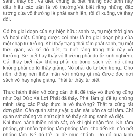
sanh, thay đổi, và diệt, chúng ta biết những đặc tánh hay
dấu hiệu các uẩn là vô thường.Và biết rằng những đặc
tướng của vô thường là phát sanh lên, rồi đi xuống, và thay
đổi.
Có ba giai đoạn của sự hiện hữu: sanh ra, trụ một thời gian
và hoại diệt. Chúng được coi như là ba giai đoạn phụ của
một chặp tư tưởng. Khi thấy trạng thái tâm phát sanh, trụ một
thời gian, và kế đó diệt, ta biết rằng trạng thái nầy vô
thường. Sự biết hay thấy vô thường phải do từ kinh nghiệm.
Cái thấy biết nầy không phải do trong sách vở, nó cũng
không phải do từ thầy giảng. Nó phải do tự bên trong.. Cho
nên không nên thõa mãn với những gì mà được đọc nơi
sách vở hay nghe giảng. Phải tự thấy, tự biết.
Thực hành thiền vô cùng cần thiết để thấy vô thường cũng
như Đại Đức Xá Lợi Phất đã thấy. Phải làm gì để tự chứng
minh rằng các Pháp thực là vô thường? Thật ra cũng rất
đơn giản. Cần quán sát sự vật, quán sát luôn cả cái tâm. Chỉ
quán sát chúng và nhứt định sẽ thấy chúng sanh và diệt.
Khi thực hành thiền minh sát, có khi ghi nhận tâm. Khi tâm
phóng, ghi nhận “phóng tâm phóng tâm” cho đến khi nào hết
phóng tâm. Kế đó trở lại đề mục chánh. Do đó qua kinh