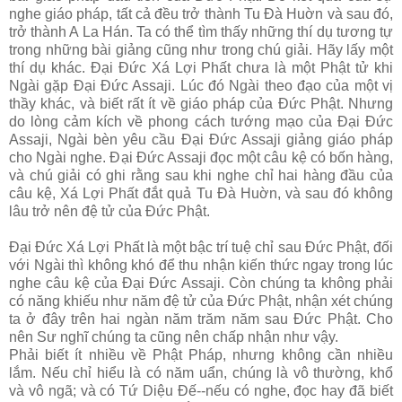
nghe giáo pháp, tất cả đều trở thành Tu Đà Huờn và sau đó,
trở thành A La Hán. Ta có thể tìm thấy những thí dụ tương tự
trong những bài giảng cũng như trong chú giải. Hãy lấy một
thí dụ khác. Đại Đức Xá Lợi Phất chưa là một Phật tử khi
Ngài gặp Đại Đức Assaji. Lúc đó Ngài theo đạo của một vị
thầy khác, và biết rất ít về giáo pháp của Đức Phật. Nhưng
do lòng cảm kích về phong cách tướng mạo của Đại Đức
Assaji, Ngài bèn yêu cầu Đại Đức Assaji giảng giáo pháp
cho Ngài nghe. Đại Đức Assaji đọc một câu kệ có bốn hàng,
và chú giải có ghi rằng sau khi nghe chỉ hai hàng đầu của
câu kệ, Xá Lợi Phất đắt quả Tu Đà Huờn, và sau đó không
lâu trở nên đệ tử của Đức Phật.
Đại Đức Xá Lợi Phất là một bậc trí tuệ chỉ sau Đức Phật, đối
với Ngài thì không khó để thu nhận kiến thức ngay trong lúc
nghe câu kệ của Đại Đức Assaji. Còn chúng ta không phải
có năng khiếu như năm đệ tử của Đức Phật, nhận xét chúng
ta ở đây trên hai ngàn năm trăm năm sau Đức Phật. Cho
nên Sư nghĩ chúng ta cũng nên chấp nhận như vậy.
Phải biết ít nhiều về Phật Pháp, nhưng không cần nhiều
lắm. Nếu chỉ hiểu là có năm uẩn, chúng là vô thường, khổ
và vô ngã; và có Tứ Diệu Đế--nếu có nghe, đọc hay đã biết