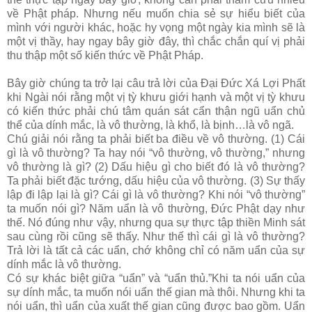
về Phật pháp. Nhưng nếu muốn chia sẻ sự hiểu biết của
mình với người khác, hoặc hy vọng một ngày kia mình sẽ là
một vị thầy, hay ngay bây giờ đây, thì chắc chắn quí vị phải
thu thập một số kiến thức về Phật Pháp.
Bây giờ chúng ta trở lại câu trả lời của Đại Đức Xá Lợi Phất
khi Ngài nói rằng một vị tỳ khưu giới hạnh và một vị tỳ khưu
có kiến thức phải chú tâm quán sát cẩn thận ngũ uẩn chủ
thể của dính mắc, là vô thường, là khổ, là bịnh…là vô ngã.
Chú giải nói rằng ta phải biết ba điều về vô thường. (1) Cái
gì là vô thường? Ta hay nói “vô thường, vô thường,” nhưng
vô thường là gì? (2) Dấu hiệu gì cho biết đó là vô thường?
Ta phải biết đặc tướng, dấu hiệu của vô thường. (3) Sự thấy
lập đi lập lại là gì? Cái gì là vô thường? Khi nói “vô thường”
ta muốn nói gì? Năm uẩn là vô thường, Đức Phật dạy như
thế. Nó đúng như vậy, nhưng qua sự thực tập thiền Minh sát
sau cùng rồi cũng sẽ thấy. Như thế thì cái gì là vô thường?
Trả lời là tất cả các uẩn, chớ không chỉ có năm uẩn của sự
dính mắc là vô thường.
Có sự khác biệt giữa “uẩn” và “uẩn thủ.”Khi ta nói uẩn của
sự dính mắc, ta muốn nói uẩn thế gian mà thôi. Nhưng khi ta
nói uẩn, thì uẩn của xuất thế gian cũng được bao gồm. Uẩn