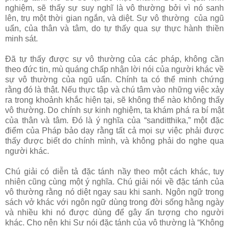
nghiệm, sẽ thấy sự suy nghĩ là vô thường bởi vì nó sanh
lên, trụ một thời gian ngắn, và diệt. Sự vô thường của ngũ
uẩn, của thân và tâm, do tự thấy qua sự thực hành thiền
minh sát.
Đã tự thấy được sự vô thường của các pháp, không cần
theo đức tin, mù quáng chấp nhận lời nói của người khác về
sự vô thường của ngũ uẩn. Chính ta có thể minh chứng
rằng đó là thật. Nếu thực tập và chú tâm vào những việc xảy
ra trong khoảnh khắc hiện tại, sẽ không thể nào không thấy
vô thường. Do chính sự kinh nghiệm, ta khám phá ra bí mật
của thân và tâm. Đó là ý nghĩa của “sanditthika,” một đặc
điểm của Pháp bảo dạy rằng tất cả mọi sự việc phải được
thấy được biết do chính mình, và không phải do nghe qua
người khác.
Chú giải có diễn tả đặc tánh nầy theo một cách khác, tuy
nhiên cũng cùng một ý nghĩa. Chú giải nói về đặc tánh của
vô thường rằng nó diệt ngay sau khi sanh. Ngôn ngữ trong
sách vở khác với ngôn ngữ dùng trong đời sống hằng ngày
và nhiều khi nó được dùng để gây ấn tượng cho người
khác. Cho nên khi Sư nói đặc tánh của vô thường là “Không