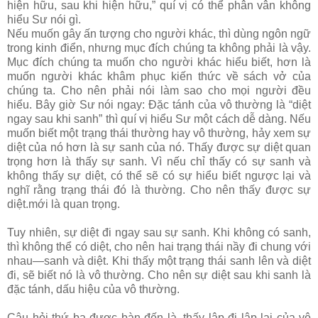
hiện hữu, sau khi hiện hữu,” quí vị có thể phân vân không
hiểu Sư nói gì.
Nếu muốn gây ấn tượng cho người khác, thì dùng ngôn ngữ
trong kinh điển, nhưng mục đích chúng ta không phải là vậy.
Mục đích chúng ta muốn cho người khác hiểu biết, hơn là
muốn người khác khâm phục kiến thức về sách vở của
chúng ta. Cho nên phải nói làm sao cho mọi người đều
hiểu. Bây giờ Sư nói ngay: Đặc tánh của vô thường là “diệt
ngay sau khi sanh” thì quí vị hiểu Sư một cách dễ dàng. Nếu
muốn biết một trạng thái thường hay vô thường, hảy xem sự
diệt của nó hơn là sự sanh của nó. Thấy được sự diệt quan
trọng hơn là thấy sự sanh. Vì nếu chỉ thấy có sự sanh và
không thấy sự diệt, có thể sẽ có sự hiểu biết ngược lại và
nghĩ rằng trạng thái đó là thường. Cho nên thấy được sự
diệt.mới là quan trọng.
Tuy nhiên, sự diệt đi ngay sau sự sanh. Khi không có sanh,
thì không thể có diệt, cho nên hai trạng thái nầy đi chung với
nhau—sanh và diệt. Khi thấy một trạng thái sanh lên và diệt
đi, sẽ biết nó là vô thường. Cho nên sự diệt sau khi sanh là
đặc tánh, dấu hiệu của vô thường.
Câu hỏi thứ ba được bàn đến là, thấy lập đi lập lại của vô