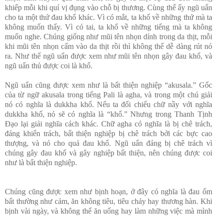
khiếp mỗi khi quí vị đụng vào chỗ bị thương. Cùng thế ấy ngũ uẩn
cho ta một thứ đau khổ khác. Vì có mắt, ta khổ về những thứ mà ta
không muốn thấy. Vì có tai, ta khổ về những tiếng mà ta không
muốn nghe. Chúng giống như mũi tên nhọn dính trong da thịt, mỗi
khi mũi tên nhọn cấm vào da thịt rồi thì không thể dễ dàng rút nó
ra. Như thế ngũ uẩn được xem như mũi tên nhọn gây đau khổ, và
ngũ uẩn thủ được coi là khổ.
Ngũ uẩn cũng được xem như là bất thiện nghiệp “akusala.” Gốc
của từ ngữ akusala trong tiếng Pali là agha, và trong một chú giải
nó có nghĩa là dukkha khổ. Nếu ta đối chiếu chữ nầy với nghĩa
dukkha khổ, nó sẽ có nghĩa là “khổ.” Nhưng trong Thanh Tịnh
Đạo lại giải nghĩa cách khác. Chữ agha có nghĩa là bị chê trách,
đáng khiển trách, bất thiện nghiệp bị chê trách bởi các bực cao
thượng, và nó cho quả đau khổ. Ngũ uẩn đáng bị chê trách vì
chúng gây đau khổ và gây nghiệp bất thiện, nên chúng được coi
như là bất thiện nghiệp.
Chúng cũng được xem như bịnh hoạn, ở đây có nghĩa là đau ốm
bất thường như cảm, ăn không tiêu, tiêu chảy hay thương hàn. Khi
bịnh vài ngày, và không thể ăn uống hay làm những việc mà mình