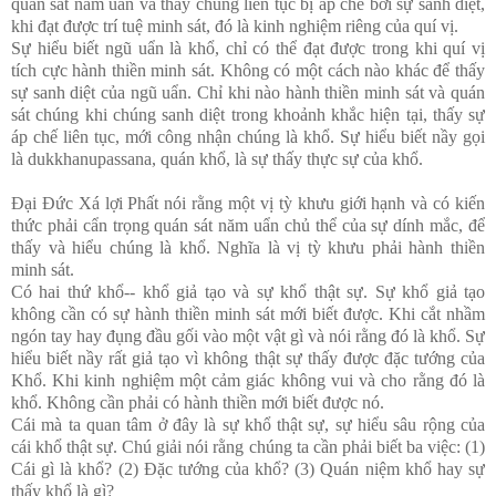
quán sát năm uẩn và thấy chúng liên tục bị áp chế bởi sự sanh diệt,
khi đạt được trí tuệ minh sát, đó là kinh nghiệm riêng của quí vị.
Sự hiểu biết ngũ uẩn là khổ, chỉ có thể đạt được trong khi quí vị
tích cực hành thiền minh sát. Không có một cách nào khác để thấy
sự sanh diệt của ngũ uẩn. Chỉ khi nào hành thiền minh sát và quán
sát chúng khi chúng sanh diệt trong khoảnh khắc hiện tại, thấy sự
áp chế liên tục, mới công nhận chúng là khổ. Sự hiểu biết nầy gọi
là dukkhanupassana, quán khổ, là sự thấy thực sự của khổ.
Đại Đức Xá lợi Phất nói rằng một vị tỳ khưu giới hạnh và có kiến
thức phải cẩn trọng quán sát năm uẩn chủ thể của sự dính mắc, để
thấy và hiểu chúng là khổ. Nghĩa là vị tỳ khưu phải hành thiền
minh sát.
Có hai thứ khổ-- khổ giả tạo và sự khổ thật sự. Sự khổ giả tạo
không cần có sự hành thiền minh sát mới biết được. Khi cắt nhầm
ngón tay hay đụng đầu gối vào một vật gì và nói rằng đó là khổ. Sự
hiểu biết nầy rất giả tạo vì không thật sự thấy được đặc tướng của
Khổ. Khi kinh nghiệm một cảm giác không vui và cho rằng đó là
khổ. Không cần phải có hành thiền mới biết được nó.
Cái mà ta quan tâm ở đây là sự khổ thật sự, sự hiểu sâu rộng của
cái khổ thật sự. Chú giải nói rằng chúng ta cần phải biết ba việc: (1)
Cái gì là khổ? (2) Đặc tướng của khổ? (3) Quán niệm khổ hay sự
thấy khổ là gì?