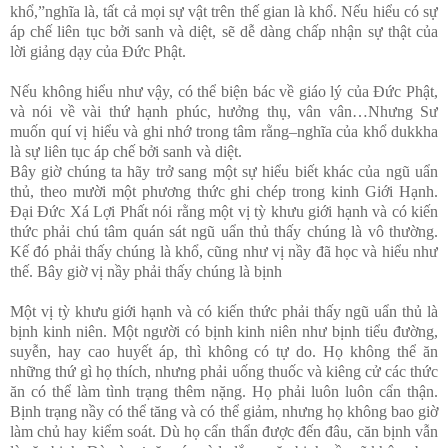
khổ,”nghĩa là, tất cả mọi sự vật trên thế gian là khổ. Nếu hiểu có sự
áp chế liên tục bởi sanh và diệt, sẽ dễ dàng chấp nhận sự thật của
lời giảng dạy của Đức Phật.
Nếu không hiểu như vậy, có thể biện bác về giáo lý của Đức Phật,
và nói về vài thứ hạnh phúc, hưởng thụ, vân vân…Nhưng Sư
muốn quí vị hiểu và ghi nhớ trong tâm rằng–nghĩa của khổ dukkha
là sự liên tục áp chế bởi sanh và diệt.
Bây giờ chúng ta hãy trở sang một sự hiểu biết khác của ngũ uẩn
thủ, theo mười một phương thức ghi chép trong kinh Giới Hạnh.
Đại Đức Xá Lợi Phất nói rằng một vị tỳ khưu giới hạnh và có kiến
thức phải chú tâm quán sát ngũ uẩn thủ thấy chúng là vô thường.
Kế đó phải thấy chúng là khổ, cũng như vị nầy đã học và hiểu như
thế. Bây giờ vị nầy phải thấy chúng là bịnh
Một vị tỳ khưu giới hạnh và có kiến thức phải thấy ngũ uẩn thủ là
bịnh kinh niên. Một người có bịnh kinh niên như bịnh tiểu đường,
suyễn, hay cao huyết áp, thì không có tự do. Họ không thể ăn
những thứ gì họ thích, nhưng phải uống thuốc và kiêng cử các thức
ăn có thể làm tình trạng thêm nặng. Họ phải luôn luôn cẩn thận.
Bịnh trạng nầy có thể tăng và có thể giảm, nhưng họ không bao giờ
làm chủ hay kiểm soát. Dù họ cẩn thẩn được đến đâu, căn bịnh vẫn