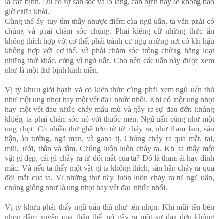
là căn bịnh. Dù cò sự săn sóc và lo lắng, căn bịnh nầy sẽ không bao
giờ chữa khỏi.
Cùng thế ấy, tuy tìm thấy nhược điểm của ngũ uẩn, ta vẫn phải có
chúng và phải chăm sóc chúng. Phải kiêng cữ những thức ăn
không thích hợp với cơ thể, phải tránh cư ngụ những nơi có khí hậu
không hợp với cơ thể, và phải chăm sóc trông chừng hằng loạt
những thứ khác, cũng vì ngũ uẩn. Cho nên các uẩn nầy được xem
như là một thứ bịnh kinh niên.
Vị tỳ khưu giới hạnh và có kiến thức cũng phải xem ngũ uẩn thủ
như một ung nhọt hay một vết đau nhức nhối. Khi có một ung nhọt
hay một vết đau nhức chảy máu mủ và gây ra sự đau đớn khủng
khiếp, ta phải chăm sóc nó với thuốc men. Ngũ uẩn cũng như một
ung nhọt. Có nhiều thứ ghê tởm từ từ chảy ra, như tham lam, sân
hận, ảo tưởng, ngã mạn, và ganh tị. Chúng chảy ra qua mắt, tai,
mũi, lưởi, thân và tâm. Chúng luôn luôn chảy ra. Khi ta thấy một
vật gì đẹp, cái gì chảy ra từ đôi mắt của ta? Đó là tham ái hay dính
mắc. Và nếu ta thấy một vật gì ta không thích, sân hận chảy ra qua
đôi mắt của ta. Vì những thứ nầy luôn luôn chảy ra từ ngũ uẩn,
chúng giống như là ung nhọt hay vết đau nhức nhối.
Vị tỳ khưu phải thấy ngũ uẩn thủ như tên nhọn. Khi mũi tên bén
nhọn đâm xuyên qua thân thể, nó gây ra một sự đau đớn khủng