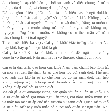
do: chúng bị áp chế liên tục bởi sự sanh và diệt, chúng là mầm
mống của đau khổ, và chúng đáng ghê sợ.
Để bao gồm nhiều nghĩa khác của khổ, hiện nay từ ngữ dukkha
được dịch là “bất toại nguyện” sát nghĩa hơn là khổ. Những gì vô
thường là bất toại nguyện. Ta muốn sự vật thường hằng, ta muốn ta
thường hằng, ta muốn sống mãi mãi, nhưng ta sẽ không toại
nguyện những điều ta muốn. Vì không có sự thỏa mãn với năm
uẩn, chúng là bất toại nguyện.
Ta cần nên hiểu ba việc: Cái gì là khổ? Đặc tướng của khổ? Và
thấy khổ, hay quán niệm khổ là gì?
Cái gì là khổ? Khi ta nói khổ, ta muốn nói đến ngũ uẩn, chúng
cũng là vô thường. Ngũ uẩn nầy là vô thường, chúng cũng khổ.
Cái gì là đặc tánh, dấu hiệu của khổ? Năm uẩn, chúng bao gồm tất
cả mọi vật trên thế gian, bị áp chế liên tục bởi sanh diệt. Thế nên
đặc tánh của khổ là sự áp chế liên tục do sự sanh diệt, liên tiếp
không ngừng nghỉ. Không một khoảnh khắc nào trong cuộc đời
không bị áp chế bởi sự sanh diệt.
Và cái gì là dukkhanupassana, hay quán sát lập đi lập sự khổ? Đó
là sự quán sát và ghi nhận ngũ uẩn trong khi hành thiền minh sát,
và thấy tận mắt sự áp chế liên tục của sự sanh diệt. Quán niệm khổ
là sự hiểu biết hay kiến thức có được nhờ quán sát ngũ uẩn. Khi