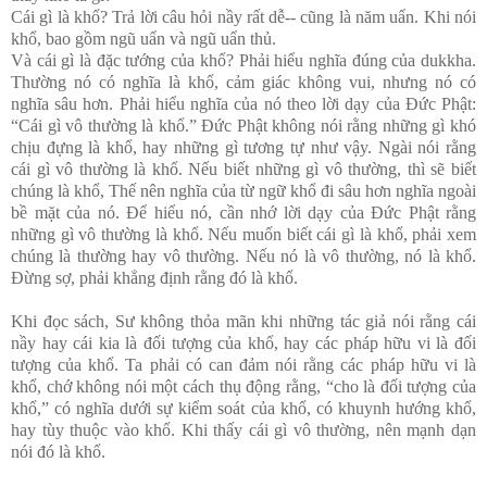
Cái gì là khổ? Trả lời câu hỏi nầy rất dễ-- cũng là năm uẩn. Khi nói
khổ, bao gồm ngũ uẩn và ngũ uẩn thủ.
Và cái gì là đặc tướng của khổ? Phải hiểu nghĩa đúng của dukkha.
Thường nó có nghĩa là khổ, cảm giác không vui, nhưng nó có
nghĩa sâu hơn. Phải hiểu nghĩa của nó theo lời dạy của Đức Phật:
“Cái gì vô thường là khổ.” Đức Phật không nói rằng những gì khó
chịu đựng là khổ, hay những gì tương tự như vậy. Ngài nói rằng
cái gì vô thường là khổ. Nếu biết những gì vô thường, thì sẽ biết
chúng là khổ, Thế nên nghĩa của từ ngữ khổ đi sâu hơn nghĩa ngoài
bề mặt của nó. Để hiểu nó, cần nhớ lời dạy của Đức Phật rằng
những gì vô thường là khổ. Nếu muốn biết cái gì là khổ, phải xem
chúng là thường hay vô thường. Nếu nó là vô thường, nó là khổ.
Đừng sợ, phải khẳng định rằng đó là khổ.
Khi đọc sách, Sư không thỏa mãn khi những tác giả nói rằng cái
nầy hay cái kia là đối tượng của khổ, hay các pháp hữu vi là đối
tượng của khổ. Ta phải có can đảm nói rằng các pháp hữu vi là
khổ, chớ không nói một cách thụ động rằng, “cho là đối tượng của
khổ,” có nghĩa dưới sự kiểm soát của khổ, có khuynh hướng khổ,
hay tùy thuộc vào khổ. Khi thấy cái gì vô thường, nên mạnh dạn
nói đó là khổ.