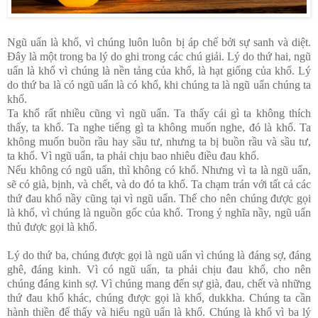
Ngũ uẩn là khổ, vì chúng luôn luôn bị áp chế bởi sự sanh và diệt.
Đây là một trong ba lý do ghi trong các chú giải. Lý do thứ hai, ngũ
uẩn là khổ vì chúng là nền tảng của khổ, là hạt giống của khổ. Lý
do thứ ba là có ngũ uẩn là có khổ, khi chúng ta là ngũ uẩn chúng ta
khổ.
Ta khổ rất nhiều cũng vì ngũ uẩn. Ta thấy cái gì ta không thích
thấy, ta khổ. Ta nghe tiếng gì ta không muốn nghe, đó là khổ. Ta
không muốn buồn rầu hay sầu tư, nhưng ta bị buồn rầu và sầu tư,
ta khổ. Vì ngũ uẩn, ta phải chịu bao nhiêu điều đau khổ.
Nếu không có ngũ uẩn, thì không có khổ. Nhưng vì ta là ngũ uẩn,
sẽ có già, bịnh, và chết, và do đó ta khổ. Ta chạm trán với tất cả các
thứ đau khổ nầy cũng tại vì ngũ uẩn. Thế cho nên chúng được gọi
là khổ, vì chúng là nguồn gốc của khổ. Trong ý nghĩa nầy, ngũ uẩn
thủ được gọi là khổ.
Lý do thứ ba, chúng được gọi là ngũ uẩn vì chúng là đáng sợ, đáng
ghê, đáng kinh. Vì có ngũ uẩn, ta phải chịu đau khổ, cho nên
chúng đáng kinh sợ. Vì chúng mang đến sự già, đau, chết và những
thứ đau khổ khác, chúng được gọi là khổ, dukkha. Chúng ta cần
hành thiền để thấy và hiểu ngũ uẩn là khổ. Chúng là khổ vì ba lý