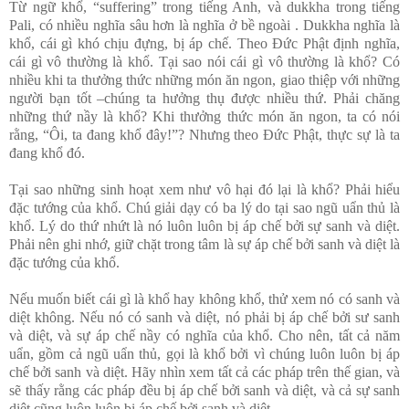
Từ ngữ khổ, “suffering” trong tiếng Anh, và dukkha trong tiếng
Pali, có nhiều nghĩa sâu hơn là nghĩa ở bề ngoài . Dukkha nghĩa là
khổ, cái gì khó chịu đựng, bị áp chế. Theo Đức Phật định nghĩa,
cái gì vô thường là khổ. Tại sao nói cái gì vô thường là khổ? Có
nhiều khi ta thưởng thức những món ăn ngon, giao thiệp với những
người bạn tốt –chúng ta hưởng thụ được nhiều thứ. Phải chăng
những thứ nầy là khổ? Khi thưởng thức món ăn ngon, ta có nói
rằng, “Ôi, ta đang khổ đây!”? Nhưng theo Đức Phật, thực sự là ta
đang khổ đó.
Tại sao những sinh hoạt xem như vô hại đó lại là khổ? Phải hiểu
đặc tướng của khổ. Chú giải dạy có ba lý do tại sao ngũ uẩn thủ là
khổ. Lý do thứ nhứt là nó luôn luôn bị áp chế bởi sự sanh và diệt.
Phải nên ghi nhớ, giữ chặt trong tâm là sự áp chế bởi sanh và diệt là
đặc tướng của khổ.
Nếu muốn biết cái gì là khổ hay không khổ, thử xem nó có sanh và
diệt không. Nếu nó có sanh và diệt, nó phải bị áp chế bởi sư sanh
và diệt, và sự áp chế nầy có nghĩa của khổ. Cho nên, tất cả năm
uẩn, gồm cả ngũ uẩn thủ, gọi là khổ bởi vì chúng luôn luôn bị áp
chế bởi sanh và diệt. Hãy nhìn xem tất cả các pháp trên thế gian, và
sẽ thấy rằng các pháp đều bị áp chế bởi sanh và diệt, và cả sự sanh
diệt cũng luôn luôn bị áp chế bởi sanh và diệt.