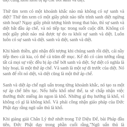
Thử tìm xem có một khoảnh khắc nào mà không có sự sanh và
diệt? Thử tìm xem có một giây phút nào tiến trình sanh diệt ngừng
sinh hoạt? Ngay giây phút tượng hình trong thai bào, thì sự sanh và
diệt bắt đầu áp chế, và nó tiếp tục trong suốt cuộc đời. Không có
một giây phút nào mà được tự do ra khỏi sự sanh và diệt. Luôn
luôn có sự sanh và diệt. sanh và diệt, sanh và diệt.
Khi hành thiền, ghi nhận đối tượng khi chúng sanh rồi diệt, cái nầy
tiếp theo cái kia, có thể cả trăm đề mục. Kế đó có cảm tưởng rằng
tất cả mọi sự việc đều bị áp chế bởi sanh và diệt. Sự diệt có nghĩa là
hủy hoại, là một thứ áp chế. Và sanh là một sự đi trước của diệt. Nó
sanh để rồi nó diệt, và diệt cũng là một thứ áp chế.
Sanh và diệt áp chế ngũ uẩn trong từng khoảnh khắc, nó tạo ra một
sự áp chế liên tục. Nếu hiểu khổ như thế, ta sẽ chấp nhận việc
thưởng thức miếng ăn ngon là khổ. Những gì thụ hưởng là khổ, vì
không có gì là không khổ. Và phải công nhận giáo pháp của Đức
Phật dạy rằng ngũ uẩn thủ là khổ.
Khi giảng giải Chân Lý thứ nhứt trong Tứ Diệu Đế, bài Pháp đầu
tiên, Đức Phật dạy trong phần cuối rằng,”Ngũ uẩn thủ là