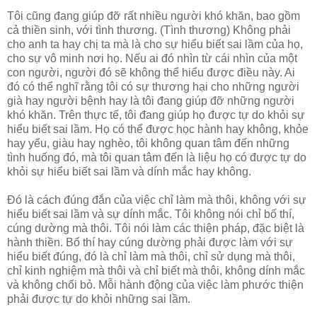
Tôi cũng đang giúp đỡ rất nhiều người khó khăn, bao gồm
cả thiền sinh, với tình thương. (Tình thương) Không phải
cho anh ta hay chị ta mà là cho sự hiểu biết sai lầm của họ,
cho sự vô minh nơi họ. Nếu ai đó nhìn từ cái nhìn của một
con người, người đó sẽ không thể hiểu được điều này. Ai
đó có thể nghĩ rằng tôi có sự thương hại cho những người
già hay người bệnh hay là tôi đang giúp đỡ những người
khó khăn. Trên thực tế, tôi đang giúp họ được tự do khỏi sự
hiểu biết sai lầm. Họ có thể được học hành hay không, khỏe
hay yếu, giàu hay nghèo, tôi không quan tâm đến những
tình huống đó, mà tôi quan tâm đến là liệu họ có được tự do
khỏi sự hiểu biết sai lầm và dính mắc hay không.
Đó là cách đúng đắn của việc chỉ làm mà thôi, không với sự
hiểu biết sai lầm và sự dính mắc. Tôi không nói chỉ bố thí,
cúng dường mà thôi. Tôi nói làm các thiện pháp, đặc biệt là
hành thiền. Bố thí hay cúng dường phải được làm với sự
hiểu biết đúng, đó là chỉ làm mà thôi, chỉ sử dụng mà thôi,
chỉ kinh nghiệm mà thôi và chỉ biết mà thôi, không dính mắc
và không chối bỏ. Mỗi hành động của việc làm phước thiện
phải được tự do khỏi những sai lầm.