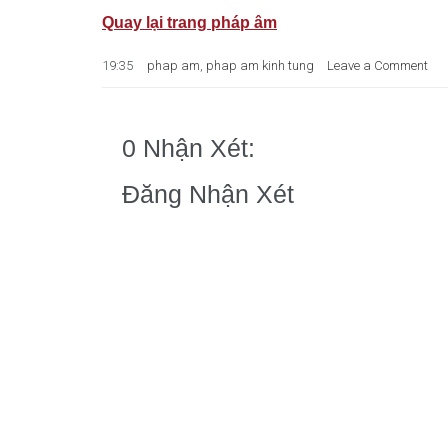
Quay lại trang pháp âm
19:35
phap am
,
phap am kinh tung
Leave a Comment
0 Nhận Xét:
Đăng Nhận Xét