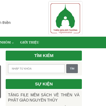
h thiền
 NHÓM
GIỚI THIỆU
TÌM KIẾM
SỰ KIỆN
TẶNG FILE MỀM SÁCH VỀ THIỀN VÀ
PHẬT GIÁO NGUYÊN THỦY