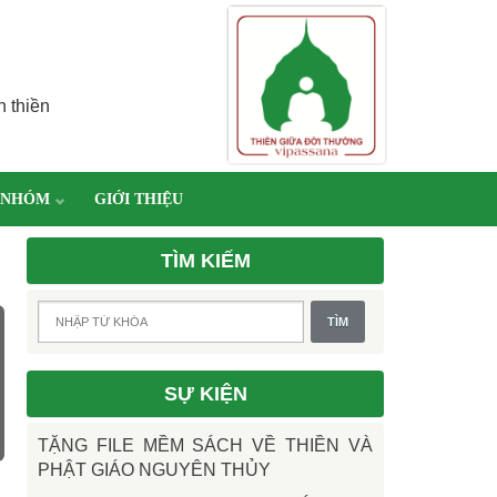
h thiền
 NHÓM
GIỚI THIỆU
TÌM KIẾM
SỰ KIỆN
TẶNG FILE MỀM SÁCH VỀ THIỀN VÀ
PHẬT GIÁO NGUYÊN THỦY