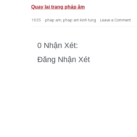
Quay lại trang pháp âm
19:35
phap am
,
phap am kinh tung
Leave a Comment
0 Nhận Xét:
Đăng Nhận Xét