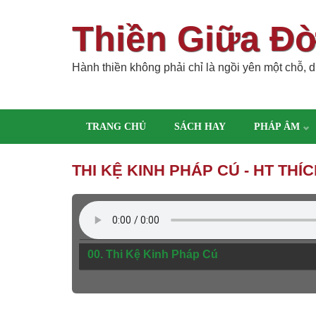
Thiền Giữa Đ
Hành thiền không phải chỉ là ngồi yên một chỗ, dù
TRANG CHỦ
SÁCH HAY
PHÁP ÂM
THI KỆ KINH PHÁP CÚ - HT THÍ
00. Thi Kệ Kinh Pháp Cú