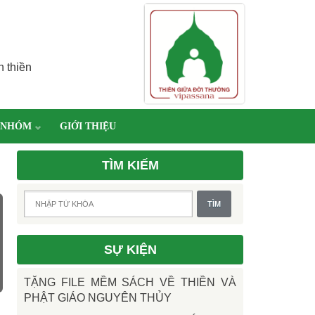
h thiền
 NHÓM
GIỚI THIỆU
TÌM KIẾM
SỰ KIỆN
TẶNG FILE MỀM SÁCH VỀ THIỀN VÀ
PHẬT GIÁO NGUYÊN THỦY