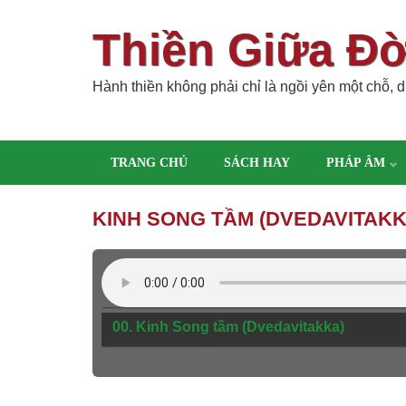
Thiền Giữa Đ
Hành thiền không phải chỉ là ngồi yên một chỗ, dù
TRANG CHỦ
SÁCH HAY
PHÁP ÂM
KINH SONG TẦM (DVEDAVITAKK
00. Kinh Song tầm (Dvedavitakka)