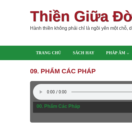
Thiền Giữa Đ
Hành thiền không phải chỉ là ngồi yên một chỗ, dù
TRANG CHỦ
SÁCH HAY
PHÁP ÂM
09. PHẨM CÁC PHÁP
00. Phẩm Các Pháp