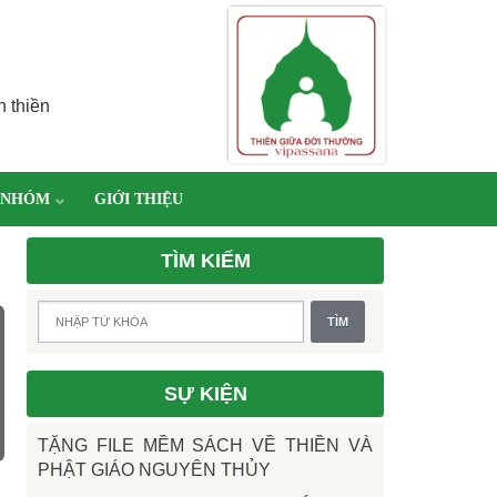
h thiền
 NHÓM
GIỚI THIỆU
TÌM KIẾM
SỰ KIỆN
TẶNG FILE MỀM SÁCH VỀ THIỀN VÀ
PHẬT GIÁO NGUYÊN THỦY