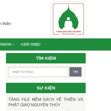
h thiền
 NHÓM
GIỚI THIỆU
TÌM KIẾM
SỰ KIỆN
TẶNG FILE MỀM SÁCH VỀ THIỀN VÀ
PHẬT GIÁO NGUYÊN THỦY