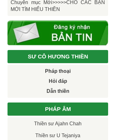
Chuyên mục Mới>>>>>CHO CÁC BẠN
MỚI TÌM HIỂU THIỀN
SƯ CÔ HƯƠNG THIỀN
Pháp thoại
Hỏi đáp
Dẫn thiền
PHÁP ÂM
Thiền sư Ajahn Chah
Thiền sư U Tejaniya