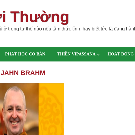
ời Thường
 ở trong tư thế nào nếu tâm thức tỉnh, hay biết tức là đang hàn
PHẬT HỌC CƠ BẢN
THIỀN VIPASSANA
HOẠT ĐỘNG
SƯ AJAHN BRAHM