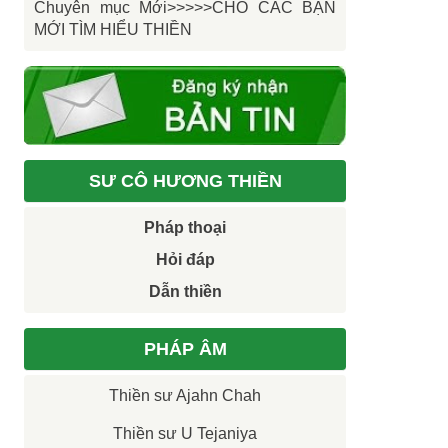
Chuyên mục Mới>>>>>CHO CÁC BẠN
MỚI TÌM HIỂU THIỀN
SƯ CÔ HƯƠNG THIỀN
Pháp thoại
Hỏi đáp
Dẫn thiền
PHÁP ÂM
Thiền sư Ajahn Chah
Thiền sư U Tejaniya