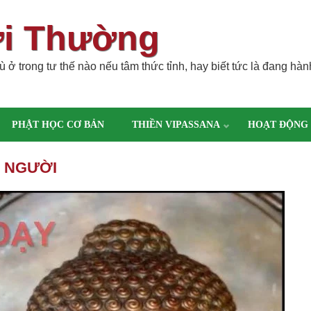
ời Thường
 ở trong tư thế nào nếu tâm thức tỉnh, hay biết tức là đang hàn
PHẬT HỌC CƠ BẢN
THIỀN VIPASSANA
HOẠT ĐỘNG
 NGƯỜI