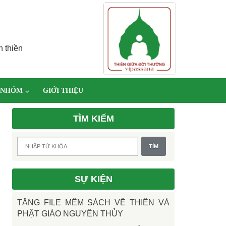
h thiền
 NHÓM
GIỚI THIỆU
TÌM KIẾM
SỰ KIỆN
TẶNG FILE MỀM SÁCH VỀ THIỀN VÀ
PHẬT GIÁO NGUYÊN THỦY