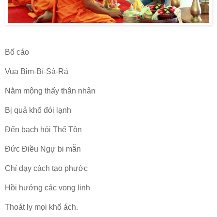
Bố cáo
Vua Bim-Bí-Sá-Rá
Nằm mộng thấy thân nhân
Bị quả khổ đói lạnh
Ðến bạch hỏi Thế Tôn
Ðức Ðiều Ngự bi mẫn
Chỉ dạy cách tạo phước
Hồi hướng các vong linh
Thoát ly mọi khổ ách.