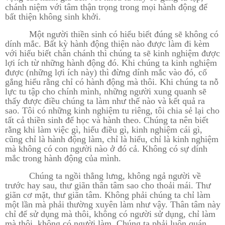
chánh niệm với tâm thận trọng trong mọi hành động để
bất thiện không sinh khởi.
Một người thiền sinh có hiểu biết đúng sẽ không có
dính mắc. Bất kỳ hành động thiện nào được làm đi kèm
với hiểu biết chân chánh thì chúng ta sẽ kinh nghiệm được
lợi ích từ những hành động đó. Khi chúng ta kinh nghiệm
được (những lợi ích này) thì đừng dính mắc vào đó, cố
gắng hiểu rằng chỉ có hành động mà thôi. Khi chúng ta nỗ
lực tu tập cho chính mình, những người xung quanh sẽ
thấy được điều chúng ta làm như thế nào và kết quả ra
sao. Tôi có những kinh nghiệm tu riêng, tôi chia sẻ lại cho
tất cả thiền sinh để học và hành theo. Chúng ta nên biết
rằng khi làm việc gì, hiểu điều gì, kinh nghiệm cái gì,
cũng chỉ là hành động làm, chỉ là hiểu, chỉ là kinh nghiệm
mà không có con người nào ở đó cả. Không có sự dính
mắc trong hành động của mình.
Chúng ta ngồi thẳng lưng, không ngả người về
trước hay sau, thư giãn thân tâm sao cho thoải mái. Thư
giãn cơ mặt, thư giãn tâm. Không phải chúng ta chỉ làm
một lần mà phải thường xuyên làm như vậy. Thân tâm này
chỉ để sử dụng mà thôi, không có người sử dụng, chỉ làm
mà thôi, không có người làm. Chúng ta phải luôn quán