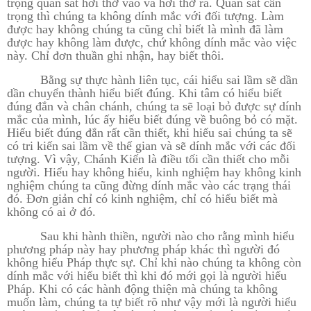
trọng quan sát hơi thở vào và hơi thở ra. Quan sát cẩn
trọng thì chúng ta không dính mắc với đối tượng. Làm
được hay không chúng ta cũng chỉ biết là mình đã làm
được hay không làm được, chứ không dính mắc vào việc
này. Chỉ đơn thuần ghi nhận, hay biết thôi.
Bằng sự thực hành liên tục, cái hiểu sai lầm sẽ dần
dần chuyển thành hiểu biết đúng. Khi tâm có hiểu biết
đúng đắn và chân chánh, chúng ta sẽ loại bỏ được sự dính
mắc của mình, lúc ấy hiểu biết đúng về buông bỏ có mặt.
Hiểu biết đúng đắn rất cần thiết, khi hiểu sai chúng ta sẽ
có tri kiến sai lầm về thế gian và sẽ dính mắc với các đối
tượng. Vì vậy, Chánh Kiến là điều tối cần thiết cho mỗi
người. Hiểu hay không hiểu, kinh nghiệm hay không kinh
nghiệm chúng ta cũng đừng dính mắc vào các trạng thái
đó. Đơn giản chỉ có kinh nghiệm, chỉ có hiểu biết mà
không có ai ở đó.
Sau khi hành thiền, người nào cho rằng mình hiểu
phương pháp này hay phương pháp khác thì người đó
không hiểu Pháp thực sự. Chỉ khi nào chúng ta không còn
dính mắc với hiểu biết thì khi đó mới gọi là người hiểu
Pháp. Khi có các hành động thiện mà chúng ta không
muốn làm, chúng ta tự biết rõ như vậy mới là người hiểu