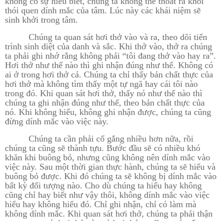
không có sự hiểu biết, chúng ta không thể thoát ra khỏi
thói quen dính mắc của tâm. Lúc này các khái niệm sẽ
sinh khởi trong tâm.
Chúng ta quan sát hơi thở vào và ra, theo dõi tiến
trình sinh diệt của danh và sắc. Khi thở vào, thở ra chúng
ta phải ghi nhớ rằng không phải “tôi đang thở vào hay ra”.
Hơi thở như thế nào thì ghi nhận đúng như thế. Không có
ai ở trong hơi thở cả. Chúng ta chỉ thấy bản chất thực của
hơi thở mà không tìm thấy một tự ngã hay cái tôi nào
trong đó. Khi quan sát hơi thở, thấy nó như thế nào thì
chúng ta ghi nhận đúng như thế, theo bản chất thực của
nó. Khi không hiểu, không ghi nhận được, chúng ta cũng
đừng dính mắc vào việc này.
Chúng ta cần phải cố gắng nhiều hơn nữa, rồi
chúng ta cũng sẽ thành tựu. Bước đầu sẽ có nhiều khó
khăn khi buông bỏ, nhưng cũng không nên dính mắc vào
việc này. Sau một thời gian thực hành, chúng ta sẽ hiểu và
buông bỏ được. Khi đó chúng ta sẽ không bị dính mắc vào
bất kỳ đối tượng nào. Cho dù chúng ta hiểu hay không
cũng chỉ hay biết như vậy thôi, không dính mắc vào việc
hiểu hay không hiểu đó. Chỉ ghi nhận, chỉ có làm mà
không dính mắc. Khi quan sát hơi thở, chúng ta phải thận