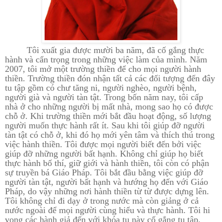
Tôi xuất gia được mười ba năm, đã cố gắng thực
hành và cẩn trọng trong những việc làm của mình. Năm
2007, tôi mở một trường thiền để cho mọi người hành
thiền. Trường thiền đón nhận tất cả các đối tượng đến đây
tu tập gồm có chư tăng ni, người nghèo, người bệnh,
người già và người tàn tật. Trong bốn năm nay, tôi cấp
nhà ở cho những người bị mất nhà, mong sao họ có được
chỗ ở. Khi trường thiền mới bắt đầu hoạt động, số lượng
người muốn thực hành rất ít. Sau khi tôi giúp đỡ người
tàn tật có chỗ ở, khi đó họ mới yên tâm và thích thú trong
việc hành thiền. Tôi được mọi người biết đến bởi việc
giúp đỡ những người bất hạnh. Không chỉ giúp họ biết
thực hành bố thí, giữ giới và hành thiền, tôi còn có phận
sự truyền bá Giáo Pháp. Tôi bắt đầu bằng việc giúp đỡ
người tàn tật, người bất hạnh và hướng họ đến với Giáo
Pháp, do vậy những nơi hành thiền từ từ được dựng lên.
Tôi không chỉ đi dạy ở trong nước mà còn giảng ở cả
nước ngoài để mọi người cùng hiểu và thực hành. Tôi hi
vọng các hành giả đến với khóa tu này cố gắng tu tập,